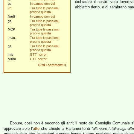
dichiarare il nostro voto favorev
gs
In campo con voi
abbiamo detto, e ci sembrano parole
vb
Tra tutte le passioni,
proprio questa
finelli
In campo con voi
gs
Tra tutte le passioni,
proprio questa
MCP
Tra tutte le passioni,
proprio questa
.mau.
Tra tutte le passioni,
proprio questa
gs
Tra tutte le passioni,
proprio questa
mfp
GTT horror
Mirko
GTT horror
Tutti i commenti
»
Eppure, così non è secondo gli altri; il resto del Consiglio Comunale si 
approvare solo l’
atto
che chiede al Parlamento di
“allineare l’Italia agli a
granché dato che le nazioni europee hanno tuttora posizioni molto diverse