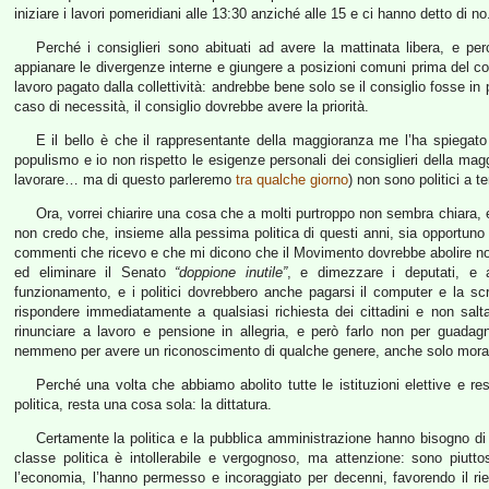
iniziare i lavori pomeridiani alle 13:30 anziché alle 15 e ci hanno detto di n
Perché i consiglieri sono abituati ad avere la mattinata libera, e per
appianare le divergenze interne e giungere a posizioni comuni prima del co
lavoro pagato dalla collettività: andrebbe bene solo se il consiglio fosse i
caso di necessità, il consiglio dovrebbe avere la priorità.
E il bello è che il rappresentante della maggioranza me l’ha spiegato
populismo e io non rispetto le esigenze personali dei consiglieri della mag
lavorare… ma di questo parleremo
tra qualche giorno
) non sono politici a 
Ora, vorrei chiarire una cosa che a molti purtroppo non sembra chiara,
non credo che, insieme alla pessima politica di questi anni, sia opportuno 
commenti che ricevo e che mi dicono che il Movimento dovrebbe abolire non
ed eliminare il Senato
“doppione inutile”
, e dimezzare i deputati, e az
funzionamento, e i politici dovrebbero anche pagarsi il computer e la sc
rispondere immediatamente a qualsiasi richiesta dei cittadini e non sal
rinunciare a lavoro e pensione in allegria, e però farlo non per guada
nemmeno per avere un riconoscimento di qualche genere, anche solo mora
Perché una volta che abbiamo abolito tutte le istituzioni elettive e 
politica, resta una cosa sola: la dittatura.
Certamente la politica e la pubblica amministrazione hanno bisogno di u
classe politica è intollerabile e vergognoso, ma attenzione: sono piutto
l’economia, l’hanno permesso e incoraggiato per decenni, favorendo il riemp