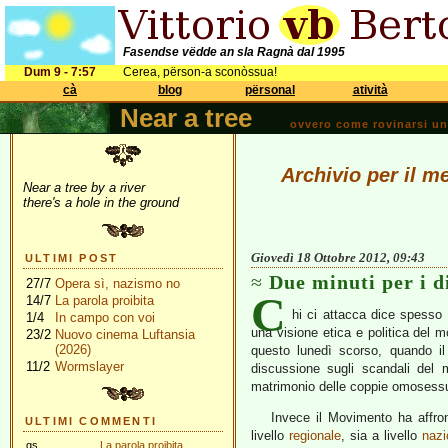
Fasendse vëdde an sla Ragnà dal 1995
Dum 9 - 7:57
Cerea, përson-a sconòssua!
cà
blog
përsonal
atività
Near a tree
ovvero come rovinarsi una 
Archivio per il m
Near a tree by a river
there's a hole in the ground
Giovedì 18 Ottobre 2012, 09:43
ULTIMI POST
Due minuti per i d
27/7
Opera sì, nazismo no
C
14/7
La parola proibita
hi ci attacca dice spesso
1/4
In campo con voi
una visione etica e politica del mo
23/2
Nuovo cinema Luftansia
(2026)
questo lunedì scorso, quando il
11/2
Wormslayer
discussione sugli scandali del m
matrimonio delle coppie omosessu
Invece il Movimento ha affron
ULTIMI COMMENTI
livello
regionale
, sia a livello
nazi
gs
La parola proibita