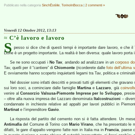
Pubblicato nella categoria
SinchËstèile
,
TorinoInBocca
|
2 commenti »
Venerdì 12 Ottobre 2012, 13:13
C’è lavoro e lavoro
S
pesso si dice che di questi tempi è importante dare lavoro, e che il
Lione è un progetto importante. La realtà è ben diversa: quale lavoro porta i
Se ne sono occupati i
No Tav
, andando ad analizzare in un
corposo do
Tav, quelli per il “cantiere” di
Chiomonte
(ricorderete dalle
foto dell’ultima v
E ovviamente hanno scoperto inquietanti legami tra Tav, politica e criminali
Nel dossier sono infatti descritti e provati tutti gli elementi che grava
sui loro soci, a cominciare dalle famiglie
Martina
e
Lazzaro
, già
coinvolt
venire al
Consorzio Valsusa-Piemonte Imprese per lo Sviluppo
, presi
– oltre alla nuova impresa dei Lazzaro denominata
Italcostruzioni
– divers
condannate in inchieste relative ad appalti per lavori pubblici in Piem
Martinat
e l’imprenditore
Gavio
.
La risposta del partito del cemento non si è fatta attendere. Un mes
Antimafia
del Comune di Torino con
Mario Virano
, che ha presentato le m
difatti, le gare d’appalto vengono fatte non in Italia ma in
Francia
, paese 