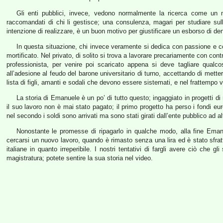
Gli enti pubblici, invece, vedono normalmente la ricerca come un mod
raccomandati di chi li gestisce; una consulenza, magari per studiare sul
intenzione di realizzare, è un buon motivo per giustificare un esborso di de
In questa situazione, chi invece veramente si dedica con passione e 
mortificato. Nel privato, di solito si trova a lavorare precariamente con con
professionista, per venire poi scaricato appena si deve tagliare qualcos
all’adesione al feudo del barone universitario di turno, accettando di metter
lista di figli, amanti e sodali che devono essere sistemati, e nel frattempo v
La storia di Emanuele è un po’ di tutto questo; ingaggiato in progetti di 
il suo lavoro non è mai stato pagato; il primo progetto ha perso i fondi eur
nel secondo i soldi sono arrivati ma sono stati girati dall’ente pubblico ad al
Nonostante le promesse di ripagarlo in qualche modo, alla fine Emanu
cercarsi un nuovo lavoro, quando è rimasto senza una lira ed è stato sfratta
italiane in quanto irreperibile. I nostri tentativi di fargli avere ciò che gl
magistratura; potete sentire la sua storia nel video.