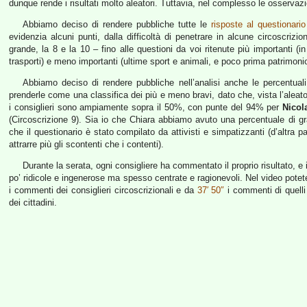
dunque rende i risultati molto aleatori. Tuttavia, nel complesso le osservazi
Abbiamo deciso di rendere pubbliche tutte le
risposte al questionario
evidenzia alcuni punti, dalla difficoltà di penetrare in alcune circoscrizio
grande, la 8 e la 10 – fino alle questioni da voi ritenute più importanti (i
trasporti) e meno importanti (ultime sport e animali, e poco prima patrimonio
Abbiamo deciso di rendere pubbliche nell’analisi anche le percentuali 
prenderle come una classifica dei più e meno bravi, dato che, vista l’aleato
i consiglieri sono ampiamente sopra il 50%, con punte del 94% per
Nicol
(Circoscrizione 9). Sia io che Chiara abbiamo avuto una percentuale di 
che il questionario è stato compilato da attivisti e simpatizzanti (d’altra 
attrarre più gli scontenti che i contenti).
Durante la serata, ogni consigliere ha commentato il proprio risultato, e i
po’ ridicole e ingenerose ma spesso centrate e ragionevoli. Nel video potete 
i commenti dei consiglieri circoscrizionali e da
37′ 50″
i commenti di quell
dei cittadini.