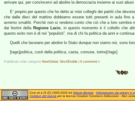
arrivare qui, per convincervi ad abolire la democrazia insieme ai suoi abusi
E’ proprio per questo che ho detto ai miei colleghi dei partiti che devono s
che dalle dieci del mattino dobbiamo essere tutti presenti in aula fino a 
avremo smaltiti. Perché non si rendono conto che ciò che a loro sembra 
dai festini della
Regione Lazio
, in questo momento è il coltello che altr
questo esito non è di noi “populisti”, ma di chi fa politica da anni e continua 
Quelli che lavorano per abolire lo Stato dunque non siamo noi, sono loro
[tags]politica, costi della politica, casta, comune, torino[/tags]
Pubblicato nella categoria
NewGlobal
,
SinchËstèile
|
6 commenti »
Cost sit a l'è (C) 1995-2026 ëd
Vittorio Bertola
-
Informassion sla privacy e si
Certidun drit riservà
për la licensa Creative Commons Atribussion - Nen comer