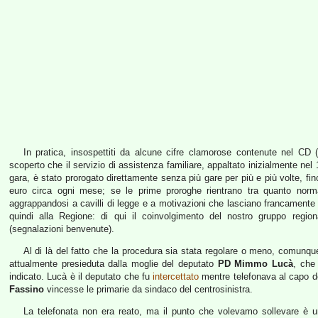
In pratica, insospettiti da alcune cifre clamorose contenute nel CD 
scoperto che il servizio di assistenza familiare, appaltato inizialmente ne
gara, è stato prorogato direttamente senza più gare per più e più volte, fin
euro circa ogni mese; se le prime proroghe rientrano tra quanto normal
aggrappandosi a cavilli di legge e a motivazioni che lasciano francamente 
quindi alla Regione: di qui il coinvolgimento del nostro gruppo regio
(segnalazioni benvenute).
Al di là del fatto che la procedura sia stata regolare o meno, comunque,
attualmente presieduta dalla moglie del deputato
PD Mimmo Lucà
, che 
indicato. Lucà è il deputato che fu
intercettato
mentre telefonava al capo de
Fassino
vincesse le primarie da sindaco del centrosinistra.
La telefonata non era reato, ma il punto che volevamo sollevare è un