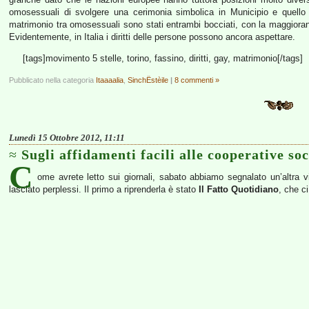
omosessuali di svolgere una cerimonia simbolica in Municipio e quello 
matrimonio tra omosessuali sono stati entrambi bocciati, con la maggiora
Evidentemente, in Italia i diritti delle persone possono ancora aspettare.
[tags]movimento 5 stelle, torino, fassino, diritti, gay, matrimonio[/tags]
Pubblicato nella categoria
Itaaaalia
,
SinchËstèile
|
8 commenti »
Lunedì 15 Ottobre 2012, 11:11
Sugli affidamenti facili alle cooperative soc
C
ome avrete letto sui giornali, sabato abbiamo segnalato un’altra 
lasciato perplessi. Il primo a riprenderla è stato
Il Fatto Quotidiano
, che ci