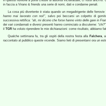
in questa riunione a porte chiuse di autorità incravattate, ci fossi anch’i
in faccia a Virano & friends una serie di nomi, dati e condanne penali.
La cosa più divertente è stata quando un megadirigente delle ferrovie
hanno mai lavorato con noi!”
, salvo poi beccarsi un colpetto di gomi
successiva rettifica:
“ah, mi dicono che forse hanno vinto delle gare in Fr
dei vari condannati e diversi presenti hanno cominciato a discuterne:
“chi?”
il
TGR
ha voluto riprendere le mie dichiarazioni: come risultato, abbiamo fa
Qualche settimana fa, tra gli ospiti della nostra festa alla
Falchera
, 
raccontato al pubblico queste vicende. Siamo lieti di presentarvi ora un estr