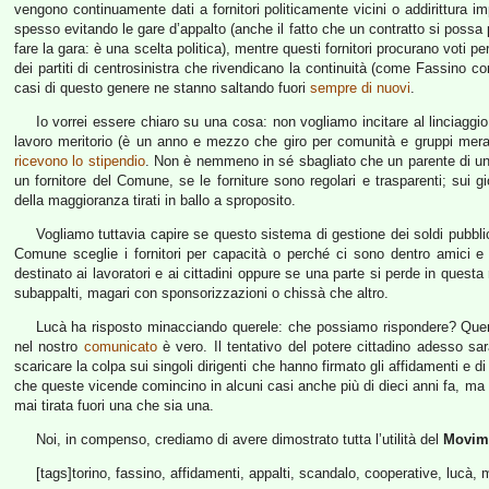
vengono continuamente dati a fornitori politicamente vicini o addirittura im
spesso evitando le gare d’appalto (anche il fatto che un contratto si possa 
fare la gara: è una scelta politica), mentre questi fornitori procurano voti per
dei partiti di centrosinistra che rivendicano la continuità (come Fassino c
casi di questo genere ne stanno saltando fuori
sempre di nuovi
.
Io vorrei essere chiaro su una cosa: non vogliamo incitare al linciaggi
lavoro meritorio (è un anno e mezzo che giro per comunità e gruppi meravi
ricevono lo stipendio
. Non è nemmeno in sé sbagliato che un parente di un e
un fornitore del Comune, se le forniture sono regolari e trasparenti; sui gi
della maggioranza tirati in ballo a sproposito.
Vogliamo tuttavia capire se questo sistema di gestione dei soldi pubblic
Comune sceglie i fornitori per capacità o perché ci sono dentro amici e 
destinato ai lavoratori e ai cittadini oppure se una parte si perde in quest
subappalti, magari con sponsorizzazioni o chissà che altro.
Lucà ha risposto minacciando querele: che possiamo rispondere? Querel
nel nostro
comunicato
è vero. Il tentativo del potere cittadino adesso sarà
scaricare la colpa sui singoli dirigenti che hanno firmato gli affidamenti e d
che queste vicende comincino in alcuni casi anche più di dieci anni fa, ma
mai tirata fuori una che sia una.
Noi, in compenso, crediamo di avere dimostrato tutta l’utilità del
Movime
[tags]torino, fassino, affidamenti, appalti, scandalo, cooperative, lucà, 