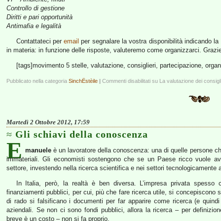
Controllo di gestione
Diritti e pari opportunità
Antimafia e legalità
Contattateci per
email
per segnalare la vostra disponibilità indicando l
in materia: in funzione delle risposte, valuteremo come organizzarci. Grazi
[tags]movimento 5 stelle, valutazione, consiglieri, partecipazione, orga
Pubblicato nella categoria
SinchËstèile
|
Commenti disabilitati
su La valutazione dei consigli
Martedì 2 Ottobre 2012, 17:59
Gli schiavi della conoscenza
E
manuele
è un lavoratore della conoscenza: una di quelle persone che
immateriali. Gli economisti sostengono che se un Paese ricco vuole av
settore, investendo nella ricerca scientifica e nei settori tecnologicamente 
In Italia, però, la realtà è ben diversa. L’impresa privata spess
finanziamenti pubblici, per cui, più che fare ricerca utile, si concepiscono
di rado si falsificano i documenti per far apparire come ricerca (e quindi
aziendali. Se non ci sono fondi pubblici, allora la ricerca – per definiz
breve è un costo – non si fa proprio.