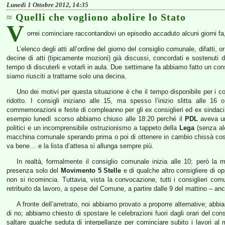
Lunedì 1 Ottobre 2012, 14:35
Quelli che vogliono abolire lo Stato
V
orrei cominciare raccontandovi un episodio accaduto alcuni giorni f
L’elenco degli atti all’ordine del giorno del consiglio comunale, difatti,
decine di atti (tipicamente mozioni) già discussi, concordati e sostenuti 
tempo di discuterli e votarli in aula. Due settimane fa abbiamo fatto un con
siamo riusciti a trattarne solo una decina.
Uno dei motivi per questa situazione è che il tempo disponibile per i co
ridotto. I consigli iniziano alle 15, ma spesso l’inizio slitta alle 
commemorazioni e feste di compleanno per gli ex consiglieri ed ex sindaci; 
esempio lunedì scorso abbiamo chiuso alle 18:20 perché il
PDL
aveva un 
politici e un incomprensibile ostruzionismo a tappeto della
Lega
(senza alc
macchina comunale sperando prima o poi di ottenere in cambio chissà cosa) 
va bene… e la lista d’attesa si allunga sempre più.
In realtà, formalmente il consiglio comunale inizia alle 10; però la 
presenza solo del
Movimento 5 Stelle
e di qualche altro consigliere di op
non si ricomincia. Tuttavia, vista la convocazione, tutti i consiglieri 
retribuito da lavoro, a spese del Comune, a partire dalle 9 del mattino – anch
A fronte dell’arretrato, noi abbiamo provato a proporre alternative; abbia
di no; abbiamo chiesto di spostare le celebrazioni fuori dagli orari del co
saltare qualche seduta di interpellanze per cominciare subito i lavori a