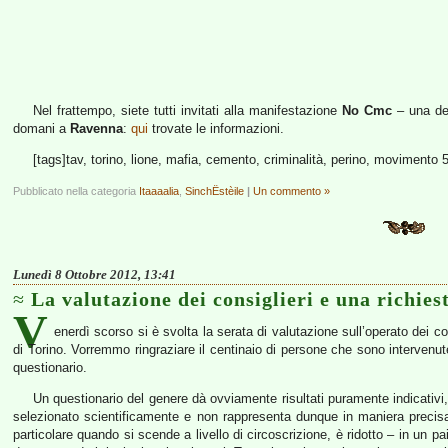
Nel frattempo, siete tutti invitati alla manifestazione
No Cmc
– una del
domani a
Ravenna
:
qui
trovate le informazioni.
[tags]tav, torino, lione, mafia, cemento, criminalità, perino, movimento 5
Pubblicato nella categoria
Itaaaalia
,
SinchËstèile
|
Un commento »
Lunedì 8 Ottobre 2012, 13:41
La valutazione dei consiglieri e una richies
V
enerdì scorso si è svolta la serata di valutazione sull’operato dei co
di Torino. Vorremmo ringraziare il centinaio di persone che sono intervenut
questionario.
Un questionario del genere dà ovviamente risultati puramente indicativi
selezionato scientificamente e non rappresenta dunque in maniera precisa l
particolare quando si scende a livello di circoscrizione, è ridotto – in un p