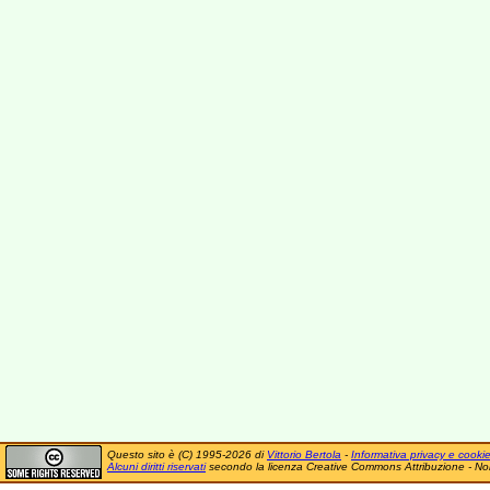
Questo sito è (C) 1995-2026 di
Vittorio Bertola
-
Informativa privacy e cooki
Alcuni diritti riservati
secondo la licenza Creative Commons Attribuzione - No