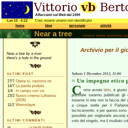
Affacciato sul Web dal 1995
Lun 10 - 4:22
Ciao, essere umano non identificato!
home
blog
personale
attività
Near a tree
ovvero come rovinarsi una 
Archivio per il g
Near a tree by a river
there's a hole in the ground
Sabato 1 Dicembre 2012, 11:06
ULTIMI POST
Un impegno etico pe
27/7
Opera sì, nazismo no
C
14/7
La parola proibita
ome avrete
letto
, è giunto
1/4
In campo con voi
possibile saranno pubblicati gli
23/2
Nuovo cinema Luftansia
(2026)
insieme in rete non la faccia del
11/2
Wormslayer
a cinque stelle per il Parlam
tecnicamente, e per questo sono st
possibile per migliorarle ancora)
ULTIMI COMMENTI
voto del singolo, ma il risultato col
gs
La parola proibita