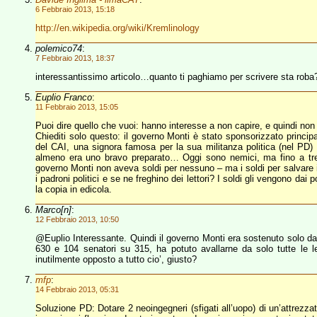
6 Febbraio 2013, 15:18
http://en.wikipedia.org/wiki/Kremlinology
polemico74
:
7 Febbraio 2013, 18:37
interessantissimo articolo…quanto ti paghiamo per scrivere sta roba
Euplio Franco
:
11 Febbraio 2013, 15:05
Puoi dire quello che vuoi: hanno interesse a non capire, e quindi n
Chiediti solo questo: il governo Monti è stato sponsorizzato princi
del CAI, una signora famosa per la sua militanza politica (nel PD) 
almeno era uno bravo preparato… Oggi sono nemici, ma fino a tre m
governo Monti non aveva soldi per nessuno – ma i soldi per salvare i gi
i padroni politici e se ne freghino dei lettori? I soldi gli vengono dai 
la copia in edicola.
Marco[n]
:
12 Febbraio 2013, 10:50
@Euplio Interessante. Quindi il governo Monti era sostenuto solo 
630 e 104 senatori su 315, ha potuto avallarne da solo tutte le leg
inutilmente opposto a tutto cio’, giusto?
mfp
:
14 Febbraio 2013, 05:31
Soluzione PD: Dotare 2 neoingegneri (sfigati all’uopo) di un’attrezz