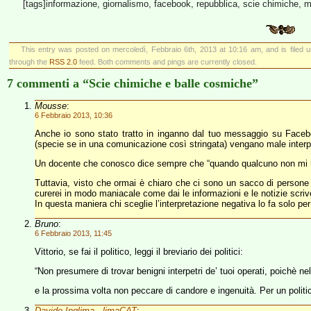
[tags]informazione, giornalismo, facebook, repubblica, scie chimiche, mo
This entry was posted on mercoledì, Febbraio 6th, 2013 at 10:16 am, and is filed 
through the
RSS 2.0
feed. Both comments and pings are currently closed.
7 commenti a “Scie chimiche e balle cosmiche”
Mousse
:
6 Febbraio 2013, 10:36
Anche io sono stato tratto in inganno dal tuo messaggio su Faceb
(specie se in una comunicazione così stringata) vengano male interp
Un docente che conosco dice sempre che “quando qualcuno non mi ha
Tuttavia, visto che ormai è chiaro che ci sono un sacco di persone pr
curerei in modo maniacale come dai le informazioni e le notizie scrive
In questa maniera chi sceglie l’interpretazione negativa lo fa solo p
Bruno
:
6 Febbraio 2013, 11:45
Vittorio, se fai il politico, leggi il breviario dei politici:
“Non presumere di trovar benigni interpetri de’ tuoi operati, poichè 
e la prossima volta non peccare di candore e ingenuità. Per un politi
Davide Inglima - limaCAT
: