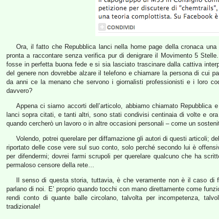
Ora, il fatto che Repubblica lanci nella home page della cronaca una 
pronta a raccontare senza verifica pur di denigrare il Movimento 5 Stelle.
fosse in perfetta buona fede e si sia lasciato trascinare dalla cattiva interp
del genere non dovrebbe alzare il telefono e chiamare la persona di cui p
da anni ce la menano che servono i giornalisti professionisti e i loro cod
davvero?
Appena ci siamo accorti dell’articolo, abbiamo chiamato Repubblica e il
lanci sopra citati, e tanti altri, sono stati condivisi centinaia di volte e 
quando cercherò un lavoro o in altre occasioni personali – come un sostenit
Volendo, potrei querelare per diffamazione gli autori di questi articoli; 
riportato delle cose vere sul suo conto, solo perché secondo lui è offensi
per difendermi; dovrei farmi scrupoli per querelare qualcuno che ha scri
permaloso censore della rete…
Il senso di questa storia, tuttavia, è che veramente non è il caso di f
parlano di noi. E’ proprio quando tocchi con mano direttamente come funziona 
rendi conto di quante balle circolano, talvolta per incompetenza, talvol
tradizionale!