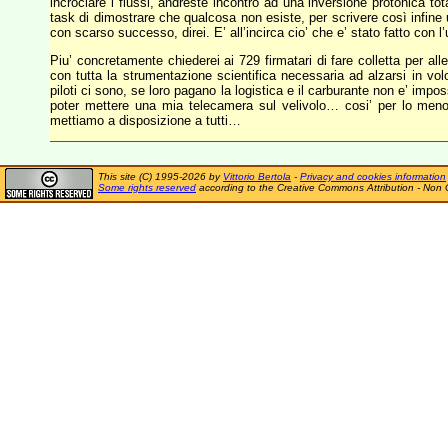
incrociare i flussi, andreste incontro ad una inversione protonica to
task di dimostrare che qualcosa non esiste, per scrivere così infine
con scarso successo, direi. E’ all’incirca cio’ che e’ stato fatto con l
Piu’ concretamente chiederei ai 729 firmatari di fare colletta per a
con tutta la strumentazione scientifica necessaria ad alzarsi in vo
piloti ci sono, se loro pagano la logistica e il carburante non e’ impos
poter mettere una mia telecamera sul velivolo… cosi’ per lo meno
mettiamo a disposizione a tutti…
This site (C) 1995-2026 by
Vittorio Bertola
-
Privacy and cookies information
Some rights reserved
according to the Creative Commons Attribution - Non 