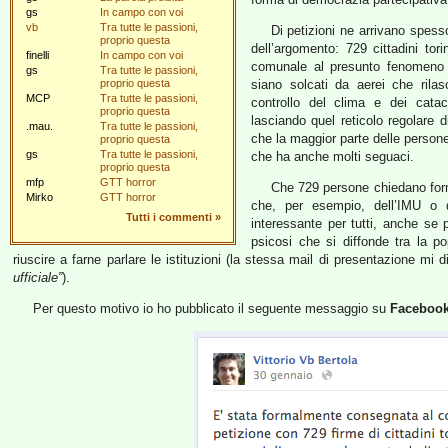
gs
In campo con voi
vb
Tra tutte le passioni,
Di petizioni ne arrivano spes
proprio questa
dell’argomento: 729 cittadini to
finelli
In campo con voi
comunale al presunto fenomeno 
gs
Tra tutte le passioni,
proprio questa
siano solcati da aerei che rilas
MCP
Tra tutte le passioni,
controllo del clima e dei catac
proprio questa
lasciando quel reticolo regolare 
.mau.
Tra tutte le passioni,
che la maggior parte delle persone
proprio questa
gs
Tra tutte le passioni,
che ha anche molti seguaci.
proprio questa
mfp
GTT horror
Che 729 persone chiedano form
Mirko
GTT horror
che, per esempio, dell’IMU o
Tutti i commenti
»
interessante per tutti, anche se p
psicosi che si diffonde tra la p
riuscire a farne parlare le istituzioni (la stessa mail di presentazione mi 
ufficiale”
).
Per questo motivo io ho pubblicato il seguente messaggio su
Faceboo