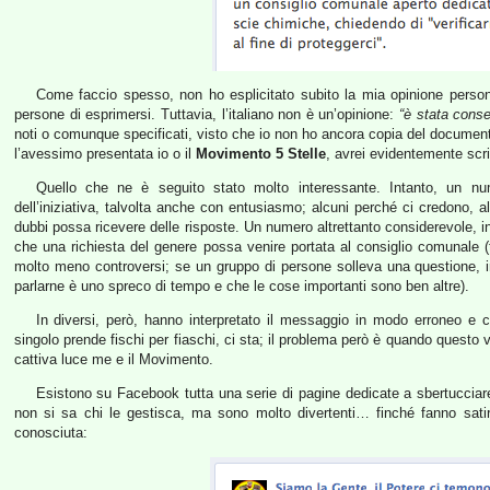
Come faccio spesso, non ho esplicitato subito la mia opinione persona
persone di esprimersi. Tuttavia, l’italiano non è un’opinione:
“è stata cons
noti o comunque specificati, visto che io non ho ancora copia del documen
l’avessimo presentata io o il
Movimento 5 Stelle
, avrei evidentemente scr
Quello che ne è seguito stato molto interessante. Intanto, un nu
dell’iniziativa, talvolta anche con entusiasmo; alcuni perché ci credono, 
dubbi possa ricevere delle risposte. Un numero altrettanto considerevole, i
che una richiesta del genere possa venire portata al consiglio comunale 
molto meno controversi; se un gruppo di persone solleva una questione, i
parlarne è uno spreco di tempo e che le cose importanti sono ben altre).
In diversi, però, hanno interpretato il messaggio in modo erroneo e c
singolo prende fischi per fiaschi, ci sta; il problema però è quando questo 
cattiva luce me e il Movimento.
Esistono su Facebook tutta una serie di pagine dedicate a sbertucciare 
non si sa chi le gestisca, ma sono molto divertenti… finché fanno sati
conosciuta: