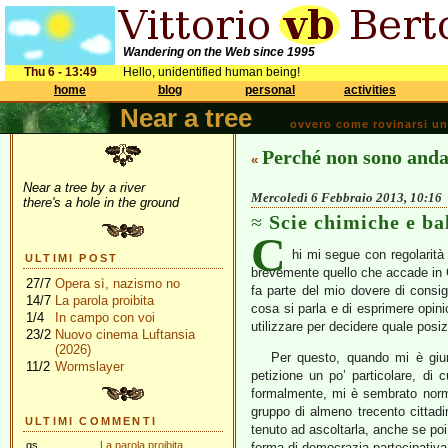
Wandering on the Web since 1995
Thu 6 - 13:49
Hello, unidentified human being!
home
blog
personal
activities
Near a tree
ovvero come rovinarsi una 
Perché non sono anda
«
Near a tree by a river
Mercoledì 6 Febbraio 2013, 10:16
there's a hole in the ground
Scie chimiche e ba
C
hi mi segue con regolarità
ULTIMI POST
brevemente quello che accade in 
27/7
Opera sì, nazismo no
fa parte del mio dovere di consig
14/7
La parola proibita
cosa si parla e di esprimere opini
1/4
In campo con voi
utilizzare per decidere quale posi
23/2
Nuovo cinema Luftansia
(2026)
Per questo, quando mi è giun
11/2
Wormslayer
petizione un po’ particolare, di c
formalmente, mi è sembrato nor
gruppo di almeno trecento cittad
ULTIMI COMMENTI
tenuto ad ascoltarla, anche se poi
gs
La parola proibita
forma di democrazia partecipativa