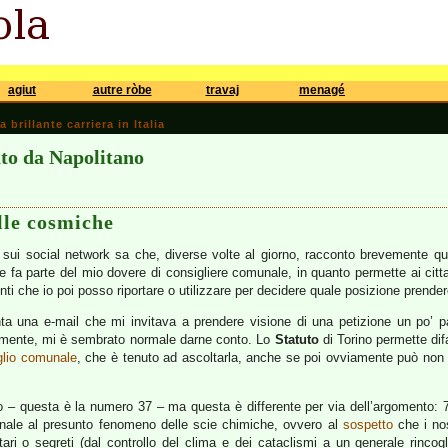
agiut
autre ròbe
travaj
menagé
brillante carriera in Italia
to da Napolitano
lle cosmiche
à sui social network sa che, diverse volte al giorno, racconto brevemente 
 fa parte del mio dovere di consigliere comunale, in quanto permette ai citta
nti che io poi posso riportare o utilizzare per decidere quale posizione prender
 una e-mail che mi invitava a prendere visione di una petizione un po’ partic
almente, mi è sembrato normale darne conto. Lo
Statuto
di Torino permette difa
iglio comunale
, che è tenuto ad ascoltarla, anche se poi ovviamente può non a
o – questa è la numero 37 – ma questa è differente per via dell’argomento: 72
nale al presunto fenomeno delle scie chimiche, ovvero al
sospetto
che i nos
tari o segreti (dal controllo del clima e dei cataclismi a un generale rincog