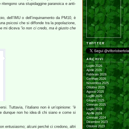
e ritengono una stupidaggine paranoica e anti-
io, dell’IMU o dell’inquinamento da PM10, è
una psicosi che si diffonde tra la popolazione,
one mi diceva
“io non ci credo, ma è giusto che
TWITTER
ARCHIVI
Luglio 2026
Aprile 2026
Febbraio 2026
Gennaio 2026
Novembre 2025
Ottobre 2025
Agosto 2025
Luglio 2025
Giugno 2025
Gennaio 2025
rsi. Tuttavia, l’italiano non è un’opinione:
“è
Luglio 2024
 e dunque non ho idea di chi siano e come si
Aprile 2024
Gennaio 2024
Dicembre 2023
con entusiasmo; alcuni perché ci credono, altri
Ottobre 2023