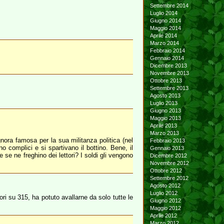
Settembre 2014
Luglio 2014
Giugno 2014
Maggio 2014
Aprile 2014
Marzo 2014
Febbraio 2014
Gennaio 2014
Dicembre 2013
Novembre 2013
Ottobre 2013
Settembre 2013
Agosto 2013
Luglio 2013
Giugno 2013
Maggio 2013
Aprile 2013
Marzo 2013
nora famosa per la sua militanza politica (nel
Febbraio 2013
complici e si spartivano il bottino. Bene, il
Gennaio 2013
e se ne freghino dei lettori? I soldi gli vengono
Dicembre 2012
Novembre 2012
Ottobre 2012
Settembre 2012
Agosto 2012
Luglio 2012
 su 315, ha potuto avallarne da solo tutte le
Giugno 2012
Maggio 2012
Aprile 2012
Marzo 2012