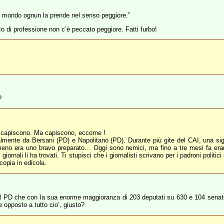
nel mondo ognun la prende nel senso peggiore.”
co di professione non c’è peccato peggiore. Fatti furbo!
?
on capiscono. Ma capiscono, eccome !
almente da Bersani (PD) e Napolitano (PD). Durante più gite del CAI, una sig
meno era uno bravo preparato… Oggi sono nemici, ma fino a tre mesi fa erano 
nali li ha trovati. Ti stupisci che i giornalisti scrivano per i padroni politici 
 copia in edicola.
l PD che con la sua enorme maggioranza di 203 deputati su 630 e 104 senatori
e opposto a tutto cio’, giusto?