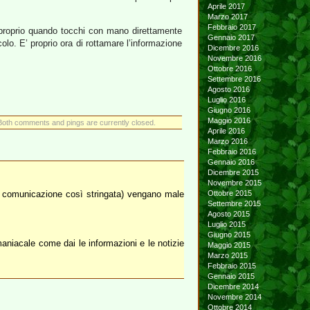
Aprile 2017
Marzo 2017
Febbraio 2017
E’ proprio quando tocchi con mano direttamente
Gennaio 2017
colo. E’ proprio ora di rottamare l’informazione
Dicembre 2016
Novembre 2016
Ottobre 2016
Settembre 2016
Agosto 2016
Luglio 2016
Giugno 2016
Maggio 2016
Both comments and pings are currently closed.
Aprile 2016
Marzo 2016
Febbraio 2016
Gennaio 2016
Dicembre 2015
Novembre 2015
a comunicazione così stringata) vengano male
Ottobre 2015
Settembre 2015
Agosto 2015
Luglio 2015
Giugno 2015
maniacale come dai le informazioni e le notizie
Maggio 2015
Marzo 2015
Febbraio 2015
Gennaio 2015
Dicembre 2014
Novembre 2014
Ottobre 2014