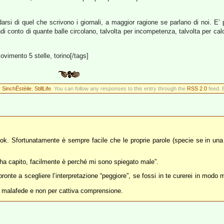
idarsi di quel che scrivono i giornali, a maggior ragione se parlano di noi. 
rendi conto di quante balle circolano, talvolta per incompetenza, talvolta per cal
vimento 5 stelle, torino[/tags]
r
SinchËstèile
,
StillLife
. You can follow any responses to this entry through the
RSS 2.0
feed. 
ok. Sfortunatamente è sempre facile che le proprie parole (specie se in un
 capito, facilmente è perché mi sono spiegato male”.
onte a scegliere l’interpretazione “peggiore”, se fossi in te curerei in modo 
er malafede e non per cattiva comprensione.