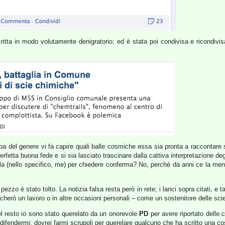
itta in modo volutamente denigratorio; ed è stata poi condivisa e ricondivis
ba del genere vi fa capire quali balle cosmiche essa sia pronta a raccontare 
rfetta buona fede e si sia lasciato trascinare dalla cattiva interpretazione degli
la (nello specifico, me) per chiedere conferma? No, perché da anni ce la menan
zo è stato tolto. La notizia falsa resta però in rete; i lanci sopra citati, e tan
rcherò un lavoro o in altre occasioni personali – come un sostenitore delle sci
 del resto io sono stato querelato da un onorevole
PD
per avere riportato delle
r difendermi; dovrei farmi scrupoli per querelare qualcuno che ha scritto una c