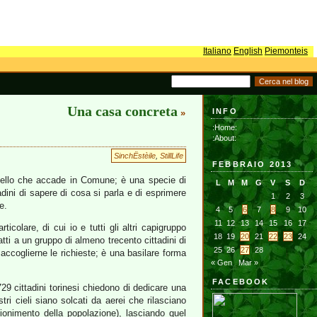
Italiano
English
Piemonteis
Una casa concreta
INFO
»
:Home:
:About:
SinchËstèile
,
StillLife
FEBBRAIO 2013
quello che accade in Comune; è una specie di
L
M
M
G
V
S
D
dini di sapere di cosa si parla e di esprimere
1
2
3
e.
4
5
6
7
8
9
10
11
12
13
14
15
16
17
olare, di cui io e tutti gli altri capigruppo
18
19
20
21
22
23
24
tti a un gruppo di almeno trecento cittadini di
25
26
27
28
ccoglierne le richieste; è una basilare forma
« Gen
Mar »
FACEBOOK
9 cittadini torinesi chiedono di dedicare una
tri cieli siano solcati da aerei che rilasciano
lionimento della popolazione), lasciando quel