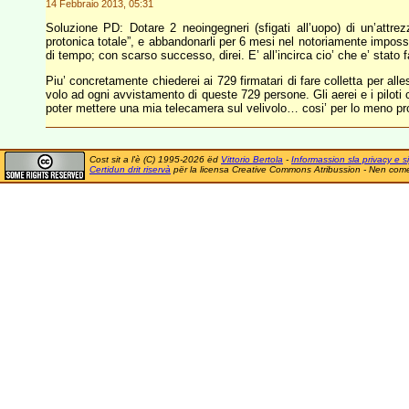
14 Febbraio 2013, 05:31
Soluzione PD: Dotare 2 neoingegneri (sfigati all’uopo) di un’attre
protonica totale”, e abbandonarli per 6 mesi nel notoriamente imposs
di tempo; con scarso successo, direi. E’ all’incirca cio’ che e’ stato f
Piu’ concretamente chiederei ai 729 firmatari di fare colletta per al
volo ad ogni avvistamento di queste 729 persone. Gli aerei e i piloti c
poter mettere una mia telecamera sul velivolo… cosi’ per lo meno pro
Cost sit a l'è (C) 1995-2026 ëd
Vittorio Bertola
-
Informassion sla privacy e si
Certidun drit riservà
për la licensa Creative Commons Atribussion - Nen comer