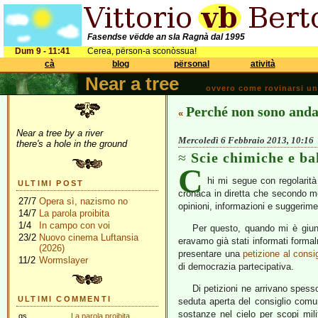
Fasendse vëdde an sla Ragnà dal 1995
Dum 9 - 11:41
Cerea, përson-a sconòssua!
cà
blog
përsonal
atività
Near a tree
ovvero come rovinarsi una 
Perché non sono anda
«
Near a tree by a river
Mercoledì 6 Febbraio 2013, 10:16
there's a hole in the ground
Scie chimiche e ba
C
hi mi segue con regolarit
ULTIMI POST
cronaca in diretta che secondo me
27/7
Opera sì, nazismo no
opinioni, informazioni e suggerime
14/7
La parola proibita
1/4
In campo con voi
Per questo, quando mi è giunta
23/2
Nuovo cinema Luftansia
eravamo già stati informati form
(2026)
presentare una
petizione al cons
11/2
Wormslayer
di democrazia partecipativa.
Di petizioni ne arrivano spess
ULTIMI COMMENTI
seduta aperta del consiglio comu
sostanze nel cielo per scopi mili
gs
La parola proibita