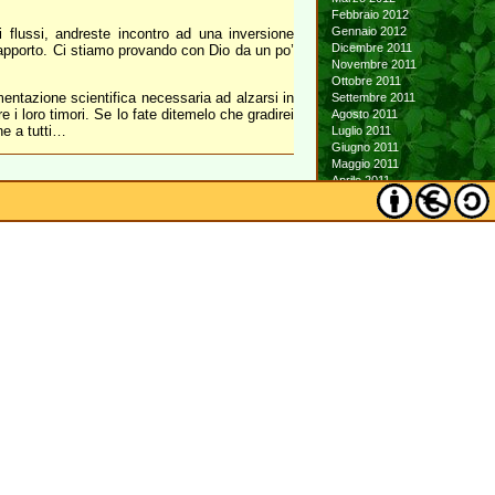
Febbraio 2012
Gennaio 2012
i flussi, andreste incontro ad una inversione
Dicembre 2011
rapporto. Ci stiamo provando con Dio da un po’
Novembre 2011
Ottobre 2011
mentazione scientifica necessaria ad alzarsi in
Settembre 2011
 i loro timori. Se lo fate ditemelo che gradirei
Agosto 2011
ne a tutti…
Luglio 2011
Giugno 2011
Maggio 2011
Aprile 2011
Marzo 2011
Febbraio 2011
Gennaio 2011
Dicembre 2010
Novembre 2010
Ottobre 2010
Settembre 2010
Agosto 2010
Luglio 2010
Giugno 2010
Maggio 2010
Aprile 2010
Marzo 2010
Febbraio 2010
Gennaio 2010
Dicembre 2009
Novembre 2009
Ottobre 2009