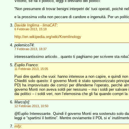
Vittorio, se fai il politico, leggi il breviario dei politici:
“Non presumere di trovar benigni interpetri de’ tuoi operati, poichè 
e la prossima volta non peccare di candore e ingenuità. Per un politi
Davide Inglima - limaCAT
:
6 Febbraio 2013, 15:18
http://en.wikipedia.org/wiki/Kremlinology
polemico74
:
7 Febbraio 2013, 18:37
interessantissimo articolo…quanto ti paghiamo per scrivere sta roba
Euplio Franco
:
11 Febbraio 2013, 15:05
Puoi dire quello che vuoi: hanno interesse a non capire, e quindi n
Chiediti solo questo: il governo Monti è stato sponsorizzato princip
PD) ha improvvisato dei comizi per difenderne l’operato, perché al
governo Monti non aveva soldi per nessuno – ma i soldi per salvare i gior
dai politici – i soldi veri, non l’elemosina che gli fai quando compri la
Marco[n]
:
12 Febbraio 2013, 10:50
@Euplio Interessante. Quindi il governo Monti era sostenuto solo da
leggi e “spartirsi il bottino”. Mentre ovviamente il PDL si e’ inutilment
mfp
: