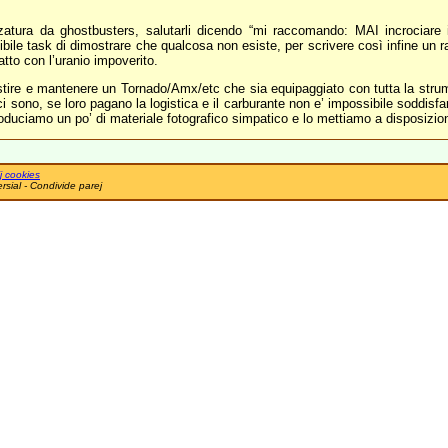
zzatura da ghostbusters, salutarli dicendo “mi raccomando: MAI incrociare 
ibile task di dimostrare che qualcosa non esiste, per scrivere così infine un 
atto con l’uranio impoverito.
lestire e mantenere un Tornado/Amx/etc che sia equipaggiato con tutta la stru
i sono, se loro pagano la logistica e il carburante non e’ impossibile soddisfare
duciamo un po’ di materiale fotografico simpatico e lo mettiamo a disposizio
j cookies
sial - Condivide parej