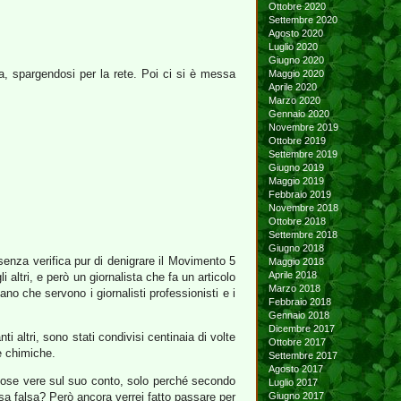
Ottobre 2020
Settembre 2020
Agosto 2020
Luglio 2020
Giugno 2020
a, spargendosi per la rete. Poi ci si è messa
Maggio 2020
Aprile 2020
Marzo 2020
Gennaio 2020
Novembre 2019
Ottobre 2019
Settembre 2019
Giugno 2019
Maggio 2019
Febbraio 2019
Novembre 2018
Ottobre 2018
Settembre 2018
Giugno 2018
senza verifica pur di denigrare il Movimento 5
Maggio 2018
Aprile 2018
 altri, e però un giornalista che fa un articolo
Marzo 2018
o che servono i giornalisti professionisti e i
Febbraio 2018
Gennaio 2018
Dicembre 2017
ti altri, sono stati condivisi centinaia di volte
Ottobre 2017
e chimiche.
Settembre 2017
Agosto 2017
 cose vere sul suo conto, solo perché secondo
Luglio 2017
osa falsa? Però ancora verrei fatto passare per
Giugno 2017