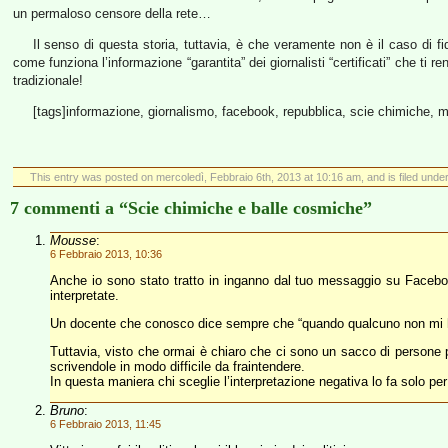
un permaloso censore della rete…
Il senso di questa storia, tuttavia, è che veramente non è il caso di f
come funziona l’informazione “garantita” dei giornalisti “certificati” che ti 
tradizionale!
[tags]informazione, giornalismo, facebook, repubblica, scie chimiche, mo
This entry was posted on mercoledì, Febbraio 6th, 2013 at 10:16 am, and is filed unde
7 commenti a “Scie chimiche e balle cosmiche”
Mousse
:
6 Febbraio 2013, 10:36
Anche io sono stato tratto in inganno dal tuo messaggio su Facebo
interpretate.
Un docente che conosco dice sempre che “quando qualcuno non mi ha
Tuttavia, visto che ormai è chiaro che ci sono un sacco di persone pr
scrivendole in modo difficile da fraintendere.
In questa maniera chi sceglie l’interpretazione negativa lo fa solo p
Bruno
:
6 Febbraio 2013, 11:45