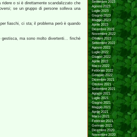
Settembre 2023
 ridere o si è direttamente scandalizzato che
Agosto 2023
oversi; se un gruppo di persone solleva una
Luglio 2023
Giugno 2023
Maggio 2023
per fiaschi, ci sta; il problema però è quando
Aprile 2023
Dicembre 2022
Novembre 2022
le gestisca, ma sono molto divertenti… finché
Ottobre 2022
Settembre 2022
Agosto 2022
Luglio 2022
Giugno 2022
Aprile 2022
Marzo 2022
Febbraio 2022
Gennaio 2022
Dicembre 2021
Ottobre 2021
Settembre 2021
Agosto 2021
Luglio 2021
Giugno 2021
Maggio 2021
Aprile 2021
Marzo 2021
Febbraio 2021
Gennaio 2021
Dicembre 2020
Novembre 2020