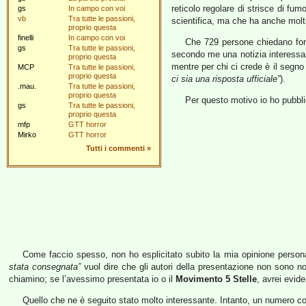
reticolo regolare di strisce di fu
gs
In campo con voi
vb
Tra tutte le passioni,
scientifica, ma che ha anche molt
proprio questa
finelli
In campo con voi
Che 729 persone chiedano for
gs
Tra tutte le passioni,
secondo me una notizia interessant
proprio questa
mentre per chi ci crede è il segno 
MCP
Tra tutte le passioni,
proprio questa
ci sia una risposta ufficiale”
).
.mau.
Tra tutte le passioni,
proprio questa
Per questo motivo io ho pubbl
gs
Tra tutte le passioni,
proprio questa
mfp
GTT horror
Mirko
GTT horror
Tutti i commenti
»
Come faccio spesso, non ho esplicitato subito la mia opinione personale
stata consegnata”
vuol dire che gli autori della presentazione non sono 
chiamino; se l’avessimo presentata io o il
Movimento 5 Stelle
, avrei evid
Quello che ne è seguito stato molto interessante. Intanto, un numero cons