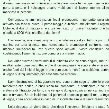
dovremo restare indietro, invece di sviluppare nuove tecnologie, perché non 
porta a porta e il riciclaggio creano molti posti di lavoro, mentre all’
manciata di persone.
Comunque, le amministrazioni locali proseguono imperterrite sulla st
arrivato alla fase di prova; il primo maggio è iniziato ufficialmente il regime
Ebbene, il due di maggio si era già verificato un grave incidente, che ha 
elettrici a 6000 Volt; un difetto da niente!
Ovviamente, alla prima pioggia un po’ intensa è saltato tutto, e poi… chi 
camino per tutta la notte, ma, nonostante le promesse di controllo, tr
ufficiale sull’accaduto. Per questo sono arrivati i vostri consiglieri 
costringendo l’amministrazione comunale a riferire in aula.
Nel video trovate i venti minuti di dibattito che ne sono seguiti, ma i
esattamente come descritto, e che di conseguenza vi sono state emissioni 
anche fuori dai limiti di legge; e che però questo non è un problema, perché l
di legge sull’inquinamento per sessanta ore all’anno!
L’amministrazione ci ha garantito che sono state seguite tutte le pro
torneremo alla carica, è quali siano tali procedure. In particolare, a noi
sistema di filtraggio dei fumi, che vengono dunque scaricati nel camino e n
non è arrivata. Se un incidente del genere al secondo giorno di test, a regim
di legge, cosa accadrebbe in caso di un incidente simile durante l’esercizi
Nella risposta, ci viene detto che dopo l’incidente l’impianto è stato fe