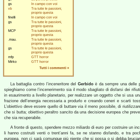
gs
In campo con voi
vb
Tra tutte le passioni,
proprio questa
finelli
In campo con voi
gs
Tra tutte le passioni,
proprio questa
MCP
Tra tutte le passioni,
proprio questa
.mau.
Tra tutte le passioni,
proprio questa
gs
Tra tutte le passioni,
proprio questa
mfp
GTT horror
Mirko
GTT horror
Tutti i commenti
»
La battaglia contro l’inceneritore del
Gerbido
è da sempre una delle pri
spieghiamo come l’incenerimento sia il modo sbagliato di disfarsi dei rifiu
in esaurimento a livello planetario, per realizzare un oggetto che si usa u
frazione dell’energia necessaria a produrlo e creando ceneri e scarti tos
L’obiettivo deve essere quello di buttare via il meno possibile, di riutilizzare
che si butta; obiettivo peraltro sancito da una decisione europea che preved
che sia recuperabile.
A fronte di questo, spendere mezzo miliardo di euro per costruire un in
li hanno costruiti venti o trent’anni fa, se ne stanno disfando, e tra 
europea, non ci sarà comunque più niente che si possa o si debba bruciar