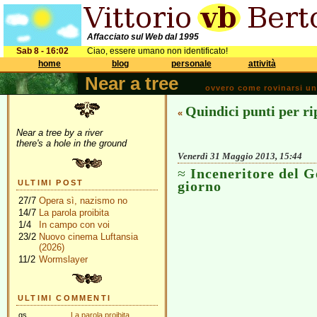
Affacciato sul Web dal 1995
Sab 8 - 16:02
Ciao, essere umano non identificato!
home
blog
personale
attività
Near a tree
ovvero come rovinarsi una 
Quindici punti per ri
«
Near a tree by a river
there's a hole in the ground
Venerdì 31 Maggio 2013, 15:44
Inceneritore del G
ULTIMI POST
giorno
27/7
Opera sì, nazismo no
14/7
La parola proibita
1/4
In campo con voi
23/2
Nuovo cinema Luftansia
(2026)
11/2
Wormslayer
ULTIMI COMMENTI
gs
La parola proibita