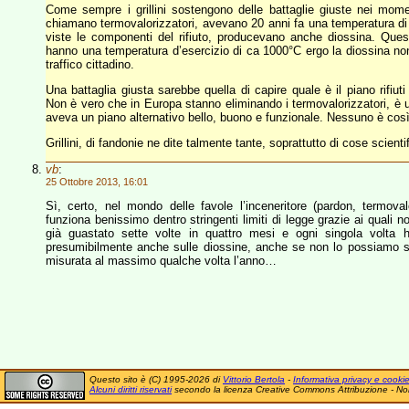
Come sempre i grillini sostengono delle battaglie giuste nei moment
chiamano termovalorizzatori, avevano 20 anni fa una temperatura di es
viste le componenti del rifiuto, producevano anche diossina. Quest
hanno una temperatura d’esercizio di ca 1000°C ergo la diossina non è
traffico cittadino.
Una battaglia giusta sarebbe quella di capire quale è il piano rifiut
Non è vero che in Europa stanno eliminando i termovalorizzatori, è 
aveva un piano alternativo bello, buono e funzionale. Nessuno è così fo
Grillini, di fandonie ne dite talmente tante, soprattutto di cose scient
vb
:
25 Ottobre 2013, 16:01
Sì, certo, nel mondo delle favole l’inceneritore (pardon, termov
funziona benissimo dentro stringenti limiti di legge grazie ai quali no
già guastato sette volte in quattro mesi e ogni singola volta 
presumibilmente anche sulle diossine, anche se non lo possiamo s
misurata al massimo qualche volta l’anno…
Questo sito è (C) 1995-2026 di
Vittorio Bertola
-
Informativa privacy e cooki
Alcuni diritti riservati
secondo la licenza Creative Commons Attribuzione - No