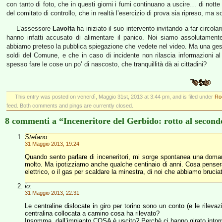
con tanto di foto, che in questi giorni i fumi continuano a uscire… di notte
del comitato di controllo, che in realtà l’esercizio di prova sia ripreso, ma s
L’assessore
Lavolta
ha iniziato il suo intervento invitando a far circolar
hanno infatti accusato di alimentare il panico. Noi siamo assolutamente
abbiamo preteso la pubblica spiegazione che vedete nel video. Ma una gest
soldi del Comune, e che in caso di incidente non rilascia informazioni a
spesso fare le cose un po’ di nascosto, che tranquillità dà ai cittadini?
This entry was posted on venerdì, Maggio 31st, 2013 at 3:44 pm, and is filed under
Ro
feed. Both comments and pings are currently closed.
8 commenti a “Inceneritore del Gerbido: rotto al second
Stefano
:
31 Maggio 2013, 19:24
Quando sento parlare di inceneritori, mi sorge spontanea una dom
molto. Ma ipotizziamo anche qualche centinaio di anni. Cosa penseran
elettrico, o il gas per scaldare la minestra, di noi che abbiamo brucia
io
:
31 Maggio 2013, 22:31
Le centraline dislocate in giro per torino sono un conto (e le rilev
centralina collocata a camino cosa ha rilevato?
Insomma, dall’impianto COSA è uscito? Perchè ci hanno girato intorno