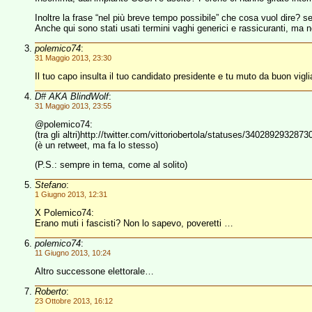
Inoltre la frase “nel più breve tempo possibile” che cosa vuol dire? 
Anche qui sono stati usati termini vaghi generici e rassicuranti, m
polemico74
:
31 Maggio 2013, 23:30
Il tuo capo insulta il tuo candidato presidente e tu muto da buon vigl
D# AKA BlindWolf
:
31 Maggio 2013, 23:55
@polemico74:
(tra gli altri)http://twitter.com/vittoriobertola/statuses/340289293287
(è un retweet, ma fa lo stesso)
(P.S.: sempre in tema, come al solito)
Stefano
:
1 Giugno 2013, 12:31
X Polemico74:
Erano muti i fascisti? Non lo sapevo, poveretti …
polemico74
:
11 Giugno 2013, 10:24
Altro successone elettorale…
Roberto
:
23 Ottobre 2013, 16:12