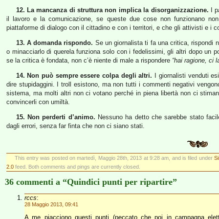
12. La mancanza di struttura non implica la disorganizzazione.
I p
il lavoro e la comunicazione, se queste due cose non funzionano non
piattaforme di dialogo con il cittadino e con i territori, e che gli attivisti e i 
13. A domanda rispondo.
Se un giornalista ti fa una critica, rispondi 
o minacciarlo di querela funziona solo con i fedelissimi, gli altri dopo un
se la critica è fondata, non c’è niente di male a rispondere
“hai ragione, ci 
14. Non può sempre essere colpa degli altri.
I giornalisti venduti e
dire stupidaggini. I troll esistono, ma non tutti i commenti negativi vengono
sistema, ma molti altri non ci votano perché in piena libertà non ci stima
convincerli con umiltà.
15. Non perderti d’animo.
Nessuno ha detto che sarebbe stato facile
dagli errori, senza far finta che non ci siano stati.
This entry was posted on martedì, Maggio 28th, 2013 at 9:28 am, and is filed under
Si
2.0
feed. Both comments and pings are currently closed.
36 commenti a “Quindici punti per ripartire”
rccs
:
28 Maggio 2013, 09:41
A me piacciono questi punti (peccato che poi in campagna elet