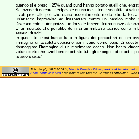
quando si è preso il 25% quanti punti hanno portato quelli che, entrat
Se invece di cercare il colpevole di una inesistente sconfitta si val
I voti presi alle politiche erano assolutamente molto oltre la forz
un’attacco improvviso ed inaspettato contro un nemico molto pi
Diversamente si riorganizza, rafforza le trincee, forma nuove alleanz
E’ un risultato che potrebbe definirsi un rimbalzo tecnico come in b
esserci riusciti.
In questi tre mesi hanno fatto la figura dei perecottari ed era ov
immagine di assoluta coesione pontificano come papi. Di questo
danneggiato l’immagine di un movimento coeso. Non basta vincere
votare certo che avrebbero rispettato tutti gli impegni sottoscritti,
la parola data?
This site (C) 1995-2026 by
Vittorio Bertola
-
Privacy and cookies information
Some rights reserved
according to the Creative Commons Attribution - Non 