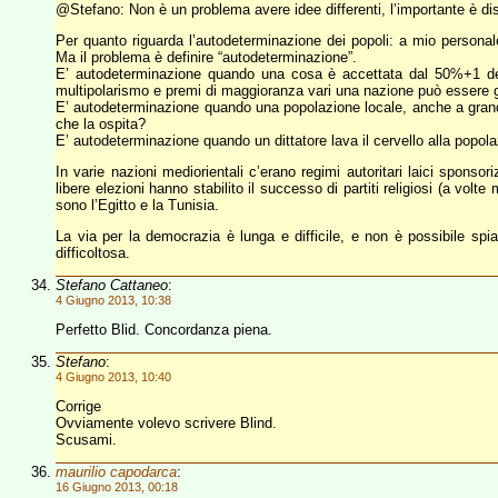
@Stefano: Non è un problema avere idee differenti, l’importante è di
Per quanto riguarda l’autodeterminazione dei popoli: a mio personale
Ma il problema è definire “autodeterminazione”.
E’ autodeterminazione quando una cosa è accettata dal 50%+1 de
multipolarismo e premi di maggioranza vari una nazione può essere g
E’ autodeterminazione quando una popolazione locale, anche a grand
che la ospita?
E’ autodeterminazione quando un dittatore lava il cervello alla popol
In varie nazioni mediorientali c’erano regimi autoritari laici sponsori
libere elezioni hanno stabilito il successo di partiti religiosi (a volt
sono l’Egitto e la Tunisia.
La via per la democrazia è lunga e difficile, e non è possibile spi
difficoltosa.
Stefano Cattaneo
:
4 Giugno 2013, 10:38
Perfetto Blid. Concordanza piena.
Stefano
:
4 Giugno 2013, 10:40
Corrige
Ovviamente volevo scrivere Blind.
Scusami.
maurilio capodarca
:
16 Giugno 2013, 00:18