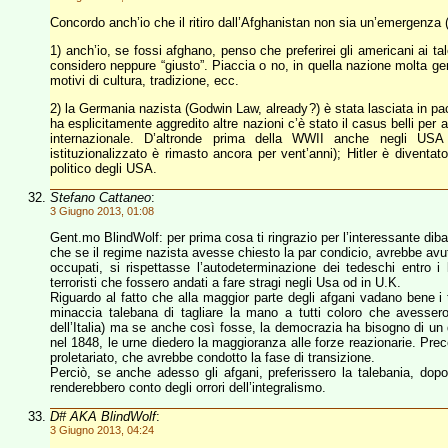
Concordo anch’io che il ritiro dall’Afghanistan non sia un’emergenza (
1) anch’io, se fossi afghano, penso che preferirei gli americani ai t
considero neppure “giusto”. Piaccia o no, in quella nazione molta ge
motivi di cultura, tradizione, ecc.
2) la Germania nazista (Godwin Law, already?) è stata lasciata in pace 
ha esplicitamente aggredito altre nazioni c’è stato il casus belli per
internazionale. D’altronde prima della WWII anche negli USA
istituzionalizzato è rimasto ancora per vent’anni); Hitler è divent
politico degli USA.
Stefano Cattaneo
:
3 Giugno 2013, 01:08
Gent.mo BlindWolf: per prima cosa ti ringrazio per l’interessante dib
che se il regime nazista avesse chiesto la par condicio, avrebbe avuto i
occupati, si rispettasse l’autodeterminazione dei tedeschi entro 
terroristi che fossero andati a fare stragi negli Usa od in U.K.
Riguardo al fatto che alla maggior parte degli afgani vadano bene i 
minaccia talebana di tagliare la mano a tutti coloro che avesser
dell’Italia) ma se anche così fosse, la democrazia ha bisogno di un 
nel 1848, le urne diedero la maggioranza alle forze reazionarie. Prec
proletariato, che avrebbe condotto la fase di transizione.
Perciò, se anche adesso gli afgani, preferissero la talebania, dopo
renderebbero conto degli orrori dell’integralismo.
D# AKA BlindWolf
:
3 Giugno 2013, 04:24