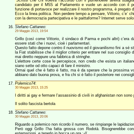
“Scrissi che chi voleva l’accordo con il pdmenoelle aveva sbagli
candidato per il M5S al Parlamento e vuole un accordo con il pd
funzione di portavoce per realizzare il nostro programma, è pregato di 
Ecco la linea politica. Non perdere tempo a pensare, Vittorio, c’e` chi
con la democrazia partecipativa e le paittaforme? Internet serve solo 
Stefano Cattaneo
:
29 Maggio 2013, 19:54
Grillo (così come Vittorio, il sindaco di Parma e pochi altri) c’era
essere stati che i nuovi, cioè i parlamentari.
Questo fatto depone contro il nuovismo ed il giovanilismo fini a sé
la Fiat stabilisse che il miglior criterio per entrare nel suo consigli
mai diretto neppure una fabbrica di stringhe.
L’elettore certe cose le percepisce, non credo che esista un italian
siano sette od otto capaci di fare il ministro.
Ormai quel che è fatto è fatto, ma è da sperare che la prossima vol
abbiano dato buona prova, e fra chi si è fatto il posteriore nei consig
Polemico74
:
30 Maggio 2013, 15:25
I diritti ai gay e fermare l’assassinio di civili in afghanistan non sono p
Il solito fascista bertola
Stefano Cattaneo
:
30 Maggio 2013, 20:06
Riguardo a polemico non ricordo il numero, se rimpiange le lapidazioni 
Però oggi Grillo l’ha fatta grossa con Rodotà. Bisognerebbe cons
esternazioni, e tenerlo in bocca un ora :-((