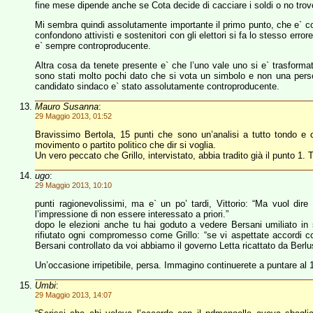
fine mese dipende anche se Cota decide di cacciare i soldi o no trov
Mi sembra quindi assolutamente importante il primo punto, che e` col
confondono attivisti e sostenitori con gli elettori si fa lo stesso errore
e` sempre controproducente.
Altra cosa da tenete presente e` che l’uno vale uno si e` trasformat
sono stati molto pochi dato che si vota un simbolo e non una pers
candidato sindaco e` stato assolutamente controproducente.
Mauro Susanna
:
29 Maggio 2013, 01:52
Bravissimo Bertola, 15 punti che sono un’analisi a tutto tondo e c
movimento o partito politico che dir si voglia.
Un vero peccato che Grillo, intervistato, abbia tradito già il punto 1
ugo
:
29 Maggio 2013, 10:10
punti ragionevolissimi, ma e` un po’ tardi, Vittorio: “Ma vuol di
l’impressione di non essere interessato a priori.”
dopo le elezioni anche tu hai goduto a vedere Bersani umiliato i
rifiutato ogni compromesso come Grillo: “se vi aspettate accordi co
Bersani controllato da voi abbiamo il governo Letta ricattato da Berlu
Un’occasione irripetibile, persa. Immagino continuerete a puntare al
Umbi
:
29 Maggio 2013, 14:07