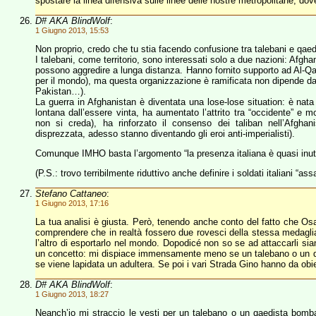
spostare la linea difensiva sulle linee delle nostre metropolitane, do
D# AKA BlindWolf
:
1 Giugno 2013, 15:53
Non proprio, credo che tu stia facendo confusione tra talebani e qaedi
I talebani, come territorio, sono interessati solo a due nazioni: Afgh
possono aggredire a lunga distanza. Hanno fornito supporto ad Al-Qae
per il mondo), ma questa organizzazione è ramificata non dipende dai 
Pakistan…).
La guerra in Afghanistan è diventata una lose-lose situation: è nata 
lontana dall’essere vinta, ha aumentato l’attrito tra “occidente” e 
non si creda), ha rinforzato il consenso dei taliban nell’Afgh
disprezzata, adesso stanno diventando gli eroi anti-imperialisti).
Comunque IMHO basta l’argomento “la presenza italiana è quasi inutil
(P.S.: trovo terribilmente riduttivo anche definire i soldati italiani “assas
Stefano Cattaneo
:
1 Giugno 2013, 17:16
La tua analisi è giusta. Però, tenendo anche conto del fatto che Osa
comprendere che in realtà fossero due rovesci della stessa medaglia,
l’altro di esportarlo nel mondo. Dopodicé non so se ad attaccarli sian
un concetto: mi dispiace immensamente meno se un talebano o un qu
se viene lapidata un adultera. Se poi i vari Strada Gino hanno da obie
D# AKA BlindWolf
:
1 Giugno 2013, 18:27
Neanch’io mi straccio le vesti per un talebano o un qaedista bomba