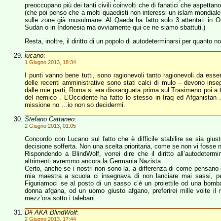
preoccupano più dei tanti civili coinvolti che di fanatici che aspettano
(che poi penso che a molti quaedisti non interessi un islam mondiale
sulle zone già musulmane. Al Qaeda ha fatto solo 3 attentati in O
Sudan o in Indonesia ma ovviamente qui ce ne siamo sbattuti.)
Resta, inoltre, il diritto di un popolo di autodeterminarsi per quanto n
lucano
:
1 Giugno 2013, 18:34
I punti vanno bene tutti, sono ragionevoli tanto ragionevoli da essere 
delle recenti amministrative sono stati calci di mulo – devono inse
dalle mie parti, Roma si era dissanguata prima sul Trasimeno poi a Ca
del nemico . L’Occidente ha fatto lo stesso in Iraq ed Afganistan . 
missione no …io non so decidermi.
Stefano Cattaneo
:
2 Giugno 2013, 01:05
Concordo con Lucano sul fatto che è difficile stabilire se sia giust
decisione sofferta. Non una scelta prioritaria, come se non vi fosse null
Rispondendo a BlindWolf, vorrei dire che il diritto all’autodete
altrimenti avremmo ancora la Germania Nazista.
Certo, anche se i nostri non sono la, a differenza di come pensano ce
mia maestra a scuola ci insegnava di non lanciare mai sassi, p
Figuriamoci se al posto di un sasso c’è un proiettile od una bom
donna afgana, od un uomo giusto afgano, preferirei mille volte il 
mezz’ora sotto i talebani.
D# AKA BlindWolf
:
2 Giugno 2013, 17:44