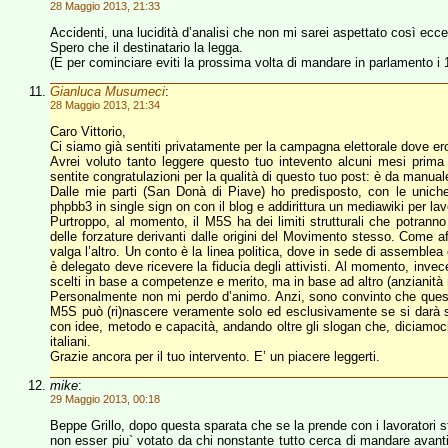
28 Maggio 2013, 21:33
Accidenti, una lucidità d’analisi che non mi sarei aspettato così ecce
Spero che il destinatario la legga.
(E per cominciare eviti la prossima volta di mandare in parlamento i 16
Gianluca Musumeci
:
28 Maggio 2013, 21:34
Caro Vittorio,
Ci siamo già sentiti privatamente per la campagna elettorale dove ero 
Avrei voluto tanto leggere questo tuo intevento alcuni mesi prima
sentite congratulazioni per la qualità di questo tuo post: è da manual
Dalle mie parti (San Donà di Piave) ho predisposto, con le unic
phpbb3 in single sign on con il blog e addirittura un mediawiki per lav
Purtroppo, al momento, il M5S ha dei limiti strutturali che potrann
delle forzature derivanti dalle origini del Movimento stesso. Come a
valga l’altro. Un conto è la linea politica, dove in sede di assemblea 
è delegato deve ricevere la fiducia degli attivisti. Al momento, inv
scelti in base a competenze e merito, ma in base ad altro (anzianità
Personalmente non mi perdo d’animo. Anzi, sono convinto che questo f
M5S può (ri)nascere veramente solo ed esclusivamente se si darà s
con idee, metodo e capacità, andando oltre gli slogan che, diciamoci
italiani.
Grazie ancora per il tuo intervento. E’ un piacere leggerti.
mike
:
29 Maggio 2013, 00:18
Beppe Grillo, dopo questa sparata che se la prende con i lavoratori s
non esser piu` votato da chi nonstante tutto cerca di mandare avanti