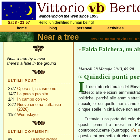
Wandering on the Web since 1995
Sat 8 - 23:57
Hello, unidentified human being!
home
blog
personal
activities
Near a tree
ovvero come rovinarsi una 
Falda Falchera, un al
«
Near a tree by a river
there's a hole in the ground
Martedì 28 Maggio 2013, 09:28
Quindici punti per
I
ULTIMI POST
l risultato elettorale del
Movi
27/7
Opera sì, nazismo no
inatteso: alle elezioni amministr
14/7
La parola proibita
politiche, perché alle amministrat
1/4
In campo con voi
sociali, e su quello noi siamo 
23/2
Nuovo cinema Luftansia
(2026)
cinque stelle in città dove non e
11/2
Wormslayer
Tuttavia, una parte del calo r
questi primi tre mesi in Pa
controproducente (purtroppo
c’è c
ULTIMI COMMENTI
questo mi permetto di elencare q
gs
La parola proibita