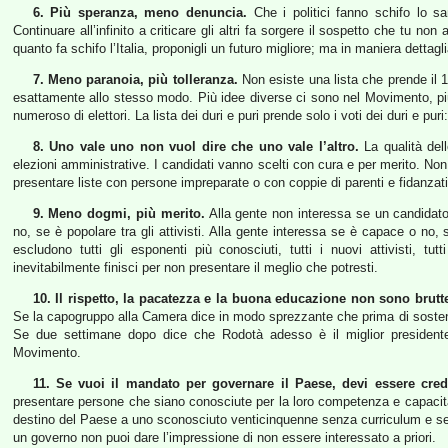
6. Più speranza, meno denuncia.
Che i politici fanno schifo lo s
Continuare all’infinito a criticare gli altri fa sorgere il sospetto che tu no
quanto fa schifo l’Italia, proponigli un futuro migliore; ma in maniera detta
7. Meno paranoia, più tolleranza.
Non esiste una lista che prende il 
esattamente allo stesso modo. Più idee diverse ci sono nel Movimento, pi
numeroso di elettori. La lista dei duri e puri prende solo i voti dei duri e puri
8. Uno vale uno non vuol dire che uno vale l’altro.
La qualità dell
elezioni amministrative. I candidati vanno scelti con cura e per merito. No
presentare liste con persone impreparate o con coppie di parenti e fidanzati
9. Meno dogmi, più merito.
Alla gente non interessa se un candidato
no, se è popolare tra gli attivisti. Alla gente interessa se è capace o no
escludono tutti gli esponenti più conosciuti, tutti i nuovi attivisti, tutt
inevitabilmente finisci per non presentare il meglio che potresti.
10. Il rispetto, la pacatezza e la buona educazione non sono brutt
Se la capogruppo alla Camera dice in modo sprezzante che prima di sostene
Se due settimane dopo dice che Rodotà adesso è il miglior presidente p
Movimento.
11. Se vuoi il mandato per governare il Paese, devi essere cred
presentare persone che siano conosciute per la loro competenza e capacità
destino del Paese a uno sconosciuto venticinquenne senza curriculum e sen
un governo non puoi dare l’impressione di non essere interessato a priori.