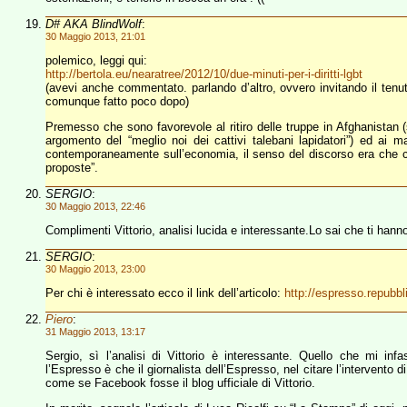
D# AKA BlindWolf
:
30 Maggio 2013, 21:01
polemico, leggi qui:
http://bertola.eu/nearatree/2012/10/due-minuti-per-i-diritti-lgbt
(avevi anche commentato. parlando d’altro, ovvero invitando il tenu
comunque fatto poco dopo)
Premesso che sono favorevole al ritiro delle truppe in Afghanistan 
argomento del “meglio noi dei cattivi talebani lapidatori”) ed ai
contemporaneamente sull’economia, il senso del discorso era che 
proposte”.
SERGIO
:
30 Maggio 2013, 22:46
Complimenti Vittorio, analisi lucida e interessante.Lo sai che ti hann
SERGIO
:
30 Maggio 2013, 23:00
Per chi è interessato ecco il link dell’articolo:
http://espresso.repubbl
Piero
:
31 Maggio 2013, 13:17
Sergio, sì l’analisi di Vittorio è interessante. Quello che mi in
l’Espresso è che il giornalista dell’Espresso, nel citare l’intervento 
come se Facebook fosse il blog ufficiale di Vittorio.