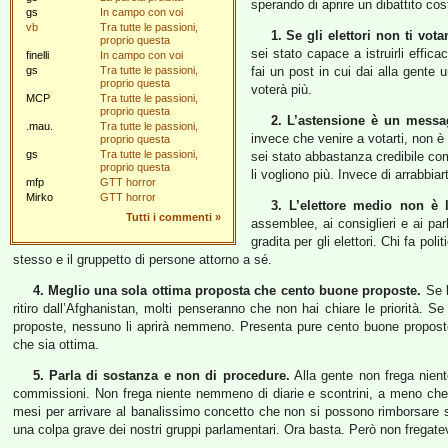
sperando di aprire un dibattito cost
gs
In campo con voi
vb
Tra tutte le passioni,
1. Se gli elettori non ti vot
proprio questa
sei stato capace a istruirli effi
finelli
In campo con voi
gs
Tra tutte le passioni,
fai un post in cui dai alla gente u
proprio questa
voterà più.
MCP
Tra tutte le passioni,
proprio questa
2. L’astensione è un messa
.mau.
Tra tutte le passioni,
invece che venire a votarti, non è 
proprio questa
gs
Tra tutte le passioni,
sei stato abbastanza credibile com
proprio questa
li vogliono più. Invece di arrabbiart
mfp
GTT horror
Mirko
GTT horror
3. L’elettore medio non è l
Tutti i commenti
»
assemblee, ai consiglieri e ai pa
gradita per gli elettori. Chi fa pol
stesso e il gruppetto di persone attorno a sé.
4. Meglio una sola ottima proposta che cento buone proposte.
Se l
ritiro dall’Afghanistan, molti penseranno che non hai chiare le priorità. S
proposte, nessuno li aprirà nemmeno. Presenta pure cento buone propo
che sia ottima.
5. Parla di sostanza e non di procedure.
Alla gente non frega nient
commissioni. Non frega niente nemmeno di diarie e scontrini, a meno che 
mesi per arrivare al banalissimo concetto che non si possono rimborsare s
una colpa grave dei nostri gruppi parlamentari. Ora basta. Però non fregatevi