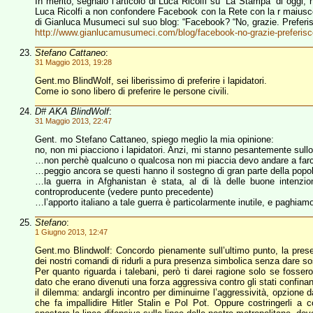
In merito, segnalo l’articolo di Luca Ricolfi su “La Stampa” di oggi
Luca Ricolfi a non confondere Facebook con la Rete con la r maiuscola
di Gianluca Musumeci sul suo blog: “Facebook? “No, grazie. Preferis
http://www.gianlucamusumeci.com/blog/facebook-no-grazie-preferisc
Stefano Cattaneo
:
31 Maggio 2013, 19:28
Gent.mo BlindWolf, sei liberissimo di preferire i lapidatori.
Come io sono libero di preferire le persone civili.
D# AKA BlindWolf
:
31 Maggio 2013, 22:47
Gent. mo Stefano Cattaneo, spiego meglio la mia opinione:
no, non mi piacciono i lapidatori. Anzi, mi stanno pesantemente sul
…non perchè qualcuno o qualcosa non mi piaccia devo andare a farc
…peggio ancora se questi hanno il sostegno di gran parte della popol
…la guerra in Afghanistan è stata, al di là delle buone intenzion
controproducente (vedere punto precedente)
…l’apporto italiano a tale guerra è particolarmente inutile, e paghiam
Stefano
:
1 Giugno 2013, 12:47
Gent.mo Blindwolf: Concordo pienamente sull’ultimo punto, la presen
dei nostri comandi di ridurli a pura presenza simbolica senza dare s
Per quanto riguarda i talebani, però ti darei ragione solo se fosse
dato che erano divenuti una forza aggressiva contro gli stati confinanti
il dilemma: andargli incontro per diminuirne l’aggressività, opzione da
che fa impallidire Hitler Stalin e Pol Pot. Oppure costringerli a