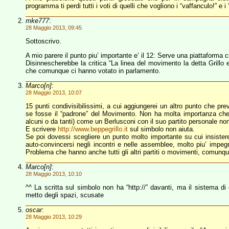
programma ti perdi tutti i voti di quelli che vogliono i “vaffanculo!” e i 
mke777
:
28 Maggio 2013, 09:45
Sottoscrivo.
A mio parere il punto piu’ importante e’ il 12: Serve una piattaforma c
Disinnescherebbe la critica “La linea del movimento la detta Grillo 
che comunque ci hanno votato in parlamento.
Marco[n]
:
28 Maggio 2013, 10:07
15 punti condivisibilissimi, a cui aggiungerei un altro punto che p
se fosse il “padrone” del Movimento. Non ha molta importanza che 
alcuni o da tanti) come un Berlusconi con il suo partito personale non
E scrivere
http://www.beppegrillo.it
sul simbolo non aiuta.
Se poi dovessi scegliere un punto molto importante su cui insistere a 
auto-convincersi negli incontri e nelle assemblee, molto piu’ impegn
Problema che hanno anche tutti gli altri partiti o movimenti, comunqu
Marco[n]
:
28 Maggio 2013, 10:10
^^ La scritta sul simbolo non ha “http://” davanti, ma il sistema d
metto degli spazi, scusate
oscar
:
28 Maggio 2013, 10:29