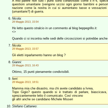
A mio parere non tutti i punti sono condivisibili come il n°4, specie 
questioni umanitarie (vengono uccisi ogni giorno bambini e person
nazione come la nostra in cui si aumentano tasse e vessazioni 
(umanitarie?) di guerra.
Nicola
:
28 Maggio 2013, 15:54
Ho letto questo stralcio in un commento al blog beppegrillo.it:
<>
Quando ci si incontra nelle sedi delle circoscizioni si potrebbe anche
Nicola
:
28 Maggio 2013, 15:57
Gli eletti inparlamento hanno un blog ?
Gianni
:
28 Maggio 2013, 16:43
Ottimo, 15 punti pienamente condivisibili.
ferri
:
28 Maggio 2013, 18:51
Mamma mia che disastro, ma chi avete candidato a Ivrea,
Topo Gigio? questo quando si è trattato di parlare, biascicava,
sprezzantemente letto il comunicato. Così vincono
gli altri anche se candidano Michele Misseri
Stefano Cattaneo
: