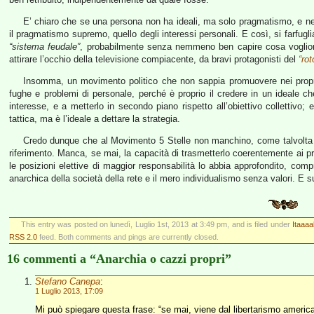
E’ chiaro che se una persona non ha ideali, ma solo pragmatismo, e ne
il pragmatismo supremo, quello degli interessi personali. E così, si farfugl
“sistema feudale”
, probabilmente senza nemmeno ben capire cosa vogliono
attirare l’occhio della televisione compiacente, da bravi protagonisti del
“ro
Insomma, un movimento politico che non sappia promuovere nei propri 
fughe e problemi di personale, perché è proprio il credere in un ideale ch
interesse, e a metterlo in secondo piano rispetto all’obiettivo collettivo;
tattica, ma è l’ideale a dettare la strategia.
Credo dunque che al Movimento 5 Stelle non manchino, come talvolta vi
riferimento. Manca, se mai, la capacità di trasmetterlo coerentemente ai pro
le posizioni elettive di maggior responsabilità lo abbia approfondito, com
anarchica della società della rete e il mero individualismo senza valori. E 
This entry was posted on lunedì, Luglio 1st, 2013 at 3:49 pm, and is filed under
Itaaaa
RSS 2.0
feed. Both comments and pings are currently closed.
16 commenti a “Anarchia o cazzi propri”
Stefano Canepa
:
1 Luglio 2013, 17:09
Mi può spiegare questa frase: “se mai, viene dal libertarismo america