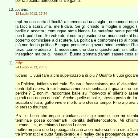
per la società aereoporti di Bergamo.
lucano
:
12 Luglio 2013, 17:34
mpf ho una certa difficoltà a scrivere ad una sigla , comunque risp
la faccia scura ,ma, me li darà. Se gli chiedo la moglie o peggio (D
badile o accetta ; comunque arma bianca .La metafora serve per chia
non ti può dare. Se voterete il nostro presidente se rinuncerete al f
potremo cominciare a discutere. La politica è compromesso al ribbass
ciò non fanno politica.Bisogna pensare ai giovani mica uccidere l’It
terzo ,come adesso . E necessario che due di queste parti si mettano
inseguitori ma tra gli inseguiti. Buona giornata ;fammi sapere cosa sig
mfp
:
24 Luglio 2013, 20:55
lucano … vuoi fare a chi supercazzola di piu’? Quanto ti vuoi giocar
La Politica, infilatela nel culo. Scusa il francesismo, ma e’ dialet
conti della serva ti sei freudianamente dimenticato il quarto che non 
perche’? E non mi raccontare balle sul “non-voto e’ silenzio assen
quindi non degna di nota”. Anche quelle di balle, stesso posto de La P
Scatola chiusa, gatto vivo e morto allo stesso tempo. Fino a prova c
lo stesso risultato.
P.s.: e’ bene che impari a parlare alle sigle perche’ non mi sembr
terminale possa confermarti l’identità dell’interlocutore. Mi c
Lucano… si, mi chiamo Lucano Lucano.
Inoltre mi pare che la propaganda anti-anonimato sia finita circa 1 ann
tra informatici e butta fuori/dentro; e il replay della propaganda pos