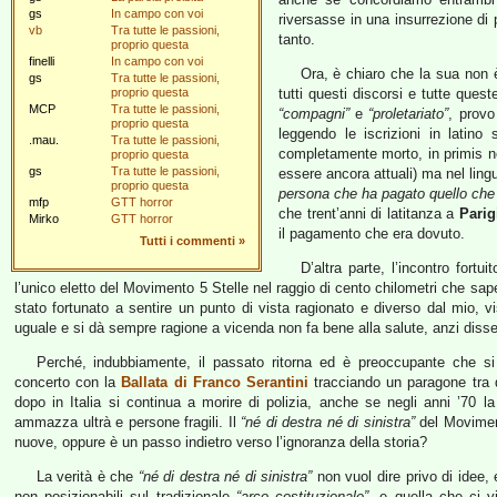
gs
In campo con voi
riversasse in una insurrezione di 
vb
Tra tutte le passioni,
tanto.
proprio questa
finelli
In campo con voi
Ora, è chiaro che la sua non 
gs
Tra tutte le passioni,
proprio questa
tutti questi discorsi e tutte ques
MCP
Tra tutte le passioni,
“compagni”
e
“proletariato”
, provo
proprio questa
leggendo le iscrizioni in latino
.mau.
Tra tutte le passioni,
completamente morto, in primis n
proprio questa
gs
Tra tutte le passioni,
essere ancora attuali) ma nel ling
proprio questa
persona che ha pagato quello che 
mfp
GTT horror
che trent’anni di latitanza a
Parig
Mirko
GTT horror
il pagamento che era dovuto.
Tutti i commenti
»
D’altra parte, l’incontro fortu
l’unico eletto del Movimento 5 Stelle nel raggio di cento chilometri che sa
stato fortunato a sentire un punto di vista ragionato e diverso dal mio, 
uguale e si dà sempre ragione a vicenda non fa bene alla salute, anzi dissec
Perché, indubbiamente, il passato ritorna ed è preoccupante che si 
concerto con la
Ballata di Franco Serantini
tracciando un paragone tra 
dopo in Italia si continua a morire di polizia, anche se negli anni ’70 la
ammazza ultrà e persone fragili. Il
“né di destra né di sinistra”
del Moviment
nuove, oppure è un passo indietro verso l’ignoranza della storia?
La verità è che
“né di destra né di sinistra”
non vuol dire privo di idee,
non posizionabili sul tradizionale
“arco costituzionale”
, e quella che ci v