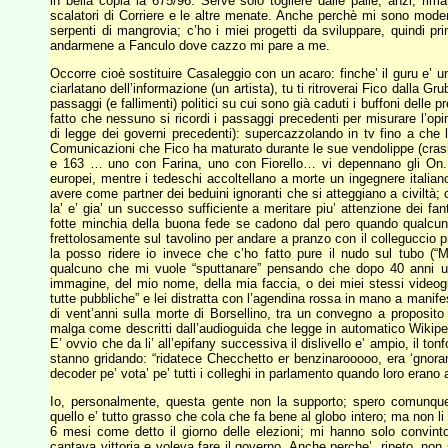
in bella copia la 675/96. Serve solo togliere dalle palle, anzi, rima
scalatori di Corriere e le altre menate. Anche perchè mi sono mode
serpenti di mangrovia; c’ho i miei progetti da sviluppare, quindi pri
andarmene a Fanculo dove cazzo mi pare a me.
Occorre cioè sostituire Casaleggio con un acaro: finche’ il guru e’ 
ciarlatano dell’informazione (un artista), tu ti ritroverai Fico dalla 
passaggi (e fallimenti) politici su cui sono già caduti i buffoni delle 
fatto che nessuno si ricordi i passaggi precedenti per misurare l’opi
di legge dei governi precedenti): supercazzolando in tv fino a che
Comunicazioni che Fico ha maturato durante le sue vendolippe (crasi di
e 163 … uno con Farina, uno con Fiorello… vi depennano gli On. C
europei, mentre i tedeschi accoltellano a morte un ingegnere italiano 
avere come partner dei beduini ignoranti che si atteggiano a civiltà;
la’ e’ gia’ un successo sufficiente a meritare piu’ attenzione dei 
fotte minchia della buona fede se cadono dal pero quando qualcun
frettolosamente sul tavolino per andare a pranzo con il collegucci
la posso ridere io invece che c’ho fatto pure il nudo sul tubo (“
qualcuno che mi vuole “sputtanare” pensando che dopo 40 anni ult
immagine, del mio nome, della mia faccia, o dei miei stessi videogi
tutte pubbliche” e lei distratta con l’agendina rossa in mano a manife
di vent’anni sulla morte di Borsellino, tra un convegno a proposito d
malga come descritti dall’audioguida che legge in automatico Wikiped
E’ ovvio che da li’ all’epifany successiva il dislivello e’ ampio, il to
stanno gridando: “ridatece Checchetto er benzinarooooo, era ‘gnor
decoder pe’ vota’ pe’ tutti i colleghi in parlamento quando loro erano a
Io, personalmente, questa gente non la supporto; spero comunqu
quello e’ tutto grasso che cola che fa bene al globo intero; ma non li
6 mesi come detto il giorno delle elezioni; mi hanno solo convint
cantava vittoria e voleva fare il governo. Anche perche’, ripeto, non