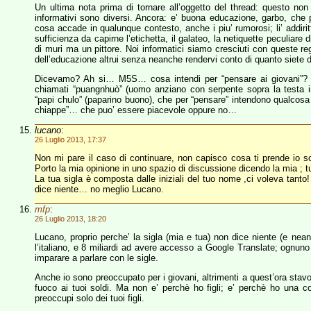
Un ultima nota prima di tornare all’oggetto del thread: questo non
informativi sono diversi. Ancora: e’ buona educazione, garbo, che 
cosa accade in qualunque contesto, anche i piu’ rumorosi; li’ addirit
sufficienza da capirne l’etichetta, il galateo, la netiquette peculiare 
di muri ma un pittore. Noi informatici siamo cresciuti con queste re
dell’educazione altrui senza neanche rendervi conto di quanto siete d
Dicevamo? Ah si… M5S… cosa intendi per “pensare ai giovani”? N
chiamati “puangnhuò” (uomo anziano con serpente sopra la testa i
“papi chulo” (paparino buono), che per “pensare” intendono qualco
chiappe”… che puo’ essere piacevole oppure no…
lucano
:
26 Luglio 2013, 17:37
Non mi pare il caso di continuare, non capisco cosa ti prende io so
Porto la mia opinione in uno spazio di discussione dicendo la mia ; t
La tua sigla è composta dalle iniziali del tuo nome ,ci voleva ta
dice niente… no meglio Lucano.
mfp
:
26 Luglio 2013, 18:20
Lucano, proprio perche’ la sigla (mia e tua) non dice niente (e neanc
l’italiano, e 8 miliardi ad avere accesso a Google Translate; ognuno
imparare a parlare con le sigle.
Anche io sono preoccupato per i giovani, altrimenti a quest’ora sta
fuoco ai tuoi soldi. Ma non e’ perchè ho figli; e’ perchè ho una
preoccupi solo dei tuoi figli.