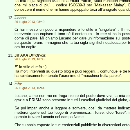
La mia sigla significa Macchina Frulla Parole, Multi Function Printe
che mi piace di piu’… codice ISO639-3 per “Makassar Malay”. E
conoscere il nome che mi hanno appioppato terzi all’anagrafe quando 
lucano
:
26 Luglio 2013, 08:49
Ci hai messo un poco a rispondere e lo stile è “singolare” . Il 
intervento non capisco il tono nè il contenuto . In rete si ha la poss
come gli pare. Mi chiamo Lucano per dare un’informazione sul posto
su questo forum. Immagino che la tua sigla significhi qualcosa per t
ora ho capito.
D# AKA BlindWolf
:
26 Luglio 2013, 16:35
E’ lo stile di mfp :-)
Ha molti interventi su questo blog e puoi leggerli… comunque le tre l
ha spiritosamente ritenute l’acronimo di “macchina frulla parole”.
mfp
:
26 Luglio 2013, 16:44
Lucano, a me non me ne frega niente del posto dove vivi; la mia s
grazie a PRISM sono presente in tutti i casellari giudiziari del globo,
Se poi impari anche a leggere e scrivere, cosi’ da mettere indi
metterci quelle sul tuo luogo di provenienza… forse, dico “forse”, i
garbato trovare Lucania nel campo Nome.
Che tu abbia esposto le tue credenziali pubbliche in discussioni ante