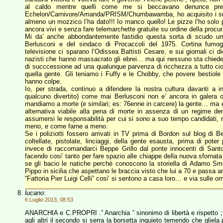
al caldo mentre quelli come me si beccavano denunce pr
Echelon/Carnivore/Amanda/PRISM/Chumbawamba, ho acquisito i superp
almeno un mozzico l’ha dato!!! Io manco quello! Le pizze l’ho solo 
ancora vivi e senza fare telemarchette gratuite su ordine della procura
Mi da’ anche abbondantemente fastidio questa sorta di scudo uma
Berlusconi e del sindaco di Procaccoli del 1975. Cortina fumogena 
televisione ci sparano l’Odissea Battisti Cesare, e sui giornali 
nazisti che hanno massacrato gli ebrei… ma qui nessuno sta chiedend
di succcessione ad una qualunque parvenza di ricchezza a tutto cio’ 
quella gente. Gli teniamo i Fuffy e le Chobby, che povere bestiol
hanno colpe.
Io, per strada, continuo a difendere la nostra cultura davanti a i
qualcuno divertito) come mai Berlusconi non e’ ancora in galera
mandiamo a morte (e similari; es: 76enne in carcere) la gente… ma e’
alternativa viabile alla pena di morte in assenza di un regime de
assumersi le responsabilità per cui si sono a suo tempo candidati, 
meno, e come farne a meno.
Se i poliziotti fossero arrivati in TV prima di Bordon sul blog di 
coltellate, pistolate, linciaggi, della gente esausta, prima di pote
invece di raccomandarci Beppe Grillo dal ponte innocenti di Santoro
facendo cosi’ tanto per fare spazio alle chiappe della nuova sfornata 
se gli bacio le natiche perchè conoscono la storiella di Adamo Smit
Pippo in sicilia che aspettano le braccia visto che lui a 70 e passa a
“Fattoria Pier Luigi Celli” cosi’ si sentono a casa loro… e via sulle
lucano
:
6 Luglio 2013, 08:53
ANARCHIA e C.PROPRI .” Anarchia ” sinonimo di libertà e rispetto ; ” 
agli altri il secondo si serra la borsetta inquieto temendo che gliela