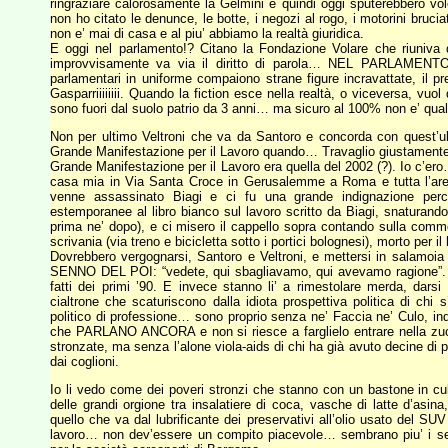
ringraziare calorosamente la Gelmini e quindi oggi sputerebbero volent
non ho citato le denunce, le botte, i negozi al rogo, i motorini bruci
non e’ mai di casa e al piu’ abbiamo la realtà giuridica.
E oggi nel parlamento!? Citano la Fondazione Volare che riuniva d
improvvisamente va via il diritto di parola… NEL PARLAMENTO.
parlamentari in uniforme compaiono strane figure incravattate, il
Gasparriiiiiiii. Quando la fiction esce nella realtà, o viceversa, vu
sono fuori dal suolo patrio da 3 anni… ma sicuro al 100% non e’ qua
Non per ultimo Veltroni che va da Santoro e concorda con quest’ult
Grande Manifestazione per il Lavoro quando… Travaglio giustamente g
Grande Manifestazione per il Lavoro era quella del 2002 (?). Io c’ero… 
casa mia in Via Santa Croce in Gerusalemme a Roma e tutta l’area
venne assassinato Biagi e ci fu una grande indignazione perche
estemporanee al libro bianco sul lavoro scritto da Biagi, snaturandol
prima ne’ dopo), e ci misero il cappello sopra contando sulla com
scrivania (via treno e bicicletta sotto i portici bolognesi), morto per i
Dovrebbero vergognarsi, Santoro e Veltroni, e mettersi in salamoia 
SENNO DEL POI: “vedete, qui sbagliavamo, qui avevamo ragione”. C
fatti dei primi ’90. E invece stanno li’ a rimestolare merda, dar
cialtrone che scaturiscono dalla idiota prospettiva politica di chi s
politico di professione… sono proprio senza ne’ Faccia ne’ Culo, in
che PARLANO ANCORA e non si riesce a farglielo entrare nella zucc
stronzate, ma senza l’alone viola-aids di chi ha già avuto decine di 
dai coglioni.
Io li vedo come dei poveri stronzi che stanno con un bastone in cu
delle grandi orgione tra insalatiere di coca, vasche di latte d’asina
quello che va dal lubrificante dei preservativi all’olio usato del SU
lavoro… non dev’essere un compito piacevole… sembrano piu’ i seneg