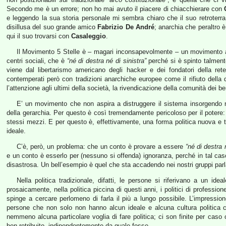
Secondo me è un errore; non ho mai avuto il piacere di chiacchierare con
e leggendo la sua storia personale mi sembra chiaro che il suo retroterra
disillusa del suo grande amico
Fabrizio De André
; anarchia che peraltro è
qui il suo trovarsi con
Casaleggio
.
Il Movimento 5 Stelle è – magari inconsapevolmente – un movimento an
centri sociali, che è
“né di destra né di sinistra”
perché si è spinto talment
viene dal libertarismo americano degli hacker e dei fondatori della ret
contemperati però con tradizioni anarchiche europee come il rifiuto della de
l’attenzione agli ultimi della società, la rivendicazione della comunità dei be
E’ un movimento che non aspira a distruggere il sistema insorgendo 
della gerarchia. Per questo è così tremendamente pericoloso per il potere: 
stessi mezzi. E per questo è, effettivamente, una forma politica nuova e tut
ideale.
C’è, però, un problema: che un conto è provare a essere
“né di destra 
e un conto è esserlo per (nessuno si offenda) ignoranza, perché in tal caso 
disastrosa. Un bell’esempio è quel che sta accadendo nei nostri gruppi par
Nella politica tradizionale, difatti, le persone si riferivano a un i
prosaicamente, nella politica piccina di questi anni, i politici di professio
spinge a cercare perlomeno di farla il più a lungo possibile. L’impressi
persone che non solo non hanno alcun ideale e alcuna cultura politica 
nemmeno alcuna particolare voglia di fare politica; ci son finite per caso
ben retribuito, indipendentemente da quale fosse.