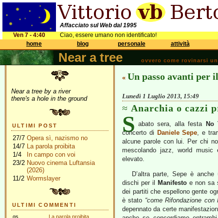
Affacciato sul Web dal 1995
Ven 7 - 4:40
Ciao, essere umano non identificato!
home
blog
personale
attività
Near a tree
ovvero come rovinarsi una 
Un passo avanti per i
«
Near a tree by a river
Lunedì 1 Luglio 2013, 15:49
there's a hole in the ground
Anarchia o cazzi p
S
abato sera, alla festa
No 
ULTIMI POST
concerto di
Daniele Sepe
, e tr
27/7
Opera sì, nazismo no
alcune parole con lui. Per chi n
14/7
La parola proibita
mescolando jazz, world music e
1/4
In campo con voi
elevato.
23/2
Nuovo cinema Luftansia
(2026)
D’altra parte, Sepe è anche u
11/2
Wormslayer
dischi per il
Manifesto
e non sa s
dei partiti che espellono gente o
è stato
“come Rifondazione con 
ULTIMI COMMENTI
depennato da certe manifestazion
gs
La parola proibita
anche se concordiamo entramb