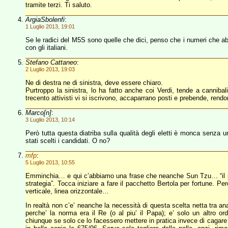
tramite terzi. Ti saluto.
ArgiaSbolenfi
:
1 Luglio 2013, 19:01
Se le radici del M5S sono quelle che dici, penso che i numeri che ab
con gli italiani.
Stefano Cattaneo
:
2 Luglio 2013, 19:03
Ne di destra ne di sinistra, deve essere chiaro.
Purtroppo la sinistra, lo ha fatto anche coi Verdi, tende a cannib
trecento attivisti vi si iscrivono, accaparrano posti e prebende, rend
Marco[n]
:
3 Luglio 2013, 10:14
Però tutta questa diatriba sulla qualità degli eletti è monca senza u
stati scelti i candidati. O no?
mfp
:
5 Luglio 2013, 10:55
Emminchia… e qui c’abbiamo una frase che neanche Sun Tzu… “il pra
strategia”. Tocca iniziare a fare il pacchetto Bertola per fortune. Pe
verticale, linea orizzontale…
In realtà non c’e’ neanche la necessità di questa scelta netta tra a
perche’ la norma era il Re (o al piu’ il Papa); e’ solo un altro ord
chiunque se solo ce lo facessero mettere in pratica invece di cagar