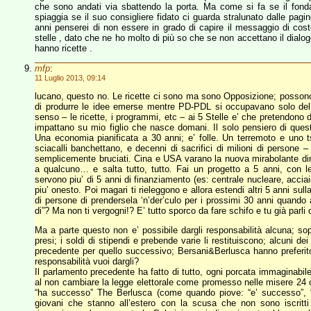
che sono andati via sbattendo la porta. Ma come si fa se il fon
spiaggia se il suo consigliere fidato ci guarda stralunato dalle pag
anni penserei di non essere in grado di capire il messaggio di costo
stelle , dato che ne ho molto di più so che se non accettano il dial
hanno ricette .
mfp
:
11 Luglio 2013, 09:14
lucano, questo no. Le ricette ci sono ma sono Opposizione; possono
di produrre le idee emerse mentre PD-PDL si occupavano solo del p
senso – le ricette, i programmi, etc – ai 5 Stelle e’ che pretendono
impattano su mio figlio che nasce domani. Il solo pensiero di que
Una economia pianificata a 30 anni; e’ folle. Un terremoto e uno ts
sciacalli banchettano, e decenni di sacrifici di milioni di persone 
semplicemente bruciati. Cina e USA varano la nuova mirabolante dime
a qualcuno… e salta tutto, tutto. Fai un progetto a 5 anni, con l
servono piu’ di 5 anni di finanziamento (es: centrale nucleare, acciai
piu’ onesto. Poi magari ti rieleggono e allora estendi altri 5 anni su
di persone di prendersela ‘n’der’culo per i prossimi 30 anni quando anc
di”? Ma non ti vergogni!? E’ tutto sporco da fare schifo e tu già parl
Ma a parte questo non e’ possibile dargli responsabilità alcuna; sopr
presi; i soldi di stipendi e prebende varie li restituiscono; alcuni d
precedente per quello successivo; Bersani&Berlusca hanno preferito i
responsabilità vuoi dargli?
Il parlamento precedente ha fatto di tutto, ogni porcata immaginabil
al non cambiare la legge elettorale come promesso nelle misere 24 or
“ha successo” The Berlusca (come quando piove: “e’ successo”, “e’
giovani che stanno all’estero con la scusa che non sono iscritti