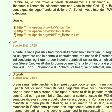
Perché sa, io non trovo la parola “libertarismo” sul dizionario e
liberismo e l’anarchia, sinceramente non vedo in Vint Cerf [1] e B
penso quando leggo “fondatori delle rete”. Se lei invece intende il
categoria.
Grazie.
[1]
http://it.wikipedia.org/wiki/Vinton_Cerf
[2]
http://it.wikipedia.org/wiki/Bob_Kahn
[3]
http://it.wikipedia.org/wiki/Tim_Berners-Lee
vb
:
1 Luglio 2013, 17:25
A parte le varie possibili traduzioni dell’americano “libertarian”, ti s
da un operatore che la controlla centralmente, ma nasce dall’intercon
indipendente; ogni utente può inserire contributi senza dover richie
con Steve Crocker (Kahn lo conosco meno) e la loro filosofia è propr
quella di Eric S. Raymond e di Richard Stallman; se no Internet, ma 
BigFab
:
1 Luglio 2013, 18:54
Brevissimamente perché ho (sempre) troppo poco tempo, ma mi piac
I partiti politici sono diventati delle oligarchie dove pochi decidon
dovuto essere un sistema di sviluppo e crescita delle persone meritev
perché, ad es., già nei libri di Guareschi la sezione locale del P
senatore diceva in paese quello che veniva deciso a Roma in sede 
mandati si ritorna privati cittadini; se è un merito da un lato, è u
mandare in Parlamento persone con esperienza; vero è che, una vol
trasmettere agli altri che devono assumersi le responsabilità, ma