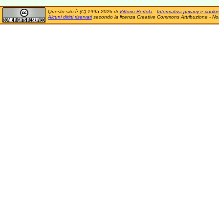
Questo sito è (C) 1995-2026 di
Vittorio Bertola
-
Informativa privacy e cooki
Alcuni diritti riservati
secondo la licenza Creative Commons Attribuzione - No