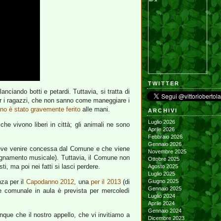
TWITTER
anciando botti e petardi. Tuttavia, si tratta di
er i ragazzi, che non sanno come maneggiare i
no è stato gravemente ferito
alle mani.
ARCHIVI
Luglio 2026
 che vivono liberi in città; gli animali ne sono
Aprile 2026
Febbraio 2026
Gennaio 2026
he deve venire concessa dal Comune e che viene
Novembre 2025
pagnamento musicale). Tuttavia, il Comune non
Ottobre 2025
i, ma poi nei fatti si lasci perdere.
Agosto 2025
Luglio 2025
nza per il
Capodanno 2012
, una
per il 2013
(di
Giugno 2025
Gennaio 2025
ne comunale in aula è prevista per mercoledì
Luglio 2024
Aprile 2024
Gennaio 2024
nque che il nostro appello, che vi invitiamo a
Dicembre 2023