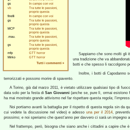
gs
In campo con voi
vb
Tra tutte le passioni,
proprio questa
finelli
In campo con voi
gs
Tra tutte le passioni,
proprio questa
MCP
Tra tutte le passioni,
proprio questa
.mau.
Tra tutte le passioni,
proprio questa
gs
Tra tutte le passioni,
proprio questa
mfp
GTT horror
Sappiamo che sono molti gli it
Mirko
GTT horror
una tradizione che va abbandonata
Tutti i commenti
»
botti e che spesso li raccolgono p
Inoltre, i botti di Capodanno so
terrorizzati e possono morire di spavento.
A Torino, già dal marzo 2011, è vietato utilizzare qualsiasi tipo di fu
data solo per la festa di
San Giovanni
(anche se, pure lì, ormai esistono 
ha mai mostrato grande attivismo nel far rispettare questa regola; l’impressio
Noi portiamo avanti la battaglia per il rispetto di questa regola sin da
cui vedete la discussione nel video) e adesso
una per il 2014
, prevent
prossimo; e noi speriamo che quest’anno per davvero ci sarà un impegno a 
Nel frattempo, però, bisogna che siano anche i cittadini a capire che è