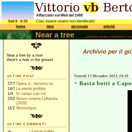
Affacciato sul Web dal 1995
Sab 8 - 6:35
Ciao, essere umano non identificato!
home
blog
personale
attività
Near a tree
ovvero come rovinarsi una 
Archivio per il g
Near a tree by a river
there's a hole in the ground
Venerdì 13 Dicembre 2013, 10:59
ULTIMI POST
Basta botti a Cap
27/7
Opera sì, nazismo no
14/7
La parola proibita
1/4
In campo con voi
23/2
Nuovo cinema Luftansia
(2026)
11/2
Wormslayer
ULTIMI COMMENTI
gs
La parola proibita