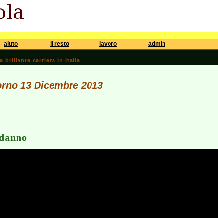
aiuto
il resto
lavoro
admin
brillante carriera in Italia
iorno 13 Dicembre 2013
odanno