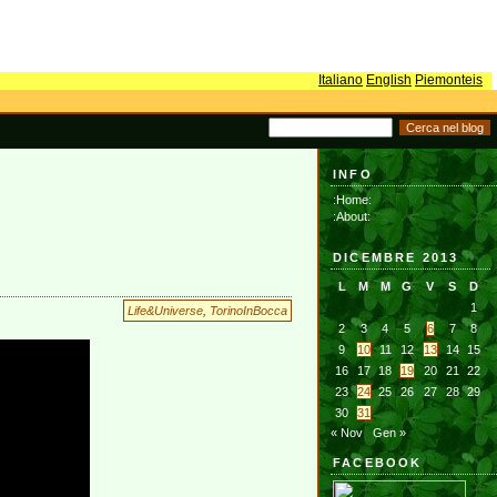
Italiano
English
Piemonteis
INFO
:Home:
:About:
DICEMBRE 2013
L
M
M
G
V
S
D
1
Life&Universe
,
TorinoInBocca
2
3
4
5
6
7
8
9
10
11
12
13
14
15
16
17
18
19
20
21
22
23
24
25
26
27
28
29
30
31
« Nov
Gen »
FACEBOOK