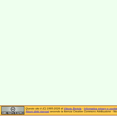
Questo sito è (C) 1995-2026 di
Vittorio Bertola
-
Informativa privacy e cooki
Alcuni diritti riservati
secondo la licenza Creative Commons Attribuzione - No