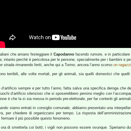
aliani che amano festeggiare il
Capodanno
facendo rumore, e in particolare l
; intanto perché è pericolosa per le persone, specialmente per i bambini e p
er strada rimanendo feriti, anche qui a Torino; ancora l’anno scorso
un ragazzi
no terribili, alle volte mortali, per gli animali, sia quelli domestici che quelli
oco d’artificio sempre e per tutto l’anno, fatta salva una specifica deroga c
fuochi d’artificio silenziosi che si sposerebbero persino meglio con l’accom
ne è che la si sia messa in periodo pre-elettorale, per far contenti gli animalist
 quando siamo entrati in consiglio comunale; abbiamo presentato una interpella
iva, per chiedere di organizzarsi per tempo. La risposta dell’amministrazio
fermare il più possibile questo fenomeno.
 ora di smetterla coi botti; i vigili non possono essere ovunque. Speriamo du