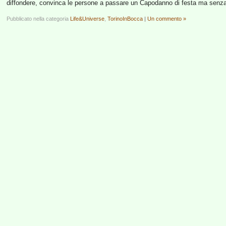
diffondere, convinca le persone a passare un Capodanno di festa ma senza ri
Pubblicato nella categoria
Life&Universe
,
TorinoInBocca
|
Un commento »