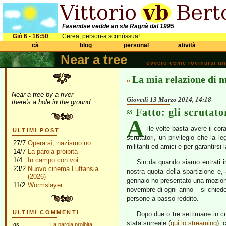
Fasendse vëdde an sla Ragnà dal 1995
Giò 6 - 16:50
Cerea, përson-a sconòssua!
cà
blog
përsonal
atività
Near a tree
ovvero come rovinarsi una 
La mia relazione di 
«
Near a tree by a river
Giovedì 13 Marzo 2014, 14:18
there's a hole in the ground
Fatto: gli scrutato
A
lle volte basta avere il cor
ULTIMI POST
scrutatori, un privilegio che la 
27/7
Opera sì, nazismo no
militanti ed amici e per garantirsi
14/7
La parola proibita
1/4
In campo con voi
Sin da quando siamo entrati
23/2
Nuovo cinema Luftansia
nostra quota della spartizione e
(2026)
gennaio ho presentato una mozione 
11/2
Wormslayer
novembre di ogni anno – si chiede d
persone a basso reddito.
ULTIMI COMMENTI
Dopo due o tre settimane in cu
stata surreale (
qui lo streaming
): 
gs
La parola proibita