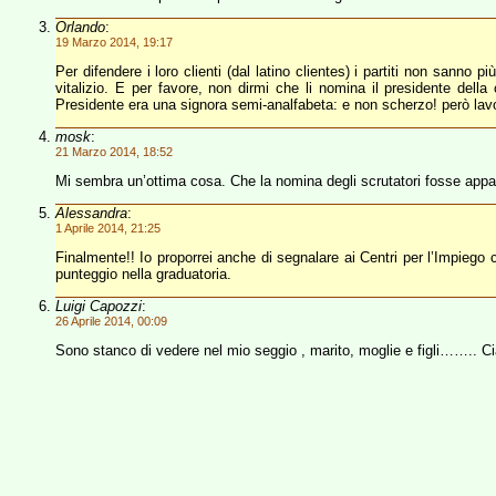
Orlando
:
19 Marzo 2014, 19:17
Per difendere i loro clienti (dal latino clientes) i partiti non sanno
vitalizio. E per favore, non dirmi che li nomina il presidente del
Presidente era una signora semi-analfabeta: e non scherzo! però lavo
mosk
:
21 Marzo 2014, 18:52
Mi sembra un’ottima cosa. Che la nomina degli scrutatori fosse appal
Alessandra
:
1 Aprile 2014, 21:25
Finalmente!! Io proporrei anche di segnalare ai Centri per l’Impiego ch
punteggio nella graduatoria.
Luigi Capozzi
:
26 Aprile 2014, 00:09
Sono stanco di vedere nel mio seggio , marito, moglie e figli…….. Ci