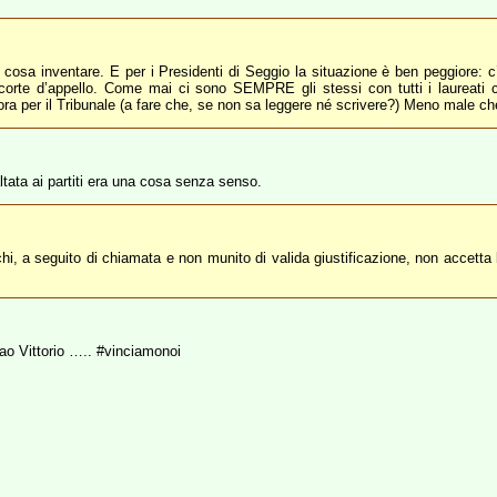
 più cosa inventare. E per i Presidenti di Seggio la situazione è ben peggiore:
la corte d’appello. Come mai ci sono SEMPRE gli stessi con tutti i laureati
ra per il Tribunale (a fare che, se non sa leggere né scrivere?) Meno male ch
tata ai partiti era una cosa senza senso.
i, a seguito di chiamata e non munito di valida giustificazione, non accetta l’i
ao Vittorio ….. #vinciamonoi