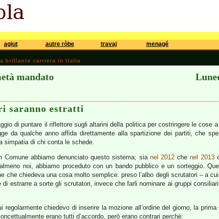
agiut
autre ròbe
travaj
menagé
brillante carriera in Italia
metà mandato
Luned
ri saranno estratti
aggio di puntare il riflettore sugli altarini della politica per costringere le co
legge da qualche anno affida direttamente alla spartizione dei partiti, che 
 la simpatia di chi conta le schede.
 in Comune abbiamo denunciato questo sistema; sia
nel 2012
che
nel 2013
c
, almeno noi, abbiamo proceduto con un bando pubblico e un sorteggio. Ques
che chiedeva una cosa molto semplice: preso l’albo degli scrutatori – a cui, 
i estrarre a sorte gli scrutatori, invece che farli nominare ai gruppi consiliar
i regolarmente chiedevo di inserire la mozione all’ordine del giorno, la prima
concettualmente erano tutti d’accordo, però erano contrari perché: