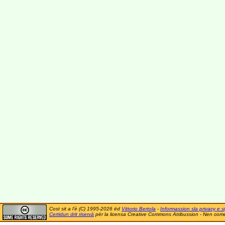
Cost sit a l'è (C) 1995-2026 ëd
Vittorio Bertola
-
Informassion sla privacy e si
Certidun drit riservà
për la licensa Creative Commons Atribussion - Nen comer