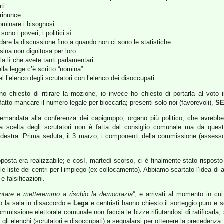
ti
 rinunce
nominare i bisognosi
no i poveri, i politici sì
are la discussione fino a quando non ci sono le statistiche
osina non dignitosa per loro
a lì che avete tanti parlamentari
lla legge c’è scritto “nomina”
el l’elenco degli scrutatori con l’elenco dei disoccupati
no chiesto di ritirare la mozione, io invece ho chiesto di portarla al voto i
fatto mancare il numero legale per bloccarla; presenti solo noi (favorevoli),
S
demandata alla conferenza dei capigruppo, organo più politico, che avrebbe
 la scelta degli scrutatori non è fatta dal consiglio comunale ma da que
rodestra. Prima seduta, il 3 marzo, i componenti della commissione (assesso
posta era realizzabile; e così, martedì scorso, ci è finalmente stato risposto
lle liste dei centri per l’impiego (ex collocamento). Abbiamo scartato l’idea di
 falsificazioni.
ontare e metteremmo a rischio la democrazia”
, e arrivati al momento in cui 
o la sala in disaccordo e
Lega
e centristi hanno chiesto il sorteggio puro e 
mmissione elettorale comunale non faccia le bizze rifiutandosi di ratificarla
gli elenchi (scrutatori e disoccupati) a segnalarsi per ottenere la precedenza.