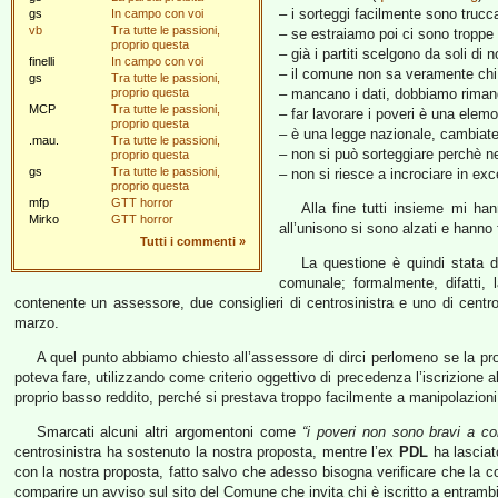
– i sorteggi facilmente sono trucca
gs
In campo con voi
vb
Tra tutte le passioni,
– se estraiamo poi ci sono troppe
proprio questa
– già i partiti scelgono da soli di 
finelli
In campo con voi
– il comune non sa veramente chi so
gs
Tra tutte le passioni,
proprio questa
– mancano i dati, dobbiamo rimand
MCP
Tra tutte le passioni,
– far lavorare i poveri è una elem
proprio questa
– è una legge nazionale, cambiatel
.mau.
Tra tutte le passioni,
– non si può sorteggiare perchè ne
proprio questa
gs
Tra tutte le passioni,
– non si riesce a incrociare in exc
proprio questa
mfp
GTT horror
Alla fine tutti insieme mi han
Mirko
GTT horror
all’unisono si sono alzati e hanno 
Tutti i commenti
»
La questione è quindi stata 
comunale; formalmente, difatti,
contenente un assessore, due consiglieri di centrosinistra e uno di cent
marzo.
A quel punto abbiamo chiesto all’assessore di dirci perlomeno se la pro
poteva fare, utilizzando come criterio oggettivo di precedenza l’iscrizione a
proprio basso reddito, perché si prestava troppo facilmente a manipolazioni e
Smarcati alcuni altri argomentoni come
“i poveri non sono bravi a c
centrosinistra ha sostenuto la nostra proposta, mentre l’ex
PDL
ha lasciat
con la nostra proposta, fatto salvo che adesso bisogna verificare che la co
comparire un avviso sul sito del Comune che invita chi è iscritto a entrambi 