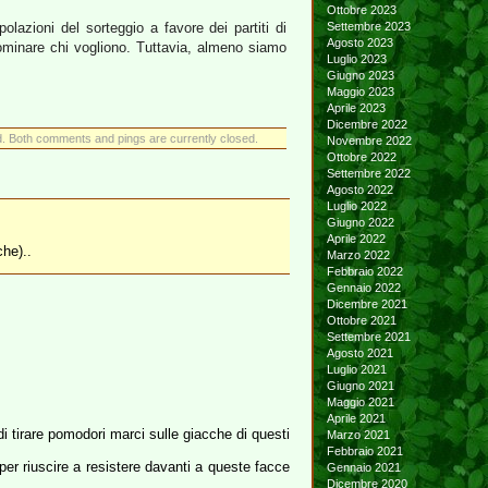
Ottobre 2023
lazioni del sorteggio a favore dei partiti di
Settembre 2023
Agosto 2023
 nominare chi vogliono. Tuttavia, almeno siamo
Luglio 2023
Giugno 2023
Maggio 2023
Aprile 2023
Dicembre 2022
. Both comments and pings are currently closed.
Novembre 2022
Ottobre 2022
Settembre 2022
Agosto 2022
Luglio 2022
Giugno 2022
Aprile 2022
he)..
Marzo 2022
Febbraio 2022
Gennaio 2022
Dicembre 2021
Ottobre 2021
Settembre 2021
Agosto 2021
Luglio 2021
Giugno 2021
Maggio 2021
Aprile 2021
 tirare pomodori marci sulle giacche di questi
Marzo 2021
Febbraio 2021
 per riuscire a resistere davanti a queste facce
Gennaio 2021
Dicembre 2020