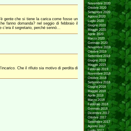
Novembre 2020
Ottobre 2020
Settembre 2020
Agosto 2020
 c’è gente che si tiene la carica come fosse un
Luglio 2020
 che fanno domanda? nel seggio di febbraio il
Giugno 2020
e c’era il segretario, perché sennò…
Maggio 2020
Aprile 2020
Marzo 2020
Gennaio 2020
Novembre 2019
Ottobre 2019
Settembre 2019
Giugno 2019
Maggio 2019
ncarico. Che il rifiuto sia motivo di perdita di
Febbraio 2019
Novembre 2018
Ottobre 2018
Settembre 2018
Giugno 2018
Maggio 2018
Aprile 2018
Marzo 2018
Febbraio 2018
Gennaio 2018
Dicembre 2017
Ottobre 2017
Settembre 2017
Agosto 2017
Luglio 2017