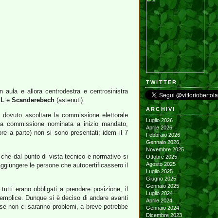
TWITTER
n aula e allora centrodestra e centrosinistra
EL
e
Scanderebech
(astenuti).
ARCHIVI
 dovuto ascoltare la commissione elettorale
Luglio 2026
sta commissione nominata a inizio mandato,
Aprile 2026
re a parte) non si sono presentati; idem il 7
Febbraio 2026
Gennaio 2026
Novembre 2025
 che dal punto di vista tecnico e normativo si
Ottobre 2025
Agosto 2025
 aggiungere le persone che autocertificassero il
Luglio 2025
Giugno 2025
Gennaio 2025
tutti erano obbligati a prendere posizione, il
Luglio 2024
semplice. Dunque si è deciso di andare avanti
Aprile 2024
; se non ci saranno problemi, a breve potrebbe
Gennaio 2024
Dicembre 2023