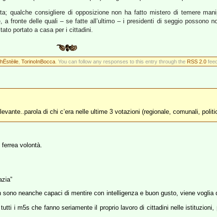
sta; qualche consigliere di opposizione non ha fatto mistero di temere manipo
e, a fronte delle quali – se fatte all’ultimo – i presidenti di seggio possono
ultato portato a casa per i cittadini.
hËstèile
,
TorinoInBocca
. You can follow any responses to this entry through the
RSS 2.0
feed
..parola di chi c’era nelle ultime 3 votazioni (regionale, comunali, politic
 ferrea volontà.
azia”
ono neanche capaci di mentire con intelligenza e buon gusto, viene voglia di
tti i m5s che fanno seriamente il proprio lavoro di cittadini nelle istituzioni,