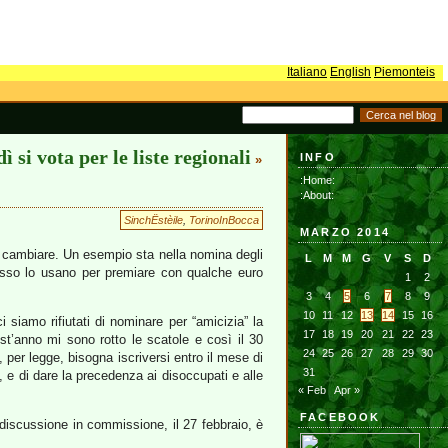
Italiano
English
Piemonteis
ì si vota per le liste regionali
INFO
»
:Home:
:About:
SinchËstèile
,
TorinoInBocca
MARZO 2014
se a cambiare. Un esempio sta nella nomina degli
L
M
M
G
V
S
D
spesso lo usano per premiare con qualche euro
1
2
3
4
5
6
7
8
9
10
11
12
13
14
15
16
i siamo rifiutati di nominare per “amicizia” la
17
18
19
20
21
22
23
t’anno mi sono rotto le scatole e così il 30
24
25
26
27
28
29
30
per legge, bisogna iscriversi entro il mese di
31
i, e di dare la precedenza ai disoccupati e alle
« Feb
Apr »
FACEBOOK
 discussione in commissione, il 27 febbraio, è