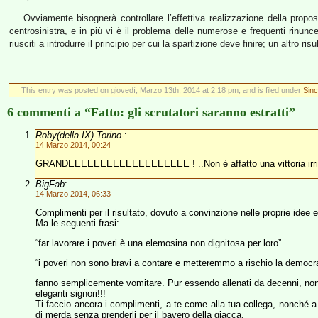
Ovviamente bisognerà controllare l’effettiva realizzazione della propo
centrosinistra, e in più vi è il problema delle numerose e frequenti rinunc
riusciti a introdurre il principio per cui la spartizione deve finire; un altro ris
This entry was posted on giovedì, Marzo 13th, 2014 at 2:18 pm, and is filed under
Sinc
6 commenti a “Fatto: gli scrutatori saranno estratti”
Roby(della IX)-Torino-
:
14 Marzo 2014, 00:24
GRANDEEEEEEEEEEEEEEEEEEE ! ..Non è affatto una vittoria irrilevante
BigFab
:
14 Marzo 2014, 06:33
Complimenti per il risultato, dovuto a convinzione nelle proprie idee e
Ma le seguenti frasi:
“far lavorare i poveri è una elemosina non dignitosa per loro”
“i poveri non sono bravi a contare e metteremmo a rischio la democr
fanno semplicemente vomitare. Pur essendo allenati da decenni, non s
eleganti signori!!!
Ti faccio ancora i complimenti, a te come alla tua collega, nonché a tu
di merda senza prenderli per il bavero della giacca.