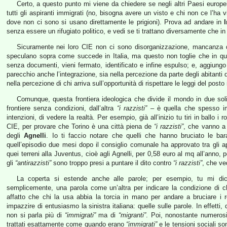
Certo, a questo punto mi viene da chiedere se negli altri Paesi europei, 
tutti gli aspiranti immigrati (no, bisogna avere un visto e chi non ce l’ha
dove non ci sono si usano direttamente le prigioni). Prova ad andare in
senza essere un rifugiato politico, e vedi se ti trattano diversamente che in I
Sicuramente nei loro CIE non ci sono disorganizzazione, mancanza di f
speculano sopra come succede in Italia, ma questo non toglie che in qua
senza documenti, vieni fermato, identificato e infine espulso; e, aggiungo 
parecchio anche l’integrazione, sia nella percezione da parte degli abitanti 
nella percezione di chi arriva sull’opportunità di rispettare le leggi del posto 
Comunque, questa frontiera ideologica che divide il mondo in due soli
frontiere senza condizioni, dall’altra
“i razzisti”
– è quella che spesso imp
intenzioni, di vedere la realtà. Per esempio, già all’inizio tu tiri in ballo i 
CIE, per provare che Torino è una città piena de
“i razzisti”
, che vanno a b
degli
Agnelli
. Io ti faccio notare che quelli che hanno bruciato le ba
quell’episodio due mesi dopo il consiglio comunale ha approvato tra gli a
quei terreni alla Juventus, cioè agli Agnelli, per 0,58 euro al mq all’anno
gli
“antirazzisti”
sono troppo presi a puntare il dito contro
“i razzisti”
, che v
La coperta si estende anche alle parole; per esempio, tu mi di
semplicemente, una parola come un’altra per indicare la condizione di c
affatto che chi la usa abbia la torcia in mano per andare a bruciare 
impazzire di entusiasmo la sinistra italiana: quelle sulle parole. In effetti
non si parla più di
“immigrati”
ma di
“migranti”
. Poi, nonostante numerosi
trattati esattamente come quando erano
“immigrati”
e le tensioni sociali s