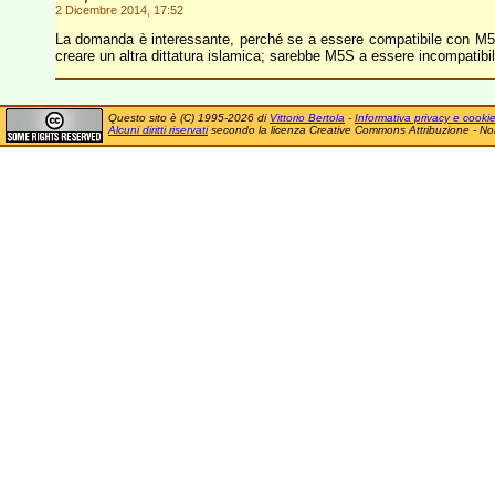
2 Dicembre 2014, 17:52
La domanda è interessante, perché se a essere compatibile con M5S
creare un altra dittatura islamica; sarebbe M5S a essere incompatibile
Questo sito è (C) 1995-2026 di
Vittorio Bertola
-
Informativa privacy e cooki
Alcuni diritti riservati
secondo la licenza Creative Commons Attribuzione - No