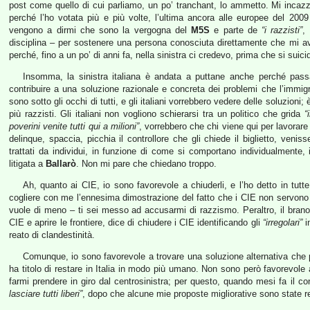
post come quello di cui parliamo, un po’ tranchant, lo ammetto. Mi incazz
perché l’ho votata più e più volte, l’ultima ancora alle europee del 2009
vengono a dirmi che sono la vergogna del
M5S
e parte de
“i razzisti”
,
disciplina – per sostenere una persona conosciuta direttamente che mi 
perché, fino a un po’ di anni fa, nella sinistra ci credevo, prima che si suic
Insomma, la sinistra italiana è andata a puttane anche perché passava
contribuire a una soluzione razionale e concreta dei problemi che l’immi
sono sotto gli occhi di tutti, e gli italiani vorrebbero vedere delle soluzion
più razzisti. Gli italiani non vogliono schierarsi tra un politico che grida
“
poverini venite tutti qui a milioni”
, vorrebbero che chi viene qui per lavorare
delinque, spaccia, picchia il controllore che gli chiede il biglietto, ven
trattati da individui, in funzione di come si comportano individualmente
litigata a
Ballarò
. Non mi pare che chiedano troppo.
Ah, quanto ai CIE, io sono favorevole a chiuderli, e l’ho detto in tut
cogliere con me l’ennesima dimostrazione del fatto che i CIE non servono 
vuole di meno – ti sei messo ad accusarmi di razzismo. Peraltro, il brano d
CIE e aprire le frontiere, dice di chiudere i CIE identificando gli
“irregolari”
i
reato di clandestinità.
Comunque, io sono favorevole a trovare una soluzione alternativa che pe
ha titolo di restare in Italia in modo più umano. Non sono però favorevole
farmi prendere in giro dal centrosinistra; per questo, quando mesi fa il 
lasciare tutti liberi”
, dopo che alcune mie proposte migliorative sono state r