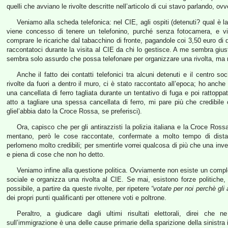
quelli che avviano le rivolte descritte nell’articolo di cui stavo parlando, ov
Veniamo alla scheda telefonica: nel CIE, agli ospiti (detenuti? qual è
viene concesso di tenere un telefonino, purché senza fotocamera, e v
comprare le ricariche dal tabacchino di fronte, pagandole coi 3,50 euro di 
raccontatoci durante la visita al CIE da chi lo gestisce. A me sembra gius
sembra solo assurdo che possa telefonare per organizzare una rivolta, ma
Anche il fatto dei contatti telefonici tra alcuni detenuti e il centro s
rivolte da fuori a dentro il muro, ci è stato raccontato all’epoca; ho anche
una cancellata di ferro tagliata durante un tentativo di fuga e poi rattopp
atto a tagliare una spessa cancellata di ferro, mi pare più che credibile c
gliel’abbia dato la Croce Rossa, se preferisci).
Ora, capisco che per gli antirazzisti la polizia italiana e la Croce Ros
mentano, però le cose raccontate, confermate a molto tempo di dista
perlomeno molto credibili; per smentirle vorrei qualcosa di più che una inve
e piena di cose che non ho detto.
Veniamo infine alla questione politica. Ovviamente non esiste un complott
sociale e organizza una rivolta al CIE. Se mai, esistono forze politiche
possibile, a partire da queste rivolte, per ripetere
“votate per noi perchè gli a
dei propri punti qualificanti per ottenere voti e poltrone.
Peraltro, a giudicare dagli ultimi risultati elettorali, direi c
sull’immigrazione è una delle cause primarie della sparizione della sinistr