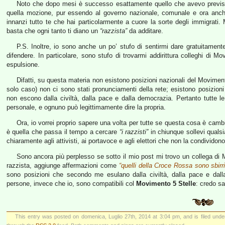
Noto che dopo mesi è successo esattamente quello che avevo previsto 
quella mozione, pur essendo al governo nazionale, comunale e ora anche
innanzi tutto te che hai particolarmente a cuore la sorte degli immigrati. 
basta che ogni tanto ti diano un
“razzista”
da additare.
P.S. Inoltre, io sono anche un po’ stufo di sentirmi dare gratuitament
difendere. In particolare, sono stufo di trovarmi addirittura colleghi di
espulsione.
Difatti, su questa materia non esistono posizioni nazionali del Movime
solo caso) non ci sono stati pronunciamenti della rete; esistono posizioni 
non escono dalla civiltà, dalla pace e dalla democrazia. Pertanto tutte l
personale, e ognuno può legittimamente dire la propria.
Ora, io vorrei proprio sapere una volta per tutte se questa cosa è ca
è quella che passa il tempo a cercare
“i razzisti”
in chiunque sollevi quals
chiaramente agli attivisti, ai portavoce e agli elettori che non la condividono
Sono ancora più perplesso se sotto il mio post mi trovo un collega di 
razzista, aggiunge affermazioni come
“quelli della Croce Rossa sono sbirri
sono posizioni che secondo me esulano dalla civiltà, dalla pace e dall
persone, invece che io, sono compatibili col
Movimento 5 Stelle
: credo sa
This entry was posted on domenica, Luglio 27th, 2014 at 3:04 pm, and is filed und