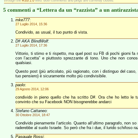
through the
RSS 2.0
feed. Both comments and pings are currently closed.
5 commenti a “Lettera da un “razzista” a un antirazzist
mke777
:
27 Luglio 2014, 15:36
Condivido, as usual, il tuo punto di vista.
D# AKA BlindWolf
:
27 Luglio 2014, 17:36
Vittorio, ti stimo e ti rispetto, ma quel post su FB di pochi giorni fa
con l’accetta” e piuttosto sprezzante di tono. Uno che non conos
qualsiasi.
Questo post (più articolato, più ragionato, con i distinguo del cas
tuo pensiero) è sicuramente molto più condivisibile.
paolo
:
29 Agosto 2014, 12:06
condivido in pieno quello che ha scritto D#. Ora che ho letto le
convinto che su Facebook NON bisognerebbe andarci
Stefano Cattaneo
:
30 Ottobre 2014, 18:47
Condivido pienamente l’articolo. Quanto all’ultimo paragrafo, non so 
raderebbe al suolo Israele. So però che fra i due, il lurido schifoso ra
Pasquale Rossi
: