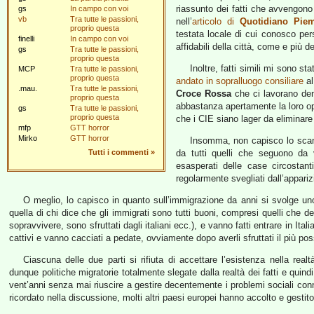
riassunto dei fatti che avvengon
gs
In campo con voi
vb
Tra tutte le passioni,
nell’
articolo di
Quotidiano Pie
proprio questa
testata locale di cui conosco per
finelli
In campo con voi
affidabili della città, come e più de
gs
Tra tutte le passioni,
proprio questa
Inoltre, fatti simili mi sono 
MCP
Tra tutte le passioni,
proprio questa
andato in sopralluogo consiliare
al
.mau.
Tra tutte le passioni,
Croce Rossa
che ci lavorano dent
proprio questa
abbastanza apertamente la loro ope
gs
Tra tutte le passioni,
proprio questa
che i CIE siano lager da eliminare 
mfp
GTT horror
Mirko
GTT horror
Insomma, non capisco lo scand
Tutti i commenti
»
da tutti quelli che seguono da v
esasperati delle case circostan
regolarmente svegliati dall’appariz
O meglio, lo capisco in quanto sull’immigrazione da anni si svolge uno 
quella di chi dice che gli immigrati sono tutti buoni, compresi quelli che 
sopravvivere, sono sfruttati dagli italiani ecc.), e vanno fatti entrare in Itali
cattivi e vanno cacciati a pedate, ovviamente dopo averli sfruttati il più po
Ciascuna delle due parti si rifiuta di accettare l’esistenza nella rea
dunque politiche migratorie totalmente slegate dalla realtà dei fatti e quind
vent’anni senza mai riuscire a gestire decentemente i problemi sociali co
ricordato nella discussione, molti altri paesi europei hanno accolto e gestit