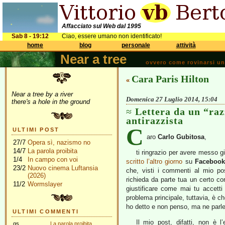
Affacciato sul Web dal 1995
Sab 8 - 19:12
Ciao, essere umano non identificato!
home
blog
personale
attività
Near a tree
ovvero come rovinarsi una 
Cara Paris Hilton
«
Near a tree by a river
Domenica 27 Luglio 2014, 15:04
there's a hole in the ground
Lettera da un “raz
antirazzista
C
ULTIMI POST
aro
Carlo Gubitosa
,
27/7
Opera sì, nazismo no
14/7
La parola proibita
ti ringrazio per avere messo g
1/4
In campo con voi
scritto l’altro giorno
su
Facebook
23/2
Nuovo cinema Luftansia
che, visti i commenti al mio p
(2026)
richieda da parte tua un certo co
11/2
Wormslayer
giustificare come mai tu accetti
problema principale, tuttavia, è c
ho detto e non penso, ma ne parle
ULTIMI COMMENTI
Il mio post, difatti, non è l
gs
La parola proibita