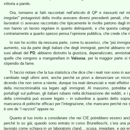
vittoria a parole.
Ora, torniamo ai fatti raccontati nell’articolo di QP e riassunti nel
irregolari”
protagonisti della rivolta avevano diversi precedenti penali, che
lavoratori ci avevano raccontato che tipicamente le rivolte partono dagli 
non hanno un lavoro regolare in quanto delinquenti, e che questa categori
contrariamente a quanto spesso pensa l’opinione pubblica, che crede che n
Io non ho scritto da nessuna parte, come tu asserisci, che
“più immigra
aumento, sia da parte degli italiani che degli immigrati, perché abbiamo ri
suoi alleati del
PD
, abbiamo distrutto la giustizia, depenalizzato, amnisti
quelle che vengono a manganellare in
Valsusa
; per la maggior parte si t
stipendio da fame.
Ti faccio notare che la tua statistica che dice che i reati non sono in 
cambiate negli ultimi anni, anche perché se provi a denunciare un micr
dicendo che non serve a niente, dunque tra reati denunciati e reati effettiv
della microcriminalità sia legato agli immigrati. Al massimo, potrebbe es
portafogli sul pullman, gli italiani rubano nella dichiarazione dei redditi, e
della criminalità può essere legato – in subordine a quanto detto sopra,
mancanza di politiche efficaci per l’integrazione, che mancano perché noi 
è uno de
“i razzisti”
oppure no.
Quanto al tuo invito a considerare che nei CIE potrebbero esserci an
perché lo so già; quando sono entrato in corso Brunelleschi, c’era una p
lavorato come schiava in un laboratorio cland… scusa, irregolare, e poi e