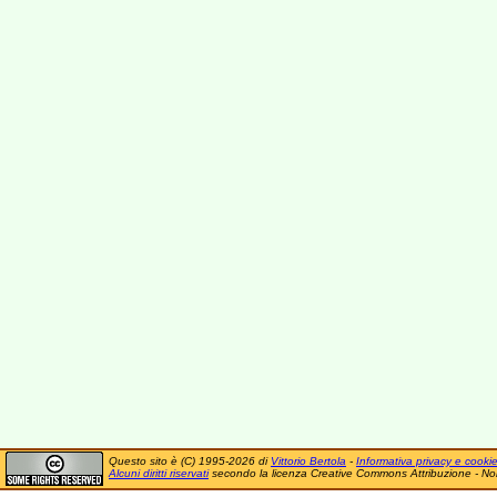
Questo sito è (C) 1995-2026 di
Vittorio Bertola
-
Informativa privacy e cooki
Alcuni diritti riservati
secondo la licenza Creative Commons Attribuzione - No