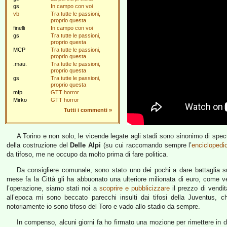
gs
In campo con voi
vb
Tra tutte le passioni,
proprio questa
finelli
In campo con voi
gs
Tra tutte le passioni,
proprio questa
MCP
Tra tutte le passioni,
proprio questa
.mau.
Tra tutte le passioni,
proprio questa
gs
Tra tutte le passioni,
proprio questa
mfp
GTT horror
Mirko
GTT horror
Tutti i commenti
»
A Torino e non solo, le vicende legate agli stadi sono sinonimo di specu
della costruzione del
Delle Alpi
(su cui raccomando sempre l’
enciclopedi
da tifoso, me ne occupo da molto prima di fare politica.
Da consigliere comunale, sono stato uno dei pochi a dare battaglia su
mese fa la Città gli ha abbuonato una ulteriore milionata di euro, come
l’operazione, siamo stati noi a
scoprire e pubblicizzare
il prezzo di vendit
all’epoca mi sono beccato parecchi insulti dai tifosi della Juventus, 
notoriamente io sono tifoso del Toro e vado allo stadio da sempre.
In compenso, alcuni giorni fa ho firmato una mozione per rimettere in di