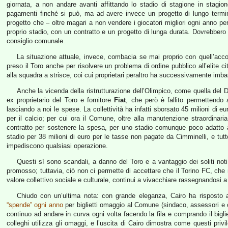
giornata, a non andare avanti affittando lo stadio di stagione in stagio
pagamenti finché si può, ma ad avere invece un progetto di lungo termine 
progetto che – oltre magari a non vendere i giocatori migliori ogni anno pe
proprio stadio, con un contratto e un progetto di lunga durata. Dovrebbero es
consiglio comunale.
La situazione attuale, invece, combacia se mai proprio con quell’accor
preso il Toro anche per risolvere un problema di ordine pubblico all’elite 
alla squadra a strisce, coi cui proprietari peraltro ha successivamente imbast
Anche la vicenda della ristrutturazione dell’Olimpico, come quella del D
ex proprietario del Toro e fornitore
Fiat
, che però è fallito permettendo 
lasciando a noi le spese. La collettività ha infatti sborsato 45 milioni di eu
per il calcio; per cui ora il Comune, oltre alla manutenzione straordina
contratto per sostenere la spesa, per uno stadio comunque poco adatto all
stadio per 38 milioni di euro per le tasse non pagate da Cimminelli, e tut
impediscono qualsiasi operazione.
Questi sì sono scandali, a danno del Toro e a vantaggio dei soliti noti
promosso; tuttavia, ciò non ci permette di accettare che il Torino FC, ch
valore collettivo sociale e culturale, continui a vivacchiare rassegnandosi 
Chiudo con un’ultima nota: con grande eleganza, Cairo ha risposto al
“spende” ogni anno
per biglietti omaggio al Comune (sindaco, assessori e co
continuo ad andare in curva ogni volta facendo la fila e comprando il bigli
colleghi utilizza gli omaggi, e l’uscita di Cairo dimostra come questi privi