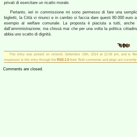
privati di esercitare un ricatto morale.
Pertanto, ieri in commissione mi sono permesso di fare una sempli
biglietti, la Città vi rinunci e in cambio si faccia dare questi 80.000 euro 
esempio al welfare comunale. La proposta è piaciuta a tutti, anche
dall’amministrazione; ma chissà mai che per una volta la politica cittadi
abbia uno scatto di dignità.
This entry was posted on venerdì, Settembre 19th, 2014 at 12:09 pm, and is fil
responses to this entry through the
RSS 2.0
feed. Both comments and pings are currently
Comments are closed.