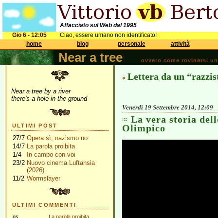
Affacciato sul Web dal 1995
Gio 6 - 12:05
Ciao, essere umano non identificato!
home
blog
personale
attività
Near a tree
ovvero come rovinarsi una 
Lettera da un “razzis
«
Near a tree by a river
there's a hole in the ground
Venerdì 19 Settembre 2014, 12:09
La vera storia dell
ULTIMI POST
Olimpico
27/7
Opera sì, nazismo no
14/7
La parola proibita
1/4
In campo con voi
23/2
Nuovo cinema Luftansia
(2026)
11/2
Wormslayer
ULTIMI COMMENTI
gs
La parola proibita