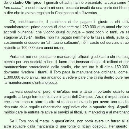
dello
stadio Olimpico
. I giornali cittadini hanno presentato la cosa come
fare cassa”
, e così stavolta mi sono beccato insulti da una parte dei tifosi 
a dire che io avevo regalato la Continassa alla Juventus…
C’è, indubbiamente, il problema di far pagare il giusto a chi ut
amministratore; prima ancora di discutere se i 250.000 euro annui che paga
accordi pluriennali che vigono quasi ovunque – sono pochi o tanti, va se
stagione 2013-14. Inoltre, non ha pagato nemmeno la tassa rifiuti, sulla 
sostenendo di essere un “affittuario saltuario”, né il costo del servizio stra
rispetto ai 100.000 euro annui iniziali.
Pertanto, noi non possiamo mandare gli ufficiali giudiziari a chi non pa
occhio per una società a fine di lucro che incassa decine di milioni di eu
manutenzione straordinaria dello stadio, che per ora è di circa 150.00
dovranno rivedere i tiranti. Il Toro paga la manutenzione ordinaria, come
1.300.000 euro annui, ma andando a vedere pare che ci sia dentro pure mezzo
la manutenzione c’entrano poco.
La vera questione, però, è un’altra: non è tanto importante quanto s
progetto a lungo termine relativo all’area dell’Olimpico. Anzi, è importante s
che ambiscono a stare in alto si stanno muovendo per avere uno stadio d
depurato dalle regalie urbanistiche aggiuntive che la squadra degli
Agnell
moltiplicare le entrate relative ai servizi ai tifosi, al marketing e al merchan
Se il Toro non si mette in quest’ottica, non potrà avere un futuro all
altre squadre dalla mancanza di una fonte di ricavi cospicui. Per questo