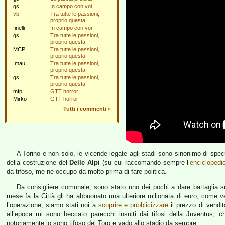
gs
In campo con voi
vb
Tra tutte le passioni,
proprio questa
finelli
In campo con voi
gs
Tra tutte le passioni,
proprio questa
MCP
Tra tutte le passioni,
proprio questa
.mau.
Tra tutte le passioni,
proprio questa
gs
Tra tutte le passioni,
proprio questa
mfp
GTT horror
Mirko
GTT horror
Tutti i commenti
»
A Torino e non solo, le vicende legate agli stadi sono sinonimo di specu
della costruzione del
Delle Alpi
(su cui raccomando sempre l’
enciclopedi
da tifoso, me ne occupo da molto prima di fare politica.
Da consigliere comunale, sono stato uno dei pochi a dare battaglia su
mese fa la Città gli ha abbuonato una ulteriore milionata di euro, come
l’operazione, siamo stati noi a
scoprire e pubblicizzare
il prezzo di vendit
all’epoca mi sono beccato parecchi insulti dai tifosi della Juventus, 
notoriamente io sono tifoso del Toro e vado allo stadio da sempre.