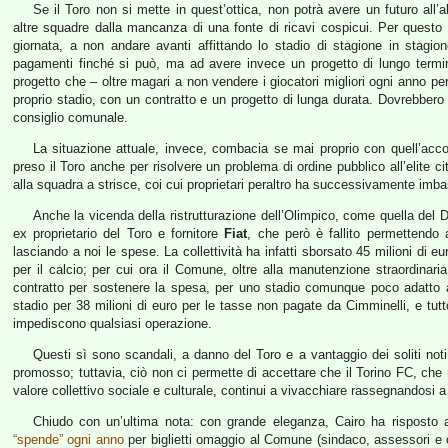
Se il Toro non si mette in quest’ottica, non potrà avere un futuro all
altre squadre dalla mancanza di una fonte di ricavi cospicui. Per questo
giornata, a non andare avanti affittando lo stadio di stagione in stagio
pagamenti finché si può, ma ad avere invece un progetto di lungo termine 
progetto che – oltre magari a non vendere i giocatori migliori ogni anno pe
proprio stadio, con un contratto e un progetto di lunga durata. Dovrebbero es
consiglio comunale.
La situazione attuale, invece, combacia se mai proprio con quell’accor
preso il Toro anche per risolvere un problema di ordine pubblico all’elite 
alla squadra a strisce, coi cui proprietari peraltro ha successivamente imbast
Anche la vicenda della ristrutturazione dell’Olimpico, come quella del D
ex proprietario del Toro e fornitore
Fiat
, che però è fallito permettendo 
lasciando a noi le spese. La collettività ha infatti sborsato 45 milioni di eu
per il calcio; per cui ora il Comune, oltre alla manutenzione straordina
contratto per sostenere la spesa, per uno stadio comunque poco adatto all
stadio per 38 milioni di euro per le tasse non pagate da Cimminelli, e tut
impediscono qualsiasi operazione.
Questi sì sono scandali, a danno del Toro e a vantaggio dei soliti noti
promosso; tuttavia, ciò non ci permette di accettare che il Torino FC, ch
valore collettivo sociale e culturale, continui a vivacchiare rassegnandosi 
Chiudo con un’ultima nota: con grande eleganza, Cairo ha risposto al
“spende” ogni anno
per biglietti omaggio al Comune (sindaco, assessori e co