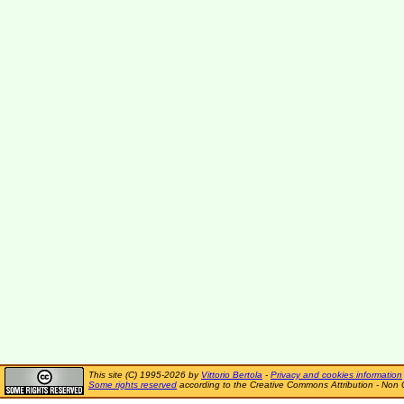
This site (C) 1995-2026 by
Vittorio Bertola
-
Privacy and cookies information
Some rights reserved
according to the Creative Commons Attribution - Non 