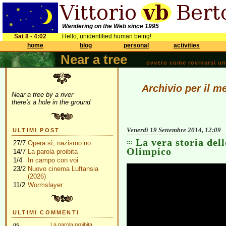
Wandering on the Web since 1995
Sat 8 - 4:02
Hello, unidentified human being!
home
blog
personal
activities
Near a tree
ovvero come rovinarsi una 
Archivio per il m
Near a tree by a river
there's a hole in the ground
Venerdì 19 Settembre 2014, 12:09
ULTIMI POST
La vera storia dell
27/7
Opera sì, nazismo no
Olimpico
14/7
La parola proibita
1/4
In campo con voi
23/2
Nuovo cinema Luftansia
(2026)
11/2
Wormslayer
ULTIMI COMMENTI
gs
La parola proibita