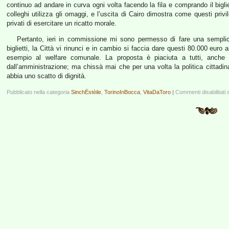
continuo ad andare in curva ogni volta facendo la fila e comprando il bigli
colleghi utilizza gli omaggi, e l’uscita di Cairo dimostra come questi privi
privati di esercitare un ricatto morale.
Pertanto, ieri in commissione mi sono permesso di fare una sempli
biglietti, la Città vi rinunci e in cambio si faccia dare questi 80.000 euro 
esempio al welfare comunale. La proposta è piaciuta a tutti, anche
dall’amministrazione; ma chissà mai che per una volta la politica cittadi
abbia uno scatto di dignità.
Pubblicato nella categoria
SinchËstèile
,
TorinoInBocca
,
VitaDaToro
|
Commenti disabilitati
s