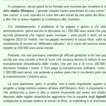
In compenso, alcuni giorni fa ho firmato una mozione per rimettere in di
dello
stadio Olimpico
. I giornali cittadini hanno presentato la cosa come
fare cassa”
, e così stavolta mi sono beccato insulti da una parte dei tifosi 
a dire che io avevo regalato la Continassa alla Juventus…
C’è, indubbiamente, il problema di far pagare il giusto a chi ut
amministratore; prima ancora di discutere se i 250.000 euro annui che paga
accordi pluriennali che vigono quasi ovunque – sono pochi o tanti, va se
stagione 2013-14. Inoltre, non ha pagato nemmeno la tassa rifiuti, sulla 
sostenendo di essere un “affittuario saltuario”, né il costo del servizio stra
rispetto ai 100.000 euro annui iniziali.
Pertanto, noi non possiamo mandare gli ufficiali giudiziari a chi non pa
occhio per una società a fine di lucro che incassa decine di milioni di eu
manutenzione straordinaria dello stadio, che per ora è di circa 150.00
dovranno rivedere i tiranti. Il Toro paga la manutenzione ordinaria, come
1.300.000 euro annui, ma andando a vedere pare che ci sia dentro pure mezzo
la manutenzione c’entrano poco.
La vera questione, però, è un’altra: non è tanto importante quanto s
progetto a lungo termine relativo all’area dell’Olimpico. Anzi, è importante s
che ambiscono a stare in alto si stanno muovendo per avere uno stadio d
depurato dalle regalie urbanistiche aggiuntive che la squadra degli
Agnell
moltiplicare le entrate relative ai servizi ai tifosi, al marketing e al merchan