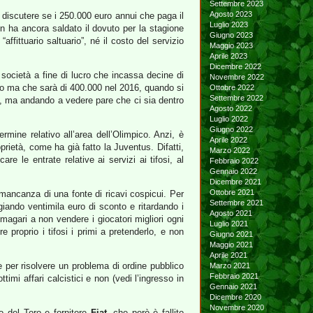
Settembre 2023
Agosto 2023
 discutere se i 250.000 euro annui che paga il
Luglio 2023
n ha ancora saldato il dovuto per la stagione
Giugno 2023
fittuario saltuario”, né il costo del servizio
Maggio 2023
Aprile 2023
Dicembre 2022
società a fine di lucro che incassa decine di
Novembre 2022
nno ma che sarà di 400.000 nel 2016, quando si
Ottobre 2022
Settembre 2022
i, ma andando a vedere pare che ci sia dentro
Agosto 2022
Luglio 2022
Giugno 2022
mine relativo all’area dell’Olimpico. Anzi, è
Aprile 2022
rietà, come ha già fatto la Juventus. Difatti,
Marzo 2022
re le entrate relative ai servizi ai tifosi, al
Febbraio 2022
Gennaio 2022
Dicembre 2021
Ottobre 2021
 mancanza di una fonte di ricavi cospicui. Per
Settembre 2021
iando ventimila euro di sconto e ritardando i
Agosto 2021
magari a non vendere i giocatori migliori ogni
Luglio 2021
proprio i tifosi i primi a pretenderlo, e non
Giugno 2021
Maggio 2021
Aprile 2021
e per risolvere un problema di ordine pubblico
Marzo 2021
Febbraio 2021
imi affari calcistici e non (vedi l’ingresso in
Gennaio 2021
Dicembre 2020
Novembre 2020
io del Toro e fornitore
Fiat
, che però è fallito