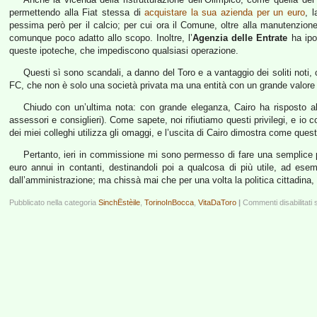
permettendo alla Fiat stessa di
acquistare la sua azienda per un euro
, l
pessima però per il calcio; per cui ora il Comune, oltre alla manutenzion
comunque poco adatto allo scopo. Inoltre, l’
Agenzia delle Entrate
ha ipot
queste ipoteche, che impediscono qualsiasi operazione.
Questi sì sono scandali, a danno del Toro e a vantaggio dei soliti noti, 
FC, che non è solo una società privata ma una entità con un grande valore c
Chiudo con un’ultima nota: con grande eleganza, Cairo ha risposto all
assessori e consiglieri). Come sapete, noi rifiutiamo questi privilegi, e io 
dei miei colleghi utilizza gli omaggi, e l’uscita di Cairo dimostra come questi
Pertanto, ieri in commissione mi sono permesso di fare una semplice pro
euro annui in contanti, destinandoli poi a qualcosa di più utile, ad es
dall’amministrazione; ma chissà mai che per una volta la politica cittadina,
Pubblicato nella categoria
SinchËstèile
,
TorinoInBocca
,
VitaDaToro
|
Commenti disabilitati
s