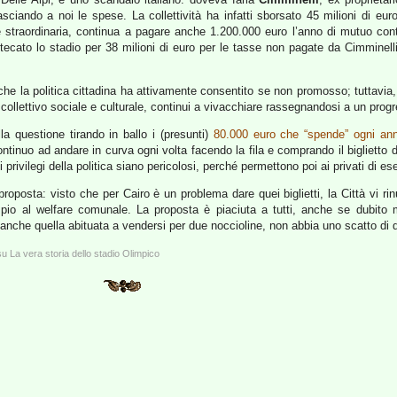
asciando a noi le spese. La collettività ha infatti sborsato 45 milioni di euro 
e straordinaria, continua a pagare anche 1.200.000 euro l’anno di mutuo con
ecato lo stadio per 38 milioni di euro per le tasse non pagate da Cimminelli
che la politica cittadina ha attivamente consentito se non promosso; tuttavia,
ollettivo sociale e culturale, continui a vivacchiare rassegnandosi a un progr
a questione tirando in ballo i (presunti)
80.000 euro che “spende” ogni an
continuo ad andare in curva ogni volta facendo la fila e comprando il biglietto
 privilegi della politica siano pericolosi, perché permettono poi ai privati di es
posta: visto che per Cairo è un problema dare quei biglietti, la Città vi ri
empio al welfare comunale. La proposta è piaciuta a tutti, anche se dubito
 anche quella abituata a vendersi per due noccioline, non abbia uno scatto di d
u La vera storia dello stadio Olimpico