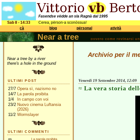
Fasendse vëdde an sla Ragnà dal 1995
Sab 8 - 14:33
Cerea, përson-a sconòssua!
cà
blog
përsonal
atività
Near a tree
ovvero come rovinarsi una 
Archivio per il m
Near a tree by a river
there's a hole in the ground
Venerdì 19 Settembre 2014, 12:09
ULTIMI POST
La vera storia del
27/7
Opera sì, nazismo no
14/7
La parola proibita
1/4
In campo con voi
23/2
Nuovo cinema Luftansia
(2026)
11/2
Wormslayer
ULTIMI COMMENTI
gs
La parola proibita