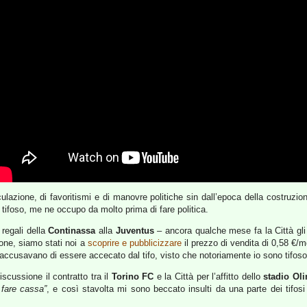
ulazione, di favoritismi e di manovre politiche sin dall’epoca della costruzio
da tifoso, me ne occupo da molto prima di fare politica.
regali della
Continassa
alla
Juventus
– ancora qualche mese fa la Città gli 
one, siamo stati noi a
scoprire e pubblicizzare
il prezzo di vendita di 0,58 €/m
i accusavano di essere accecato dal tifo, visto che notoriamente io sono tifos
scussione il contratto tra il
Torino FC
e la Città per l’affitto dello
stadio Ol
 fare cassa”
, e così stavolta mi sono beccato insulti da una parte dei tifosi 