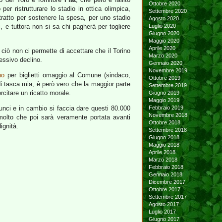
Ottobre 2020
per ristrutturare lo stadio in ottica olimpica,
Settembre 2020
tratto per sostenere la spesa, per uno stadio
Agosto 2020
, e tuttora non si sa chi pagherà per togliere
Luglio 2020
Giugno 2020
Maggio 2020
Aprile 2020
 ciò non ci permette di accettare che il Torino
Marzo 2020
essivo declino.
Gennaio 2020
Novembre 2019
no
per biglietti omaggio al Comune (sindaco,
Ottobre 2019
 di tasca mia; è però vero che la maggior parte
Settembre 2019
ercitare un ricatto morale.
Giugno 2019
Maggio 2019
nunci e in cambio si faccia dare questi 80.000
Febbraio 2019
Novembre 2018
 molto che poi sarà veramente portata avanti
Ottobre 2018
ignità.
Settembre 2018
Giugno 2018
Maggio 2018
Aprile 2018
Marzo 2018
Febbraio 2018
Gennaio 2018
Dicembre 2017
Ottobre 2017
Settembre 2017
Agosto 2017
Luglio 2017
Giugno 2017