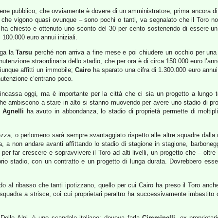
n bene pubblico, che ovviamente è dovere di un amministratore; prima ancora di
li che vigono quasi ovunque – sono pochi o tanti, va segnalato che il Toro no
ha chiesto e ottenuto uno sconto del 30 per cento sostenendo di essere un “af
i 100.000 euro annui iniziali.
aga la
Tarsu
perché non arriva a fine mese e poi chiudere un occhio per una 
anutenzione straordinaria dello stadio, che per ora è di circa 150.000 euro l’a
iunque affitti un immobile;
Cairo
ha sparato una cifra di 1.300.000 euro annu
anutenzione c’entrano poco.
incassa oggi, ma è importante per la città che ci sia un progetto a lungo ter
à che ambiscono a stare in alto si stanno muovendo per avere uno stadio di prop
i
Agnelli
ha avuto in abbondanza, lo stadio di proprietà permette di moltiplica
ltezza, o perlomeno sarà sempre svantaggiato rispetto alle altre squadre dalla
 a non andare avanti affittando lo stadio di stagione in stagione, barbonegg
r far crescere e sopravvivere il Toro ad alti livelli, un progetto che – oltre 
io stadio, con un contratto e un progetto di lunga durata. Dovrebbero essere 
o al ribasso che tanti ipotizzano, quello per cui Cairo ha preso il Toro anch
quadra a strisce, coi cui proprietari peraltro ha successivamente imbastito ott
 Delle Alpi, è uno scandalo italiano: doveva farla
Cimminelli
, ex proprietar