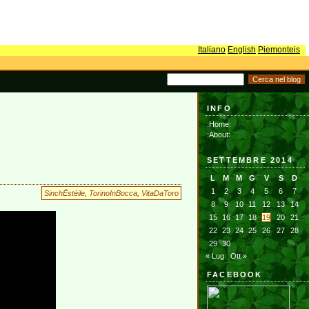
Italiano
English
Piemonteis
INFO
:Home:
:About:
SETTEMBRE 2014
L
M
M
G
V
S
D
1
2
3
4
5
6
7
SinchËstèile
,
TorinoInBocca
,
VitaDaToro
8
9
10
11
12
13
14
15
16
17
18
19
20
21
22
23
24
25
26
27
28
29
30
« Lug
Ott »
FACEBOOK