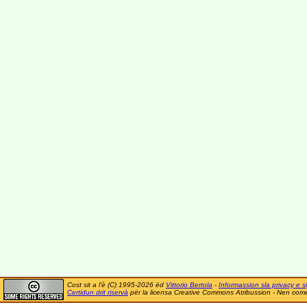
Cost sit a l'è (C) 1995-2026 ëd
Vittorio Bertola
-
Informassion sla privacy e si
Certidun drit riservà
për la licensa Creative Commons Atribussion - Nen comer