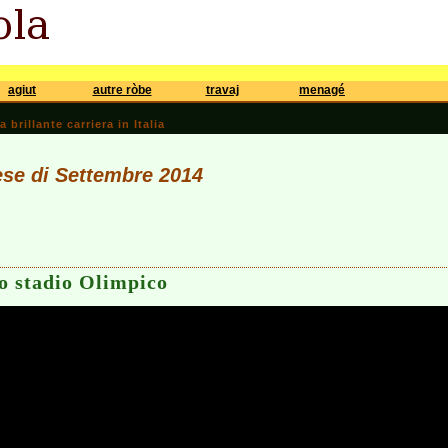
agiut
autre ròbe
travaj
menagé
brillante carriera in Italia
ese di Settembre 2014
lo stadio Olimpico