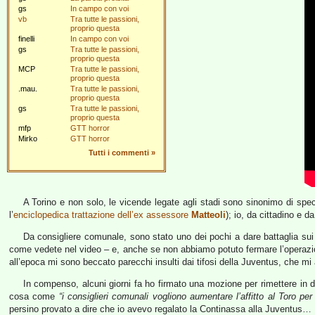
gs
In campo con voi
vb
Tra tutte le passioni,
proprio questa
finelli
In campo con voi
gs
Tra tutte le passioni,
proprio questa
MCP
Tra tutte le passioni,
proprio questa
.mau.
Tra tutte le passioni,
proprio questa
gs
Tra tutte le passioni,
proprio questa
mfp
GTT horror
Mirko
GTT horror
Tutti i commenti
»
A Torino e non solo, le vicende legate agli stadi sono sinonimo di spec
l’
enciclopedica trattazione dell’ex assessore
Matteoli
); io, da cittadino e 
Da consigliere comunale, sono stato uno dei pochi a dare battaglia sui 
come vedete nel video – e, anche se non abbiamo potuto fermare l’operazi
all’epoca mi sono beccato parecchi insulti dai tifosi della Juventus, che m
In compenso, alcuni giorni fa ho firmato una mozione per rimettere in di
cosa come
“i consiglieri comunali vogliono aumentare l’affitto al Toro per
persino provato a dire che io avevo regalato la Continassa alla Juventus…