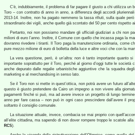
C’è, indubbiamente, il problema di far pagare il giusto a chi utilizza u
Toro – con contratto di anno in anno, a differenza degli accordi plurienna
2013-14. Inoltre, non ha pagato nemmeno la tassa rifiuti, sulla quale però 
straordinario dei vigili, anche quello già scontato del 50 per cento rispetto a
Pertanto, noi non possiamo mandare gli ufficiali giudiziari a chi non p
milioni di euro l’anno. Inoltre, il Comune con quello che incassa paga la m
dovranno rivedere i tiranti. Il Toro paga la manutenzione ordinaria, come ch
pure mezzo milione di euro di bolletta della luce e altre voci che con la m
La vera questione, però, è un’altra: non è tanto importante quanto si 
importante soprattutto per il Toro, perché al giorno d’oggi tutte le societ
anche depurato dalle regalie urbanistiche aggiuntive che la squadra degl
marketing e al merchandising in senso lato.
Se il Toro non si mette in quest’ottica, non potrà avere un futuro all’a
questo è giusto pretendere da Cairo un impegno a non vivere alla giornata,
pagamenti finché si può, ma ad avere invece un progetto di lungo termine pe
anno per fare cassa – non può in ogni caso prescindere dall’avere il propr
soltanto il consiglio comunale.
La situazione attuale, invece, combacia se mai proprio con quell’accord
all’elite cittadina, ma sapendo di non dover rompere troppo le scatole alla s
RCS
).
Anche la vicenda della ristrutturazione dell’Olimpico, come quella del