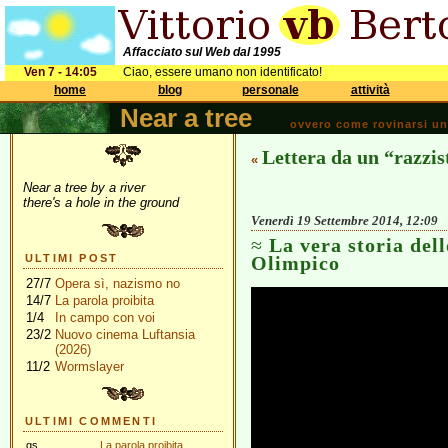
Affacciato sul Web dal 1995
Ven 7 - 14:05
Ciao, essere umano non identificato!
home
blog
personale
attività
Near a tree
ovvero come rovinarsi una 
Lettera da un “razzis
«
Near a tree by a river
there's a hole in the ground
Venerdì 19 Settembre 2014, 12:09
La vera storia dell
ULTIMI POST
Olimpico
27/7
Opera sì, nazismo no
14/7
La parola proibita
1/4
In campo con voi
23/2
Nuovo cinema Luftansia
(2026)
11/2
Wormslayer
ULTIMI COMMENTI
gs
La parola proibita