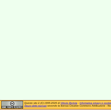
Questo sito è (C) 1995-2026 di
Vittorio Bertola
-
Informativa privacy e cooki
Alcuni diritti riservati
secondo la licenza Creative Commons Attribuzione - No