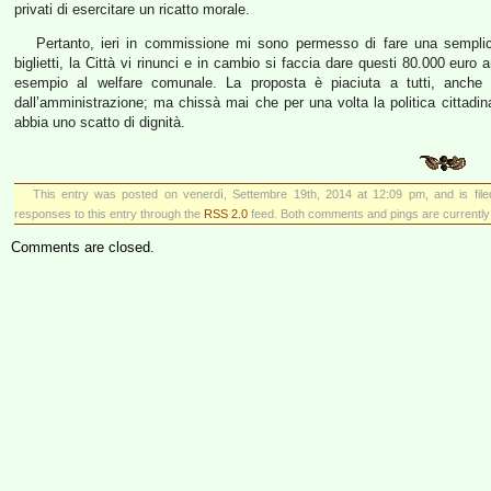
privati di esercitare un ricatto morale.
Pertanto, ieri in commissione mi sono permesso di fare una sempli
biglietti, la Città vi rinunci e in cambio si faccia dare questi 80.000 euro 
esempio al welfare comunale. La proposta è piaciuta a tutti, anche
dall’amministrazione; ma chissà mai che per una volta la politica cittadi
abbia uno scatto di dignità.
This entry was posted on venerdì, Settembre 19th, 2014 at 12:09 pm, and is fil
responses to this entry through the
RSS 2.0
feed. Both comments and pings are currently
Comments are closed.