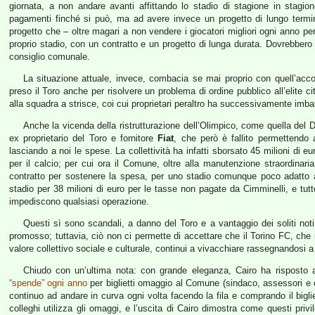
giornata, a non andare avanti affittando lo stadio di stagione in stagio
pagamenti finché si può, ma ad avere invece un progetto di lungo termine 
progetto che – oltre magari a non vendere i giocatori migliori ogni anno pe
proprio stadio, con un contratto e un progetto di lunga durata. Dovrebbero es
consiglio comunale.
La situazione attuale, invece, combacia se mai proprio con quell’accor
preso il Toro anche per risolvere un problema di ordine pubblico all’elite 
alla squadra a strisce, coi cui proprietari peraltro ha successivamente imbast
Anche la vicenda della ristrutturazione dell’Olimpico, come quella del D
ex proprietario del Toro e fornitore
Fiat
, che però è fallito permettendo 
lasciando a noi le spese. La collettività ha infatti sborsato 45 milioni di eu
per il calcio; per cui ora il Comune, oltre alla manutenzione straordina
contratto per sostenere la spesa, per uno stadio comunque poco adatto all
stadio per 38 milioni di euro per le tasse non pagate da Cimminelli, e tut
impediscono qualsiasi operazione.
Questi sì sono scandali, a danno del Toro e a vantaggio dei soliti noti
promosso; tuttavia, ciò non ci permette di accettare che il Torino FC, ch
valore collettivo sociale e culturale, continui a vivacchiare rassegnandosi 
Chiudo con un’ultima nota: con grande eleganza, Cairo ha risposto al
“spende” ogni anno
per biglietti omaggio al Comune (sindaco, assessori e co
continuo ad andare in curva ogni volta facendo la fila e comprando il bigli
colleghi utilizza gli omaggi, e l’uscita di Cairo dimostra come questi privi