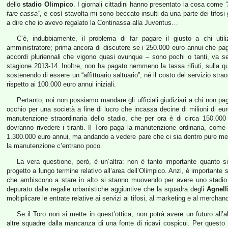
dello
stadio Olimpico
. I giornali cittadini hanno presentato la cosa come
fare cassa”
, e così stavolta mi sono beccato insulti da una parte dei tifosi 
a dire che io avevo regalato la Continassa alla Juventus…
C’è, indubbiamente, il problema di far pagare il giusto a chi ut
amministratore; prima ancora di discutere se i 250.000 euro annui che paga
accordi pluriennali che vigono quasi ovunque – sono pochi o tanti, va se
stagione 2013-14. Inoltre, non ha pagato nemmeno la tassa rifiuti, sulla 
sostenendo di essere un “affittuario saltuario”, né il costo del servizio stra
rispetto ai 100.000 euro annui iniziali.
Pertanto, noi non possiamo mandare gli ufficiali giudiziari a chi non pa
occhio per una società a fine di lucro che incassa decine di milioni di eu
manutenzione straordinaria dello stadio, che per ora è di circa 150.00
dovranno rivedere i tiranti. Il Toro paga la manutenzione ordinaria, come
1.300.000 euro annui, ma andando a vedere pare che ci sia dentro pure mezzo
la manutenzione c’entrano poco.
La vera questione, però, è un’altra: non è tanto importante quanto s
progetto a lungo termine relativo all’area dell’Olimpico. Anzi, è importante s
che ambiscono a stare in alto si stanno muovendo per avere uno stadio d
depurato dalle regalie urbanistiche aggiuntive che la squadra degli
Agnell
moltiplicare le entrate relative ai servizi ai tifosi, al marketing e al merchan
Se il Toro non si mette in quest’ottica, non potrà avere un futuro all
altre squadre dalla mancanza di una fonte di ricavi cospicui. Per questo