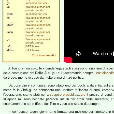
gs
In campo con voi
vb
Tra tutte le passioni,
proprio questa
finelli
In campo con voi
gs
Tra tutte le passioni,
proprio questa
MCP
Tra tutte le passioni,
proprio questa
.mau.
Tra tutte le passioni,
proprio questa
gs
Tra tutte le passioni,
proprio questa
mfp
GTT horror
Mirko
GTT horror
Tutti i commenti
»
A Torino e non solo, le vicende legate agli stadi sono sinonimo di specu
della costruzione del
Delle Alpi
(su cui raccomando sempre l’
enciclopedi
da tifoso, me ne occupo da molto prima di fare politica.
Da consigliere comunale, sono stato uno dei pochi a dare battaglia su
mese fa la Città gli ha abbuonato una ulteriore milionata di euro, come
l’operazione, siamo stati noi a
scoprire e pubblicizzare
il prezzo di vendit
all’epoca mi sono beccato parecchi insulti dai tifosi della Juventus, 
notoriamente io sono tifoso del Toro e vado allo stadio da sempre.
In compenso, alcuni giorni fa ho firmato una mozione per rimettere in di