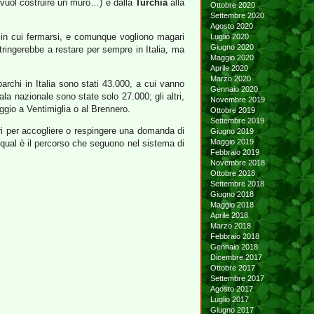
vuol costruire un muro…) e dalla
Turchia
alla
Ottobre 2020
Settembre 2020
Agosto 2020
re in cui fermarsi, e comunque vogliono magari
Luglio 2020
Giugno 2020
ringerebbe a restare per sempre in Italia, ma
Maggio 2020
Aprile 2020
Marzo 2020
barchi in Italia sono stati 43.000, a cui vanno
Gennaio 2020
ala nazionale sono state solo 27.000; gli altri,
Novembre 2019
ggio a Ventimiglia o al Brennero.
Ottobre 2019
Settembre 2019
eri per accogliere o respingere una domanda di
Giugno 2019
Maggio 2019
, qual è il percorso che seguono nel sistema di
Febbraio 2019
Novembre 2018
Ottobre 2018
Settembre 2018
Giugno 2018
Maggio 2018
Aprile 2018
Marzo 2018
Febbraio 2018
Gennaio 2018
Dicembre 2017
Ottobre 2017
Settembre 2017
Agosto 2017
Luglio 2017
Giugno 2017