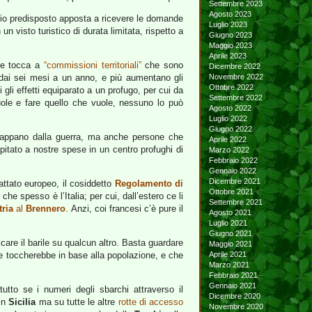
Settembre 2023
Agosto 2023
icio predisposto apposta a ricevere le domande
Luglio 2023
 un visto turistico di durata limitata, rispetto a
Giugno 2023
Maggio 2023
Aprile 2023
che tocca a
“commissioni territoriali”
che sono
Dicembre 2022
no dai sei mesi a un anno, e più aumentano gli
Novembre 2022
Ottobre 2022
 gli effetti equiparato a un profugo, per cui da
Settembre 2022
vuole e fare quello che vuole, nessuno lo può
Agosto 2022
Luglio 2022
Giugno 2022
 scappano dalla guerra, ma anche persone che
Aprile 2022
itato a nostre spese in un centro profughi di
Marzo 2022
Febbraio 2022
Gennaio 2022
Dicembre 2021
rattato europeo, il cosiddetto
Regolamento di
Ottobre 2021
che spesso è l’Italia; per cui, dall’estero ce li
Settembre 2021
tria
al
Brennero
. Anzi, coi francesi c’è pure il
Agosto 2021
Luglio 2021
Giugno 2021
are il barile su qualcun altro. Basta guardare
Maggio 2021
ne toccherebbe in base alla popolazione, e che
Aprile 2021
Marzo 2021
Febbraio 2021
Gennaio 2021
tutto se i numeri degli sbarchi attraverso il
Dicembre 2020
 in
Sicilia
ma su tutte le altre
rotte di accesso
Novembre 2020