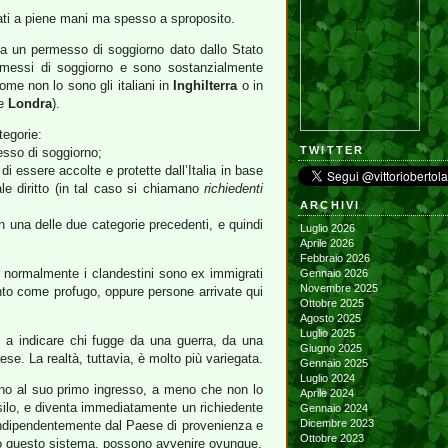
sati a piene mani ma spesso a sproposito.
o a un permesso di soggiorno dato dallo Stato
rmessi di soggiorno e sono sostanzialmente
ome non lo sono gli italiani in
Inghilterra
o in
e
Londra
).
tegorie:
TWITTER
esso di soggiorno;
di essere accolte e protette dall’Italia in base
le diritto (in tal caso si chiamano
richiedenti
ARCHIVI
n una delle due categorie precedenti, e quindi
Luglio 2026
Aprile 2026
Febbraio 2026
; normalmente i clandestini sono ex immigrati
Gennaio 2026
Novembre 2025
nto come profugo, oppure persone arrivate qui
Ottobre 2025
Agosto 2025
Luglio 2025
be a indicare chi fugge da una guerra, da una
Giugno 2025
aese. La realtà, tuttavia, è molto più variegata.
Gennaio 2025
Luglio 2024
tino al suo primo ingresso, a meno che non lo
Aprile 2024
asilo, e diventa immediatamente un richiedente
Gennaio 2024
Dicembre 2023
sto indipendentemente dal Paese di provenienza e
Ottobre 2023
epito questo sistema, possono avvenire ovunque.