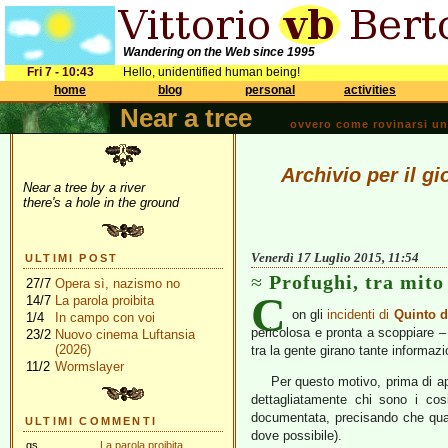
Wandering on the Web since 1995
Fri 7 - 10:43
Hello, unidentified human being!
home
blog
personal
activities
Near a tree
ovvero come rovinarsi una 
Archivio per il g
Near a tree by a river
there's a hole in the ground
Venerdì 17 Luglio 2015, 11:54
ULTIMI POST
Profughi, tra mito 
27/7
Opera sì, nazismo no
C
14/7
La parola proibita
on gli
incidenti di
Quinto d
1/4
In campo con voi
pericolosa e pronta a scoppiare – 
23/2
Nuovo cinema Luftansia
(2026)
tra la gente girano tante informazi
11/2
Wormslayer
Per questo motivo, prima di ap
dettagliatamente chi sono i cos
documentata, precisando che quanto
ULTIMI COMMENTI
dove possibile).
gs
La parola proibita