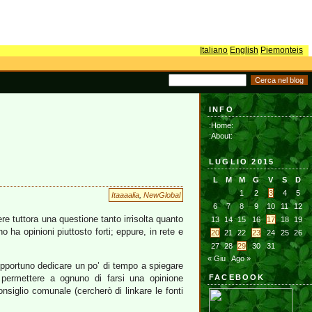
Italiano
English
Piemonteis
INFO
:Home:
:About:
LUGLIO 2015
L
M
M
G
V
S
D
1
2
3
4
5
Itaaaalia
,
NewGlobal
6
7
8
9
10
11
12
e tuttora una questione tanto irrisolta quanto
13
14
15
16
17
18
19
 ha opinioni piuttosto forti; eppure, in rete e
20
21
22
23
24
25
26
27
28
29
30
31
« Giu
Ago »
opportuno dedicare un po’ di tempo a spiegare
 permettere a ognuno di farsi una opinione
FACEBOOK
onsiglio comunale (cercherò di linkare le fonti