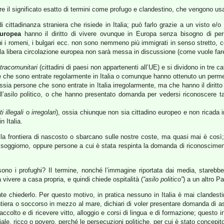
re il significato esatto di termini come profugo e clandestino, che vengono u
 cittadinanza straniera che risiede in Italia; può farlo grazie a un visto e/
uropea
hanno il diritto di vivere ovunque in Europa senza bisogno di pe
 cui i romeni, i bulgari ecc. non sono nemmeno più immigrati in senso stretto, c
la libera circolazione europea non sarà messa in discussione (come vuole far
tracomunitari
(cittadini di paesi non appartenenti all’UE) e si dividono in tre ca
e che sono entrate regolarmente in Italia o comunque hanno ottenuto un perm
ossia persone che sono entrate in Italia irregolarmente, ma che hanno il diritto 
ull’asilo politico, o che hanno presentato domanda per vedersi riconoscere ta
i illegali
o
irregolari
), ossia chiunque non sia cittadino europeo e non ricada i
n Italia.
o la frontiera di nascosto o sbarcano sulle nostre coste, ma quasi mai è così
di soggiorno, oppure persone a cui è stata respinta la domanda di riconoscime
 sono i profughi? Il termine, nonché l’immagine riportata dai media, stareb
vivere a casa propria, e quindi chiede ospitalità (
“asilo politico”
) a un altro P
nte chiederlo. Per questo motivo, in pratica nessuno in Italia è mai clandes
ontiera o soccorso in mezzo al mare, dichiari di voler presentare domanda di 
ire accolto e di ricevere vitto, alloggio e corsi di lingua e di formazione; que
toriale, ricco o povero, perché le persecuzioni politiche, per cui è stato conc