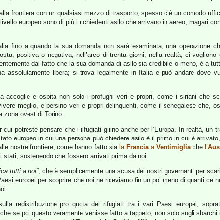
alla frontiera con un qualsiasi mezzo di trasporto; spesso c’è un comodo uff
 a livello europeo sono di più i richiedenti asilo che arrivano in aereo, magari con
in Italia fino a quando la sua domanda non sarà esaminata, una operazione 
sta, positiva o negativa, nell’arco di trenta giorni; nella realtà, ci voglio
dentemente dal fatto che la sua domanda di asilo sia credibile o meno, è a tutti
sona assolutamente libera; si trova legalmente in Italia e può andare dove 
ia accoglie e ospita non solo i profughi veri e propri, come i siriani che
ere meglio, e persino veri e propri delinquenti, come il senegalese che, osp
a zona ovest di Torino.
r cui potreste pensare che i rifugiati girino anche per l’Europa. In realtà, un t
 stato europeo in cui una persona può chiedere asilo è il primo in cui è arrivato, 
i alle nostre frontiere, come hanno fatto sia
la
Francia
a
Ventimiglia
che
l’
Aus
ai stati, sostenendo che fossero arrivati prima da noi.
ca tutti a noi”
, che è semplicemente una scusa dei nostri governanti per scaric
Paesi europei per scoprire che noi ne riceviamo fin un po’ meno di quanti ce 
oi.
lla redistribuzione pro quota dei rifugiati tra i vari Paesi europei, soprat
e se poi questo veramente venisse fatto a tappeto, non solo sugli sbarchi