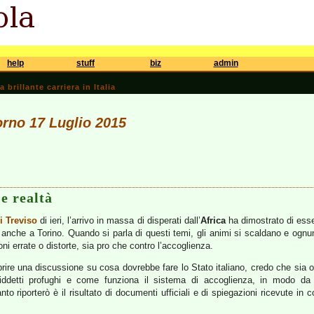
help
stuff
biz
admin
brillante carriera in Italia
iorno 17 Luglio 2015
e realtà
i Treviso
di ieri, l’arrivo in massa di disperati dall’
Africa
ha dimostrato di esser
anche a Torino. Quando si parla di questi temi, gli animi si scaldano e ognuno
oni errate o distorte, sia pro che contro l’accoglienza.
rire una discussione su cosa dovrebbe fare lo Stato italiano, credo che sia 
iddetti profughi e come funziona il sistema di accoglienza, in modo da
 riporterò è il risultato di documenti ufficiali e di spiegazioni ricevute in c