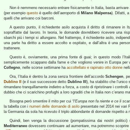
Non è nemmeno necessario entrare fisicamente in Italia, basta arrivare 
(per esempio
questo
è quello dell’aeroporto di
Milano Malpensa
). Difatti,
quelli che arrivano coi barconi.
A questo punto, il richiedente asilo acquista il diritto di rimanere 
sopraffatte dal lavoro. In teoria, le domande dovrebbero ricevere una rispo
sbarchi più i tempi si allungano. Nel frattempo, il richiedente asilo, indipen
una parte ha diritto a essere accolto e ospitato, e dall’altra è una per
trattenere.
Questo è, ovviamente, una prima fonte di guai; in questo modo l’Ital
semplicemente scappano dalla fame e che vogliono venire in Europa per viv
Collegno
, nelle scorse settimane ha
accoltellato e rapinato otto donne
nell
Ora, l’Italia è dentro la zona senza frontiere dell’accordo
Schengen
, pe
Dublino II
(e il suo successore detto
Dublino III
), ha stabilito che l’unico
rimandano tranquillamente indietro a forza, a costo di ripristinare i controll
dubbio che ci scarichino profughi a loro sgraditi che in Italia non c’erano m
Bisogna però smentire il mito per cui
“l’Europa non fa niente e ce li scari
la tabella con i
numeri delle domande di asilo
presentate nel 2014 nei vari 
la Germania da sola ha ricevuto il triplo abbondante di domande rispetto a n
Quindi, ben venga la discussione (pompatissima dai nostri politici) su
Mediterraneo
dovessero continuare ad aumentare, ma potremmo scoprire ch