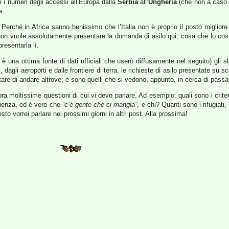
e i numeri degli accessi all’Europa dalla
Serbia
all’
Ungheria
(che non a caso 
a.
 Perché in Africa sanno benissimo che l’Italia non è proprio il posto miglio
 non vuole assolutamente presentare la domanda di asilo qui, cosa che lo cost
resentarla lì.
 è una ottima fonte di dati ufficiali che userò diffusamente nel seguito) gli s
gli aeroporti e dalle frontiere di terra, le richieste di asilo presentate su sc
tare di andare altrove; e sono quelli che si vedono, appunto, in cerca di passa
a moltissime questioni di cui vi devo parlare. Ad esempio: quali sono i crit
lienza, ed è vero che
“c’è gente che ci mangia”
, e chi? Quanti sono i rifugiati
to vorrei parlare nei prossimi giorni in altri post. Alla prossima!