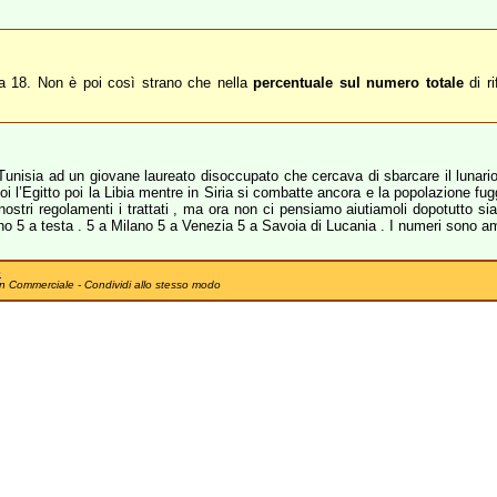
iria 18. Non è poi così strano che nella
percentuale sul numero totale
di ri
 Tunisia ad un giovane laureato disoccupato che cercava di sbarcare il lunari
poi l’Egitto poi la Libia mentre in Siria si combatte ancora e la popolazione 
nostri regolamenti i trattati , ma ora non ci pensiamo aiutiamoli dopotutto s
no 5 a testa . 5 a Milano 5 a Venezia 5 a Savoia di Lucania . I numeri sono am
e
n Commerciale - Condividi allo stesso modo