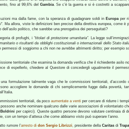
cento, fino al 99,6% del
Gambia
. Se c’è la guerra e si è costretti a scappa
cuzioni ma dalla fame, con la speranza di guadagnare soldi in
Europa
per ri
i
“. Ma allora, viste le definizioni ben precise della direttiva europea, come 
 dell’asilo politico, che sarebbe una prerogativa dei perseguitati?
egoria di profughi, i
“titolari di protezione umanitaria”
. La legge sull’immigraz
umanitario o risultanti da obblighi costituzionali o internazionali dello Stato ital
te permessi di soggiorno a chi non ne avrebbe altrimenti diritto; per esempio s
sione territoriale che esamina la domanda verifica che il richiedente asilo non 
ce di espellerlo, chiedere al Questore di concedergli ugualmente il permes
una formulazione talmente vaga che le commissioni territoriali, d’accordo
ossono accogliere le domande di chi semplicemente fugge dalla povertà, tan
l’Italia.
ommissioni territoriali, da poco
aumentate a venti
per cercare di ridurre i tem
che possono anche nominare qualcuno dalle varie associazioni di volontariato che
a
Boldrini
per capirci). Queste quattro persone devono valutare centinaia di d
rie, con un tempo d’attesa che come abbiamo visto può superare l’anno.
tto rumore l’
arresto di
don Sergio Librizzi
, presidente della
Caritas
di
Trap