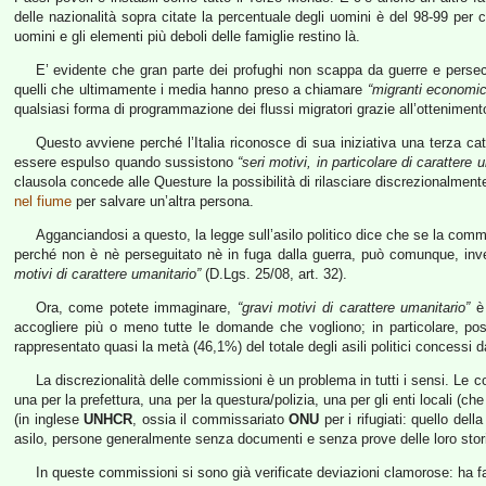
delle nazionalità sopra citate la percentuale degli uomini è del 98-99 per 
uomini e gli elementi più deboli delle famiglie restino là.
E’ evidente che gran parte dei profughi non scappa da guerre e perse
quelli che ultimamente i media hanno preso a chiamare
“migranti economic
qualsiasi forma di programmazione dei flussi migratori grazie all’ottenimento
Questo avviene perché l’Italia riconosce di sua iniziativa una terza cat
essere espulso quando sussistono
“seri motivi, in particolare di carattere 
clausola concede alle Questure la possibilità di rilasciare discrezionalmen
nel fiume
per salvare un’altra persona.
Agganciandosi a questo, la legge sull’asilo politico dice che se la commis
perché non è nè perseguitato nè in fuga dalla guerra, può comunque, inve
motivi di carattere umanitario”
(D.Lgs. 25/08, art. 32).
Ora, come potete immaginare,
“gravi motivi di carattere umanitario”
è 
accogliere più o meno tutte le domande che vogliono; in particolare, p
rappresentato quasi la metà (46,1%) del totale degli asili politici concessi dal
La discrezionalità delle commissioni è un problema in tutti i sensi. Le c
una per la prefettura, una per la questura/polizia, una per gli enti locali (
(in inglese
UNHCR
, ossia il commissariato
ONU
per i rifugiati: quello dell
asilo, persone generalmente senza documenti e senza prove delle loro sto
In queste commissioni si sono già verificate deviazioni clamorose: ha fa