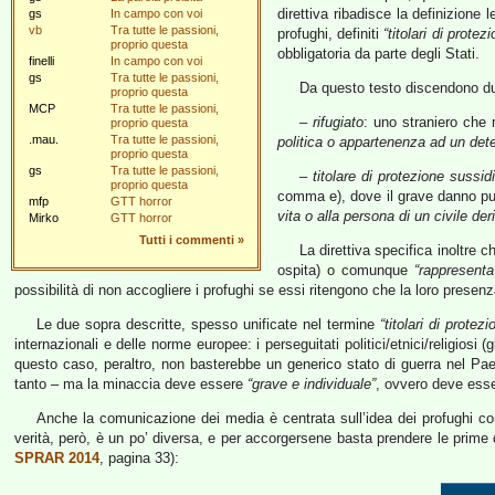
direttiva ribadisce la definizione 
gs
In campo con voi
vb
Tra tutte le passioni,
profughi, definiti
“titolari di protez
proprio questa
obbligatoria da parte degli Stati.
finelli
In campo con voi
gs
Tra tutte le passioni,
Da questo testo discendono dunq
proprio questa
MCP
Tra tutte le passioni,
–
rifugiato
: uno straniero che 
proprio questa
.mau.
Tra tutte le passioni,
politica o appartenenza ad un det
proprio questa
gs
Tra tutte le passioni,
–
titolare di protezione sussidi
proprio questa
comma e), dove il grave danno pu
mfp
GTT horror
vita o alla persona di un civile der
Mirko
GTT horror
Tutti i commenti
»
La direttiva specifica inoltre 
ospita) o comunque
“rappresenta
possibilità di non accogliere i profughi se essi ritengono che la loro presenz
Le due sopra descritte, spesso unificate nel termine
“titolari di protez
internazionali e delle norme europee: i perseguitati politici/etnici/religiosi 
questo caso, peraltro, non basterebbe un generico stato di guerra nel Pa
tanto – ma la minaccia deve essere
“grave e individuale”
, ovvero deve esser
Anche la comunicazione dei media è centrata sull’idea dei profughi come 
verità, però, è un po’ diversa, e per accorgersene basta prendere le prime d
SPRAR 2014
, pagina 33):