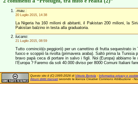
2 commenti a “Profughi, tra mito e realtà (2)”
.mau.
:
20 Luglio 2015, 14:38
La Nigeria ha 160 milioni di abitanti, il Pakistan 200 milioni, la S
Pakistan balzino in testa alla graduatoria.
lucano
:
21 Luglio 2015, 08:59
Tutto cominciò(o peggiorò) per un carrettino di frutta sequestrato in
fuoco e scoppiò la rivolta (primavera araba). Saltò prima la Tunisia 
bravo papà ceca di portare in salvo i figli. Noi (Europa) abbiamo le 
l’Europa ? Faremo da soli 40.000 diviso per 8000 Comuni Italiani fan
Questo sito è (C) 1995-2026 di
Vittorio Bertola
-
Informativa privacy e cooki
Alcuni diritti riservati
secondo la licenza Creative Commons Attribuzione - No