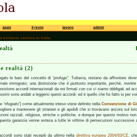
aiuto
il resto
lavoro
admin
brillante carriera in Italia
ealtà
e realtà (2)
gato le basi del concetto di
“profugo”
. Tuttavia, restano da affrontare dive
male immigrato; una distinzione che è piuttosto importante, perché, mentre 
istono accordi internazionali da noi firmati con cui ci siamo obbligati ad ac
ssimi sono andati a leggersi questi accordi; ed è quello che ho fatto io per voi
he
“rifugiato”
) come attualmente inteso viene definito nella
Convenzione di Gi
cogliere e mantenere gli stranieri e gli apolidi che si trovavano ancora sul lo
zioni razziali, religiose, etniche o politiche, e dunque per questo motivo no
questa garanzia venne estesa a tutte le vittime di persecuzioni successive 
accordi sono stati recepiti da ultimo nella
direttiva europea 2004/83/CE
, ch