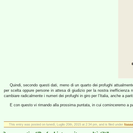
Quindi, secondo questi dati, meno di un quarto dei profughi attualmente
per scelta oppure persone in attesa di giudizio per la nostra inefficienza
cambiare radicalmente i numeri dei profughi in giro per l’Italia, anche a parit
E con questo vi rimando alla prossima puntata, in cui cominceremo a par
This entry was posted on lunedì, Luglio 20th, 2015 at 2:34 pm, and is filed under
Itaaaa