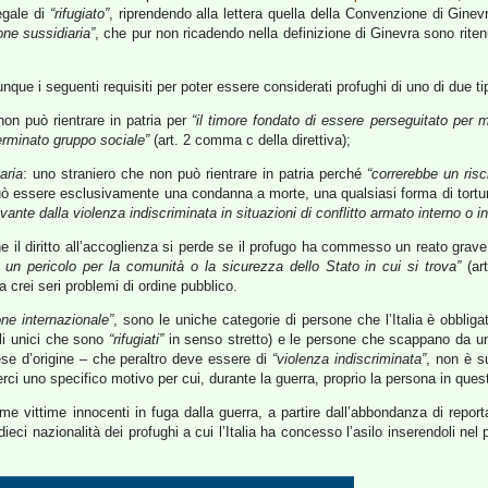
legale di
“rifugiato”
, riprendendo alla lettera quella della Convenzione di Gine
ione sussidiaria”
, che pur non ricadendo nella definizione di Ginevra sono ritenu
ue i seguenti requisiti per poter essere considerati profughi di uno di due tip
non può rientrare in patria per
“il timore fondato di essere perseguitato per mo
erminato gruppo sociale”
(art. 2 comma c della direttiva);
aria
: uno straniero che non può rientrare in patria perché
“correrebbe un risc
ò essere esclusivamente una condanna a morte, una qualsiasi forma di tort
ivante dalla violenza indiscriminata in situazioni di conflitto armato interno o i
che il diritto all’accoglienza si perde se il profugo ha commesso un reato grave
 un pericolo per la comunità o la sicurezza dello Stato in cui si trova”
(art
a crei seri problemi di ordine pubblico.
ione internazionale”
, sono le uniche categorie di persone che l’Italia è obbligat
(gli unici che sono
“rifugiati”
in senso stretto) e le persone che scappano da u
ese d’origine – che peraltro deve essere di
“violenza indiscriminata”
, non è s
ci uno specifico motivo per cui, durante la guerra, proprio la persona in quest
vittime innocenti in fuga dalla guerra, a partire dall’abbondanza di reportage 
ieci nazionalità dei profughi a cui l’Italia ha concesso l’asilo inserendoli n