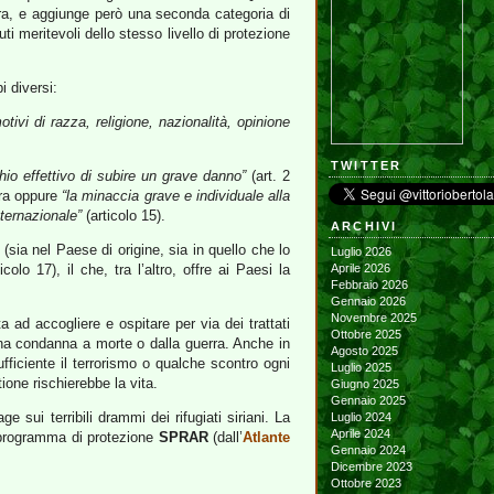
vra, e aggiunge però una seconda categoria di
ti meritevoli dello stesso livello di protezione
i diversi:
tivi di razza, religione, nazionalità, opinione
TWITTER
hio effettivo di subire un grave danno”
(art. 2
ura oppure
“la minaccia grave e individuale alla
nternazionale”
(articolo 15).
ARCHIVI
 (sia nel Paese di origine, sia in quello che lo
Luglio 2026
icolo 17), il che, tra l’altro, offre ai Paesi la
Aprile 2026
Febbraio 2026
Gennaio 2026
Novembre 2025
a ad accogliere e ospitare per via dei trattati
Ottobre 2025
na condanna a morte o dalla guerra. Anche in
Agosto 2025
ufficiente il terrorismo o qualche scontro ogni
Luglio 2025
ione rischierebbe la vita.
Giugno 2025
Gennaio 2025
sui terribili drammi dei rifugiati siriani. La
Luglio 2024
Aprile 2024
el programma di protezione
SPRAR
(dall’
Atlante
Gennaio 2024
Dicembre 2023
Ottobre 2023