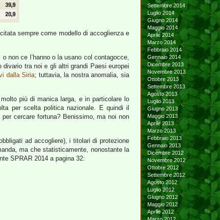
Settembre 2014
Luglio 2014
Giugno 2014
Maggio 2014
 citata sempre come modello di accoglienza e
Aprile 2014
Marzo 2014
Febbraio 2014
esi o non ce l’hanno o la usano col contagocce,
Gennaio 2014
Dicembre 2013
vario tra noi e gli altri grandi Paesi europei
Novembre 2013
ivi dalla Siria
; tuttavia, la nostra anomalia, sia
Ottobre 2013
Settembre 2013
Agosto 2013
molto più di manica larga, e in particolare lo
Luglio 2013
ta per scelta politica nazionale. E quindi il
Giugno 2013
a per cercare fortuna? Benissimo, ma noi non
Maggio 2013
Aprile 2013
Marzo 2013
Febbraio 2013
bbligati ad accogliere), i titolari di protezione
Gennaio 2013
omanda, ma che statisticamente, nonostante la
Dicembre 2012
Atlante SPRAR 2014 a pagina 32:
Novembre 2012
Ottobre 2012
Settembre 2012
Agosto 2012
Luglio 2012
Giugno 2012
Maggio 2012
Aprile 2012
Marzo 2012