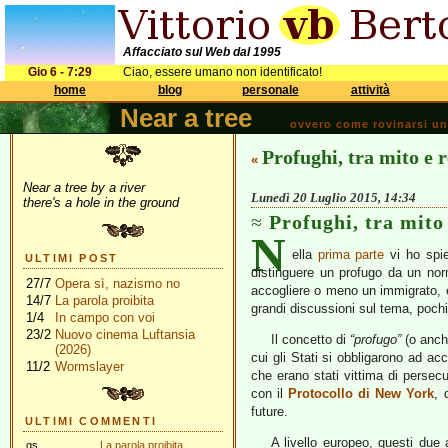
Affacciato sul Web dal 1995
Gio 6 - 7:29
Ciao, essere umano non identificato!
home
blog
personale
attività
Near a tree
ovvero come rovinarsi una 
Profughi, tra mito e r
«
Near a tree by a river
Lunedì 20 Luglio 2015, 14:34
there's a hole in the ground
Profughi, tra mito 
N
ella
prima parte
vi ho spie
ULTIMI POST
distinguere un profugo da un nor
27/7
Opera sì, nazismo no
accogliere o meno un immigrato, es
14/7
La parola proibita
grandi discussioni sul tema, pochi
1/4
In campo con voi
23/2
Nuovo cinema Luftansia
Il concetto di
“profugo”
(o anc
(2026)
cui gli Stati si obbligarono ad ac
11/2
Wormslayer
che erano stati vittima di persecu
con il
Protocollo di New York
, 
future.
ULTIMI COMMENTI
A livello europeo, questi due 
gs
La parola proibita