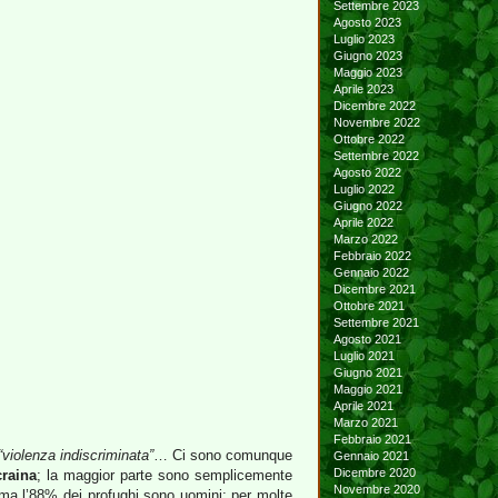
Settembre 2023
Agosto 2023
Luglio 2023
Giugno 2023
Maggio 2023
Aprile 2023
Dicembre 2022
Novembre 2022
Ottobre 2022
Settembre 2022
Agosto 2022
Luglio 2022
Giugno 2022
Aprile 2022
Marzo 2022
Febbraio 2022
Gennaio 2022
Dicembre 2021
Ottobre 2021
Settembre 2021
Agosto 2021
Luglio 2021
Giugno 2021
Maggio 2021
Aprile 2021
Marzo 2021
Febbraio 2021
“violenza indiscriminata”
… Ci sono comunque
Gennaio 2021
Dicembre 2020
raina
; la maggior parte sono semplicemente
Novembre 2020
, ma l’88% dei profughi sono uomini; per molte