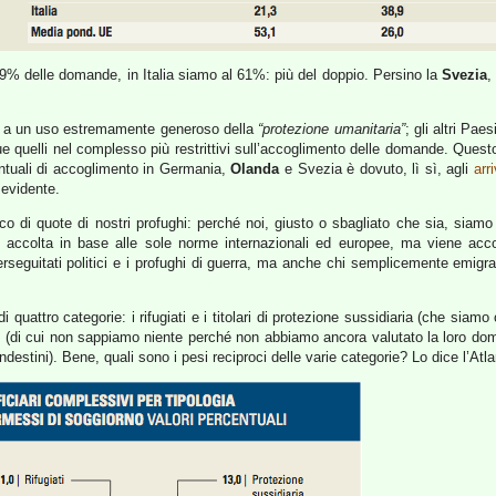
9% delle domande, in Italia siamo al 61%: più del doppio. Persino la
Svezia
,
to a un uso estremamente generoso della
“protezione umanitaria”
; gli altri Pa
elli nel complesso più restrittivi sull’accoglimento delle domande. Questo di
ntuali di accoglimento in Germania,
Olanda
e Svezia è dovuto, lì sì, agli
arr
 evidente.
co di quote di nostri profughi: perché noi, giusto o sbagliato che sia, siamo 
 accolta in base alle sole norme internazionali ed europee, ma viene accol
seguitati politici e i profughi di guerra, ma anche chi semplicemente emigr
quattro categorie: i rifugiati e i titolari di protezione sussidiaria (che siamo o
ilo (di cui non sappiamo niente perché non abbiamo ancora valutato la loro d
ndestini). Bene, quali sono i pesi reciproci delle varie categorie? Lo dice l’