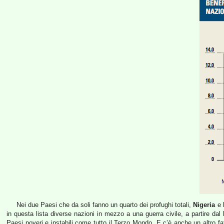
Nei due Paesi che da soli fanno un quarto dei profughi totali,
Nigeria
e
in questa lista diverse nazioni in mezzo a una guerra civile, a partire dal
Paesi poveri e instabili come tutto il Terzo Mondo. E c’è anche un altro f