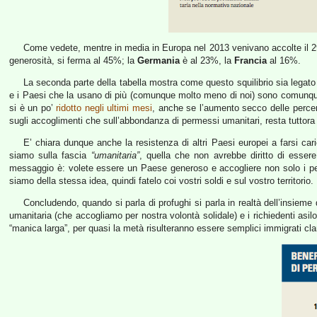
Come vedete, mentre in media in Europa nel 2013 venivano accolte il 2
generosità, si ferma al 45%; la
Germania
è al 23%, la
Francia
al 16%.
La seconda parte della tabella mostra come questo squilibrio sia lega
e i Paesi che la usano di più (comunque molto meno di noi) sono comunque qu
si è un po’
ridotto negli ultimi mesi
, anche se l’aumento secco delle perce
sugli accoglimenti che sull’abbondanza di permessi umanitari, resta tuttora
E’ chiara dunque anche la resistenza di altri Paesi europei a farsi cari
siamo sulla fascia
“umanitaria”
, quella che non avrebbe diritto di essere
messaggio è: volete essere un Paese generoso e accogliere non solo i per
siamo della stessa idea, quindi fatelo coi vostri soldi e sul vostro territorio.
Concludendo, quando si parla di profughi si parla in realtà dell’insieme di 
umanitaria (che accogliamo per nostra volontà solidale) e i richiedenti as
“manica larga”, per quasi la metà risulteranno essere semplici immigrati cla