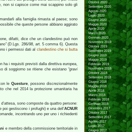
Ottobre 2020
re, non si capisce come mai scappino solo gli
Settembre 2020
Agosto 2020
Luglio 2020
mandarli alla famiglia rimasta al paese; sono
Giugno 2020
è possibile che queste persone abbiano aggirato
Maggio 2020
Aprile 2020
Marzo 2020
Gennaio 2020
ione, difatti, dice che un clandestino può non
Novembre 2019
iano”
(D.Lgs. 286/98, art. 5 comma 6). Questa
Ottobre 2019
ono i permessi dati al
clandestino che si butta
Settembre 2019
Giugno 2019
Maggio 2019
ha i requisiti previsti dalla direttiva europea,
Febbraio 2019
Novembre 2018
so di soggiorno se ritiene che esistano
“gravi
Ottobre 2018
Settembre 2018
Giugno 2018
 con le
Questure
, possono discrezionalmente
Maggio 2018
to che nel 2014 la protezione umanitaria ha
Aprile 2018
Marzo 2018
Febbraio 2018
pi d’attesa, sono composte da quattro persone:
Gennaio 2018
 poi gestiscono i profughi) e una dell’
ACNUR
Dicembre 2017
Ottobre 2017
omande, incontrando uno per uno i richiedenti
Settembre 2017
Agosto 2017
Luglio 2017
ani
e membro della commissione territoriale in
Giugno 2017