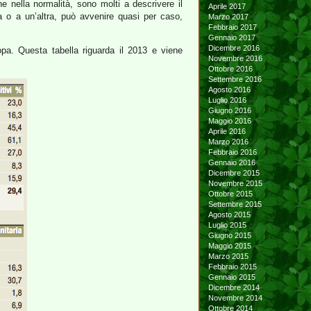
e nella normalità, sono molti a descrivere il
Aprile 2017
 o a un’altra, può avvenire quasi per caso,
Marzo 2017
Febbraio 2017
Gennaio 2017
Dicembre 2016
opa. Questa tabella riguarda il 2013 e viene
Novembre 2016
Ottobre 2016
Settembre 2016
Agosto 2016
Luglio 2016
Giugno 2016
Maggio 2016
Aprile 2016
Marzo 2016
Febbraio 2016
Gennaio 2016
Dicembre 2015
Novembre 2015
Ottobre 2015
Settembre 2015
Agosto 2015
Luglio 2015
Giugno 2015
Maggio 2015
Marzo 2015
Febbraio 2015
Gennaio 2015
Dicembre 2014
Novembre 2014
Ottobre 2014