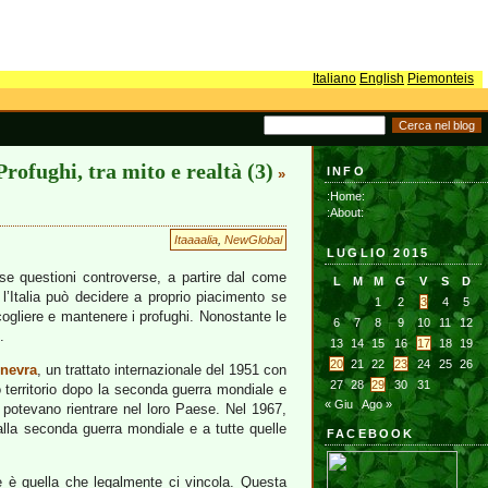
Italiano
English
Piemonteis
Profughi, tra mito e realtà (3)
INFO
»
:Home:
:About:
Itaaaalia
,
NewGlobal
LUGLIO 2015
rse questioni controverse, a partire dal come
L
M
M
G
V
S
D
l’Italia può decidere a proprio piacimento se
1
2
3
4
5
cogliere e mantenere i profughi. Nonostante le
6
7
8
9
10
11
12
.
13
14
15
16
17
18
19
20
21
22
23
24
25
26
nevra
, un trattato internazionale del 1951 con
27
28
29
30
31
ro territorio dopo la seconda guerra mondiale e
« Giu
Ago »
n potevano rientrare nel loro Paese. Nel 1967,
alla seconda guerra mondiale e a tutte quelle
FACEBOOK
e è quella che legalmente ci vincola. Questa