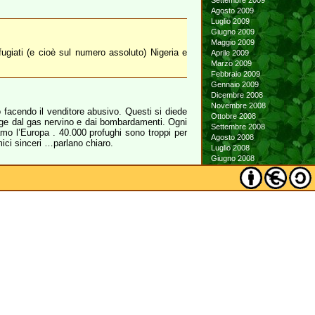
Settembre 2009
Agosto 2009
Luglio 2009
Giugno 2009
Maggio 2009
fugiati (e cioè sul numero assoluto) Nigeria e
Aprile 2009
Marzo 2009
Febbraio 2009
Gennaio 2009
Dicembre 2008
Novembre 2008
o facendo il venditore abusivo. Questi si diede
Ottobre 2008
fugge dal gas nervino e dai bombardamenti. Ogni
Settembre 2008
iamo l’Europa . 40.000 profughi sono troppi per
Agosto 2008
ici sinceri …parlano chiaro.
Luglio 2008
Giugno 2008
Maggio 2008
Aprile 2008
Marzo 2008
Febbraio 2008
Gennaio 2008
Dicembre 2007
Novembre 2007
Ottobre 2007
Settembre 2007
Agosto 2007
Luglio 2007
Giugno 2007
Maggio 2007
Aprile 2007