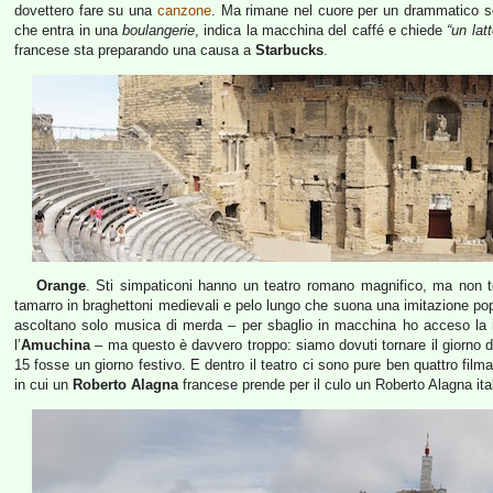
dovettero fare su una
canzone
. Ma rimane nel cuore per un drammatico sc
che entra in una
boulangerie
, indica la macchina del caffé e chiede
“un latt
francese sta preparando una causa a
Starbucks
.
Orange
. Sti simpaticoni hanno un teatro romano magnifico, ma non te
tamarro in braghettoni medievali e pelo lungo che suona una imitazione po
ascoltano solo musica di merda – per sbaglio in macchina ho acceso la r
l’
Amuchina
– ma questo è davvero troppo: siamo dovuti tornare il giorno 
15 fosse un giorno festivo. E dentro il teatro ci sono pure ben quattro film
in cui un
Roberto Alagna
francese prende per il culo un Roberto Alagna ita