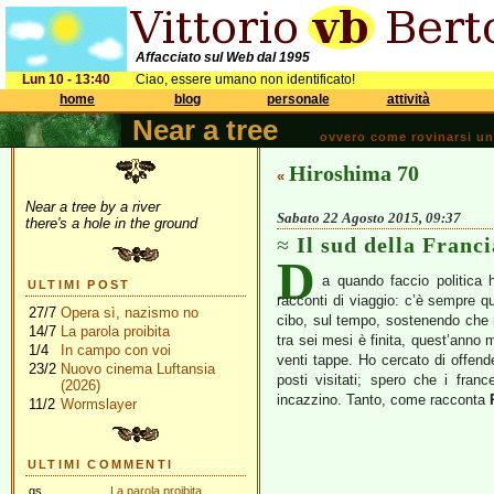
Affacciato sul Web dal 1995
Lun 10 - 13:40
Ciao, essere umano non identificato!
home
blog
personale
attività
Near a tree
ovvero come rovinarsi una 
Hiroshima 70
«
Near a tree by a river
Sabato 22 Agosto 2015, 09:37
there's a hole in the ground
Il sud della Franci
D
a quando faccio politica 
ULTIMI POST
racconti di viaggio: c’è sempre q
27/7
Opera sì, nazismo no
cibo, sul tempo, sostenendo che 
14/7
La parola proibita
tra sei mesi è finita, quest’anno
1/4
In campo con voi
venti tappe. Ho cercato di offende
23/2
Nuovo cinema Luftansia
posti visitati; spero che i franc
(2026)
incazzino. Tanto, come racconta
11/2
Wormslayer
ULTIMI COMMENTI
gs
La parola proibita