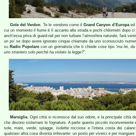
Gole del Verdon
. Te le vendono come il
Grand Canyon d’Europa
ed 
cui un momento il fiume è lì accanto alla strada e pochi chilometri dopo ci s
anch’essa priva di guard-rail per non turbare l’atmosfera naturale, farà venir
un po’ se dopo avere ignorato cinque chiamate da uno sconosciuto nume
su
Radio Popolare
con un giornalista che ti chiede cose tipo
“ma lei, da
uno straniero solo perché ha violato la legge?”
.
Marsiglia
. Ogni città si riconosce dal suo odore, e la principale città de
che devono sistemare le fognature. A parte questo piccolo inconveniente e
sole, mare, verde, spiagge, isolette rocciose e l’intera costa dei calan
qualsiasi altra cosa diventa irrilevante: un posto per viverci e per mangiar