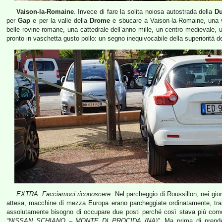
Vaison-la-Romaine
. Invece di fare la solita noiosa autostrada della
Du
per
Gap
e per la valle della
Drome
e sbucare a Vaison-la-Romaine, una ve
belle rovine romane, una cattedrale dell’anno mille, un centro medievale, 
pronto in vaschetta gusto pollo: un segno inequivocabile della superiorità d
EXTRA: Facciamoci riconoscere
. Nel parcheggio di Roussillon, nei gi
attesa, macchine di mezza Europa erano parcheggiate ordinatamente, tran
assolutamente bisogno di occupare due posti perché così stava più comod
“NISSAN SCHIANO – MONTE DI PROCIDA (NA)”
. Ma prima di prende