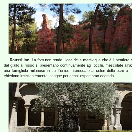
Roussillon
. La foto non rende l’idea della meraviglia che è il sentiero d
dal giallo al rosso si presentano continuamente agli occhi, mescolate all’az
una famigliola milanese in cui l’unico interessato ai colori delle ocre è
chiedono insistentemente lasagne per cena: esportiamo degrado.