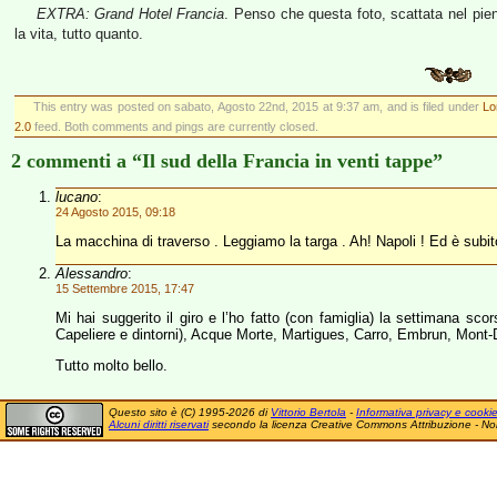
EXTRA: Grand Hotel Francia
. Penso che questa foto, scattata nel pien
la vita, tutto quanto.
This entry was posted on sabato, Agosto 22nd, 2015 at 9:37 am, and is filed under
Lo
2.0
feed. Both comments and pings are currently closed.
2 commenti a “Il sud della Francia in venti tappe”
lucano
:
24 Agosto 2015, 09:18
La macchina di traverso . Leggiamo la targa . Ah! Napoli ! Ed è subito
Alessandro
:
15 Settembre 2015, 17:47
Mi hai suggerito il giro e l’ho fatto (con famiglia) la settimana sc
Capeliere e dintorni), Acque Morte, Martigues, Carro, Embrun, Mont-
Tutto molto bello.
Questo sito è (C) 1995-2026 di
Vittorio Bertola
-
Informativa privacy e cooki
Alcuni diritti riservati
secondo la licenza Creative Commons Attribuzione - No