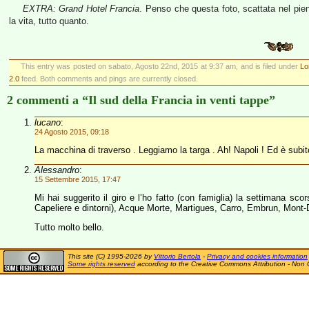
EXTRA: Grand Hotel Francia
. Penso che questa foto, scattata nel pien
la vita, tutto quanto.
This entry was posted on sabato, Agosto 22nd, 2015 at 9:37 am, and is filed under
Lo
2.0
feed. Both comments and pings are currently closed.
2 commenti a “Il sud della Francia in venti tappe”
lucano
:
24 Agosto 2015, 09:18
La macchina di traverso . Leggiamo la targa . Ah! Napoli ! Ed è subito
Alessandro
:
15 Settembre 2015, 17:47
Mi hai suggerito il giro e l’ho fatto (con famiglia) la settimana sc
Capeliere e dintorni), Acque Morte, Martigues, Carro, Embrun, Mont-
Tutto molto bello.
This site (C) 1995-2026 by
Vittorio Bertola
-
Privacy and cookies information
Some rights reserved
according to the Creative Commons Attribution - Non 