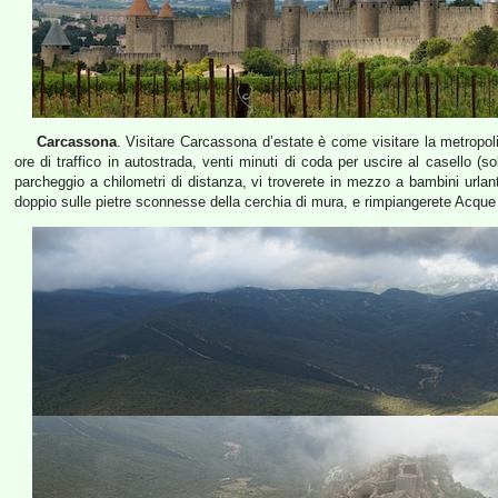
Carcassona
. Visitare Carcassona d’estate è come visitare la metropol
ore di traffico in autostrada, venti minuti di coda per uscire al casello (so
parcheggio a chilometri di distanza, vi troverete in mezzo a bambini urlan
doppio sulle pietre sconnesse della cerchia di mura, e rimpiangerete Acque