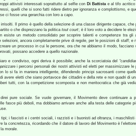
troppi attivisti interessati soprattutto al selfie con
Di Battista
e al tifo acritico
teressi, quelli che si sono fatti ridere dietro per ignoranza e complottismo, e q
se ci fosse una gerarchia con loro a capo.
rrisolti. Il primo è quello della selezione di una classe dirigente capace, che 
artito o che disprezzano la politica
tout court
; è il loro voto a decidere le ele
esiste un metodo consolidato per scoprire talenti e competenze tra gli at
e selezioni, ancora completamente prive di regole, per le posizioni di staff; 
er creare un processo in cui le persone, ora che ne abbiamo il modo, facciano u
provati, possano accedere a quello nazionale.
ro e condiviso, ogni deriva è possibile; anche la scorciatoia del
“candidia
rganizzare i percorsi personali dei nostri attivisti ed eletti per massimizzare le
 lo si fa in maniera intelligente, difendendo principi sacrosanti come quello
i avere eletti che siano portavoce dei cittadini e della rete e non quadri di un
 liberi tutti, con la competizione scomposta e non meritocratica che già vedi
e direi pure sociale. Se vuole governare, il Movimento deve continuare a pe
le fasce più deboli, ma dobbiamo arrivare anche alla testa delle categorie più
use.
pi; i fascisti e i centri sociali, i razzisti e i buonisti ad oltranza, i maschilisti
re la concretezza, ricordando che il datore di lavoro del Movimento è l’elettore 
 la morale.