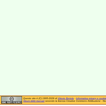
Questo sito è (C) 1995-2026 di
Vittorio Bertola
-
Informativa privacy e cooki
Alcuni diritti riservati
secondo la licenza Creative Commons Attribuzione - No