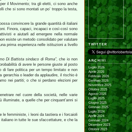
 per il Movimento; tra gli eletti, ci sono anche
uelli che si sono montati un po’ troppo la testa,
possa convincere la grande quantità di italiani
zioni. Finora, capaci, incapaci e così-così sono
tivisti e aiutarli ad emergere nella normale
e non esiste un metodo consolidato per valutare
na prima esperienza nelle istituzioni a livello
TWITTER
mo Di Battista sindaco di Roma”
, che io non
ARCHIVI
 probabilità di avere le persone giuste al posto
Luglio 2026
 di fare politica per un tempo limitato e non
Aprile 2026
a gerarchia o leader da applaudire, il rischio è
Febbraio 2026
amo nei partiti; o che si perdano elezioni per
Gennaio 2026
Novembre 2025
Ottobre 2025
Agosto 2025
netrare nel cuore della società, nelle varie
Luglio 2025
 illuminate, a quelle che per cinquant’anni si
Giugno 2025
Gennaio 2025
Luglio 2024
 e le femministe, i leoni da tastiera e i forcaioli
Aprile 2024
italiano in tutte le sue sfaccettature, e che la
Gennaio 2024
Dicembre 2023
Ottobre 2023