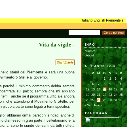
Italiano
English
Piemonteis
Vita da vigile
INFO
»
:Home:
:About:
SinchËstèile
OTTOBRE 2015
nello stand del
Piemonte
e sarà una buona
L
M
M
G
V
S
D
vimento 5 Stelle
al governo.
1
2
3
4
5
6
7
8
9
10
11
ce perché il minimo commento debba sempre
12
13
14
15
16
17
18
concentrata sul palco; sembra che mi abbiano
19
20
21
22
23
24
25
ri temi, anche se il programma ufficiale ancora
26
27
28
29
30
31
oni che attendono il Movimento 5 Stelle, per
« Set
Nov »
 piccola parte sono legati a temi specifici.
FACEBOOK
glio; abbiamo ormai parecchi sindaci anche di
 dismesso in gran parte il velleitarismo e la
 ci sono le spinte derivanti da tutti i difetti