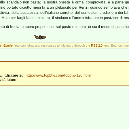
 allo scandalo non basta; la nostra onestà è ormai comprovata, e a parte qua
hanno portato diciotto mesi fa a un plebiscito per
Renzi
quando sembrava che po
tività, della pacatezza, dell’italiano corretto, del curriculum credibile e dei fat
aio per fargli fare il ministro, il sindaco o l’amministratore in posizioni di re
ta di Imola, e spero proprio che, sul posto e in rete, ci sia il modo di parlarne
chËstèile
. You can follow any responses to this entry through the
RSS 2.0
feed. Both comment
5.. Cliccare su:
http://www.topbtw.com/topbtw-126.html
ività future…