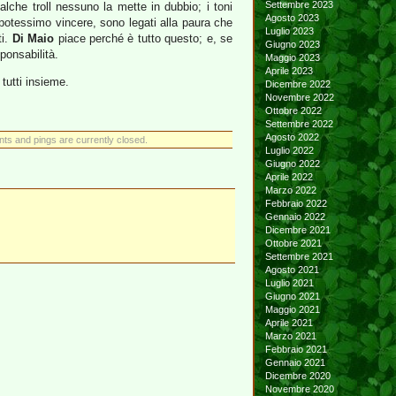
Settembre 2023
lche troll nessuno la mette in dubbio; i toni
Agosto 2023
tessimo vincere, sono legati alla paura che
Luglio 2023
ti.
Di Maio
piace perché è tutto questo; e, se
Giugno 2023
sponsabilità.
Maggio 2023
Aprile 2023
 tutti insieme.
Dicembre 2022
Novembre 2022
Ottobre 2022
Settembre 2022
Agosto 2022
s and pings are currently closed.
Luglio 2022
Giugno 2022
Aprile 2022
Marzo 2022
Febbraio 2022
Gennaio 2022
Dicembre 2021
Ottobre 2021
Settembre 2021
Agosto 2021
Luglio 2021
Giugno 2021
Maggio 2021
Aprile 2021
Marzo 2021
Febbraio 2021
Gennaio 2021
Dicembre 2020
Novembre 2020