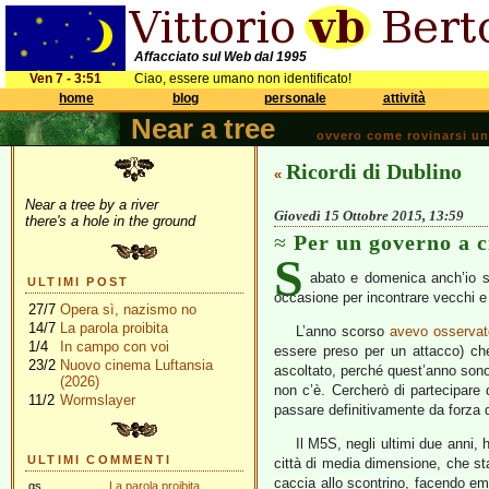
Affacciato sul Web dal 1995
Ven 7 - 3:51
Ciao, essere umano non identificato!
home
blog
personale
attività
Near a tree
ovvero come rovinarsi una 
Ricordi di Dublino
«
Near a tree by a river
Giovedì 15 Ottobre 2015, 13:59
there's a hole in the ground
Per un governo a c
S
abato e domenica anch’io 
ULTIMI POST
occasione per incontrare vecchi e
27/7
Opera sì, nazismo no
14/7
La parola proibita
L’anno scorso
avevo osservat
1/4
In campo con voi
essere preso per un attacco) che
23/2
Nuovo cinema Luftansia
ascoltato, perché quest’anno sono 
(2026)
non c’è. Cercherò di partecipare
11/2
Wormslayer
passare definitivamente da forza d
Il M5S, negli ultimi due anni,
ULTIMI COMMENTI
città di media dimensione, che st
caccia allo scontrino, facendo emer
gs
La parola proibita