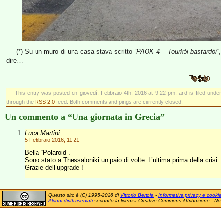
(*) Su un muro di una casa stava scritto
“PAOK 4 – Tourkòi bastardòi”
dire…
This entry was posted on giovedì, Febbraio 4th, 2016 at 9:22 pm, and is filed unde
through the
RSS 2.0
feed. Both comments and pings are currently closed.
Un commento a “Una giornata in Grecia”
Luca Martini
:
5 Febbraio 2016, 11:21
Bella “Polaroid”.
Sono stato a Thessaloniki un paio di volte. L’ultima prima della crisi.
Grazie dell’upgrade !
Questo sito è (C) 1995-2026 di
Vittorio Bertola
-
Informativa privacy e cooki
Alcuni diritti riservati
secondo la licenza Creative Commons Attribuzione - No