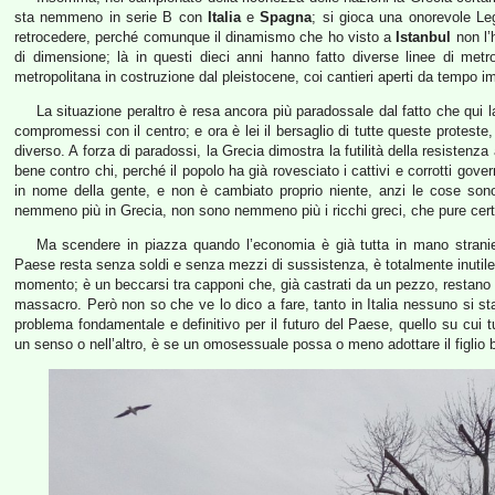
sta nemmeno in serie B con
Italia
e
Spagna
; si gioca una onorevole L
retrocedere, perché comunque il dinamismo che ho visto a
Istanbul
non l’
di dimensione; là in questi dieci anni hanno fatto diverse linee di metro
metropolitana in costruzione dal pleistocene, coi cantieri aperti da tempo 
La situazione peraltro è resa ancora più paradossale dal fatto che qui la
compromessi con il centro; e ora è lei il bersaglio di tutte queste proteste
diverso. A forza di paradossi, la Grecia dimostra la futilità della resisten
bene contro chi, perché il popolo ha già rovesciato i cattivi e corrotti gove
in nome della gente, e non è cambiato proprio niente, anzi le cose so
nemmeno più in Grecia, non sono nemmeno più i ricchi greci, che pure cer
Ma scendere in piazza quando l’economia è già tutta in mano straniera
Paese resta senza soldi e senza mezzi di sussistenza, è totalmente inutile; 
momento; è un beccarsi tra capponi che, già castrati da un pezzo, restano tu
massacro. Però non so che ve lo dico a fare, tanto in Italia nessuno si st
problema fondamentale e definitivo per il futuro del Paese, quello su cui t
un senso o nell’altro, è se un omosessuale possa o meno adottare il figlio 