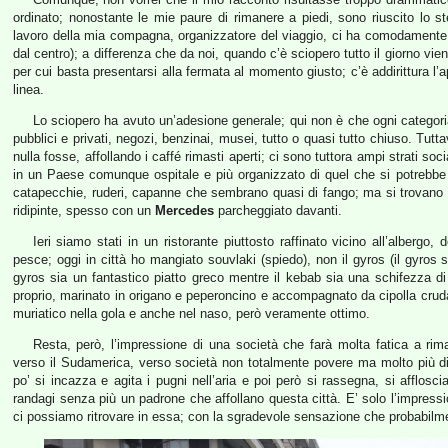
ordinato; nonostante le mie paure di rimanere a piedi, sono riuscito lo ste
lavoro della mia compagna, organizzatore del viaggio, ci ha comodamente 
dal centro); a differenza che da noi, quando c’è sciopero tutto il giorno vien
per cui basta presentarsi alla fermata al momento giusto; c’è addirittura l’
linea.
Lo sciopero ha avuto un’adesione generale; qui non è che ogni categoria
pubblici e privati, negozi, benzinai, musei, tutto o quasi tutto chiuso. Tu
nulla fosse, affollando i caffé rimasti aperti; ci sono tuttora ampi strati s
in un Paese comunque ospitale e più organizzato di quel che si potrebbe p
catapecchie, ruderi, capanne che sembrano quasi di fango; ma si trovano a
ridipinte, spesso con un
Mercedes
parcheggiato davanti.
Ieri siamo stati in un ristorante piuttosto raffinato vicino all’alber
pesce; oggi in città ho mangiato souvlaki (spiedo), non il gyros (il gyros 
gyros sia un fantastico piatto greco mentre il kebab sia una schifezza di
proprio, marinato in origano e peperoncino e accompagnato da cipolla crud
muriatico nella gola e anche nel naso, però veramente ottimo.
Resta, però, l’impressione di una società che farà molta fatica a ri
verso il Sudamerica, verso società non totalmente povere ma molto più di
po’ si incazza e agita i pugni nell’aria e poi però si rassegna, si afflosci
randagi senza più un padrone che affollano questa città. E’ solo l’impressi
ci possiamo ritrovare in essa; con la sgradevole sensazione che probabilm