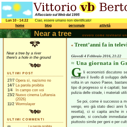
Affacciato sul Web dal 1995
Lun 10 - 14:22
Ciao, essere umano non identificato!
home
blog
personale
attività
Near a tree
ovvero come rovinarsi una 
Trent’anni fa in telev
«
Near a tree by a river
Giovedì 4 Febbraio 2016, 21:22
there's a hole in the ground
Una giornata in G
G
li economisti discutono se
ULTIMI POST
misurare il livello di sviluppo de
27/7
Opera sì, nazismo no
volta in un nuovo Paese, bastano 
14/7
La parola proibita
tipo di progresso si è capitati; ba
1/4
In campo con voi
pulizia delle strade, i materiali ut
23/2
Nuovo cinema Luftansia
(2026)
Se poi, come è successo a me
11/2
Wormslayer
vengo, ero già stato dieci anni 
resetta), ci si capita anche in 
generale, si conclude immediatam
ULTIMI COMMENTI
piuttosto simile per geni e per cul
gs
La parola proibita