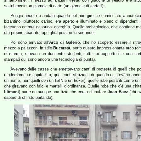
smartphone, in mezzo ad anziani vestiti con giacche di velluto e a stude
sottobraccio un giornale di carta (un giornale di carta!!).
Peggio ancora è andata quando nel mio giro ho cominciato a incrociare 
bizantino, piuttosto carino, era aperto e illuminato e pieno di dipendent
facevano entrare nessuno: aperghìa. Quello archeologico, che contiene mera
era proprio sbarrato: aperghìa persino le serrande.
Poi sono arrivato all’
Arco di Galerio
, che ho scoperto essere il ritrov
mezzo a palazzoni in stile
Bucarest
, sotto questo impressionante arco roma
di marmo, stavano un duecento studenti, tutti coi cappottoni e con cartel
stampati qui sono ancora una tecnologia di punta).
Avevano delle casse che emettevano canti di protesta di quelli che po
modernamente capitalista; quei canti strazianti di quando esistevano ancora 
un nome, non quelli con un ISIN e un ticker), quelle robe pesanti come un
che giravano con falci e martelli d’ordinanza. Quelle robe che c’è una chit
Illimani
) parte comunque una tizia che cerca di imitare
Joan Baez
(chi a
sapere di chi sto parlando).