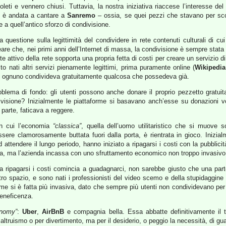
eti e vennero chiusi. Tuttavia, la nostra iniziativa riaccese l’interesse de
na è andata a cantare a
Sanremo
– ossia, se quei pezzi che stavano per sco
a quell’antico sforzo di condivisione.
a questione sulla legittimità del condividere in rete contenuti culturali di c
ineare che, nei primi anni dell’Internet di massa, la condivisione è sempre stat
ente attivo della rete sopporta una propria fetta di costi per creare un servizio 
o nati altri servizi pienamente legittimi, prima puramente online (
Wikipedia
ui ognuno condivideva gratuitamente qualcosa che possedeva già.
blema di fondo: gli utenti possono anche donare il proprio pezzetto gratui
ivisione? Inizialmente le piattaforme si basavano anch’esse su donazioni vo
parte, faticava a reggere.
n cui l’economia
“classica”
, quella dell’uomo utilitaristico che si muove sol
re clamorosamente buttata fuori dalla porta, è rientrata in gioco. Inizialm
 attendere il lungo periodo, hanno iniziato a ripagarsi i costi con la pubblic
uita, ma l’azienda incassa con uno sfruttamento economico non troppo invasivo d
a ripagarsi i costi comincia a guadagnarci, non sarebbe giusto che una part
o spazio, e sono nati i professionisti del video scemo e della stupidaggine vir
e si è fatta più invasiva, dato che sempre più utenti non condividevano per p
 beneficenza.
onomy”
:
Uber
,
AirBnB
e compagnia bella. Essa abbatte definitivamente il
altruismo o per divertimento, ma per il desiderio, o peggio la necessità, di g