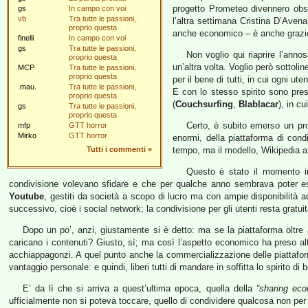
progetto Prometeo divennero obsol
gs
In campo con voi
vb
Tra tutte le passioni,
l’altra settimana Cristina D’Ave
proprio questa
anche economico – è anche grazie 
finelli
In campo con voi
gs
Tra tutte le passioni,
Non voglio qui riaprire l’annos
proprio questa
un’altra volta. Voglio però sottol
MCP
Tra tutte le passioni,
proprio questa
per il bene di tutti, in cui ogni ut
.mau.
Tra tutte le passioni,
E con lo stesso spirito sono prest
proprio questa
(
Couchsurfing
,
Blablacar
), in c
gs
Tra tutte le passioni,
proprio questa
Certo, è subito emerso un pro
mfp
GTT horror
Mirko
GTT horror
enormi, della piattaforma di cond
Tutti i commenti
»
tempo, ma il modello, Wikipedia a 
Questo è stato il momento i
condivisione volevano sfidare e che per qualche anno sembrava poter esse
Youtube
, gestiti da società a scopo di lucro ma con ampie disponibilità ad
successivo, cioè i social network; la condivisione per gli utenti resta grat
Dopo un po’, anzi, giustamente si è detto: ma se la piattaforma oltre 
caricano i contenuti? Giusto, sì; ma così l’aspetto economico ha preso altr
acchiappagonzi. A quel punto anche la commercializzazione delle piattaform
vantaggio personale: e quindi, liberi tutti di mandare in soffitta lo spirito di
E’ da lì che si arriva a quest’ultima epoca, quella della
“sharing ec
ufficialmente non si poteva toccare, quello di condividere qualcosa non per 