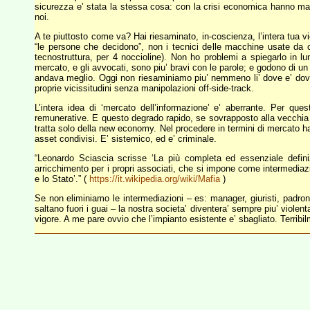
sicurezza e’ stata la stessa cosa: con la crisi economica hanno manov
noi.
A te piuttosto come va? Hai riesaminato, in-coscienza, l’intera tua 
“le persone che decidono”, non i tecnici delle macchine usate da c
tecnostruttura, per 4 noccioline). Non ho problemi a spiegarlo in lun
mercato, e gli avvocati, sono piu’ bravi con le parole; e godono di u
andava meglio. Oggi non riesaminiamo piu’ nemmeno li’ dove e’ dovero
proprie vicissitudini senza manipolazioni off-side-track.
L’intera idea di ‘mercato dell’informazione’ e’ aberrante. Per quest
remunerative. E questo degrado rapido, se sovrapposto alla vecchia te
tratta solo della new economy. Nel procedere in termini di mercato hann
asset condivisi. E’ sistemico, ed e’ criminale.
“Leonardo Sciascia scrisse ‘La più completa ed essenziale definiz
arricchimento per i propri associati, che si impone come intermediazio
e lo Stato’.” (
https://it.wikipedia.org/wiki/Mafia
)
Se non eliminiamo le intermediazioni – es: manager, giuristi, padron
saltano fuori i guai – la nostra societa’ diventera’ sempre piu’ viole
vigore. A me pare ovvio che l’impianto esistente e’ sbagliato. Terribi