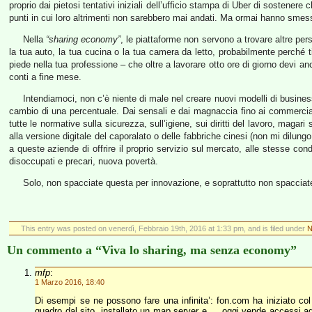
proprio dai pietosi tentativi iniziali dell’ufficio stampa di Uber di sostenere
punti in cui loro altrimenti non sarebbero mai andati. Ma ormai hanno smess
Nella
“sharing economy”
, le piattaforme non servono a trovare altre per
la tua auto, la tua cucina o la tua camera da letto, probabilmente perché 
piede nella tua professione – che oltre a lavorare otto ore di giorno devi an
conti a fine mese.
Intendiamoci, non c’è niente di male nel creare nuovi modelli di business
cambio di una percentuale. Dai sensali e dai magnaccia fino ai commerciali 
tutte le normative sulla sicurezza, sull’igiene, sui diritti del lavoro, mag
alla versione digitale del caporalato o delle fabbriche cinesi (non mi dilung
a queste aziende di offrire il proprio servizio sul mercato, alle stesse con
disoccupati e precari, nuova povertà.
Solo, non spacciate questa per innovazione, e soprattutto non spacciate
This entry was posted on venerdì, Febbraio 19th, 2016 at 1:33 pm, and is filed under
N
Un commento a “Viva lo sharing, ma senza economy”
mfp
:
1 Marzo 2016, 18:40
Di esempi se ne possono fare una infinita’: fon.com ha iniziato c
quadro dal sito, installato un map server e … oggi vende accessi ad i