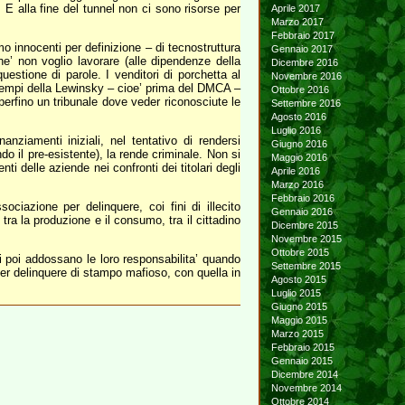
 E alla fine del tunnel non ci sono risorse per
Aprile 2017
Marzo 2017
Febbraio 2017
 innocenti per definizione – di tecnostruttura
Gennaio 2017
e’ non voglio lavorare (alle dipendenze della
Dicembre 2016
uestione di parole. I venditori di porchetta al
Novembre 2016
i tempi della Lewinsky – cioe’ prima del DMCA –
Ottobre 2016
erfino un tribunale dove veder riconosciute le
Settembre 2016
Agosto 2016
Luglio 2016
anziamenti iniziali, nel tentativo di rendersi
Giugno 2016
o il pre-esistente), la rende criminale. Non si
Maggio 2016
ti delle aziende nei confronti dei titolari degli
Aprile 2016
Marzo 2016
Febbraio 2016
iazione per delinquere, coi fini di illecito
Gennaio 2016
tra la produzione e il consumo, tra il cittadino
Dicembre 2015
Novembre 2015
Ottobre 2015
i poi addossano le loro responsabilita’ quando
Settembre 2015
per delinquere di stampo mafioso, con quella in
Agosto 2015
Luglio 2015
Giugno 2015
Maggio 2015
Marzo 2015
Febbraio 2015
Gennaio 2015
Dicembre 2014
Novembre 2014
Ottobre 2014