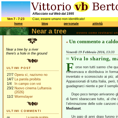
Affacciato sul Web dal 1995
Ven 7 - 7:23
Ciao, essere umano non identificato!
home
blog
personale
attività
Near a tree
ovvero come rovinarsi una 
Un commento a caldo 
«
Near a tree by a river
Venerdì 19 Febbraio 2016, 13:33
there's a hole in the ground
Viva lo sharing, 
F
orse non tutti sanno che qu
ULTIMI POST
conservava e distribuiva in forma d
27/7
Opera sì, nazismo no
inventato e sconosciuto ai più; a
14/7
La parola proibita
Appassionati di tutta Italia, però, 
1/4
In campo con voi
guadagnarci niente e per il semplice
23/2
Nuovo cinema Luftansia
(2026)
Dopo poco tempo arrivarono gl
11/2
Wormslayer
di farmi sbaraccare tutto, al che
l’eliminazione delle sole canzoni 
Mediaset
.
ULTIMI COMMENTI
Un paio di anni dopo furono i
gs
La parola proibita