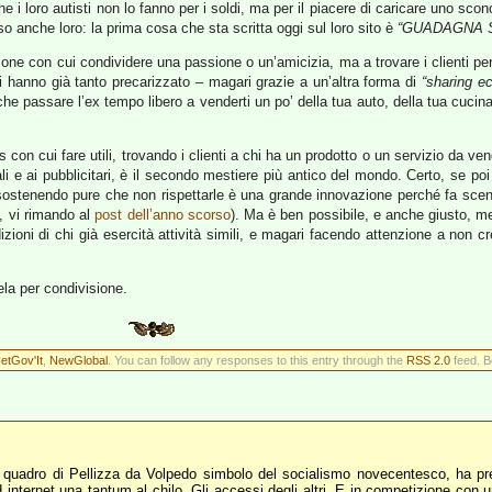
 che i loro autisti non lo fanno per i soldi, ma per il piacere di caricare uno sc
o anche loro: la prima cosa che sta scritta oggi sul loro sito è
“GUADAGNA S
sone con cui condividere una passione o un’amicizia, ma a trovare i clienti per
ti hanno già tanto precarizzato – magari grazie a un’altra forma di
“sharing e
che passare l’ex tempo libero a venderti un po’ della tua auto, della tua cucina
 con cui fare utili, trovando i clienti a chi ha un prodotto o un servizio da ve
e ai pubblicitari, è il secondo mestiere più antico del mondo. Certo, se poi 
ari sostenendo pure che non rispettarle è una grande innovazione perché fa sce
o, vi rimando al
post dell’anno scorso
). Ma è ben possibile, e anche giusto, me
dizioni di chi già esercità attività simili, e magari facendo attenzione a non 
la per condivisione.
etGov'It
,
NewGlobal
. You can follow any responses to this entry through the
RSS 2.0
feed. B
ol quadro di Pellizza da Volpedo simbolo del socialismo novecentesco, ha p
nternet una tantum al chilo. Gli accessi degli altri. E in competizione con una