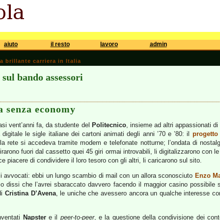
aiuto
il resto
lavoro
admin
brillante carriera in Italia
sul bando assessori
ma senza economy
asi vent’anni fa, da studente del
Politecnico
, insieme ad altri appassionati di 
igitale le sigle italiane dei cartoni animati degli anni ’70 e ’80: il
progetto
lla rete si accedeva tramite modem e telefonate notturne; l’ondata di nostalg
tirarono fuori dal cassetto quei 45 giri ormai introvabili, li digitalizzarono con l
 piacere di condividere il loro tesoro con gli altri, li caricarono sul sito.
i avvocati: ebbi un lungo scambio di mail con un allora sconosciuto
Enzo M
 io dissi che l’avrei sbaraccato davvero facendo il maggior casino possibile
di
Cristina D’Avena
, le uniche che avessero ancora un qualche interesse c
nventati
Napster
e il
peer-to-peer
, e la questione della condivisione dei cont