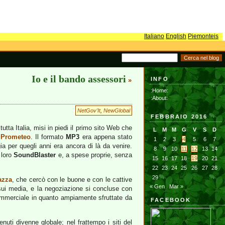
Italiano
English
Piemonteis
Io e il bando assessori
INFO
»
:Home:
:About:
NetGov'It
,
NewGlobal
FEBBRAIO 2016
tutta Italia, misi in piedi il primo sito Web che
L
M
M
G
V
S
D
 Prometeo
. Il formato
MP3
era appena stato
1
2
3
4
5
6
7
ia per quegli anni era ancora di là da venire.
8
9
10
11
12
13
14
e loro
SoundBlaster
e, a spese proprie, senza
15
16
17
18
19
20
21
22
23
24
25
26
27
28
29
azza
, che cercò con le buone e con le cattive
« Gen
Mar »
 sui media, e la negoziazione si concluse con
ommerciale in quanto ampiamente sfruttate da
FACEBOOK
enuti divenne globale; nel frattempo i siti del