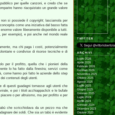
l pubblico per quelle canzoni, e credo che se
mparire hanno riacquistato un grande valore
ui non si possiede il
copyright
; lasciamola per
a concepita come una iniziativa dal basso fatta
di enorme valore liberamente disponibile a tutti.
, per esempio), e poi anche nel mondo reale
TWITTER
tamente, ma chi paga i costi, potenzialmente
lontarie e condivise di risorse tecniche e di
ARCHIVI
Luglio 2026
Aprile 2026
o per il profitto, quella che i pionieri della
Febbraio 2026
ente lo ha fatto dalla finestra; servizi come
Gennaio 2026
ità, come hanno poi fatto le aziende dello step
Novembre 2025
ei contenuti degli utenti.
Ottobre 2025
Agosto 2025
e di questi guadagni tornasse agli utenti che
Luglio 2025
Giugno 2025
ale, e poi i titoli acchiappaclick e le bufale
Gennaio 2025
iacere o per altruismo, ma per profitto e per
Luglio 2024
Aprile 2024
Gennaio 2024
 tabù che scricchiolava da un pezzo ma che
Dicembre 2023
uadagnare dei soldi. Che sia un tabù è evidente
Ottobre 2023