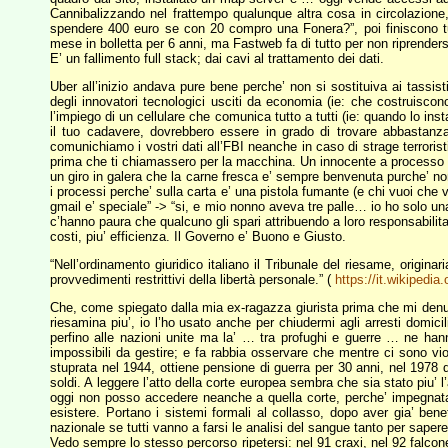
Cannibalizzando nel frattempo qualunque altra cosa in circolazione,
spendere 400 euro se con 20 compro una Fonera?”, poi finiscono tu
mese in bolletta per 6 anni, ma Fastweb fa di tutto per non riprendersel
E’ un fallimento full stack; dai cavi al trattamento dei dati.
Uber all’inizio andava pure bene perche’ non si sostituiva ai tassist
degli innovatori tecnologici usciti da economia (ie: che costruisc
l’impiego di un cellulare che comunica tutto a tutti (ie: quando lo in
il tuo cadavere, dovrebbero essere in grado di trovare abbastan
comunichiamo i vostri dati all’FBI neanche in caso di strage terroristi
prima che ti chiamassero per la macchina. Un innocente a processo ci 
un giro in galera che la carne fresca e’ sempre benvenuta purche’ no
i processi perche’ sulla carta e’ una pistola fumante (e chi vuoi che 
gmail e’ speciale” -> “si, e mio nonno aveva tre palle… io ho solo un
c’hanno paura che qualcuno gli spari attribuendo a loro responsabilita
costi, piu’ efficienza. Il Governo e’ Buono e Giusto.
“Nell’ordinamento giuridico italiano il Tribunale del riesame, origin
provvedimenti restrittivi della libertà personale.” (
https://it.wikipedia
Che, come spiegato dalla mia ex-ragazza giurista prima che mi denun
riesamina piu’, io l’ho usato anche per chiudermi agli arresti domici
perfino alle nazioni unite ma la’ … tra profughi e guerre … ne hanno
impossibili da gestire; e fa rabbia osservare che mentre ci sono vi
stuprata nel 1944, ottiene pensione di guerra per 30 anni, nel 1978 d
soldi. A leggere l’atto della corte europea sembra che sia stato piu’
oggi non posso accedere neanche a quella corte, perche’ impegnata
esistere. Portano i sistemi formali al collasso, dopo aver gia’ be
nazionale se tutti vanno a farsi le analisi del sangue tanto per sape
Vedo sempre lo stesso percorso ripetersi: nel 91 craxi, nel 92 falcone