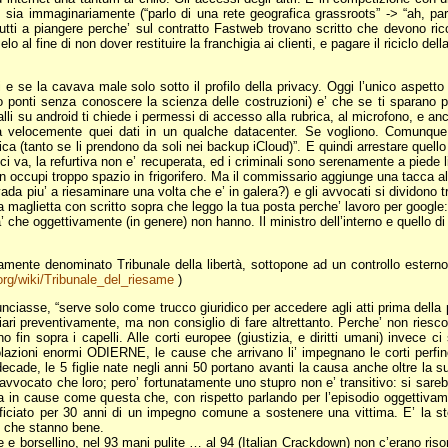
 sia immaginariamente (“parlo di una rete geografica grassroots” -> “ah, par
tti a piangere perche’ sul contratto Fastweb trovano scritto che devono ri
o al fine di non dover restituire la franchigia ai clienti, e pagare il riciclo de
i e se la cavava male solo sotto il profilo della privacy. Oggi l’unico aspett
ono ponti senza conoscere la scienza delle costruzioni) e’ che se ti sparano
stalli su android ti chiede i permessi di accesso alla rubrica, al microfono, e
za velocemente quei dati in un qualche datacenter. Se vogliono. Comunqu
ca (tanto se li prendono da soli nei backup iCloud)”. E quindi arrestare quello 
va, la refurtiva non e’ recuperata, ed i criminali sono serenamente a piede li
n occupi troppo spazio in frigorifero. Ma il commissario aggiunge una tacca a
vada piu’ a riesaminare una volta che e’ in galera?) e gli avvocati si dividono 
a maglietta con scritto sopra che leggo la tua posta perche’ lavoro per google:
’ che oggettivamente (in genere) non hanno. Il ministro dell’interno e quello d
ariamente denominato Tribunale della libertà, sottopone ad un controllo esterno
.org/wiki/Tribunale_del_riesame
)
ciasse, “serve solo come trucco giuridico per accedere agli atti prima della
liari preventivamente, ma non consiglio di fare altrettanto. Perche’ non ries
 fin sopra i capelli. Alle corti europee (giustizia, e diritti umani) invece
olazioni enormi ODIERNE, le cause che arrivano li’ impegnano le corti perfin
ecade, le 5 figlie nate negli anni 50 portano avanti la causa anche oltre la su
 l’avvocato che loro; pero’ fortunatamente uno stupro non e’ transitivo: si sar
 in cause come questa che, con rispetto parlando per l’episodio oggettivam
neficiato per 30 anni di un impegno comune a sostenere una vittima. E’ la 
re che stanno bene.
 e borsellino, nel 93 mani pulite … al 94 (Italian Crackdown) non c’erano risor