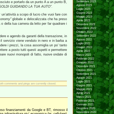
Settembre 2023
onosciuto e portarlo da un punto A a un punto B,
Agosto 2023
OLDI GUIDANDO LA TUA AUTO”
.
Luglio 2023
Giugno 2023
 un’attività a scopo di lucro che vuoi fare con
Maggio 2023
conomy”
globale e delocalizzata che ha preso
Aprile 2023
 o della tua camera da letto per far quadrare i
Dicembre 2022
Novembre 2022
Ottobre 2022
ndere e agendo da garanti della transazione, in
Settembre 2022
Agosto 2022
il servizio viene venduto in nero e in barba a
Luglio 2022
ndere i prezzi, la cosa assomiglia un po’ tanto
Giugno 2022
ttere a posto tutti questi aspetti e permettere
Aprile 2022
creare nuovi monopoli di fatto, nuove ondate di
Marzo 2022
Febbraio 2022
Gennaio 2022
Dicembre 2021
Ottobre 2021
Settembre 2021
Agosto 2021
Luglio 2021
oth comments and pings are currently closed.
Giugno 2021
Maggio 2021
Aprile 2021
Marzo 2021
Febbraio 2021
Gennaio 2021
Dicembre 2020
reso finanziamenti da Google e BT, rimosso il
Novembre 2020
 infrastruttura piu’ economica (ie: cellulare).