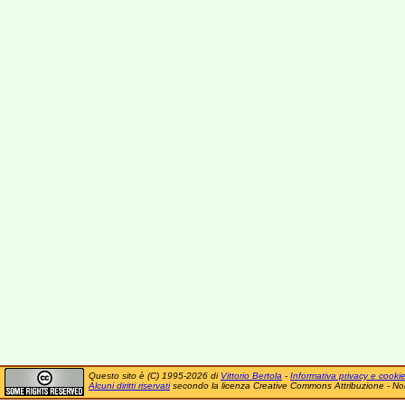
Questo sito è (C) 1995-2026 di
Vittorio Bertola
-
Informativa privacy e cooki
Alcuni diritti riservati
secondo la licenza Creative Commons Attribuzione - No