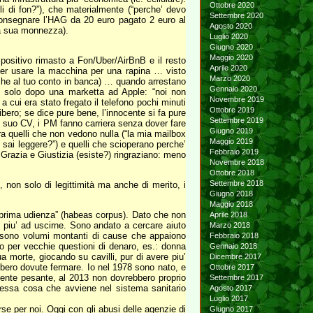
Ottobre 2020
li di fon?”), che materialmente (“perche’ devo
Settembre 2020
consegnare l’HAG da 20 euro pagato 2 euro al
Agosto 2020
lla sua monnezza).
Luglio 2020
Giugno 2020
Maggio 2020
o positivo rimasto a Fon/Uber/AirBnB e il resto
Aprile 2020
 per usare la macchina per una rapina … visto
Marzo 2020
 anche al tuo conto in banca) … quando arrestano
Gennaio 2020
e solo dopo una marketta ad Apple: “noi non
Novembre 2019
a cui era stato fregato il telefono pochi minuti
Ottobre 2019
bero; se dice pure bene, l’innocente si fa pure
Settembre 2019
l suo CV, i PM fanno carriera senza dover fare
Giugno 2019
tra quelli che non vedono nulla (“la mia mailbox
Maggio 2019
 sai leggere?”) e quelli che scioperano perche’
Febbraio 2019
i Grazia e Giustizia (esiste?) ringraziano: meno
Novembre 2018
Ottobre 2018
Settembre 2018
, non solo di legittimità ma anche di merito, i
Giugno 2018
Maggio 2018
 prima udienza” (habeas corpus). Dato che non
Aprile 2018
co piu’ ad uscirne. Sono andato a cercare aiuto
Marzo 2018
 ci sono volumi montanti di cause che appaiono
Febbraio 2018
o per vecchie questioni di denaro, es.: donna
Gennaio 2018
a morte, giocando su cavilli, pur di avere piu’
Dicembre 2017
ebbero dovute fermare. Io nel 1978 sono nato, e
Ottobre 2017
ente pesante, al 2013 non dovrebbero proprio
Settembre 2017
stessa cosa che avviene nel sistema sanitario
Agosto 2017
Luglio 2017
se per noi. Oggi con gli abusi delle agenzie di
Giugno 2017