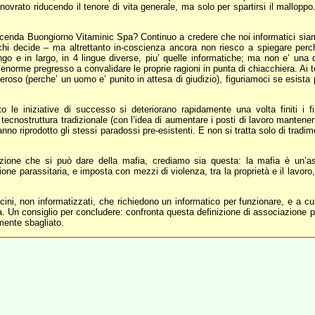
rato riducendo il tenore di vita generale, ma solo per spartirsi il malloppo.
vicenda Buongiorno Vitaminic Spa? Continuo a credere che noi informatici siamo
hi decide – ma altrettanto in-coscienza ancora non riesco a spiegare perch
go e in largo, in 4 lingue diverse, piu’ quelle informatiche; ma non e’ una q
n enorme pregresso a convalidare le proprie ragioni in punta di chiacchiera. A
so (perche’ un uomo e’ punito in attesa di giudizio), figuriamoci se esista p
o le iniziative di successo si deteriorano rapidamente una volta finiti i fin
cnostruttura tradizionale (con l’idea di aumentare i posti di lavoro mantenend
o riprodotto gli stessi paradossi pre-esistenti. E non si tratta solo di tradimen
ione che si può dare della mafia, crediamo sia questa: la mafia è un’assoc
ne parassitaria, e imposta con mezzi di violenza, tra la proprietà e il lavoro, 
cini, non informatizzati, che richiedono un informatico per funzionare, e a cu
nta. Un consiglio per concludere: confronta questa definizione di associazione 
lmente sbagliato.