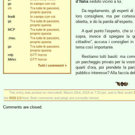
d’Italia
seduto vicino a lui.
gs
In campo con voi
vb
Tra tutte le passioni,
Da regolamento, gli esperti di
proprio questa
loro consigliere, ma per cortes
finelli
In campo con voi
gs
Tra tutte le passioni,
obietta, e do la parola all’esperto.
proprio questa
MCP
Tra tutte le passioni,
A quel punto l’esperto, che si
proprio questa
sopra, invece di spiegare la q
.mau.
Tra tutte le passioni,
cittadino”
, accusa i consiglieri i
proprio questa
gs
Tra tutte le passioni,
tema così importante.
proprio questa
mfp
GTT horror
Restiamo tutti basiti: ma com
Mirko
GTT horror
un parcheggio privato per la vostr
Tutti i commenti
»
quarti d’ora, poi prendete la pa
pubblico interesse? Alla faccia d
This entry was posted on mercoledì, Marzo 23rd, 2016 at 7:32 pm, and is filed under
the
RSS 2.0
feed. Both comments and pings are currently closed.
Comments are closed.