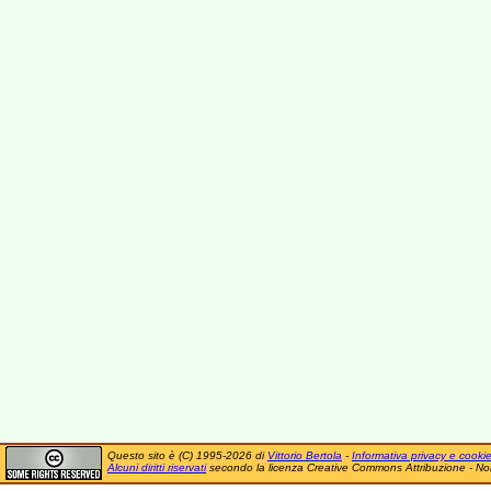
Questo sito è (C) 1995-2026 di
Vittorio Bertola
-
Informativa privacy e cooki
Alcuni diritti riservati
secondo la licenza Creative Commons Attribuzione - No