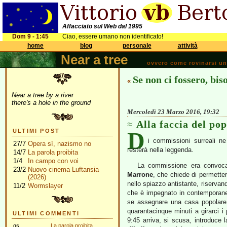
Affacciato sul Web dal 1995
Dom 9 - 1:45
Ciao, essere umano non identificato!
home
blog
personale
attività
Near a tree
ovvero come rovinarsi una 
Se non ci fossero, bis
«
Near a tree by a river
there's a hole in the ground
Mercoledì 23 Marzo 2016, 19:32
Alla faccia del po
D
ULTIMI POST
i commissioni surreali n
27/7
Opera sì, nazismo no
resterà nella leggenda.
14/7
La parola proibita
1/4
In campo con voi
La commissione era convocat
23/2
Nuovo cinema Luftansia
Marrone
, che chiede di permetter
(2026)
nello spiazzo antistante, riservan
11/2
Wormslayer
che è impegnato in contemporane
se assegna
re una casa popolare 
quarantacinque minuti a girarci i p
ULTIMI COMMENTI
9:45 arriva, si scusa, introduce 
gs
La parola proibita