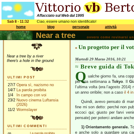
Affacciato sul Web dal 1995
Sab 8 - 11:32
Ciao, essere umano non identificato!
home
blog
personale
attività
Near a tree
ovvero come rovinarsi una 
Un progetto per il vo
«
Near a tree by a river
Martedì 29 Marzo 2016, 10:21
there's a hole in the ground
Breve guida di Tok
Q
ualche giorno fa, una copp
ULTIMI POST
per una settimana a
Tokyo
. Il
Gi
27/7
Opera sì, nazismo no
l’ultima volta (era l’agosto 2014)
14/7
La parola proibita
un anno orribile; non a caso
il 4 i
1/4
In campo con voi
23/2
Nuovo cinema Luftansia
Quindi, avevo pensato di mand
(2026)
fine mi son detto: perché non pub
11/2
Wormslayer
eccoci qui; giusto per farvi veni
pensate) per poterci andare anche
ULTIMI COMMENTI
1) Orientamento generale.
To
e anche solo a guardare una cart
gs
La parola proibita