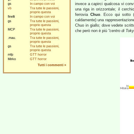
invece a capirci qualcosa vi con
gs
In campo con voi
vb
Tra tutte le passioni,
una riga in orizzontale; il cerchi
proprio questa
ferrovia
Chuo
. Ecco qui sotto (
finelli
In campo con voi
caldamente) una rappresentazione
gs
Tra tutte le passioni,
proprio questa
Chuo in giallo; dove vedete scrit
MCP
Tra tutte le passioni,
che però non è più
“centro di Toky
proprio questa
.mau.
Tra tutte le passioni,
proprio questa
gs
Tra tutte le passioni,
proprio questa
mfp
GTT horror
Mirko
GTT horror
Tutti i commenti
»