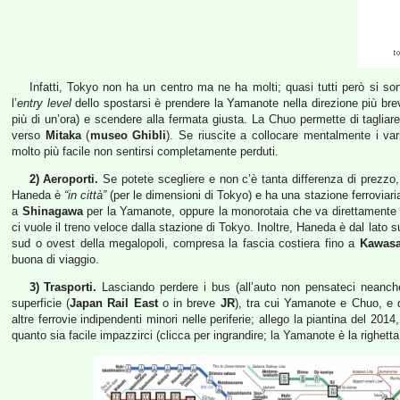
Infatti, Tokyo non ha un centro ma ne ha molti; quasi tutti però si so
l’
entry level
dello spostarsi è prendere la Yamanote nella direzione più brev
più di un’ora) e scendere alla fermata giusta. La Chuo permette di taglia
verso
Mitaka
(
museo Ghibli
). Se riuscite a collocare mentalmente i var
molto più facile non sentirsi completamente perduti.
2) Aeroporti.
Se potete scegliere e non c’è tanta differenza di prezzo
Haneda è
“in città”
(per le dimensioni di Tokyo) e ha una stazione ferroviari
a
Shinagawa
per la Yamanote, oppure la monorotaia che va direttamente fin
ci vuole il treno veloce dalla stazione di Tokyo. Inoltre, Haneda è dal lato 
sud o ovest della megalopoli, compresa la fascia costiera fino a
Kawasa
buona di viaggio.
3) Trasporti.
Lasciando perdere i bus (all’auto non pensateci neanche),
superficie (
Japan Rail East
o in breve
JR
), tra cui Yamanote e Chuo, e d
altre ferrovie indipendenti minori nelle periferie; allego la piantina del 201
quanto sia facile impazzirci (clicca per ingrandire; la Yamanote è la righetta 