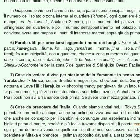
buona cosa installarselo, specie se non avrete la connessione dati.
In Giappone le vie non hanno un nome, a parte i corsi principali; negli ind
il numero dell’isolato o zona interna al quartiere (
“chome”
, ogni quartiere è
mappe, es. Asakusa 1, Asakusa 2 ecc.), poi il numero del palazzo nel
all’ingresso del quartiere, e poi il numero dell’appartamento nel palazzo,
conviene avere una mappa e i punti di interesse marcati sopra già da prima
6) Parole utili per orientarsi leggendo i nomi dei luoghi.
Eki
= sta
parco,
kawa/gawa
= fiume,
ko
= lago,
yama/san
= monte,
jima
= isola,
mi
treni);
ku
= municipalità,
cho
= quartiere,
chome
= zona numerata del quart
chuo
= centro,
mae
= davanti;
ichi
= 1 (
itchome
= zona 1),
ni
= 2,
san
Shinjuku-Gochome”
è per la zona 5 del quartiere di
Shinjuku Ovest
. Facil
7) Cose da vedere divise per stazione della Yamanote in senso ant
Yurakucho
->
Ginza
, centro di uffici e negozi (es. showroom della
Son
notturna e
Love Hill
;
Harajuku
-> shopping trendy per giovani da un lato,
-> parco e musei, più zona di ristorantini a sud della stazione; Akihabara ->
Più i posti non sulla Yamanote detti prima. Se avete una mezza giornata, si
8) Cose da prenotare dall’Italia.
Quando siamo andati noi, il Tokyo S
prenotare con molto anticipo, anche se online serviva una carta di credit
che anche se concepito per i bambini è comunque una esperienza indime
biglietti prima di partire, perché è più facile trovarne disponibili; li potete
com
ogni primo del mese vendono quelli per i quattro mesi successivi, quind
scendete a Mitaka e prendete il pullman apposito davanti alla stazione (oppur