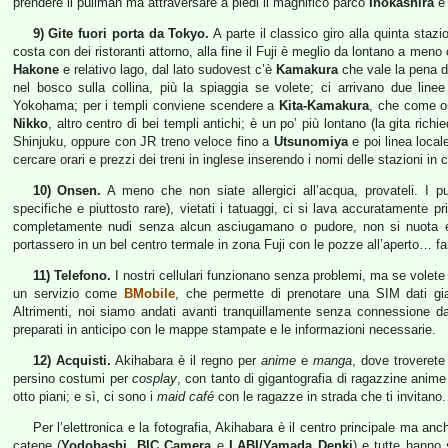
prendere il pullman ma attraversare a piedi il magnifico parco
Inokashira
e 
9) Gite fuori porta da Tokyo.
A parte il classico giro alla quinta staz
costa con dei ristoranti attorno, alla fine il Fuji è meglio da lontano a meno
Hakone
e relativo lago, dal lato sudovest c’è
Kamakura
che vale la pena di
nel bosco sulla collina, più la spiaggia se volete; ci arrivano due lin
Yokohama; per i templi conviene scendere a
Kita-Kamakura
, che come o
Nikko
, altro centro di bei templi antichi; è un po’ più lontano (la gita ric
Shinjuku, oppure con JR treno veloce fino a
Utsunomiya
e poi linea loca
cercare orari e prezzi dei treni in inglese inserendo i nomi delle stazioni in c
10) Onsen.
A meno che non siate allergici all’acqua, provateli. I 
specifiche e piuttosto rare), vietati i tatuaggi, ci si lava accuratamente pr
completamente nudi senza alcun asciugamano o pudore, non si nuota e 
portassero in un bel centro termale in zona Fuji con le pozze all’aperto… fa
11) Telefono.
I nostri cellulari funzionano senza problemi, ma se volet
un servizio come
BMobile
, che permette di prenotare una SIM dati gia
Altrimenti, noi siamo andati avanti tranquillamente senza connessione dat
preparati in anticipo con le mappe stampate e le informazioni necessarie.
12) Acquisti.
Akihabara è il regno per
anime
e
manga
, dove troverete
persino costumi per
cosplay
, con tanto di gigantografia di ragazzine anime 
otto piani; e sì, ci sono i
maid café
con le ragazze in strada che ti invitano.
Per l’elettronica e la fotografia, Akihabara è il centro principale ma anc
catene (
Yodobashi
,
BIC Camera
e
LABI/Yamada Denki
) e tutte hanno 