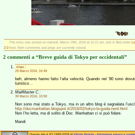
This entry was posted on martedì, Marzo 29th, 2016 at 10:21 am, and is filed under
Lo
2.0
feed. Both comments and pings are currently closed.
2 commenti a “Breve guida di Tokyo per occidentali”
.mau.
:
29 Marzo 2016, 16:49
beh, almeno hanno fatto l’alta velocità. Quando nel ’90 sono dovu
turistico…
MailMaster C.
:
30 Marzo 2016, 10:58
Non sono mai stato a Tokyo, ma in un altro blog è segnalata l’uscit
http://docmanhattan.blogspot.it/2016/02/tokyo-la-guida-nerd.html
Non l’ho letta, ma di solito di Doc. Manhattan ci si può fidare.
Mandi
Questo sito è (C) 1995-2026 di
Vittorio Bertola
-
Informativa privacy e cooki