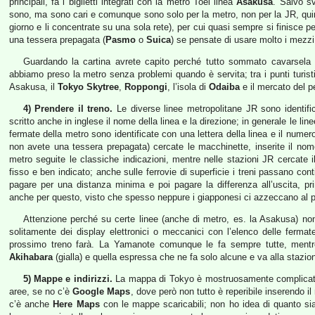
principali, fa i biglietti integrati con la metro Toei linea
Asakusa
. Salvo sv
sono, ma sono cari e comunque sono solo per la metro, non per la JR, quind
giorno e li concentrate su una sola rete), per cui quasi sempre si finisce pe
una tessera prepagata (
Pasmo
o
Suica
) se pensate di usare molto i mezzi
Guardando la cartina avrete capito perché tutto sommato cavarse
abbiamo preso la metro senza problemi quando è servita; tra i punti turist
Asakusa, il
Tokyo Skytree
,
Roppongi
, l’isola di
Odaiba
e il mercato del 
4) Prendere il treno.
Le diverse linee metropolitane JR sono identifica
scritto anche in inglese il nome della linea e la direzione; in generale le l
fermate della metro sono identificate con una lettera della linea e il numero
non avete una tessera prepagata) cercate le macchinette, inserite il nome d
metro seguite le classiche indicazioni, mentre nelle stazioni JR cercate i
fisso e ben indicato; anche sulle ferrovie di superficie i treni passano con
pagare per una distanza minima e poi pagare la differenza all’uscita, pr
anche per questo, visto che spesso neppure i giapponesi ci azzeccano al p
Attenzione perché su certe linee (anche di metro, es. la Asakusa) non 
solitamente dei display elettronici o meccanici con l’elenco delle ferma
prossimo treno farà. La Yamanote comunque le fa sempre tutte, mentr
Akihabara
(gialla) e quella espressa che ne fa solo alcune e va alla stazio
5) Mappe e indirizzi.
La mappa di Tokyo è mostruosamente complicata; 
aree, se no c’è
Google Maps
, dove però non tutto è reperibile inserendo i
c’è anche
Here Maps
con le mappe scaricabili; non ho idea di quanto s