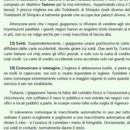
comprato un obiettivo
Tamron
per la mia
mirrorless
, risparmiando circa il
tasse); il prezzo migliore era allo Yodobashi di Shinjuku (sedi diverse de
Yodobashi di Shinjuku è talmente grande che occupa due palazzi diversi, in 
Attenzione però che i negozi giapponesi si rifiutano di vendere agli st
importazioni parallele; i grandi negozi hanno un angolino triste riservato ai
in più; non so se valga anche per i corpi macchina di fascia alta.
13) Soldi.
Sorprendentemente, i giapponesi usano pochissimo le carte e m
diffidano delle carte occidentali: dovete girare coi soldi. Due anni fa, l’un
carte italiane col chip erano gli uffici postali, e solo con la carta di cred
stati risolti. Le carte di credito occidentali sono accettate solo nei grandi ma
14) Comunicare e interagire.
L’inglese è abbastanza inutile, a parte q
se molti lo capiscono, ma non si osano rispondere in inglese. Sorridete mo
sono comunque estremamente cortesi e a maggior ragione lo sono quando vi de
servizio è per noi strabiliante.
Tuttavia, i giapponesi hanno la fobia del contatto fisico e l’ossessione p
chicchessia, non soffiatevi il naso in pubblico e non entrate nei negozi con
uffici e locali pubblici a parte, le scarpe vanno tolte sulla soglia di ingress
Vi salveranno comunque le macchinette automatiche in uso per tutto 
ordinare il pasto sceglierete e pagherete a una macchinetta automatica al
ritirare il cibo – e l’usanza di corredare i menu di fotografie. Ovviamente,
coi soldi in contanti; normalmente danno il resto.