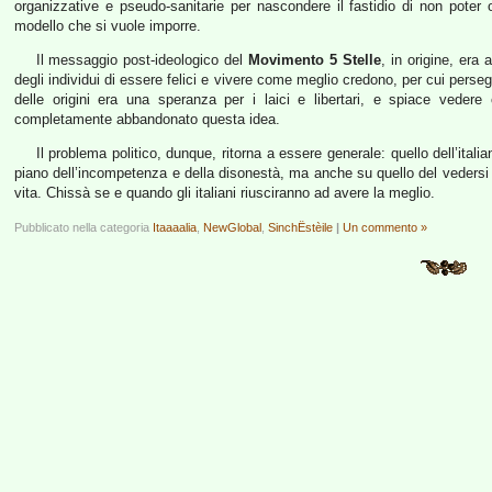
organizzative e pseudo-sanitarie per nascondere il fastidio di non poter obbl
modello che si vuole imporre.
Il messaggio post-ideologico del
Movimento 5 Stelle
, in origine, era 
degli individui di essere felici e vivere come meglio credono, per cui pers
delle origini era una speranza per i laici e libertari, e spiace vedere 
completamente abbandonato questa idea.
Il problema politico, dunque, ritorna a essere generale: quello dell’itali
piano dell’incompetenza e della disonestà, ma anche su quello del vedersi c
vita. Chissà se e quando gli italiani riusciranno ad avere la meglio.
Pubblicato nella categoria
Itaaaalia
,
NewGlobal
,
SinchËstèile
|
Un commento »