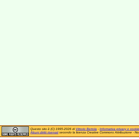
Questo sito è (C) 1995-2026 di
Vittorio Bertola
-
Informativa privacy e cooki
Alcuni diritti riservati
secondo la licenza Creative Commons Attribuzione - No