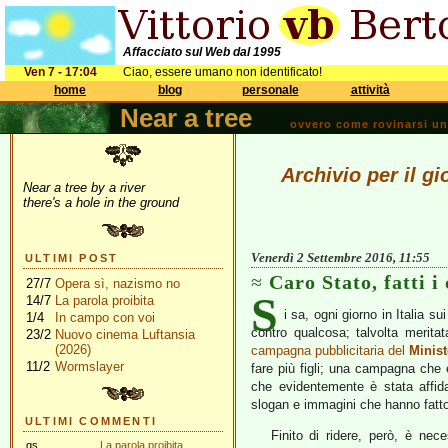
Affacciato sul Web dal 1995
Ven 7 - 17:04
Ciao, essere umano non identificato!
home
blog
personale
attività
Near a tree
ovvero come rovinarsi una 
Archivio per il g
Near a tree by a river
there's a hole in the ground
Venerdì 2 Settembre 2016, 11:55
ULTIMI POST
Caro Stato, fatti i 
27/7
Opera sì, nazismo no
S
14/7
La parola proibita
i sa, ogni giorno in Italia s
1/4
In campo con voi
contro qualcosa; talvolta meritata
23/2
Nuovo cinema Luftansia
(2026)
campagna pubblicitaria del
Minist
11/2
Wormslayer
fare più figli; una campagna che 
che evidentemente è stata affi
slogan e immagini che hanno fatto 
ULTIMI COMMENTI
Finito di ridere, però, è nec
gs
La parola proibita