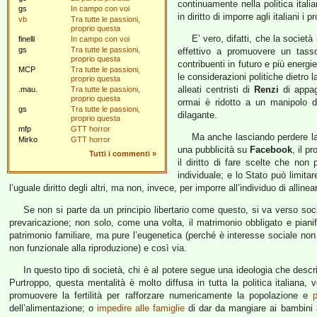
continuamente nella politica itali
gs
In campo con voi
in diritto di imporre agli italiani i p
vb
Tra tutte le passioni,
proprio questa
E’ vero, difatti, che la societ
finelli
In campo con voi
gs
Tra tutte le passioni,
effettivo a promuovere un tasso
proprio questa
contribuenti in futuro e più energ
MCP
Tra tutte le passioni,
le considerazioni politiche dietro
proprio questa
alleati centristi di
Renzi
di appag
.mau.
Tra tutte le passioni,
proprio questa
ormai è ridotto a un manipolo di
gs
Tra tutte le passioni,
dilagante.
proprio questa
mfp
GTT horror
Ma anche lasciando perdere la 
Mirko
GTT horror
una pubblicità su
Facebook
, il p
Tutti i commenti
»
il diritto di fare scelte che non
individuale; e lo Stato può limita
l’uguale diritto degli altri, ma non, invece, per imporre all’individuo di allin
Se non si parte da un principio libertario come questo, si va verso società
prevaricazione; non solo, come una volta, il matrimonio obbligato e piani
patrimonio familiare, ma pure l’eugenetica (perché è interesse sociale non a
non funzionale alla riproduzione) e così via.
In questo tipo di società, chi è al potere segue una ideologia che desc
Purtroppo, questa mentalità è molto diffusa in tutta la politica italiana
promuovere la fertilità per rafforzare numericamente la popolazione e
dell’alimentazione; o
impedire alle famiglie
di dar da mangiare ai bambini 