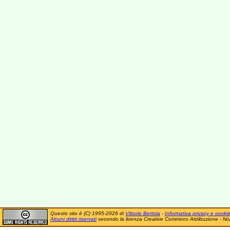
Questo sito è (C) 1995-2026 di
Vittorio Bertola
-
Informativa privacy e cooki
Alcuni diritti riservati
secondo la licenza Creative Commons Attribuzione - No