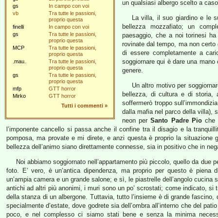
un qualsiasi albergo scelto a caso
gs
In campo con voi
vb
Tra tutte le passioni,
La villa, il suo giardino e le
proprio questa
bellezza mozzafiato; un compl
finelli
In campo con voi
gs
Tra tutte le passioni,
paesaggio, che a noi torinesi ha
proprio questa
rovinate dal tempo, ma non certo d
MCP
Tra tutte le passioni,
di essere completamente a caric
proprio questa
soggiornare qui è dare una mano c
.mau.
Tra tutte le passioni,
proprio questa
genere.
gs
Tra tutte le passioni,
proprio questa
Un altro motivo per soggiornare
mfp
GTT horror
bellezza, di cultura e di stori
Mirko
GTT horror
soffermerò troppo sull’immondizia, 
Tutti i commenti
»
dalla mafia nel parco della villa),
neon per
Santo Padre Pio
che c
l’imponente cancello si passa anche il confine tra il disagio e la tranquil
pomposa, ma provate e mi direte, e anzi questa è proprio la situazione gi
bellezza dell’animo siano direttamente connesse, sia in positivo che in neg
Noi abbiamo soggiornato nell’appartamento più piccolo, quello da due per
foto. E’ vero, è un’antica dipendenza, ma proprio per questo è piena di
un’ampia camera e un grande salone; e sì, le piastrelle dell’angolo cucina s
antichi ad altri più anonimi, i muri sono un po’ scrostati; come indicato, s
della stanza di un albergone. Tuttavia, tutto l’insieme è di grande fascino
specialmente d’estate, dove godrete sia dell’ombra all’interno che del patio 
poco, e nel complesso ci siamo stati bene e senza la minima necessit