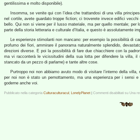
gentilissima e molto disponibile).
Insomma, se venite qui con l’idea che trattandosi di una villa principe
nel cortile, avete guardato troppe fiction; ci troverete invece edifici vecchi 
bello. Qui non si viene per il lusso materiale, ma per quello mentale; per lo
parte della storia letteraria e culturale d’Italia, e questo è assolutamente im
Le esperienze stimolanti non mancano: per esempio la possibilità di cam
profumo dei fiori, ammirare il panorama naturalmente splendido, devastat
direzioni diverse. E poi la possibilità di fare due chiacchiere con la padr
ma vi racconterà le vicissitudini della sua lotta per difendere la villa, i
stancato da un pezzo di parlarne) e tante altre cose.
Purtroppo noi non abbiamo avuto modo di visitare l’interno della villa
per noi non è stato un pernottamento, ma una esperienza per i sensi e p
goderne anche voi.
Pubblicato nella categoria
Culturaculturacul
,
LonelyPlanet
|
Commenti disabilitati
su Una rec