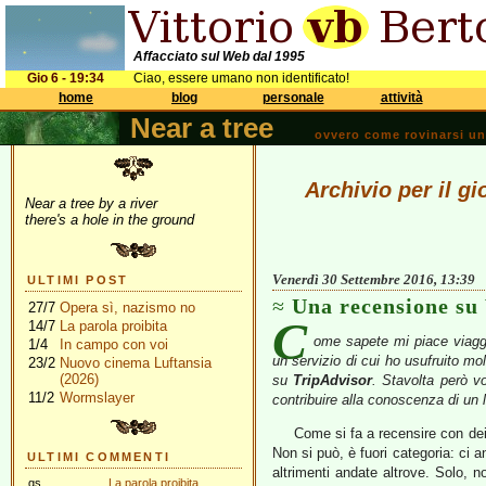
Affacciato sul Web dal 1995
Gio 6 - 19:34
Ciao, essere umano non identificato!
home
blog
personale
attività
Near a tree
ovvero come rovinarsi una 
Archivio per il g
Near a tree by a river
there's a hole in the ground
Venerdì 30 Settembre 2016, 13:39
ULTIMI POST
Una recensione su 
27/7
Opera sì, nazismo no
C
14/7
La parola proibita
ome sapete mi piace viaggi
1/4
In campo con voi
un servizio di cui ho usufruito m
23/2
Nuovo cinema Luftansia
(2026)
su
TripAdvisor
. Stavolta però v
11/2
Wormslayer
contribuire alla conoscenza di u
Come si fa a recensire con dei
Non si può, è fuori categoria: ci 
ULTIMI COMMENTI
altrimenti andate altrove. Solo, no
gs
La parola proibita