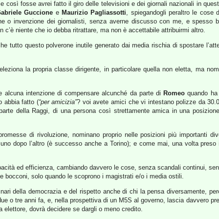
e così fosse avrei fatto il giro delle televisioni e dei giornali nazionali in quest
abriele Guccione
e
Maurizio Pagliassotti
, spiegandogli peraltro le cose di
ione o invenzione dei giornalisti, senza averne discusso con me, e spesso b
c’è niente che io debba ritrattare, ma non è accettabile attribuirmi altro.
he tutto questo polverone inutile generato dai media rischia di spostare l’at
eziona la propria classe dirigente, in particolare quella non eletta, ma nom
e alcuna intenzione di compensare alcunché da parte di
Romeo
quando ha s
 abbia fatto (
“per amicizia”
? voi avete amici che vi intestano polizze da 30.0
a parte della Raggi, di una persona così strettamente amica in una posizion
messe di rivoluzione, nominano proprio nelle posizioni più importanti div
iti uno dopo l’altro (è successo anche a Torino); e come mai, una volta preso
acità ed efficienza,
cambiando davvero le cose,
senza scandali continui, se
 bocconi, solo quando le scoprono i magistrati e/o i media ostili.
nari della democrazia e del rispetto anche di chi la pensa diversamente, perché
 due o tre anni fa, e, nella prospettiva di un M5S al governo, lascia davvero p
elettore, dovrà decidere se dargli o meno credito.