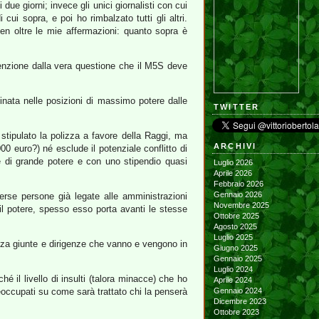
i due giorni; invece gli unici giornalisti con cui
 cui sopra, e poi ho rimbalzato tutti gli altri.
en oltre le mie affermazioni: quanto sopra è
tenzione dalla vera questione che il M5S deve
inata nelle posizioni di massimo potere dalle
TWITTER
tipulato la polizza a favore della Raggi, ma
ARCHIVI
00 euro?) né esclude il potenziale conflitto di
e di grande potere e con uno stipendio quasi
Luglio 2026
Aprile 2026
Febbraio 2026
Gennaio 2026
erse persone già legate alle amministrazioni
Novembre 2025
 il potere, spesso esso porta avanti le stesse
Ottobre 2025
Agosto 2025
Luglio 2025
nza giunte e dirigenze che vanno e vengono in
Giugno 2025
Gennaio 2025
Luglio 2024
 il livello di insulti (talora minacce) che ho
Aprile 2024
reoccupati su come sarà trattato chi la penserà
Gennaio 2024
Dicembre 2023
Ottobre 2023