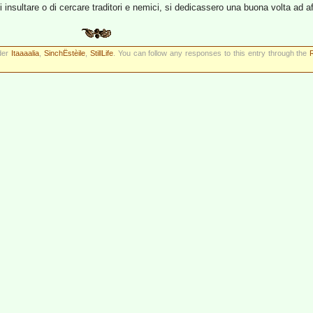
 insultare o di cercare traditori e nemici, si dedicassero una buona volta ad a
nder
Itaaaalia
,
SinchËstèile
,
StillLife
. You can follow any responses to this entry through the