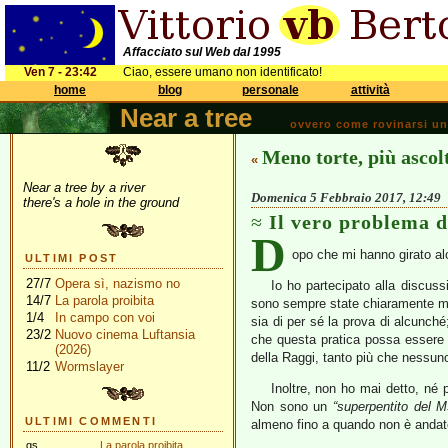
Affacciato sul Web dal 1995
Ven 7 - 23:42
Ciao, essere umano non identificato!
home
blog
personale
attività
Near a tree
ovvero come rovinarsi una 
Meno torte, più ascol
«
Near a tree by a river
Domenica 5 Febbraio 2017, 12:49
there's a hole in the ground
Il vero problema 
D
opo che mi hanno girato alc
ULTIMI POST
27/7
Opera sì, nazismo no
Io ho partecipato alla discuss
14/7
La parola proibita
sono sempre state chiaramente marc
1/4
In campo con voi
sia di per sé la prova di alcunch
23/2
Nuovo cinema Luftansia
che questa pratica possa essere u
(2026)
della Raggi, tanto più che nessuno d
11/2
Wormslayer
Inoltre, non ho mai detto, né
Non sono un
“superpentito del 
ULTIMI COMMENTI
almeno fino a quando non è andato
gs
La parola proibita