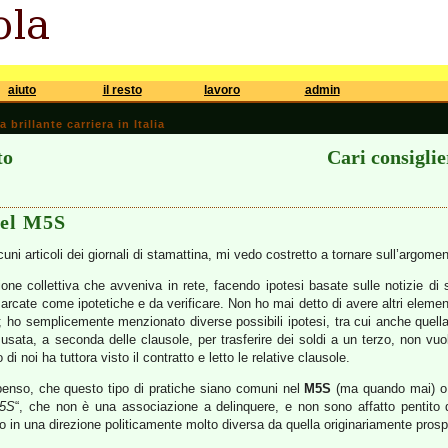
aiuto
il resto
lavoro
admin
brillante carriera in Italia
to
Cari consigli
del M5S
uni articoli dei giornali di stamattina, mi vedo costretto a tornare sull’argome
ione collettiva che avveniva in rete, facendo ipotesi basate sulle notizie di
ate come ipotetiche e da verificare. Non ho mai detto di avere altri elementi
é; ho semplicemente menzionato diverse possibili ipotesi, tra cui anche quell
sata, a seconda delle clausole, per trasferire dei soldi a un terzo, non vuo
i noi ha tuttora visto il contratto e letto le relative clausole.
 penso, che questo tipo di pratiche siano comuni nel
M5S
(ma quando mai) o 
M5S
“, che non è una associazione a delinquere, e non sono affatto pentito d
 in una direzione politicamente molto diversa da quella originariamente prosp