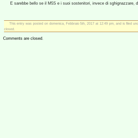
E sarebbe bello se il M5S e i suoi sostenitori, invece di sghignazzare, di
This entry was posted on domenica, Febbraio 5th, 2017 at 12:49 pm, and is filed u
closed.
Comments are closed.