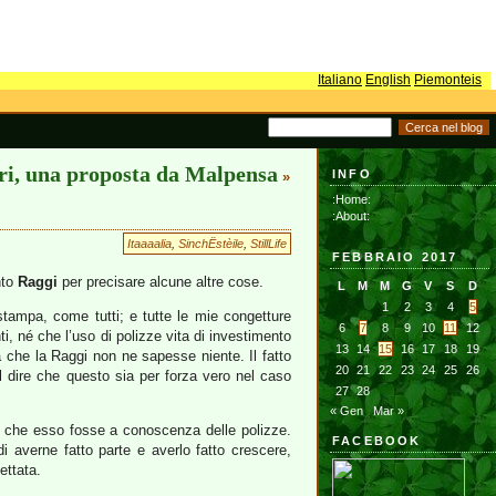
Italiano
English
Piemonteis
eri, una proposta da Malpensa
INFO
»
:Home:
:About:
Itaaaalia
,
SinchËstèile
,
StillLife
FEBBRAIO 2017
nto
Raggi
per precisare alcune altre cose.
L
M
M
G
V
S
D
1
2
3
4
5
 stampa, come tutti; e tutte le mie congetture
6
7
8
9
10
11
12
, né che l’uso di polizze vita di investimento
13
14
15
16
17
18
19
a che la Raggi non ne sapesse niente. Il fatto
20
21
22
23
24
25
26
l dire che questo sia per forza vero nel caso
27
28
« Gen
Mar »
che esso fosse a conoscenza delle polizze.
FACEBOOK
i averne fatto parte e averlo fatto crescere,
ettata.