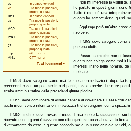
Non mi interessa la visibilità, s
gs
In campo con voi
ho parlato in questi giorni sono
G
vb
Tra tutte le passioni,
proprio questa
Tutto il resto è una interpretaz
finelli
In campo con voi
quanto ho sempre detto, quindi non 
gs
Tra tutte le passioni,
proprio questa
Aggiungo però un’altra cosa: c
MCP
Tra tutte le passioni,
risolvere.
proprio questa
.mau.
Tra tutte le passioni,
proprio questa
Il M5S deve spiegare come sel
gs
Tra tutte le passioni,
persone elette.
proprio questa
mfp
GTT horror
Posso capire che non ci foss
Mirko
GTT horror
questo non spiega come mai lui lo
Tutti i commenti
»
interessi insito nella nomina, d
triplicato.
Il M5S deve spiegare come mai le sue amministrazioni, dopo tante pro
precedenti o con un passato in altri partiti, talvolta anche due o tre part
scelte amministrative delle precedenti giunte piddine.
Il M5S deve convincere di essere capace di governare il Paese con cap
pochi mesi, senza informazioni imbarazzanti che vengono fuori a spizzichi e
Il M5S, inoltre, deve trovare il modo di mantenere la discussione sui bi
ricevuto questi giorni è davvero ben oltre qualsiasi cosa abbia visto fino a
diversamente da esso; e questo secondo me è un punto cruciale per chi, da 