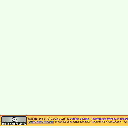
Questo sito è (C) 1995-2026 di
Vittorio Bertola
-
Informativa privacy e cooki
Alcuni diritti riservati
secondo la licenza Creative Commons Attribuzione - No