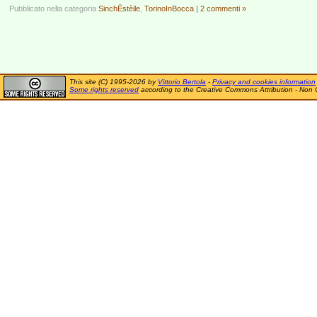
Pubblicato nella categoria
SinchËstèile
,
TorinoInBocca
|
2 commenti »
This site (C) 1995-2026 by
Vittorio Bertola
-
Privacy and cookies information
Some rights reserved
according to the Creative Commons Attribution - Non 