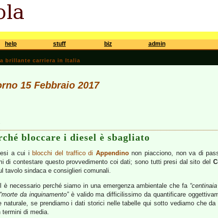
help
stuff
biz
admin
brillante carriera in Italia
iorno 15 Febbraio 2017
5
ché bloccare i diesel è sbagliato
nesi a cui i
blocchi del traffico di
Appendino
non piacciono, non va di pass
i di contestare questo provvedimento coi dati; sono tutti presi dal sito del
C
l tavolo sindaca e consiglieri comunali.
sel è necessario perché siamo in una emergenza ambientale che fa
“centinaia
“morte da inquinamento”
è valido ma difficilissimo da quantificare oggettiv
 naturale, se prendiamo i dati storici nelle tabelle qui sotto vediamo che da o
 termini di media.