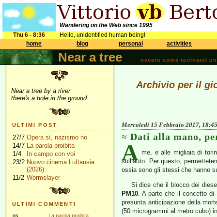
Wandering on the Web since 1995
Thu 6 - 8:36
Hello, unidentified human being!
home
blog
personal
activities
Near a tree
ovvero come rovinarsi una 
Archivio per il g
Near a tree by a river
there's a hole in the ground
Mercoledì 15 Febbraio 2017, 18:4
ULTIMI POST
Dati alla mano, per
27/7
Opera sì, nazismo no
A
14/7
La parola proibita
me, e alle migliaia di tori
1/4
In campo con voi
sull’auto. Per questo, permettetem
23/2
Nuovo cinema Luftansia
(2026)
ossia sono gli stessi che hanno su
11/2
Wormslayer
Si dice che il blocco dei die
PM10
. A parte che il concetto di
presunta anticipazione della morte
ULTIMI COMMENTI
(50 microgrammi al metro cubo) in
gs
La parola proibita