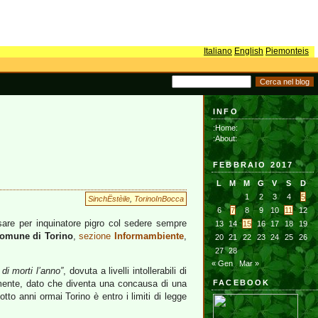
Italiano
English
Piemonteis
INFO
:Home:
:About:
FEBBRAIO 2017
L
M
M
G
V
S
D
1
2
3
4
5
SinchËstèile
,
TorinoInBocca
6
7
8
9
10
11
12
are per inquinatore pigro col sedere sempre
13
14
15
16
17
18
19
omune di Torino
,
sezione
Informambiente
,
20
21
22
23
24
25
26
27
28
« Gen
Mar »
 di morti l’anno”
, dovuta a livelli intollerabili di
amente, dato che diventa una concausa di una
FACEBOOK
tto anni ormai Torino è entro i limiti di legge