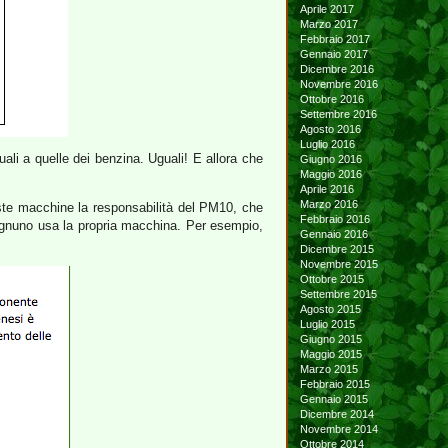
Aprile 2017
Marzo 2017
Febbraio 2017
Gennaio 2017
Dicembre 2016
Novembre 2016
Ottobre 2016
Settembre 2016
Agosto 2016
Luglio 2016
ali a quelle dei benzina. Uguali! E allora che
Giugno 2016
Maggio 2016
Aprile 2016
Marzo 2016
este macchine la responsabilità del PM10, che
Febbraio 2016
o ognuno usa la propria macchina. Per esempio,
Gennaio 2016
Dicembre 2015
Novembre 2015
Ottobre 2015
Settembre 2015
Agosto 2015
Luglio 2015
Giugno 2015
Maggio 2015
Marzo 2015
Febbraio 2015
Gennaio 2015
Dicembre 2014
Novembre 2014
Ottobre 2014