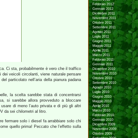
Febbraio 2012
Gennaio 2012
Dicembre 2011
Novembre 2011
Ottobre 2011
Settembre 2011
Agosto 2011
Luglio 2011
Giugno 2011
Maggio 2011
Aprile 2011
Marzo 2011
Febbraio 2011
Gennaio 2011
ca. Ci sta, probabilmente è vero che il traffico
Dicembre 2010
Novembre 2010
 dei veicoli circolanti, viene naturale pensare
Ottobre 2010
 del particolato nell’aria della pianura padana
Settembre 2010
Agosto 2010
Luglio 2010
le, la scelta sarebbe stata di concentrarsi
Giugno 2010
osa, si sarebbe allora provveduto a bloccare
Maggio 2010
are di meno l’auto privata e di più gli altri
Aprile 2010
Marzo 2010
 da sei chilometri al litro.
Febbraio 2010
Gennaio 2010
 fermare solo i diesel fa arrabbiare solo chi
Dicembre 2009
come quello prima! Peccato che l’effetto sulla
Novembre 2009
Ottobre 2009