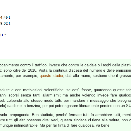
ccanimento contro il traffico, invece che contro le caldaie o i roghi della plasti
o: sono cifre del 2010. Vista la continua discesa del numero e delle emissioni
tivamente; per esempio,
questo studio
, dati alla mano, sostiene che il grosso
ute e con motivazioni scientifiche; se così fosse, guardando queste tabel
gli anni scorsi senza tanti allarmismi; ma anche volendo invece fare qualc
el, colpendo allo stesso modo tutti, per mandare il messaggio che bisogna us
farlo) da diesel a benzina, per poi poter sgasare liberamente persino con un SUV
a: propaganda. Ben studiata, perché fermare tutti fa arrabbiare tutti, mentre
 tutti gli altri possono dire: vedi, questa sindaca ci tiene alla salute, non 
munque indimostrabile. Ma per far finta di fare qualcosa, va bene.