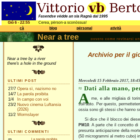
Fasendse vëdde an sla Ragnà dal 1995
Giò 6 - 22:55
Cerea, përson-a sconòssua!
cà
blog
përsonal
atività
Near a tree
ovvero come rovinarsi una 
Archivio per il g
Near a tree by a river
there's a hole in the ground
Mercoledì 15 Febbraio 2017, 18:4
ULTIMI POST
Dati alla mano, per
27/7
Opera sì, nazismo no
A
14/7
La parola proibita
me, e alle migliaia di tori
1/4
In campo con voi
sull’auto. Per questo, permettetem
23/2
Nuovo cinema Luftansia
(2026)
ossia sono gli stessi che hanno su
11/2
Wormslayer
Si dice che il blocco dei die
PM10
. A parte che il concetto di
presunta anticipazione della morte
ULTIMI COMMENTI
(50 microgrammi al metro cubo) in
gs
La parola proibita