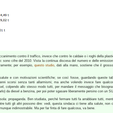
ccanimento contro il traffico, invece che contro le caldaie o i roghi della plasti
o: sono cifre del 2010. Vista la continua discesa del numero e delle emissioni
tivamente; per esempio,
questo studio
, dati alla mano, sostiene che il grosso
ute e con motivazioni scientifiche; se così fosse, guardando queste tabel
gli anni scorsi senza tanti allarmismi; ma anche volendo invece fare qualc
el, colpendo allo stesso modo tutti, per mandare il messaggio che bisogna us
farlo) da diesel a benzina, per poi poter sgasare liberamente persino con un SUV
a: propaganda. Ben studiata, perché fermare tutti fa arrabbiare tutti, mentre
 tutti gli altri possono dire: vedi, questa sindaca ci tiene alla salute, non 
munque indimostrabile. Ma per far finta di fare qualcosa, va bene.