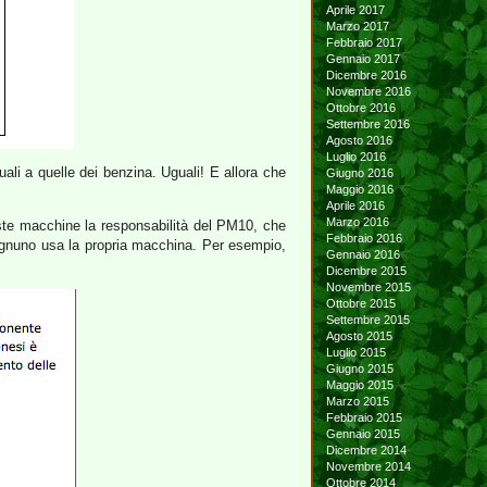
Aprile 2017
Marzo 2017
Febbraio 2017
Gennaio 2017
Dicembre 2016
Novembre 2016
Ottobre 2016
Settembre 2016
Agosto 2016
Luglio 2016
ali a quelle dei benzina. Uguali! E allora che
Giugno 2016
Maggio 2016
Aprile 2016
Marzo 2016
este macchine la responsabilità del PM10, che
Febbraio 2016
o ognuno usa la propria macchina. Per esempio,
Gennaio 2016
Dicembre 2015
Novembre 2015
Ottobre 2015
Settembre 2015
Agosto 2015
Luglio 2015
Giugno 2015
Maggio 2015
Marzo 2015
Febbraio 2015
Gennaio 2015
Dicembre 2014
Novembre 2014
Ottobre 2014