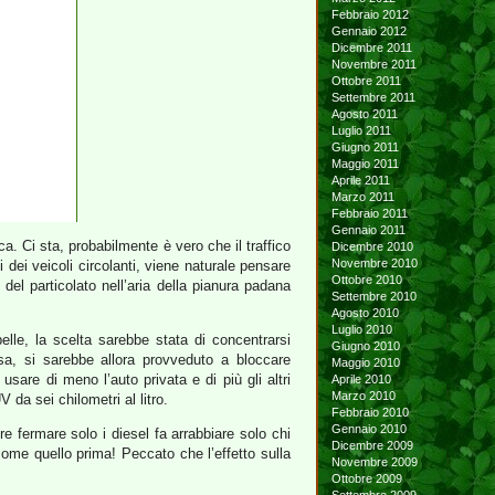
Febbraio 2012
Gennaio 2012
Dicembre 2011
Novembre 2011
Ottobre 2011
Settembre 2011
Agosto 2011
Luglio 2011
Giugno 2011
Maggio 2011
Aprile 2011
Marzo 2011
Febbraio 2011
Gennaio 2011
ca. Ci sta, probabilmente è vero che il traffico
Dicembre 2010
Novembre 2010
 dei veicoli circolanti, viene naturale pensare
Ottobre 2010
 del particolato nell’aria della pianura padana
Settembre 2010
Agosto 2010
Luglio 2010
le, la scelta sarebbe stata di concentrarsi
Giugno 2010
osa, si sarebbe allora provveduto a bloccare
Maggio 2010
are di meno l’auto privata e di più gli altri
Aprile 2010
Marzo 2010
 da sei chilometri al litro.
Febbraio 2010
Gennaio 2010
 fermare solo i diesel fa arrabbiare solo chi
Dicembre 2009
come quello prima! Peccato che l’effetto sulla
Novembre 2009
Ottobre 2009