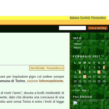
Italiano
English
Piemonteis
INFO
:Home:
:About:
FEBBRAIO 2017
L
M
M
G
V
S
D
1
2
3
4
5
SinchËstèile
,
TorinoInBocca
6
7
8
9
10
11
12
are per inquinatore pigro col sedere sempre
13
14
15
16
17
18
19
omune di Torino
,
sezione
Informambiente
,
20
21
22
23
24
25
26
27
28
« Gen
Mar »
 di morti l’anno”
, dovuta a livelli intollerabili di
amente, dato che diventa una concausa di una
FACEBOOK
tto anni ormai Torino è entro i limiti di legge