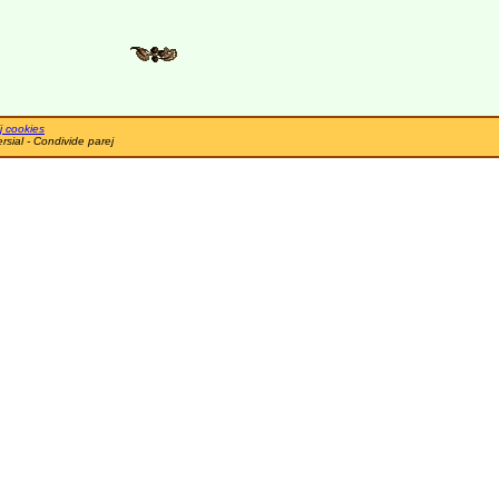
j cookies
sial - Condivide parej