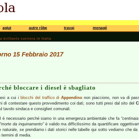
agiut
autre ròbe
travaj
menagé
brillante carriera in Italia
iorno 15 Febbraio 2017
5
ché bloccare i diesel è sbagliato
nesi a cui i
blocchi del traffico di
Appendino
non piacciono, non va di pass
i di contestare questo provvedimento coi dati; sono tutti presi dal sito del
C
l tavolo sindaca e consiglieri comunali.
sel è necessario perché siamo in una emergenza ambientale che fa
“centinaia
“morte da inquinamento”
è valido ma difficilissimo da quantificare oggettiv
 naturale, se prendiamo i dati storici nelle tabelle qui sotto vediamo che da o
 termini di media.