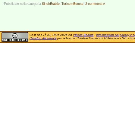
Pubblicato nella categoria
SinchËstèile
,
TorinoInBocca
|
2 commenti »
Cost sit a l'è (C) 1995-2026 ëd
Vittorio Bertola
-
Informassion sla privacy e si
Certidun drit riservà
për la licensa Creative Commons Atribussion - Nen comer