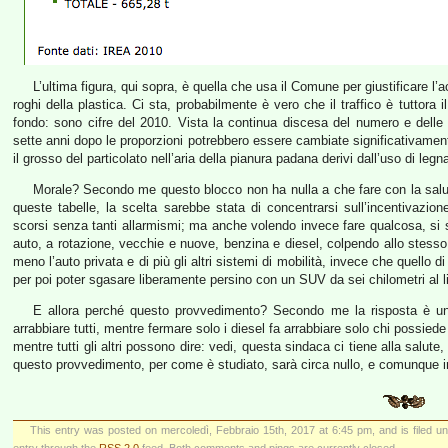
L’ultima figura, qui sopra, è quella che usa il Comune per giustificare l’a
roghi della plastica. Ci sta, probabilmente è vero che il traffico è tuttora
fondo: sono cifre del 2010. Vista la continua discesa del numero e delle 
sette anni dopo le proporzioni potrebbero essere cambiate significativame
il grosso del particolato nell’aria della pianura padana derivi dall’uso di leg
Morale? Secondo me questo blocco non ha nulla a che fare con la salut
queste tabelle, la scelta sarebbe stata di concentrarsi sull’incentivazione
scorsi senza tanti allarmismi; ma anche volendo invece fare qualcosa, si 
auto, a rotazione, vecchie e nuove, benzina e diesel, colpendo allo stess
meno l’auto privata e di più gli altri sistemi di mobilità, invece che quello di
per poi poter sgasare liberamente persino con un SUV da sei chilometri al li
E allora perché questo provvedimento? Secondo me la risposta è una
arrabbiare tutti, mentre fermare solo i diesel fa arrabbiare solo chi possie
mentre tutti gli altri possono dire: vedi, questa sindaca ci tiene alla salut
questo provvedimento, per come è studiato, sarà circa nullo, e comunque in
This entry was posted on mercoledì, Febbraio 15th, 2017 at 6:45 pm, and is filed 