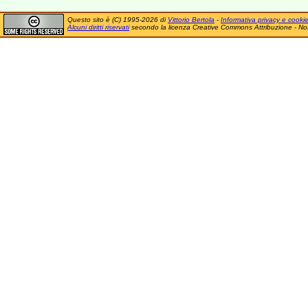
Questo sito è (C) 1995-2026 di
Vittorio Bertola
-
Informativa privacy e cooki
Alcuni diritti riservati
secondo la licenza Creative Commons Attribuzione - No