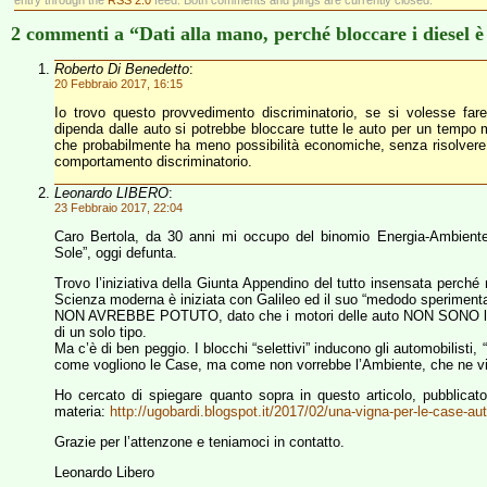
entry through the
RSS 2.0
feed. Both comments and pings are currently closed.
2 commenti a “Dati alla mano, perché bloccare i diesel è
Roberto Di Benedetto
:
20 Febbraio 2017, 16:15
Io trovo questo provvedimento discriminatorio, se si volesse far
dipenda dalle auto si potrebbe bloccare tutte le auto per un tempo m
che probabilmente ha meno possibilità economiche, senza risolvere 
comportamento discriminatorio.
Leonardo LIBERO
:
23 Febbraio 2017, 22:04
Caro Bertola, da 30 anni mi occupo del binomio Energia-Ambiente,
Sole”, oggi defunta.
Trovo l’iniziativa della Giunta Appendino del tutto insensata perché
Scienza moderna è iniziata con Galileo ed il suo “medodo sperimenta
NON AVREBBE POTUTO, dato che i motori delle auto NON SONO la pri
di un solo tipo.
Ma c’è di ben peggio. I blocchi “selettivi” inducono gli automobilisti
come vogliono le Case, ma come non vorrebbe l’Ambiente, che ne v
Ho cercato di spiegare quanto sopra in questo articolo, pubblicat
materia:
http://ugobardi.blogspot.it/2017/02/una-vigna-per-le-case-au
Grazie per l’attenzone e teniamoci in contatto.
Leonardo Libero