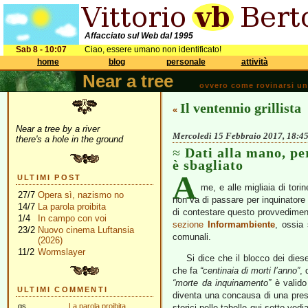
Affacciato sul Web dal 1995
Sab 8 - 10:07
Ciao, essere umano non identificato!
home
blog
personale
attività
Near a tree
ovvero come rovinarsi una 
Il ventennio grillista
«
Near a tree by a river
Mercoledì 15 Febbraio 2017, 18:4
there's a hole in the ground
Dati alla mano, pe
è sbagliato
A
ULTIMI POST
me, e alle migliaia di torin
27/7
Opera sì, nazismo no
non va di passare per inquinatore
14/7
La parola proibita
di contestare questo provvedimento
1/4
In campo con voi
sezione
Informambiente
, ossia 
23/2
Nuovo cinema Luftansia
comunali.
(2026)
11/2
Wormslayer
Si dice che il blocco dei die
che fa
“centinaia di morti l’anno”
, 
“morte da inquinamento”
è valido 
ULTIMI COMMENTI
diventa una concausa di una presu
gs
La parola proibita
storici nelle tabelle qui sotto ved