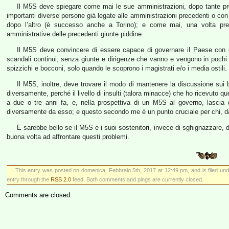
Il M5S deve spiegare come mai le sue amministrazioni, dopo tante pro
importanti diverse persone già legate alle amministrazioni precedenti o con un
dopo l’altro (è successo anche a Torino); e come mai, una volta pre
amministrative delle precedenti giunte piddine.
Il M5S deve convincere di essere capace di governare il Paese con 
scandali continui, senza giunte e dirigenze che vanno e vengono in pochi
spizzichi e bocconi, solo quando le scoprono i magistrati e/o i media ostili.
Il M5S, inoltre, deve trovare il modo di mantenere la discussione sui 
diversamente, perché il livello di insulti (talora minacce) che ho ricevuto qu
a due o tre anni fa, e, nella prospettiva di un M5S al governo, lascia
diversamente da esso; e questo secondo me è un punto cruciale per chi, da 
E sarebbe bello se il M5S e i suoi sostenitori, invece di sghignazzare, di
buona volta ad affrontare questi problemi.
This entry was posted on domenica, Febbraio 5th, 2017 at 12:49 pm, and is filed un
entry through the
RSS 2.0
feed. Both comments and pings are currently closed.
Comments are closed.