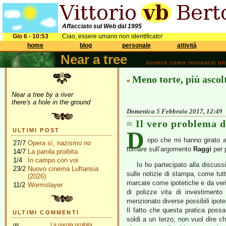
Affacciato sul Web dal 1995
Gio 6 - 10:53
Ciao, essere umano non identificato!
home
blog
personale
attività
Near a tree
ovvero come rovinarsi una 
Meno torte, più ascol
«
Near a tree by a river
there's a hole in the ground
Domenica 5 Febbraio 2017, 12:49
Il vero problema 
D
ULTIMI POST
opo che mi hanno girato al
27/7
Opera sì, nazismo no
tornare sull’argomento
Raggi
per 
14/7
La parola proibita
1/4
In campo con voi
Io ho partecipato alla discuss
23/2
Nuovo cinema Luftansia
sulle notizie di stampa, come tut
(2026)
marcate come ipotetiche e da verif
11/2
Wormslayer
di polizze vita di investiment
menzionato diverse possibili ipote
Il fatto che questa pratica possa
ULTIMI COMMENTI
soldi a un terzo, non vuol dire c
gs
La parola proibita