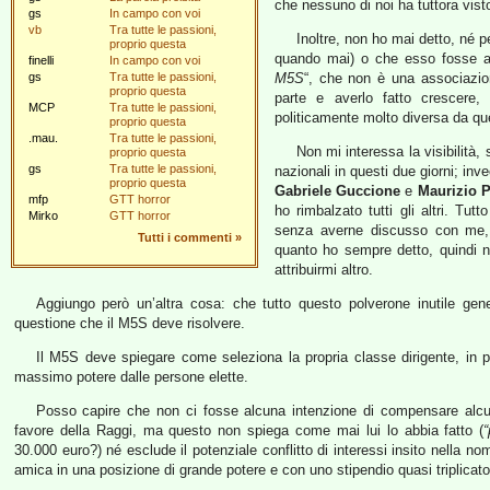
che nessuno di noi ha tuttora visto 
gs
In campo con voi
vb
Tra tutte le passioni,
Inoltre, non ho mai detto, né 
proprio questa
quando mai) o che esso fosse a
finelli
In campo con voi
gs
Tra tutte le passioni,
M5S
“, che non è una associazion
proprio questa
parte e averlo fatto crescere
MCP
Tra tutte le passioni,
politicamente molto diversa da que
proprio questa
.mau.
Tra tutte le passioni,
Non mi interessa la visibilità, s
proprio questa
gs
Tra tutte le passioni,
nazionali in questi due giorni; inve
proprio questa
Gabriele Guccione
e
Maurizio P
mfp
GTT horror
ho rimbalzato tutti gli altri. Tutt
Mirko
GTT horror
senza averne discusso con me, 
Tutti i commenti
»
quanto ho sempre detto, quindi n
attribuirmi altro.
Aggiungo però un’altra cosa: che tutto questo polverone inutile gene
questione che il M5S deve risolvere.
Il M5S deve spiegare come seleziona la propria classe dirigente, in pa
massimo potere dalle persone elette.
Posso capire che non ci fosse alcuna intenzione di compensare alc
favore della Raggi, ma questo non spiega come mai lui lo abbia fatto (
“
30.000 euro?) né esclude il potenziale conflitto di interessi insito nella n
amica in una posizione di grande potere e con uno stipendio quasi triplicato