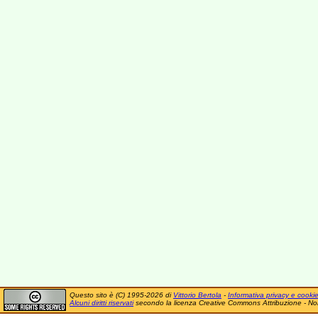
Questo sito è (C) 1995-2026 di
Vittorio Bertola
-
Informativa privacy e cooki
Alcuni diritti riservati
secondo la licenza Creative Commons Attribuzione - No