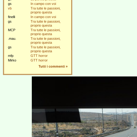
gs
In campo con voi
vb
Tra tutte le passioni,
proprio questa
finelli
In campo con voi
gs
Tra tutte le passioni,
proprio questa
MCP
Tra tutte le passioni,
proprio questa
.mau.
Tra tutte le passioni,
proprio questa
gs
Tra tutte le passioni,
proprio questa
mfp
GTT horror
Mirko
GTT horror
Tutti i commenti
»