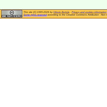
This site (C) 1995-2026 by
Vittorio Bertola
-
Privacy and cookies information
Some rights reserved
according to the Creative Commons Attribution - Non 