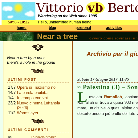
Wandering on the Web since 1995
Sat 8 - 10:22
Hello, unidentified human being!
home
blog
personal
activities
Near a tree
ovvero come rovinarsi una 
Archivio per il g
Near a tree by a river
there's a hole in the ground
Sabato 17 Giugno 2017, 11:35
ULTIMI POST
Palestina (3) – Son
27/7
Opera sì, nazismo no
L
14/7
La parola proibita
asciata
Ramallah
, abbiam
1/4
In campo con voi
Ramallah si trova a quasi 900 met
23/2
Nuovo cinema Luftansia
(2026)
mare, un dislivello quasi alpino c
11/2
Wormslayer
deserto ancora più brullo del lato
ULTIMI COMMENTI
gs
La parola proibita