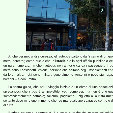
Anche per motivi di sicurezza, gli autobus partono dall’interno di un gro
metal detector, come quello che in
Israele
c’è in ogni ufficio pubblico o ce
un
gate
numerato, fin che l’autobus non arriva e carica i passeggeri. Il b
metà sono i cosiddetti
“coloni”
, persone che abitano negli insediamenti ebraic
da loro; l’altra metà sono militari, generalmente ventenni o poco più, raga
borsoni – e con i mitra.
La nostra guida, che per il viaggio iniziale è un ebreo di una associazio
spiegandoci che il bus è antiproiettile, vetri compresi; ma non è che que
sorprendentemente normale; saliamo, paghiamo il biglietto all’autista (me
soltanto dopo mi viene in mente che, se mai qualcuno sparasse contro o de
di tutte.
Il primo ostacolo, comunque, è riuscire a uscire dal garage dell’edif