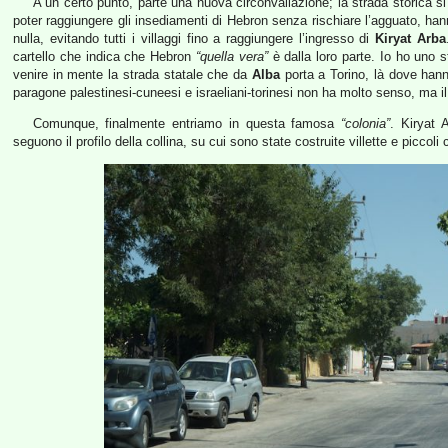
A un certo punto, parte una nuova circonvallazione; la strada storica si i
poter raggiungere gli insediamenti di Hebron senza rischiare l’agguato, ha
nulla, evitando tutti i villaggi fino a raggiungere l’ingresso di
Kiryat Arba
cartello che indica che Hebron
“quella vera”
è dalla loro parte. Io ho uno 
venire in mente la strada statale che da
Alba
porta a Torino, là dove hann
paragone palestinesi-cuneesi e israeliani-torinesi non ha molto senso, ma il 
Comunque, finalmente entriamo in questa famosa
“colonia”
. Kiryat 
seguono il profilo della collina, su cui sono state costruite villette e piccoli