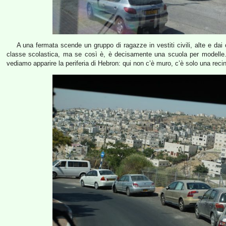
A una fermata scende un gruppo di ragazze in vestiti civili, alte e da
classe scolastica, ma se così è, è decisamente una scuola per modelle. P
vediamo apparire la periferia di Hebron: qui non c’è muro, c’è solo una recin