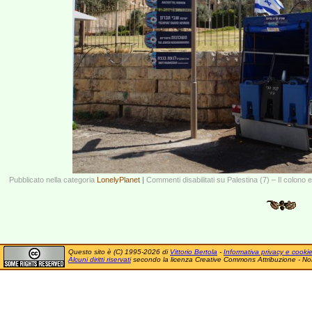
Pubblicato nella categoria
LonelyPlanet
|
Commenti disabilitati
su Palestina (7) – Il colono e 
Questo sito è (C) 1995-2026 di
Vittorio Bertola
-
Informativa privacy e cooki
Alcuni diritti riservati
secondo la licenza Creative Commons Attribuzione - No