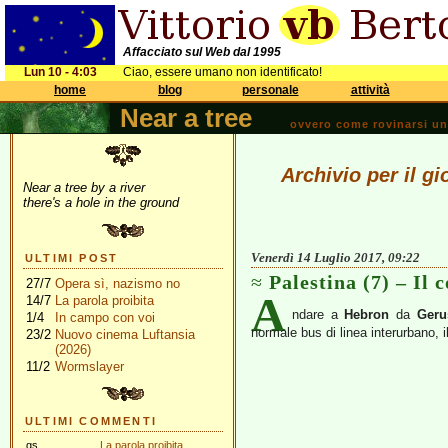
Affacciato sul Web dal 1995
Lun 10 - 4:03
Ciao, essere umano non identificato!
home
blog
personale
attività
Near a tree
ovvero come rovinarsi una 
Archivio per il g
Near a tree by a river
there's a hole in the ground
Venerdì 14 Luglio 2017, 09:22
ULTIMI POST
Palestina (7) – Il c
27/7
Opera sì, nazismo no
A
14/7
La parola proibita
ndare a
Hebron
da
Ger
1/4
In campo con voi
normale bus di linea interurbano, 
23/2
Nuovo cinema Luftansia
(2026)
11/2
Wormslayer
ULTIMI COMMENTI
gs
La parola proibita