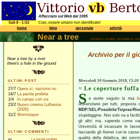
Affacciato sul Web dal 1995
Sab 8 - 1:02
Ciao, essere umano non identificato!
home
blog
personale
attività
Near a tree
ovvero come rovinarsi una 
Archivio per il g
Near a tree by a river
there's a hole in the ground
Mercoledì 10 Gennaio 2018, 15:20
ULTIMI POST
Le coperture fuffa
27/7
Opera sì, nazismo no
S
14/7
La parola proibita
e avete seguito la mia
b
1/4
In campo con voi
universitarie per tutti, proposta
23/2
Nuovo cinema Luftansia
(2026)
MDP
/
SEL
/
Possibile
/
Tsipras
/
Riv
11/2
Wormslayer
stupidaggine. Non solo va a facilita
gli altri; ma, sapendo come van
Università di incassare le tass
ULTIMI COMMENTI
lasciando gli Atenei con le casse 
qualità della didattica, dei serv
gs
La parola proibita