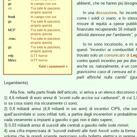
abbienti, che ne hanno più bisogn
gs
In campo con voi
vb
Tra tutte le passioni,
proprio questa
In una
discussione
, ho incont
finelli
In campo con voi
come i soldi ci siano, e lo ste
gs
Tra tutte le passioni,
misure di equità a spese pubbli
proprio questa
finanziate recuperando 16 miliardi
MCP
Tra tutte le passioni,
proprio questa
attività dannose per l’ambiente”
, 
.mau.
Tra tutte le passioni,
proprio questa
Io mi sono incuriosito, e mi
gs
Tra tutte le passioni,
questi
“incentivi ai combustibili f
proprio questa
trovato solo un
comunicato di
Le
mfp
GTT horror
Mirko
GTT horror
contro questi incentivi per poi dir
anche se, naturalmente, è un comp
Tutti i commenti
»
gravissimo caso di censura ed è 
parli affinché nulla cambi”
(giur
Legambiente).
Alla fine, nella parte finale dell’articolo, si arriva a un elenco discorsi
1) 4,6 miliardi di euro annui di
“sconti sulle accise sui carburanti”
, di cui 1
si sa cosa siano ma sicuramente ci sono;
2) 0,8 miliardi annui (4,8 miliardi in sei anni) di incentivi CIP6, che s
quell’assimilate si sono infilati tutti, a partire dagli inceneritori e probab
vada veramente a impianti a gasolio o gas non è dato sapere;
3) 0,03 miliardi annui di sussidi alle centrali a gasolio nelle isole minori;
4) una cifra imprecisata di
“sussidi indiretti alle fonti fossili sotto la for
volume che le grandi aziende negoziano sulla bolletta elettrica in regi