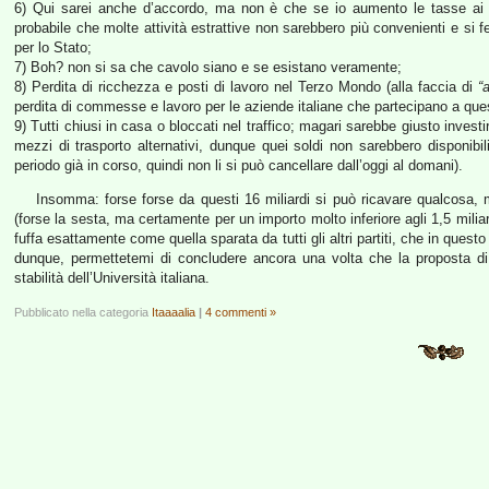
6) Qui sarei anche d’accordo, ma non è che se io aumento le tasse ai p
probabile che molte attività estrattive non sarebbero più convenienti e s
per lo Stato;
7) Boh? non si sa che cavolo siano e se esistano veramente;
8) Perdita di ricchezza e posti di lavoro nel Terzo Mondo (alla faccia di
“
perdita di commesse e lavoro per le aziende italiane che partecipano a ques
9) Tutti chiusi in casa o bloccati nel traffico; magari sarebbe giusto invest
mezzi di trasporto alternativi, dunque quei soldi non sarebbero disponibil
periodo già in corso, quindi non li si può cancellare dall’oggi al domani).
Insomma: forse forse da questi 16 miliardi si può ricavare qualcosa
(forse la sesta, ma certamente per un importo molto inferiore agli 1,5 milia
fuffa esattamente come quella sparata da tutti gli altri partiti, che in ques
dunque, permettetemi di concludere ancora una volta che la proposta di
stabilità dell’Università italiana.
Pubblicato nella categoria
Itaaaalia
|
4 commenti »