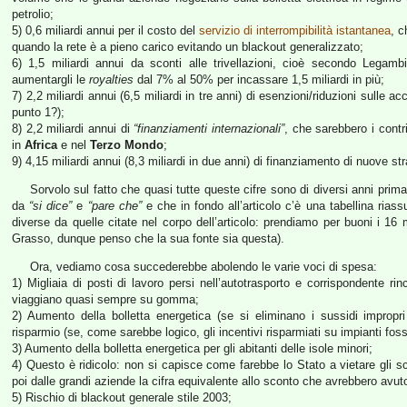
petrolio;
5) 0,6 miliardi annui per il costo del
servizio di interrompibilità istantanea
, c
quando la rete è a pieno carico evitando un blackout generalizzato;
6) 1,5 miliardi annui da sconti alle trivellazioni, cioè secondo Legambi
aumentargli le
royalties
dal 7% al 50% per incassare 1,5 miliardi in più;
7) 2,2 miliardi annui (6,5 miliardi in tre anni) di esenzioni/riduzioni sulle 
punto 1?);
8) 2,2 miliardi annui di
“finanziamenti internazionali”
, che sarebbero i contrib
in
Africa
e nel
Terzo Mondo
;
9) 4,15 miliardi annui (8,3 miliardi in due anni) di finanziamento di nuove st
Sorvolo sul fatto che quasi tutte queste cifre sono di diversi anni prima
da
“si dice”
e
“pare che”
e che in fondo all’articolo c’è una tabellina riassu
diverse da quelle citate nel corpo dell’articolo: prendiamo per buoni i 16 m
Grasso, dunque penso che la sua fonte sia questa).
Ora, vediamo cosa succederebbe abolendo le varie voci di spesa:
1) Migliaia di posti di lavoro persi nell’autotrasporto e corrispondente rin
viaggiano quasi sempre su gomma;
2) Aumento della bolletta energetica (se si eliminano i sussidi improp
risparmio (se, come sarebbe logico, gli incentivi risparmiati su impianti fossi
3) Aumento della bolletta energetica per gli abitanti delle isole minori;
4) Questo è ridicolo: non si capisce come farebbe lo Stato a vietare gli sc
poi dalle grandi aziende la cifra equivalente allo sconto che avrebbero avut
5) Rischio di blackout generale stile 2003;