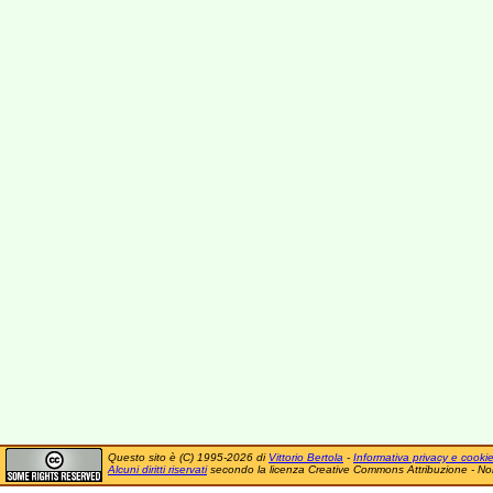
Questo sito è (C) 1995-2026 di
Vittorio Bertola
-
Informativa privacy e cooki
Alcuni diritti riservati
secondo la licenza Creative Commons Attribuzione - No