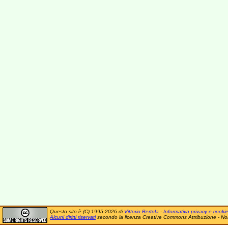
Questo sito è (C) 1995-2026 di
Vittorio Bertola
-
Informativa privacy e cooki
Alcuni diritti riservati
secondo la licenza Creative Commons Attribuzione - No