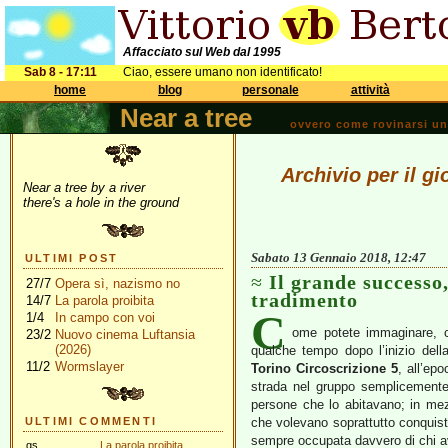
Affacciato sul Web dal 1995
Sab 8 - 17:11
Ciao, essere umano non identificato!
home
blog
personale
attività
Near a tree
ovvero come rovinarsi una 
Archivio per il g
Near a tree by a river
there's a hole in the ground
Sabato 13 Gennaio 2018, 12:47
ULTIMI POST
Il grande successo,
27/7
Opera sì, nazismo no
tradimento
14/7
La parola proibita
C
1/4
In campo con voi
ome potete immaginare,
23/2
Nuovo cinema Luftansia
(2026)
qualche tempo dopo l’inizio del
11/2
Wormslayer
Torino Circoscrizione 5
, all’ep
strada nel gruppo semplicemente 
persone che lo abitavano; in mezz
ULTIMI COMMENTI
che volevano soprattutto conquist
sempre occupata davvero di chi a
gs
La parola proibita