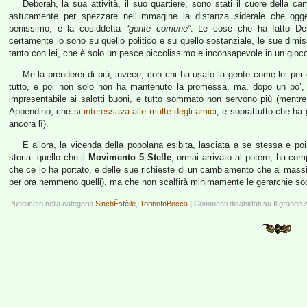
Deborah, la sua attività, il suo quartiere, sono stati il cuore della 
astutamente per spezzare nell’immagine la distanza siderale che ogge
benissimo, e la cosiddetta
“gente comune”
. Le cose che ha fatto Debo
certamente lo sono su quello politico e su quello sostanziale, le sue dimis
tanto con lei, che è solo un pesce piccolissimo e inconsapevole in un gioc
Me la prenderei di più, invece, con chi ha usato la gente come lei per 
tutto, e poi non solo non ha mantenuto la promessa, ma, dopo un po’, s
impresentabile ai salotti buoni, e tutto sommato non servono più (mentre
Appendino, che
si interessava alle multe degli amici
, e soprattutto che ha
ancora lì).
E allora, la vicenda della popolana esibita, lasciata a se stessa e po
storia: quello che il
Movimento 5 Stelle
, ormai arrivato al potere, ha com
che ce lo ha portato, e delle sue richieste di un cambiamento che al massimo
per ora nemmeno quelli), ma che non scalfirà minimamente le gerarchie social
Pubblicato nella categoria
SinchËstèile
,
TorinoInBocca
|
Commenti disabilitati
su Il grande 