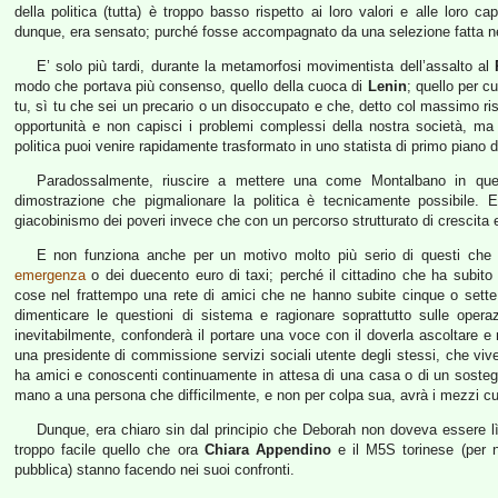
della politica (tutta) è troppo basso rispetto ai loro valori e alle loro ca
dunque, era sensato; purché fosse accompagnato da una selezione fatta ne
E’ solo più tardi, durante la metamorfosi movimentista dell’assalto al
modo che portava più consenso, quello della cuoca di
Lenin
; quello per 
tu, sì tu che sei un precario o un disoccupato e che, detto col massimo ris
opportunità e non capisci i problemi complessi della nostra società, 
politica puoi venire rapidamente trasformato in uno statista di primo piano da
Paradossalmente, riuscire a mettere una come Montalbano in que
dimostrazione che pigmalionare la politica è tecnicamente possibile.
giacobinismo dei poveri invece che con un percorso strutturato di crescita 
E non funziona anche per un motivo molto più serio di questi che so
emergenza
o dei duecento euro di taxi; perché il cittadino che ha subito 
cose nel frattempo una rete di amici che ne hanno subite cinque o sette 
dimenticare le questioni di sistema e ragionare soprattutto sulle opera
inevitabilmente, confonderà il portare una voce con il doverla ascoltare e m
una presidente di commissione servizi sociali utente degli stessi, che vive 
ha amici e conoscenti continuamente in attesa di una casa o di un sostegn
mano a una persona che difficilmente, e non per colpa sua, avrà i mezzi cult
Dunque, era chiaro sin dal principio che Deborah non doveva essere l
troppo facile quello che ora
Chiara Appendino
e il M5S torinese (per 
pubblica) stanno facendo nei suoi confronti.