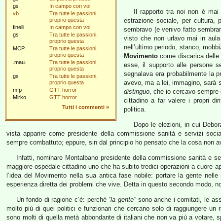
gs
In campo con voi
Il rapporto tra noi non è mai 
vb
Tra tutte le passioni,
proprio questa
estrazione sociale, per cultura, p
finelli
In campo con voi
sembravo (e venivo fatto sembrar
gs
Tra tutte le passioni,
visto che non urlavo mai in aul
proprio questa
nell’ultimo periodo, stanco, mobbi
MCP
Tra tutte le passioni,
proprio questa
Movimento
come discarica delle q
.mau.
Tra tutte le passioni,
esse, il supporto alle persone 
proprio questa
segnalava era probabilmente la p
gs
Tra tutte le passioni,
avevo, ma a lei, immagino, sarà s
proprio questa
mfp
GTT horror
distinguo
, che io cercavo sempre d
Mirko
GTT horror
cittadino a far valere i propri d
Tutti i commenti
»
politica.
Dopo le elezioni, in cui Debora
vista apparire come presidente della commissione sanità e servizi socia
sempre combattuto; eppure, sin dal principio ho pensato che la cosa non av
Infatti, nominare Montalbano presidente della commissione sanità e ser
maggiore ospedale cittadino uno che ha subito tredici operazioni a cuore ape
l’idea del Movimento nella sua antica fase nobile: portare la gente nelle 
esperienza diretta dei problemi che vive. Detta in questo secondo modo, 
Un fondo di ragione c’è: perché
“la gente”
sono anche i comitati, le ass
molto più di quei politici e funzionari che cercano solo di raggiungere un 
sono molti di quella metà abbondante di italiani che non va più a votare,