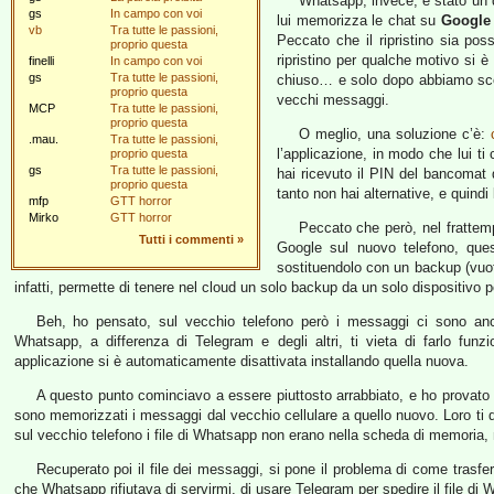
Whatsapp, invece, è stato un d
gs
In campo con voi
lui memorizza le chat su
Google 
vb
Tra tutte le passioni,
Peccato che il ripristino sia poss
proprio questa
ripristino per qualche motivo si è
finelli
In campo con voi
gs
Tra tutte le passioni,
chiuso… e solo dopo abbiamo scop
proprio questa
vecchi messaggi.
MCP
Tra tutte le passioni,
proprio questa
O meglio, una soluzione c’è:
.mau.
Tra tutte le passioni,
l’applicazione, in modo che lui ti
proprio questa
gs
Tra tutte le passioni,
hai ricevuto il PIN del bancomat q
proprio questa
tanto non hai alternative, e quindi l
mfp
GTT horror
Mirko
GTT horror
Peccato che però, nel frattemp
Tutti i commenti
»
Google sul nuovo telefono, que
sostituendolo con un backup (vuot
infatti, permette di tenere nel cloud un solo backup da un solo dispositivo p
Beh, ho pensato, sul vecchio telefono però i messaggi ci sono anco
Whatsapp, a differenza di Telegram e degli altri, ti vieta di farlo funz
applicazione si è automaticamente disattivata installando quella nuova.
A questo punto cominciavo a essere piuttosto arrabbiato, e ho provato i
sono memorizzati i messaggi dal vecchio cellulare a quello nuovo. Loro ti d
sul vecchio telefono i file di Whatsapp non erano nella scheda di memoria, 
Recuperato poi il file dei messaggi, si pone il problema di come trasfer
che Whatsapp rifiutava di servirmi, di usare Telegram per spedire il file d