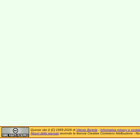
Questo sito è (C) 1995-2026 di
Vittorio Bertola
-
Informativa privacy e cooki
Alcuni diritti riservati
secondo la licenza Creative Commons Attribuzione - No