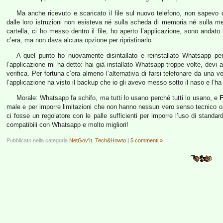
Ma anche ricevuto e scaricato il file sul nuovo telefono, non sapevo 
dalle loro istruzioni non esisteva né sulla scheda di memoria né sulla me
cartella, ci ho messo dentro il file, ho aperto l’applicazione, sono anda
c’era, ma non dava alcuna opzione per ripristinarlo.
A quel punto ho nuovamente disintallato e reinstallato Whatsapp per 
l’applicazione mi ha detto: hai già installato Whatsapp troppe volte, devi
verifica. Per fortuna c’era almeno l’alternativa di farsi telefonare da una 
l’applicazione ha visto il backup che io gli avevo messo sotto il naso e l’h
Morale: Whatsapp fa schifo, ma tutti lo usano perché tutti lo usano, e
male e per imporre limitazioni che non hanno nessun vero senso tecnico o
ci fosse un regolatore con le palle sufficienti per imporre l’uso di standard
compatibili con Whatsapp e molto migliori!
Pubblicato nella categoria
NetGov'It
,
Tech&Howto
|
5 commenti »