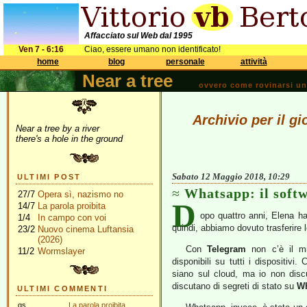
Affacciato sul Web dal 1995
Ven 7 - 6:16
Ciao, essere umano non identificato!
home
blog
personale
attività
Near a tree
ovvero come rovinarsi una 
Archivio per il g
Near a tree by a river
there's a hole in the ground
Sabato 12 Maggio 2018, 10:29
ULTIMI POST
Whatsapp: il softw
27/7
Opera sì, nazismo no
D
14/7
La parola proibita
opo quattro anni, Elena ha
1/4
In campo con voi
quindi, abbiamo dovuto trasferire l
23/2
Nuovo cinema Luftansia
(2026)
Con
Telegram
non c’è il m
11/2
Wormslayer
disponibili su tutti i dispositivi
siano sul cloud, ma io non discu
discutano di segreti di stato su
W
ULTIMI COMMENTI
gs
La parola proibita