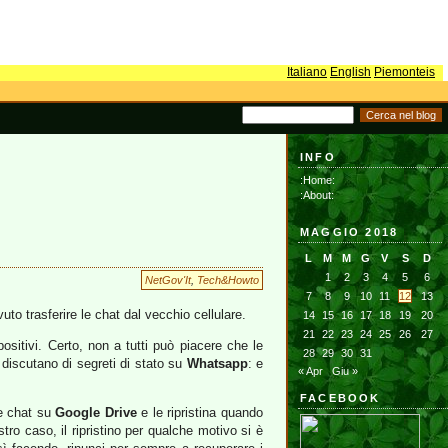
Italiano
English
Piemonteis
INFO
:Home:
:About:
MAGGIO 2018
L
M
M
G
V
S
D
1
2
3
4
5
6
NetGov'It
,
Tech&Howto
7
8
9
10
11
12
13
uto trasferire le chat dal vecchio cellulare.
14
15
16
17
18
19
20
21
22
23
24
25
26
27
sitivi. Certo, non a tutti può piacere che le
28
29
30
31
 discutano di segreti di stato su
Whatsapp
: e
« Apr
Giu »
FACEBOOK
le chat su
Google Drive
e le ripristina quando
stro caso, il ripristino per qualche motivo si è