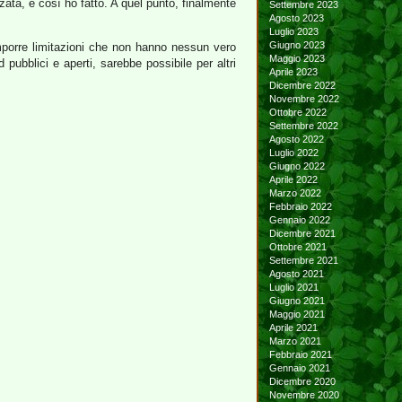
zata, e così ho fatto. A quel punto, finalmente
Settembre 2023
Agosto 2023
Luglio 2023
Giugno 2023
imporre limitazioni che non hanno nessun vero
Maggio 2023
pubblici e aperti, sarebbe possibile per altri
Aprile 2023
Dicembre 2022
Novembre 2022
Ottobre 2022
Settembre 2022
Agosto 2022
Luglio 2022
Giugno 2022
Aprile 2022
Marzo 2022
Febbraio 2022
Gennaio 2022
Dicembre 2021
Ottobre 2021
Settembre 2021
Agosto 2021
Luglio 2021
Giugno 2021
Maggio 2021
Aprile 2021
Marzo 2021
Febbraio 2021
Gennaio 2021
Dicembre 2020
Novembre 2020