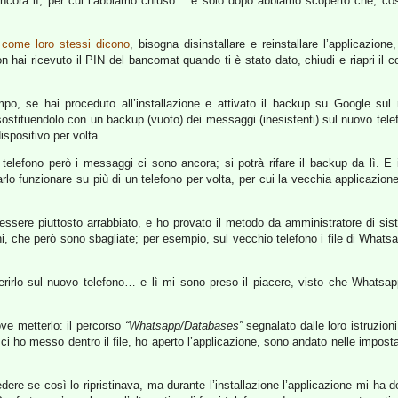
ancora lì, per cui l’abbiamo chiuso… e solo dopo abbiamo scoperto che, cos
:
come loro stessi dicono
, bisogna disinstallare e reinstallare l’applicazio
on hai ricevuto il PIN del bancomat quando ti è stato dato, chiudi e riapri il 
mpo, se hai proceduto all’installazione e attivato il backup su Google su
ostituendolo con un backup (vuoto) dei messaggi (inesistenti) sul nuovo telef
spositivo per volta.
telefono però i messaggi ci sono ancora; si potrà rifare il backup da lì. E
 farlo funzionare su più di un telefono per volta, per cui la vecchia applicazio
sere piuttosto arrabbiato, e ho provato il metodo da amministratore di siste
oni, che però sono sbagliate; per esempio, sul vecchio telefono i file di Wha
erirlo sul nuovo telefono… e lì mi sono preso il piacere, visto che Whatsapp
ove metterlo: il percorso
“Whatsapp/Databases”
segnalato dalle loro istruzio
a, ci ho messo dentro il file, ho aperto l’applicazione, sono andato nelle imp
re se così lo ripristinava, ma durante l’installazione l’applicazione mi ha de