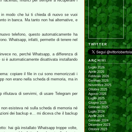
ì facendo, rinunci per sempre a recuperare i
ne, in modo che lui ti chieda di nuovo se vuoi
conto in banca. Ma tanto non hai alternative, e
l nuovo telefono, questo automaticamente ha
ono. Whatsapp, infatti, permette di tenere nel
TWITTER
 invece no, perché Whatsapp, a differenza di
ne si è automaticamente disattivata installando
ARCHIVI
Luglio 2026
Aprile 2026
ma: copiare il file in cui sono memorizzati i
Febbraio 2026
tsapp non erano nella scheda di memoria, ma in
Gennaio 2026
Novembre 2025
Ottobre 2025
 rifiutava di servirmi, di usare Telegram per
Agosto 2025
Luglio 2025
Giugno 2025
Gennaio 2025
ni non esisteva né sulla scheda di memoria né
Luglio 2024
ostazioni dei backup e… mi diceva che il backup
Aprile 2024
Gennaio 2024
Dicembre 2023
tto: hai già installato Whatsapp troppe volte,
Ottobre 2023