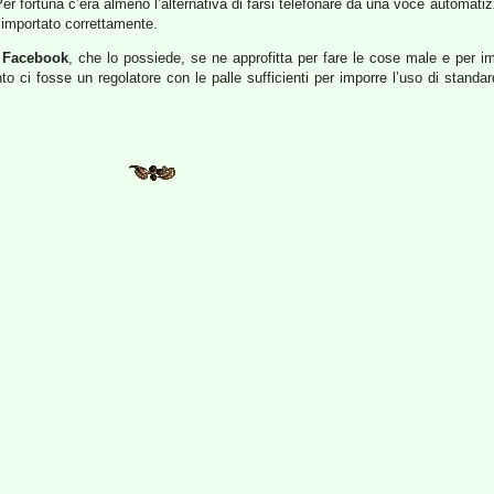
er fortuna c’era almeno l’alternativa di farsi telefonare da una voce automatiz
a importato correttamente.
e
Facebook
, che lo possiede, se ne approfitta per fare le cose male e per 
i fosse un regolatore con le palle sufficienti per imporre l’uso di standard 