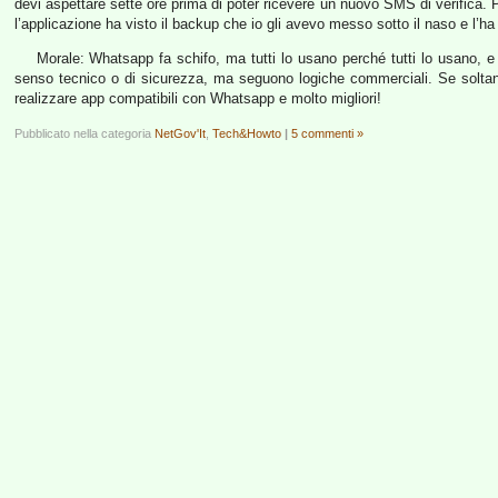
devi aspettare sette ore prima di poter ricevere un nuovo SMS di verifica. P
l’applicazione ha visto il backup che io gli avevo messo sotto il naso e l’h
Morale: Whatsapp fa schifo, ma tutti lo usano perché tutti lo usano, 
senso tecnico o di sicurezza, ma seguono logiche commerciali. Se soltanto c
realizzare app compatibili con Whatsapp e molto migliori!
Pubblicato nella categoria
NetGov'It
,
Tech&Howto
|
5 commenti »