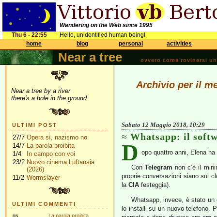
Wandering on the Web since 1995
Thu 6 - 22:55
Hello, unidentified human being!
home
blog
personal
activities
Near a tree
ovvero come rovinarsi una 
Archivio per il m
Near a tree by a river
there's a hole in the ground
Sabato 12 Maggio 2018, 10:29
ULTIMI POST
Whatsapp: il softw
27/7
Opera sì, nazismo no
D
14/7
La parola proibita
opo quattro anni, Elena ha 
1/4
In campo con voi
23/2
Nuovo cinema Luftansia
Con
Telegram
non c’è il mini
(2026)
proprie conversazioni siano sul cl
11/2
Wormslayer
la
CIA
festeggia).
Whatsapp, invece, è stato un d
ULTIMI COMMENTI
lo installi su un nuovo telefono. P
gs
La parola proibita