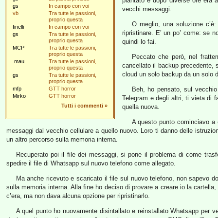
piantato e dopo diverse ore era 
gs
In campo con voi
vecchi messaggi.
vb
Tra tutte le passioni,
proprio questa
O meglio, una soluzione c’è
finelli
In campo con voi
ripristinare. E’ un po’ come: se n
gs
Tra tutte le passioni,
proprio questa
quindi lo fai.
MCP
Tra tutte le passioni,
proprio questa
Peccato che però, nel fratte
.mau.
Tra tutte le passioni,
cancellato il backup precedente, s
proprio questa
cloud un solo backup da un solo di
gs
Tra tutte le passioni,
proprio questa
mfp
GTT horror
Beh, ho pensato, sul vecchio 
Mirko
GTT horror
Telegram e degli altri, ti vieta di
Tutti i commenti
»
quella nuova.
A questo punto cominciavo a es
messaggi dal vecchio cellulare a quello nuovo. Loro ti danno delle istruzi
un altro percorso sulla memoria interna.
Recuperato poi il file dei messaggi, si pone il problema di come trasf
spedire il file di Whatsapp sul nuovo telefono come allegato.
Ma anche ricevuto e scaricato il file sul nuovo telefono, non sapevo d
sulla memoria interna. Alla fine ho deciso di provare a creare io la cartell
c’era, ma non dava alcuna opzione per ripristinarlo.
A quel punto ho nuovamente disintallato e reinstallato Whatsapp per vede