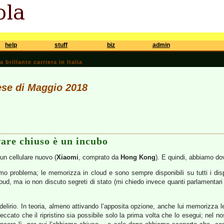
help
stuff
biz
admin
brillante carriera in Italia
ese di Maggio 2018
are chiuso è un incubo
un cellulare nuovo (
Xiaomi
, comprato da
Hong Kong
). E quindi, abbiamo dov
mo problema; le memorizza in cloud e sono sempre disponibili su tutti i dispo
oud, ma io non discuto segreti di stato (mi chiedo invece quanti parlamentari
elirio. In teoria, almeno attivando l’apposita opzione, anche lui memorizza 
eccato che il ripristino sia possibile solo la prima volta che lo esegui; nel no