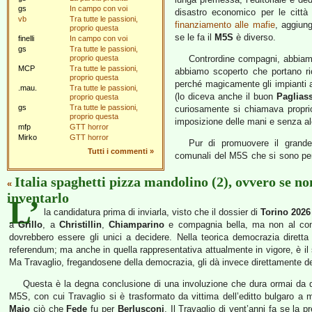
gs
In campo con voi
disastro economico per le città
vb
Tra tutte le passioni,
finanziamento alle mafie
, aggiun
proprio questa
se le fa il
M5S
è diverso.
finelli
In campo con voi
gs
Tra tutte le passioni,
proprio questa
Contrordine compagni, abbiam
MCP
Tra tutte le passioni,
abbiamo scoperto che portano ric
proprio questa
perché magicamente gli impianti ab
.mau.
Tra tutte le passioni,
(lo diceva anche il buon
Pagliass
proprio questa
gs
Tra tutte le passioni,
curiosamente si chiamava proprio
proprio questa
imposizione delle mani e senza al
mfp
GTT horror
Mirko
GTT horror
Pur di promuovere il grande 
Tutti i commenti
»
comunali del M5S che si sono perm
Italia spaghetti pizza mandolino (2), ovvero se no
«
inventarlo
L’
la candidatura prima di inviarla, visto che il dossier di
Torino 2026
a
Grillo
, a
Christillin
,
Chiamparino
e compagnia bella, ma non al cons
dovrebbero essere gli unici a decidere. Nella teorica democrazia diretta
referendum; ma anche in quella rappresentativa attualmente in vigore, è il 
Ma Travaglio, fregandosene della democrazia, gli dà invece direttamente dei
Questa è la degna conclusione di una involuzione che dura ormai da qu
M5S, con cui Travaglio si è trasformato da vittima dell’editto bulgaro a
Maio
ciò che
Fede
fu per
Berlusconi
. Il Travaglio di vent’anni fa se la