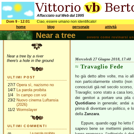
Affacciato sul Web dal 1995
Dom 9 - 12:01
Ciao, essere umano non identificato!
home
blog
personale
attività
Near a tree
ovvero come rovinarsi una 
Near a tree by a river
Mercoledì 27 Giugno 2018, 17:40
there's a hole in the ground
Travaglio Fede
ho già detto altre volte, ma io al
ULTIMI POST
non particolarmente stretto (non 
27/7
Opera sì, nazismo no
conosciuti già nel secolo scorso
14/7
La parola proibita
Travaglio; sono stato a casa loro,
1/4
In campo con voi
dei genitori a portare una pila 
23/2
Nuovo cinema Luftansia
Quotidiano
in generale; andai 
(2026)
prima di diventare un politico, e 
11/2
Wormslayer
della
Zanzara
.
Eppure, quando oggi ho letto l’e
ULTIMI COMMENTI
sapevo bene se mettermi pietos
gs
La parola proibita
lunga premessa, l’editoriale è de