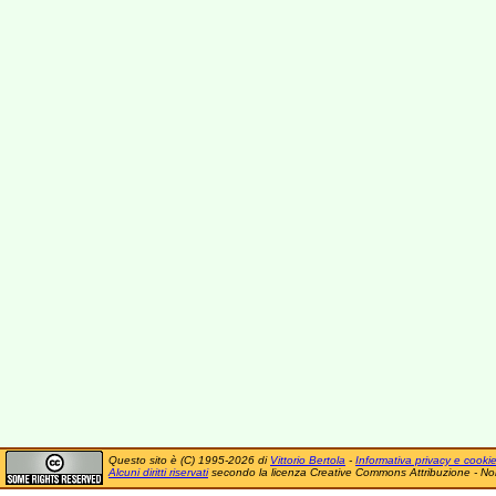
Questo sito è (C) 1995-2026 di
Vittorio Bertola
-
Informativa privacy e cooki
Alcuni diritti riservati
secondo la licenza Creative Commons Attribuzione - No