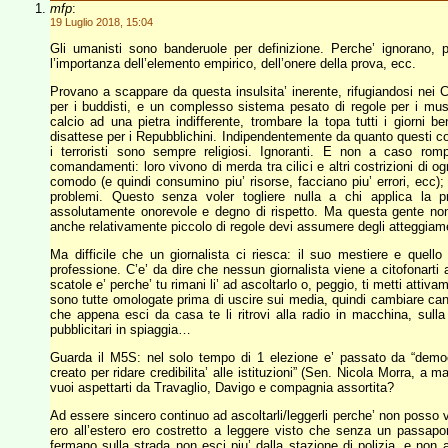
mfp
:
19 Luglio 2018, 15:04
Gli umanisti sono banderuole per definizione. Perche’ ignorano, 
l’importanza dell’elemento empirico, dell’onere della prova, ecc.
Provano a scappare da questa insulsita’ inerente, rifugiandosi nei C
per i buddisti, e un complesso sistema pesato di regole per i mus
calcio ad una pietra indifferente, trombare la topa tutti i giorni b
disattese per i Repubblichini. Indipendentemente da quanto questi c
i terroristi sono sempre religiosi. Ignoranti. E non a caso rom
comandamenti: loro vivono di merda tra cilici e altri costrizioni di ogn
comodo (e quindi consumino piu’ risorse, facciano piu’ errori, ecc); 
problemi. Questo senza voler togliere nulla a chi applica la p
assolutamente onorevole e degno di rispetto. Ma questa gente non 
anche relativamente piccolo di regole devi assumere degli atteggiamen
Ma difficile che un giornalista ci riesca: il suo mestiere e quello 
professione. C’e’ da dire che nessun giornalista viene a citofonarti 
scatole e’ perche’ tu rimani li’ ad ascoltarlo o, peggio, ti metti attiva
sono tutte omologate prima di uscire sui media, quindi cambiare cana
che appena esci da casa te li ritrovi alla radio in macchina, sulla 
pubblicitari in spiaggia…
Guarda il M5S: nel solo tempo di 1 elezione e’ passato da “democr
creato per ridare credibilita’ alle istituzioni” (Sen. Nicola Morra, a 
vuoi aspettarti da Travaglio, Davigo e compagnia assortita?
Ad essere sincero continuo ad ascoltarli/leggerli perche’ non posso
ero all’estero ero costretto a leggere visto che senza un passapo
fermano sulla strada non esci piu’ dalla stazione di polizia, e non