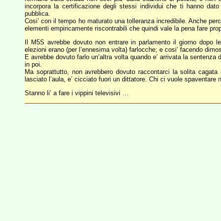
incorpora la certificazione degli stessi individui che ti hanno dato
pubblica.
Cosi’ con il tempo ho maturato una tolleranza incredibile. Anche perc
elementi empiricamente riscontrabili che quindi vale la pena fare prop
Il M5S avrebbe dovuto non entrare in parlamento il giorno dopo le
elezioni erano (per l’ennesima volta) farlocche; e cosi’ facendo dimost
E avrebbe dovuto farlo un’altra volta quando e’ arrivata la sentenza d
in poi.
Ma soprattutto, non avrebbero dovuto raccontarci la solita cagata d
lasciato l’aula, e’ cicciato fuori un dittatore. Chi ci vuole spaventare
Stanno li’ a fare i vippini televisivi …