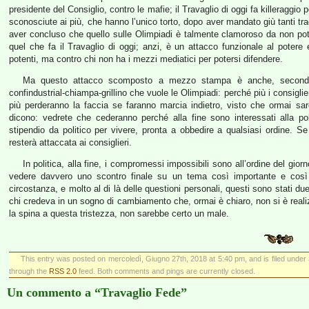
presidente del Consiglio, contro le mafie; il Travaglio di oggi fa killeraggi
sconosciute ai più, che hanno l’unico torto, dopo aver mandato giù tanti tra
aver concluso che quello sulle Olimpiadi è talmente clamoroso da non pot
quel che fa il Travaglio di oggi; anzi, è un attacco funzionale al potere e
potenti, ma contro chi non ha i mezzi mediatici per potersi difendere.
Ma questo attacco scomposto a mezzo stampa è anche, secondo 
confindustrial-chiampa-grillino che vuole le Olimpiadi: perché più i consigli
più perderanno la faccia se faranno marcia indietro, visto che ormai
dicono: vedrete che cederanno perché alla fine sono interessati alla p
stipendio da politico per vivere, pronta a obbedire a qualsiasi ordine. Se
resterà attaccata ai consiglieri.
In politica, alla fine, i compromessi impossibili sono all’ordine del gi
vedere davvero uno scontro finale su un tema così importante e così si
circostanza, e molto al di là delle questioni personali, questi sono stati due
chi credeva in un sogno di cambiamento che, ormai è chiaro, non si è realiz
la spina a questa tristezza, non sarebbe certo un male.
This entry was posted on mercoledì, Giugno 27th, 2018 at 5:40 pm, and is filed under
through the
RSS 2.0
feed. Both comments and pings are currently closed.
Un commento a “Travaglio Fede”