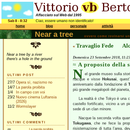
Affacciato sul Web dal 1995
Sab 8 - 8:32
Ciao, essere umano non identificato!
home
blog
personale
attività
Near a tree
ovvero come rovinarsi una 
Travaglio Fede
Al
«
Near a tree by a river
Domenica 23 Settembre 2018, 11:2
there's a hole in the ground
A proposito della 
N
el grande museo sulla stori
ULTIMI POST
nacque e visse
Hokusai
, ques
27/7
Opera sì, nazismo no
anniversario dalla fondazione di
14/7
La parola proibita
più grande megalopoli del pianeta,
1/4
In campo con voi
23/2
Nuovo cinema Luftansia
La realtà è che Tokyo è una c
(2026)
castello fortificato, vicino a un 
11/2
Wormslayer
sede di un clan minore.
Nacque la seconda volta quan
ULTIMI COMMENTI
Tokugawa
, che ne fece la propr
risistemazione di tutta l’area, d
gs
La parola proibita