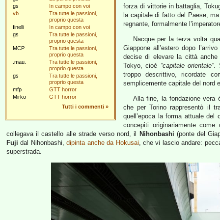
forza di vittorie in battaglia, T
gs
In campo con voi
vb
Tra tutte le passioni,
la capitale di fatto del Paese,
proprio questa
regnante, formalmente l’imperatore
finelli
In campo con voi
gs
Tra tutte le passioni,
Nacque per la terza volta quan
proprio questa
Giappone all’estero dopo l’arriv
MCP
Tra tutte le passioni,
proprio questa
decise di elevare la città anche
.mau.
Tra tutte le passioni,
Tokyo, cioé
“capitale orientale”
. 
proprio questa
troppo descrittivo, ricordate
gs
Tra tutte le passioni,
proprio questa
semplicemente capitale del nord e
mfp
GTT horror
Mirko
GTT horror
Alla fine, la fondazione vera
Tutti i commenti
»
che per Torino rappresentò il tr
quell’epoca la forma attuale del c
concepiti originariamente come 
collegava il castello alle strade verso nord, il
Nihonbashi
(ponte del Gia
Fuji
dal Nihonbashi,
dipinta anche da Hokusai
, che vi lascio andare: pecc
superstrada.