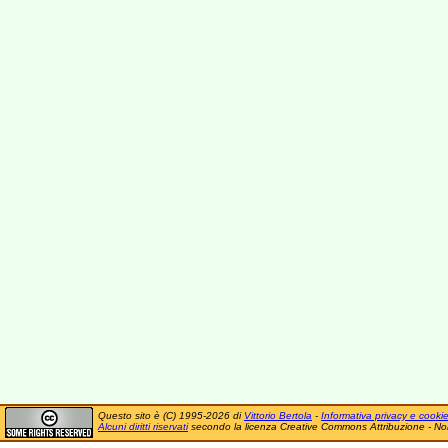
Questo sito è (C) 1995-2026 di
Vittorio Bertola
-
Informativa privacy e cooki
Alcuni diritti riservati
secondo la licenza Creative Commons Attribuzione - No