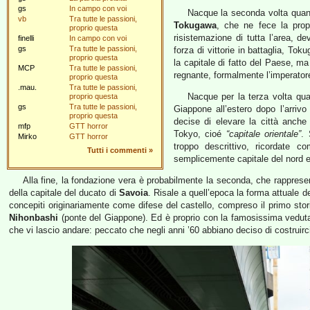
gs
In campo con voi
Nacque la seconda volta quan
vb
Tra tutte le passioni,
Tokugawa
, che ne fece la propr
proprio questa
risistemazione di tutta l’area, d
finelli
In campo con voi
gs
Tra tutte le passioni,
forza di vittorie in battaglia, T
proprio questa
la capitale di fatto del Paese,
MCP
Tra tutte le passioni,
regnante, formalmente l’imperatore
proprio questa
.mau.
Tra tutte le passioni,
Nacque per la terza volta quan
proprio questa
gs
Tra tutte le passioni,
Giappone all’estero dopo l’arriv
proprio questa
decise di elevare la città anche
mfp
GTT horror
Tokyo, cioé
“capitale orientale”
. 
Mirko
GTT horror
troppo descrittivo, ricordate
Tutti i commenti
»
semplicemente capitale del nord e
Alla fine, la fondazione vera è probabilmente la seconda, che rappresen
della capitale del ducato di
Savoia
. Risale a quell’epoca la forma attuale del
concepiti originariamente come difese del castello, compreso il primo stori
Nihonbashi
(ponte del Giappone). Ed è proprio con la famosissima vedut
che vi lascio andare: peccato che negli anni ’60 abbiano deciso di costruir