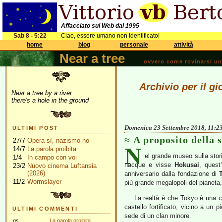
Affacciato sul Web dal 1995
Sab 8 - 5:22
Ciao, essere umano non identificato!
home
blog
personale
attività
Near a tree
ovvero come rovinarsi una 
Archivio per il g
Near a tree by a river
there's a hole in the ground
Domenica 23 Settembre 2018, 11:2
ULTIMI POST
A proposito della 
27/7
Opera sì, nazismo no
N
14/7
La parola proibita
el grande museo sulla stori
1/4
In campo con voi
nacque e visse
Hokusai
, ques
23/2
Nuovo cinema Luftansia
(2026)
anniversario dalla fondazione di
11/2
Wormslayer
più grande megalopoli del pianeta,
La realtà è che Tokyo è una c
castello fortificato, vicino a un 
ULTIMI COMMENTI
sede di un clan minore.
gs
La parola proibita