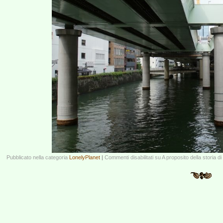
Pubblicato nella categoria
LonelyPlanet
|
Commenti disabilitati
su A proposito della storia d