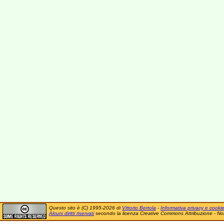
Questo sito è (C) 1995-2026 di
Vittorio Bertola
-
Informativa privacy e cooki
Alcuni diritti riservati
secondo la licenza Creative Commons Attribuzione - No