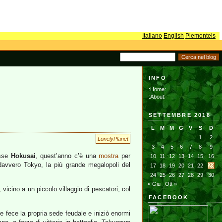
Italiano
English
Piemonteis
INFO
:Home:
:About:
SETTEMBRE 2018
L
M
M
G
V
S
D
1
2
LonelyPlanet
3
4
5
6
7
8
9
isse
Hokusai
, quest’anno c’è una
mostra
per
10
11
12
13
14
15
16
 davvero Tokyo, la più grande megalopoli del
17
18
19
20
21
22
23
24
25
26
27
28
29
30
« Giu
Ott »
vicino a un piccolo villaggio di pescatori, col
FACEBOOK
e fece la propria sede feudale e iniziò enormi