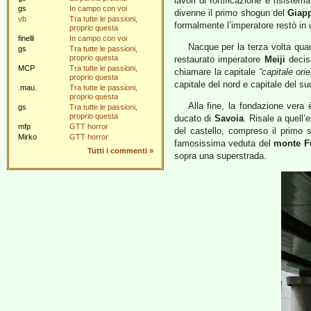
lavori di fortificazione e risiste
gs
In campo con voi
divenne il primo shogun del
Giap
vb
Tra tutte le passioni,
formalmente l’imperatore restò in 
proprio questa
finelli
In campo con voi
Nacque per la terza volta quan
gs
Tra tutte le passioni,
proprio questa
restaurato imperatore
Meiji
decise
MCP
Tra tutte le passioni,
chiamare la capitale
“capitale orie
proprio questa
capitale del nord e capitale del su
.mau.
Tra tutte le passioni,
proprio questa
Alla fine, la fondazione vera
gs
Tra tutte le passioni,
proprio questa
ducato di
Savoia
. Risale a quell’
mfp
GTT horror
del castello, compreso il primo s
Mirko
GTT horror
famosissima veduta del
monte F
Tutti i commenti
»
sopra una superstrada.