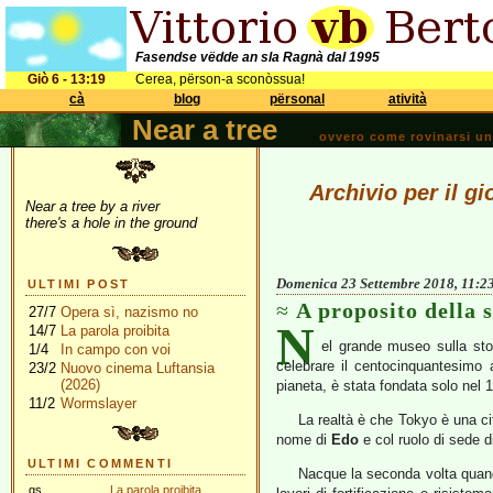
Fasendse vëdde an sla Ragnà dal 1995
Giò 6 - 13:19
Cerea, përson-a sconòssua!
cà
blog
përsonal
atività
Near a tree
ovvero come rovinarsi una 
Archivio per il g
Near a tree by a river
there's a hole in the ground
Domenica 23 Settembre 2018, 11:2
ULTIMI POST
A proposito della 
27/7
Opera sì, nazismo no
N
14/7
La parola proibita
el grande museo sulla stor
1/4
In campo con voi
celebrare il centocinquantesimo 
23/2
Nuovo cinema Luftansia
(2026)
pianeta, è stata fondata solo nel 
11/2
Wormslayer
La realtà è che Tokyo è una cit
nome di
Edo
e col ruolo di sede d
ULTIMI COMMENTI
Nacque la seconda volta quand
gs
La parola proibita