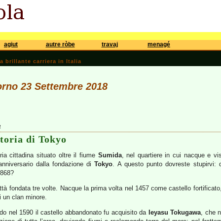
agiut
autre ròbe
travaj
menagé
brillante carriera in Italia
iorno 23 Settembre 2018
3
storia di Tokyo
ia cittadina situato oltre il fiume
Sumida
, nel quartiere in cui nacque e v
anniversario dalla fondazione di
Tokyo
. A questo punto dovreste stupirvi:
1868?
tà fondata tre volte. Nacque la prima volta nel 1457 come castello fortificato, 
i un clan minore.
o nel 1590 il castello abbandonato fu acquisito da
Ieyasu Tokugawa
, che n