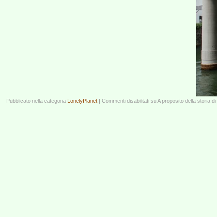
Pubblicato nella categoria
LonelyPlanet
|
Commenti disabilitati
su A proposito della storia d