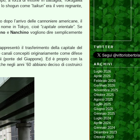
mpo, a forza di vittorie in battaglia, Tokugawa
se lo shogun come
“taikun”
era il vero regnante,
o dopo l’arrivo delle cannoniere americane, il
il nome in Tokyo, cioé
“capitale orientale”
. Se
ino
e
Nanchino
vogliono dire semplicemente
TWITTER
ppresentò il trasferimento della capitale del
i e canali concepiti originariamente come difese
i
(ponte del Giappone). Ed è proprio con la
che negli anni ’60 abbiano deciso di costruirci
ARCHIVI
Luglio 2026
Aprile 2026
Febbraio 2026
Gennaio 2026
Novembre 2025
Ottobre 2025
Agosto 2025
Luglio 2025
Giugno 2025
Gennaio 2025
Luglio 2024
Aprile 2024
Gennaio 2024
Dicembre 2023
Ottobre 2023