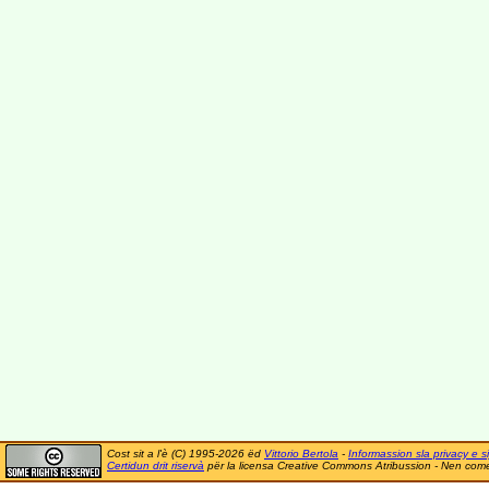
Cost sit a l'è (C) 1995-2026 ëd
Vittorio Bertola
-
Informassion sla privacy e si
Certidun drit riservà
për la licensa Creative Commons Atribussion - Nen comer