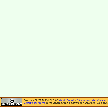
Cost sit a l'è (C) 1995-2026 ëd
Vittorio Bertola
-
Informassion sla privacy e si
Certidun drit riservà
për la licensa Creative Commons Atribussion - Nen comer