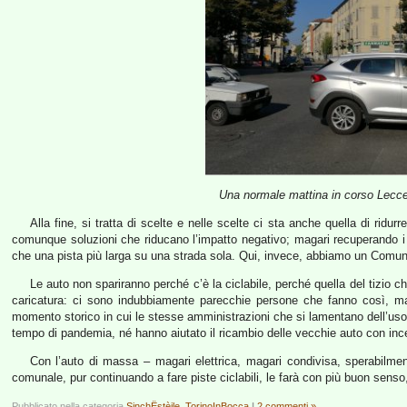
Una normale mattina in corso Lecce 
Alla fine, si tratta di scelte e nelle scelte ci sta anche quella di rid
comunque soluzioni che riducano l’impatto negativo; magari recuperando i 
che una pista più larga su una strada sola. Qui, invece, abbiamo un Comune 
Le auto non spariranno perché c’è la ciclabile, perché quella del tizio 
caricatura: ci sono indubbiamente parecchie persone che fanno così, m
momento storico in cui le stesse amministrazioni che si lamentano dell’uso de
tempo di pandemia, né hanno aiutato il ricambio delle vecchie auto con ince
Con l’auto di massa – magari elettrica, magari condivisa, sperabilm
comunale, pur continuando a fare piste ciclabili, le farà con più buon sens
Pubblicato nella categoria
SinchËstèile
,
TorinoInBocca
|
2 commenti »