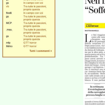
gs
In campo con voi
vb
Tra tutte le passioni,
proprio questa
finelli
In campo con voi
gs
Tra tutte le passioni,
proprio questa
MCP
Tra tutte le passioni,
proprio questa
.mau.
Tra tutte le passioni,
proprio questa
gs
Tra tutte le passioni,
proprio questa
mfp
GTT horror
Mirko
GTT horror
Tutti i commenti
»