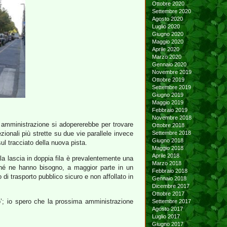
Ottobre 2020
Settembre 2020
Agosto 2020
Luglio 2020
Giugno 2020
Maggio 2020
Aprile 2020
Marzo 2020
Gennaio 2020
Novembre 2019
Ottobre 2019
Settembre 2019
Giugno 2019
Maggio 2019
Febbraio 2019
Novembre 2018
na amministrazione si adopererebbe per trovare
Ottobre 2018
onali più strette su due vie parallele invece
Settembre 2018
Giugno 2018
l tracciato della nuova pista.
Maggio 2018
Aprile 2018
la lascia in doppia fila è prevalentemente una
Marzo 2018
hé ne hanno bisogno, a maggior parte in un
Febbraio 2018
di trasporto pubblico sicuro e non affollato in
Gennaio 2018
Dicembre 2017
Ottobre 2017
’; io spero che la prossima amministrazione
Settembre 2017
Agosto 2017
Luglio 2017
Giugno 2017