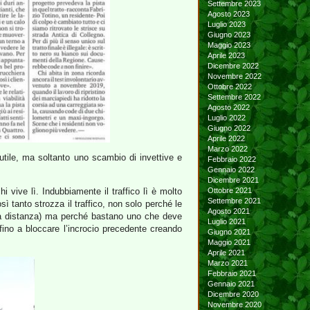
Settembre 2023
Agosto 2023
Luglio 2023
Giugno 2023
Maggio 2023
Aprile 2023
Dicembre 2022
Novembre 2022
Ottobre 2022
Settembre 2022
Agosto 2022
Luglio 2022
Giugno 2022
Aprile 2022
Marzo 2022
 utile, ma soltanto uno scambio di invettive e
Febbraio 2022
Gennaio 2022
Dicembre 2021
i vive lì. Indubbiamente il traffico lì è molto
Ottobre 2021
Settembre 2021
osì tanto strozza il traffico, non solo perché le
Agosto 2021
unga distanza) ma perché bastano uno che deve
Luglio 2021
 fino a bloccare l’incrocio precedente creando
Giugno 2021
Maggio 2021
Aprile 2021
Marzo 2021
Febbraio 2021
Gennaio 2021
Dicembre 2020
Novembre 2020