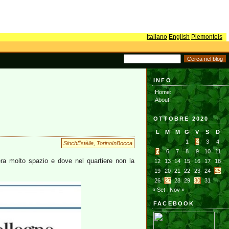
Italiano
English
Piemonteis
INFO
:Home:
:About:
OTTOBRE 2020
L
M
M
G
V
S
D
1
2
3
4
SinchËstèile
,
TorinoInBocca
5
6
7
8
9
10
11
ra molto spazio e dove nel quartiere non la
12
13
14
15
16
17
18
19
20
21
22
23
24
25
26
27
28
29
30
31
« Set
Nov »
FACEBOOK