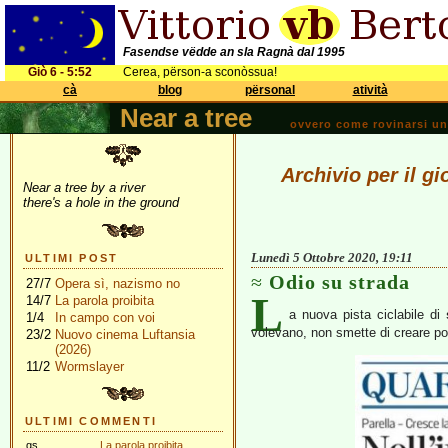
Fasendse vëdde an sla Ragnà dal 1995
Giò 6 - 5:52
Cerea, përson-a sconòssua!
cà
blog
përsonal
atività
Near a tree
ovvero come rovinarsi una 
Archivio per il g
Near a tree by a river
there's a hole in the ground
Lunedì 5 Ottobre 2020, 19:11
ULTIMI POST
Odio su strada
27/7
Opera sì, nazismo no
L
14/7
La parola proibita
a nuova pista ciclabile di
1/4
In campo con voi
volevano, non smette di creare p
23/2
Nuovo cinema Luftansia
(2026)
11/2
Wormslayer
ULTIMI COMMENTI
gs
La parola proibita