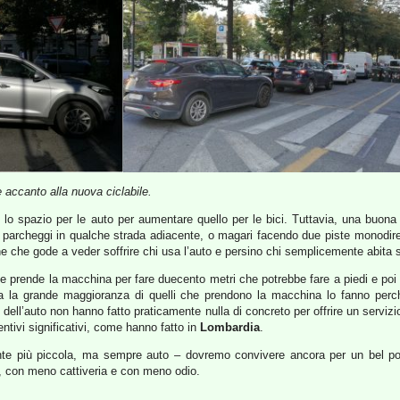
accanto alla nuova ciclabile.
urre lo spazio per le auto per aumentare quello per le bici. Tuttavia, una buo
parcheggi in qualche strada adiacente, o magari facendo due piste monodirezi
che gode a veder soffrire chi usa l’auto e persino chi semplicemente abita su
che prende la macchina per fare duecento metri che potrebbe fare a piedi e poi 
a la grande maggioranza di quelli che prendono la macchina lo fanno perc
ll’auto non hanno fatto praticamente nulla di concreto per offrire un servizio 
ntivi significativi, come hanno fatto in
Lombardia
.
ente più piccola, ma sempre auto – dovremo convivere ancora per un bel po
o, con meno cattiveria e con meno odio.