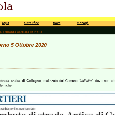
agiut
autre ròbe
travaj
menagé
brillante carriera in Italia
iorno 5 Ottobre 2020
strada antica di Collegno
, realizzata dal Comune
“dall’alto”
, dove non c’e
olemiche.