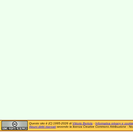
Questo sito è (C) 1995-2026 di
Vittorio Bertola
-
Informativa privacy e cooki
Alcuni diritti riservati
secondo la licenza Creative Commons Attribuzione - No