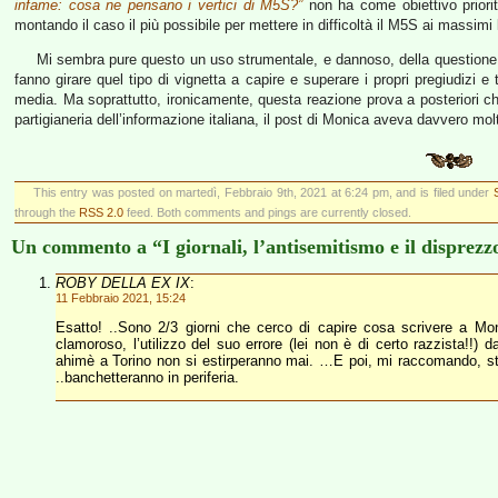
infame: cosa ne pensano i vertici di M5S?”
non ha come obiettivo priorit
montando il caso il più possibile per mettere in difficoltà il M5S ai massimi li
Mi sembra pure questo un uso strumentale, e dannoso, della questione;
fanno girare quel tipo di vignetta a capire e superare i propri pregiudizi e t
media. Ma soprattutto, ironicamente, questa reazione prova a posteriori che,
partigianeria dell’informazione italiana, il post di Monica aveva davvero mo
This entry was posted on martedì, Febbraio 9th, 2021 at 6:24 pm, and is filed under
through the
RSS 2.0
feed. Both comments and pings are currently closed.
Un commento a “I giornali, l’antisemitismo e il disprezzo
ROBY DELLA EX IX
:
11 Febbraio 2021, 15:24
Esatto! ..Sono 2/3 giorni che cerco di capire cosa scrivere a 
clamoroso, l’utilizzo del suo errore (lei non è di certo razzista!!) d
ahimè a Torino non si estirperanno mai. …E poi, mi raccomando, stu
..banchetteranno in periferia.