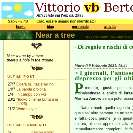
Affacciato sul Web dal 1995
Sab 8 - 8:43
Ciao, essere umano non identificato!
home
blog
personale
attività
Near a tree
ovvero come rovinarsi una 
Di regole e rischi di 
«
Near a tree by a river
there's a hole in the ground
Martedì 9 Febbraio 2021, 18:24
I giornali, l’antis
ULTIMI POST
disprezzo per gli ult
P
27/7
Opera sì, nazismo no
remetto, giusto per ch
14/7
La parola proibita
antipalestinese e amico di
Israe
1/4
In campo con voi
Monica Amore
senza poter esser
23/2
Nuovo cinema Luftansia
(2026)
Naturalmente quella vignetta 
11/2
Wormslayer
qualsiasi altra persona se ne sar
è fatta così, perché (e in ques
cultura, il suo approccio alla 
ULTIMI COMMENTI
immediatamente complotti, bufa
gs
La parola proibita