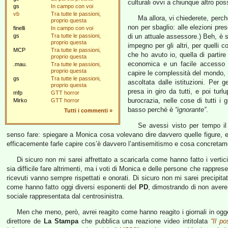
culturali ovvi a chiunque altro pos
gs
In campo con voi
vb
Tra tutte le passioni,
Ma allora, vi chiederete, perc
proprio questa
non per sbaglio: alle elezioni pres
finelli
In campo con voi
gs
Tra tutte le passioni,
di un attuale assessore.) Beh, è
proprio questa
impegno per gli altri, per quelli 
MCP
Tra tutte le passioni,
che ho avuto io, quella di partire
proprio questa
economica e un facile accesso a
.mau.
Tra tutte le passioni,
proprio questa
capire le complessità del mondo, m
gs
Tra tutte le passioni,
ascoltata dalle istituzioni. Per g
proprio questa
presa in giro da tutti, e poi turlu
mfp
GTT horror
burocrazia, nelle cose di tutti i 
Mirko
GTT horror
basso perché è
“ignorante”
.
Tutti i commenti
»
Se avessi visto per tempo il
senso fare: spiegare a Monica cosa volevano dire davvero quelle figure, 
efficacemente farle capire cos’è davvero l’antisemitismo e cosa concretament
Di sicuro non mi sarei affrettato a scaricarla come hanno fatto i vertic
sia difficile fare altrimenti, ma i voti di Monica e delle persone che rappres
ricevuti vanno sempre rispettati e onorati. Di sicuro non mi sarei precipita
come hanno fatto oggi diversi esponenti del
PD
, dimostrando di non avere 
sociale rappresentata dal centrosinistra.
Men che meno, però, avrei reagito come hanno reagito i giornali in ogg
direttore de
La Stampa
che pubblica una reazione video intitolata
“Il p