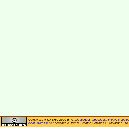
Questo sito è (C) 1995-2026 di
Vittorio Bertola
-
Informativa privacy e cooki
Alcuni diritti riservati
secondo la licenza Creative Commons Attribuzione - No