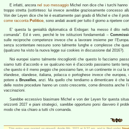
E infatti, ancora
nel suo messaggio
Michel non dice che i turchi hanno s
troppo stretta (sottinteso: lui invece avrebbe graziosamente concesso alla 
Von der Leyen dice che lei è esattamente pari grado di Michel e che il proto
come racconta
Politico
, sono andati avanti per tutto il giorno a ripetere 
E’ questa la genialità diplomatica di Erdogan: ha messo il dito nel
comanda”
. Ed è vero, perché le tre istituzioni fondamentali –
Commissi
sulle reciproche competenze invece che a lavorare insieme per l’Europa.
senza scontentare nessuno sono talmente lunghe e complesse che quasi t
(qualcuno ha visto la nuova legge sui cookies in discussione dal 2016?).
Noi europei siamo talmente rincoglioniti che questo lo facciamo passa
siamo tutti d’accordo e se qualcuno non è d’accordo passiamo tanto tempo
che questo è il meno peggio che possiamo fare, in un continente in cui la
irlandese, olandese, italiana, polacca o portoghese invece che europea, 
potere a
Bruxelles
, anzi. Ma quello che tendiamo a dimenticare è che la
delle nostre procedure hanno un costo crescente, come dimostra anche l’i
vaccinazioni.
Sarebbe eccessivo biasimare Michel e von der Leyen for questa situazi
orizzonti 2027 e piani strategici, sarebbe opportuno porsi davvero il probl
modo che sia chiaro a tutti chi comanda.
This entry was posted on giovedì, Aprile 8th, 2021 at 9:37 am, and is filed under
NewG