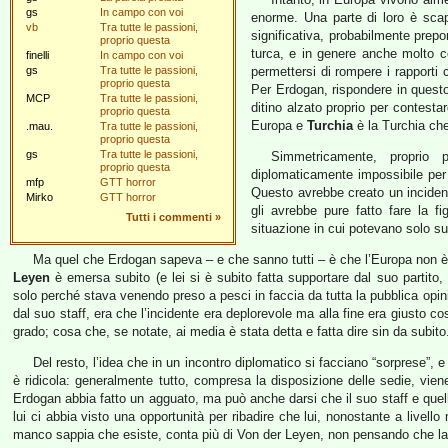
gs
In campo con voi
enorme. Una parte di loro è scap
vb
Tra tutte le passioni,
significativa, probabilmente prep
proprio questa
turca, e in genere anche molto c
finelli
In campo con voi
gs
Tra tutte le passioni,
permettersi di rompere i rapporti c
proprio questa
Per Erdogan, rispondere in questo
MCP
Tra tutte le passioni,
ditino alzato proprio per contestar
proprio questa
Europa e
Turchia
è la Turchia ch
.mau.
Tra tutte le passioni,
proprio questa
gs
Tra tutte le passioni,
Simmetricamente, proprio 
proprio questa
diplomaticamente impossibile per
mfp
GTT horror
Questo avrebbe creato un incident
Mirko
GTT horror
gli avrebbe pure fatto fare la f
Tutti i commenti
»
situazione in cui potevano solo su
Ma quel che Erdogan sapeva – e che sanno tutti – è che l’Europa non è 
Leyen
è emersa subito (e lei si è subito fatta supportare dal suo partito, 
solo perché stava venendo preso a pesci in faccia da tutta la pubblica opinio
dal suo staff, era che l’incidente era deplorevole ma alla fine era giusto co
grado; cosa che, se notate, ai media è stata detta e fatta dire sin da subito
Del resto, l’idea che in un incontro diplomatico si facciano “sorprese”, e
è ridicola: generalmente tutto, compresa la disposizione delle sedie, vie
Erdogan abbia fatto un agguato, ma può anche darsi che il suo staff e que
lui ci abbia visto una opportunità per ribadire che lui, nonostante a livell
manco sappia che esiste, conta più di Von der Leyen, non pensando che la 