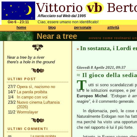
Affacciato sul Web dal 1995
Gio 6 - 23:11
Ciao, essere umano non identificato!
home
blog
personale
attività
Near a tree
ovvero come rovinarsi una 
In sostanza, i Lordi 
«
Near a tree by a river
there's a hole in the ground
Giovedì 8 Aprile 2021, 09:37
Il gioco della sedi
T
ULTIMI POST
utti si sono scandalizzati 
27/7
Opera sì, nazismo no
lui e le istituzioni europee, e p
14/7
La parola proibita
Europeo
Michel
.
“Erdogan è ar
1/4
In campo con voi
reagire”
, è il commento generale.
23/2
Nuovo cinema Luftansia
(2026)
In diplomazia, però, le cose 
11/2
Wormslayer
Naturalmente Erdogan non ha fatt
ma perché ha visto una opportunit
che nel rapporto è lui il più forte.
ULTIMI COMMENTI
gs
La parola proibita
Intanto, in Europa vivono almen