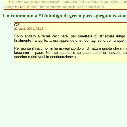
This entry was posted on mercoledì, Luglio 21st, 2021 at 8:06 pm, and is filed und
through the
RSS 2.0
feed. Both comments and pings are currently closed.
Un commento a “L’obbligo di green pass spiegato razio
GS
:
22 Luglio 2021, 05:27
Sono andato a farmi vaccinare, per smettere di strisciare lungo
finalmente tranquillo. E ora apprendo che i contagi sono comunque in 
Per giunta il vaccino mi ha risvegliato dolori di natura ignota che mi
lasciarmi in pace. Non so quando o se passeranno di nuovo e son q
vaccino e riattivarli in continuazione :/