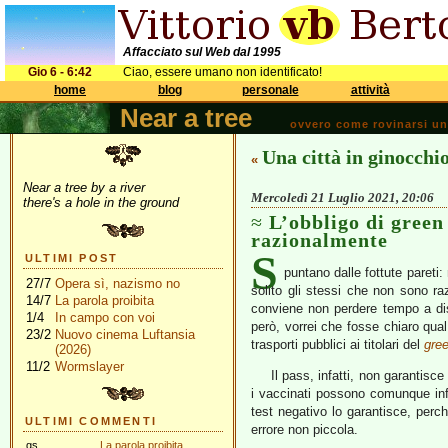
Affacciato sul Web dal 1995
Gio 6 - 6:42
Ciao, essere umano non identificato!
home
blog
personale
attività
Near a tree
ovvero come rovinarsi una 
Una città in ginocchi
«
Near a tree by a river
Mercoledì 21 Luglio 2021, 20:06
there's a hole in the ground
L’obbligo di green
razionalmente
S
ULTIMI POST
puntano dalle fottute pareti
27/7
Opera sì, nazismo no
solito gli stessi che non sono r
14/7
La parola proibita
conviene non perdere tempo a disc
1/4
In campo con voi
però, vorrei che fosse chiaro qual 
23/2
Nuovo cinema Luftansia
trasporti pubblici ai titolari del
gre
(2026)
11/2
Wormslayer
Il pass, infatti, non garantisc
i vaccinati possono comunque inf
test negativo lo garantisce, perch
ULTIMI COMMENTI
errore non piccola.
gs
La parola proibita