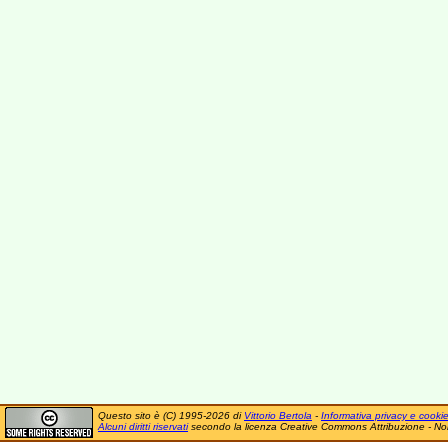
Questo sito è (C) 1995-2026 di
Vittorio Bertola
-
Informativa privacy e cooki
Alcuni diritti riservati
secondo la licenza Creative Commons Attribuzione - No