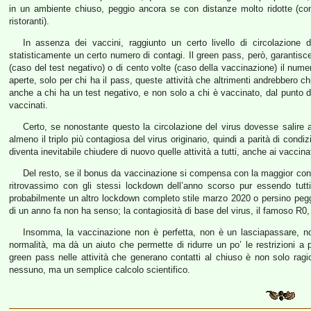
in un ambiente chiuso, peggio ancora se con distanze molto ridotte (c
ristoranti).
In assenza dei vaccini, raggiunto un certo livello di circolazione 
statisticamente un certo numero di contagi. Il green pass, però, garantisce 
(caso del test negativo) o di cento volte (caso della vaccinazione) il numer
aperte, solo per chi ha il pass, queste attività che altrimenti andrebbero ch
anche a chi ha un test negativo, e non solo a chi è vaccinato, dal punto 
vaccinati.
Certo, se nonostante questo la circolazione del virus dovesse salire 
almeno il triplo più contagiosa del virus originario, quindi a parità di condi
diventa inevitabile chiudere di nuovo quelle attività a tutti, anche ai vaccinat
Del resto, se il bonus da vaccinazione si compensa con la maggior conta
ritrovassimo con gli stessi lockdown dell’anno scorso pur essendo tutt
probabilmente un altro lockdown completo stile marzo 2020 o persino peggio
di un anno fa non ha senso; la contagiosità di base del virus, il famoso R0,
Insomma, la vaccinazione non è perfetta, non è un lasciapassare, non
normalità, ma dà un aiuto che permette di ridurre un po’ le restrizioni a p
green pass nelle attività che generano contatti al chiuso è non solo rag
nessuno, ma un semplice calcolo scientifico.