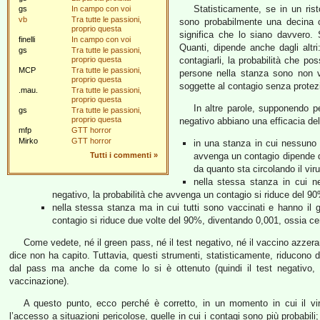
Statisticamente, se in un ris
gs
In campo con voi
vb
Tra tutte le passioni,
sono probabilmente una decina c
proprio questa
significa che lo siano davvero.
finelli
In campo con voi
Quanti, dipende anche dagli altri:
gs
Tra tutte le passioni,
proprio questa
contagiarli, la probabilità che pos
MCP
Tra tutte le passioni,
persone nella stanza sono non va
proprio questa
soggette al contagio senza protezi
.mau.
Tra tutte le passioni,
proprio questa
In altre parole, supponendo pe
gs
Tra tutte le passioni,
proprio questa
negativo abbiano una efficacia d
mfp
GTT horror
Mirko
GTT horror
in una stanza in cui nessuno 
Tutti i commenti
»
avvenga un contagio dipende dal
da quanto sta circolando il vi
nella stessa stanza in cui n
negativo, la probabilità che avvenga un contagio si riduce del 90%
nella stessa stanza ma in cui tutti sono vaccinati e hanno il
contagio si riduce due volte del 90%, diventando 0,001, ossia cen
Come vedete, né il green pass, né il test negativo, né il vaccino azzer
dice non ha capito. Tuttavia, questi strumenti, statisticamente, riducono d
dal pass ma anche da come lo si è ottenuto (quindi il test negativo, 
vaccinazione).
A questo punto, ecco perché è corretto, in un momento in cui il vir
l’accesso a situazioni pericolose, quelle in cui i contagi sono più probabili