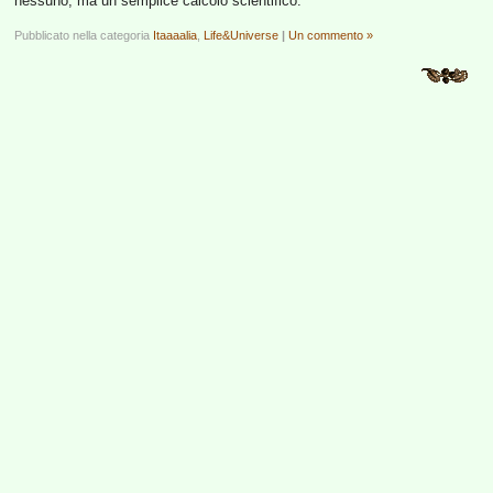
nessuno, ma un semplice calcolo scientifico.
Pubblicato nella categoria
Itaaaalia
,
Life&Universe
|
Un commento »