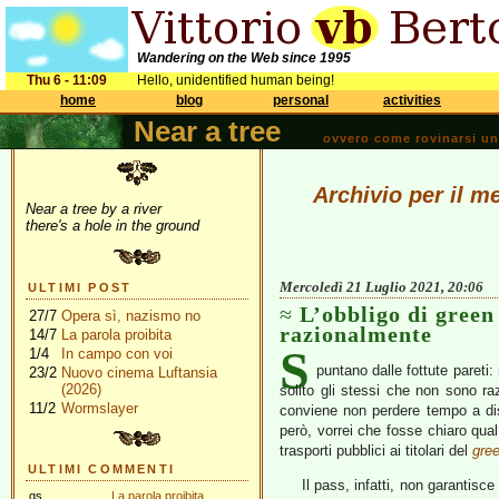
Wandering on the Web since 1995
Thu 6 - 11:09
Hello, unidentified human being!
home
blog
personal
activities
Near a tree
ovvero come rovinarsi una 
Archivio per il m
Near a tree by a river
there's a hole in the ground
Mercoledì 21 Luglio 2021, 20:06
ULTIMI POST
L’obbligo di green
27/7
Opera sì, nazismo no
razionalmente
14/7
La parola proibita
S
1/4
In campo con voi
puntano dalle fottute pareti
23/2
Nuovo cinema Luftansia
(2026)
solito gli stessi che non sono r
11/2
Wormslayer
conviene non perdere tempo a disc
però, vorrei che fosse chiaro qual 
trasporti pubblici ai titolari del
gre
ULTIMI COMMENTI
Il pass, infatti, non garantisc
gs
La parola proibita