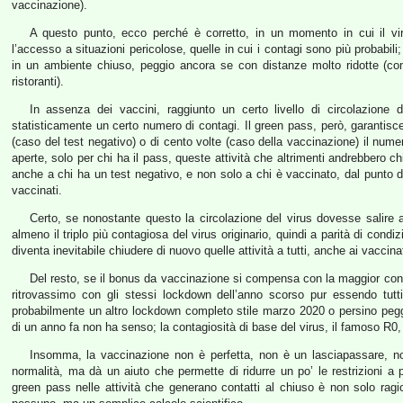
vaccinazione).
A questo punto, ecco perché è corretto, in un momento in cui il vir
l’accesso a situazioni pericolose, quelle in cui i contagi sono più probabili
in un ambiente chiuso, peggio ancora se con distanze molto ridotte (c
ristoranti).
In assenza dei vaccini, raggiunto un certo livello di circolazione 
statisticamente un certo numero di contagi. Il green pass, però, garantisce 
(caso del test negativo) o di cento volte (caso della vaccinazione) il numer
aperte, solo per chi ha il pass, queste attività che altrimenti andrebbero ch
anche a chi ha un test negativo, e non solo a chi è vaccinato, dal punto 
vaccinati.
Certo, se nonostante questo la circolazione del virus dovesse salire 
almeno il triplo più contagiosa del virus originario, quindi a parità di condi
diventa inevitabile chiudere di nuovo quelle attività a tutti, anche ai vaccinat
Del resto, se il bonus da vaccinazione si compensa con la maggior conta
ritrovassimo con gli stessi lockdown dell’anno scorso pur essendo tutt
probabilmente un altro lockdown completo stile marzo 2020 o persino peggio
di un anno fa non ha senso; la contagiosità di base del virus, il famoso R0,
Insomma, la vaccinazione non è perfetta, non è un lasciapassare, non
normalità, ma dà un aiuto che permette di ridurre un po’ le restrizioni a p
green pass nelle attività che generano contatti al chiuso è non solo rag