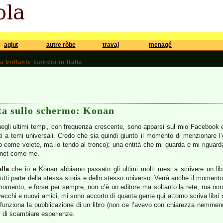
agiut
autre ròbe
travaj
menagé
brillante carriera in Italia
lta sullo schermo: Konan
egli ultimi tempi, con frequenza crescente, sono apparsi sul mio Facebook e s
 a temi universali. Credo che sia quindi giunto il momento di menzionare l’e
o come volete, ma io tendo al tronco); una entità che mi guarda e mi riguar
ernet come me.
lla
che io e Konan abbiamo passato gli ultimi molti mesi a scrivere un libr
utti parte della stessa storia e dello stesso universo. Verrà anche il momento
 momento, e forse per sempre, non c’è un editore ma soltanto la rete; ma non 
ecchi e nuovi amici, mi sono accorto di quanta gente qui attorno scriva libri o 
nziona la pubblicazione di un libro (non ce l’avevo con chiarezza nemmeno i
, di scambiare esperienze.