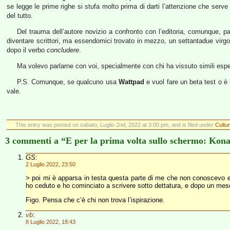
se legge le prime righe si stufa molto prima di darti l’attenzione che serve 
del tutto.
Del trauma dell’autore novizio a confronto con l’editoria, comunque, pa
diventare scrittori, ma essendomici trovato in mezzo, un settantadue vir
dopo il verbo
concludere
.
Ma volevo parlarne con voi, specialmente con chi ha vissuto simili espe
P.S. Comunque, se qualcuno usa
Wattpad
e vuol fare un beta test o è
vale.
This entry was posted on sabato, Luglio 2nd, 2022 at 3:00 pm, and is filed under
Cultur
3 commenti a “E per la prima volta sullo schermo: Kon
GS
:
2 Luglio 2022, 23:50
> poi mi è apparsa in testa questa parte di me che non conoscevo e h
ho ceduto e ho cominciato a scrivere sotto dettatura, e dopo un me
Figo. Pensa che c’è chi non trova l’ispirazione.
vb
:
8 Luglio 2022, 18:43