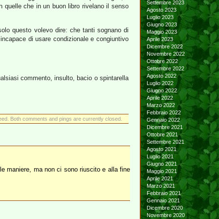
Settembre 2023
n quelle che in un buon libro rivelano il senso
Agosto 2023
Luglio 2023
Giugno 2023
 solo questo volevo dire: che tanti sognano di
Maggio 2023
 incapace di usare condizionale e congiuntivo
Aprile 2023
Dicembre 2022
Novembre 2022
Ottobre 2022
Settembre 2022
Agosto 2022
alsiasi commento, insulto, bacio o spintarella
Luglio 2022
Giugno 2022
Aprile 2022
Marzo 2022
Febbraio 2022
eed. Both comments and pings are currently closed.
Gennaio 2022
Dicembre 2021
Ottobre 2021
Settembre 2021
Agosto 2021
Luglio 2021
Giugno 2021
e maniere, ma non ci sono riuscito e alla fine
Maggio 2021
Aprile 2021
Marzo 2021
Febbraio 2021
Gennaio 2021
Dicembre 2020
Novembre 2020