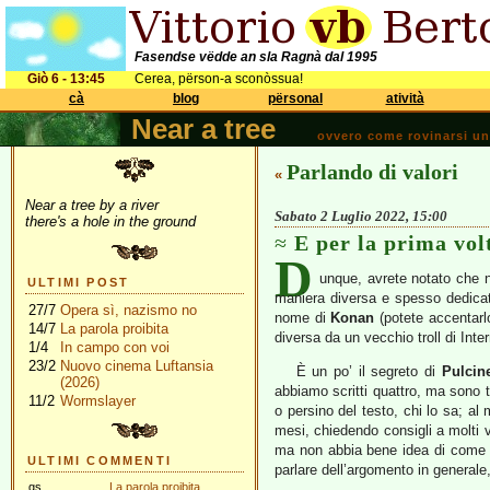
Fasendse vëdde an sla Ragnà dal 1995
Giò 6 - 13:45
Cerea, përson-a sconòssua!
cà
blog
përsonal
atività
Near a tree
ovvero come rovinarsi una 
Parlando di valori
«
Near a tree by a river
Sabato 2 Luglio 2022, 15:00
there's a hole in the ground
E per la prima vo
D
unque, avrete notato che n
ULTIMI POST
maniera diversa e spesso dedicati
27/7
Opera sì, nazismo no
nome di
Konan
(potete accentarl
14/7
La parola proibita
diversa da un vecchio troll di Int
1/4
In campo con voi
23/2
Nuovo cinema Luftansia
È un po’ il segreto di
Pulcine
(2026)
abbiamo scritti quattro, ma sono t
11/2
Wormslayer
o persino del testo, chi lo sa; al
mesi, chiedendo consigli a molti v
ma non abbia bene idea di come fu
ULTIMI COMMENTI
parlare dell’argomento in generale
gs
La parola proibita