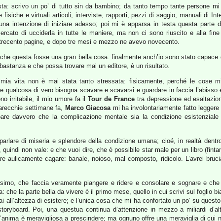
sta: scrivo un po’ di tutto sin da bambino; da tanto tempo tante persone m
 fisiche e virtuali articoli, interviste, rapporti, pezzi di saggio, manuali di I
una intenzione di iniziare adesso; poi mi è apparsa in testa questa part
cercato di ucciderla in tutte le maniere, ma non ci sono riuscito e alla fi
trecento pagine, e dopo tre mesi e mezzo ne avevo novecento.
 questa fosse una gran bella cosa: finalmente anch’io sono stato capace di scri
abbastanza e che possa trovare mai un editore, è un risultato.
ia vita non è mai stata tanto stressata: fisicamente, perché le cose migl
e qualcosa di vero bisogna scavare e scavarsi e guardare in faccia l’abisso 
 irritabile, il mio umore fa il
Tour de France
tra depressione ed esaltazio
parecchie settimane fa,
Marco Giacosa
mi ha involontariamente fatto leggere
are davvero che la complicazione mentale sia la condizione esistenziale 
arlare di miseria e splendore della condizione umana; cioé, in realtà dentr
uindi non vale: e che vuoi dire, che è possibile star male per un libro (fint
e aulicamente cagare: banale, noioso, mal composto, ridicolo. L’avrei bruci
issimo, che faccia veramente piangere e ridere e consolare e sognare e che
a: che la parte bella da vivere è il primo mese, quello in cui scrivi sul foglio b
mai all’altezza di esistere; e l’unica cosa che mi ha confortato un po’ su quest
oryboard. Poi, una questua continua d’attenzione in mezzo a miliardi d’al
 l’anima è meravigliosa a prescindere; ma ognuno offre una meraviglia di cu