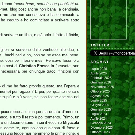
i dicono
“scrivi bene, perché non pubblichi un
nternet, blog post anche non banali a centinaia,
e di me che non conoscevo e ha cominciato a
ne ho ceduto e ho cominciato a scrivere sotto
vere un libro, e già solo il fatto di finirlo,
TWITTER
iori si scrivono dalle ventidue alle due, e
e i buchi neri e no, non se ne esce mai bene.
ne: così per mesi e mesi. Pensavo fossi io a
ARCHIVI
 un post di
Christian Frascella
(scusate, son
Luglio 2026
necessaria per chiunque tracci finzioni con
Aprile 2026
Febbraio 2026
Gennaio 2026
o di me ho fatto proprio questo, ma l’opera è
Novembre 2025
amente) per ragazzi? E poi, per quanto ne so e
Ottobre 2025
Agosto 2025
ato più e più volte, se non fosse che sta nel
Luglio 2025
Giugno 2025
Gennaio 2025
 piacerebbe a chiunque sia dotato d’amore e
Luglio 2024
ianco, e tutto il resto è poi tormento. Primo, un
Aprile 2024
o è un documentario in cui il vecchio
Miyazaki
Gennaio 2024
tri come te, ognuno con qualcosa di forse o
Dicembre 2023
Ottobre 2023
i nessuno legge mai nemmeno le prime righe, e