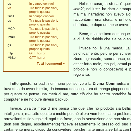
Nel mio caso, la storia è que
gs
In campo con voi
vb
Tra tutte le passioni,
libro?”
; nei lustri ho dato a stampe
proprio questa
ma mai narrativa; non avevo alc
finelli
In campo con voi
raccontarmi una storia, e io ho 
gs
Tra tutte le passioni,
proprio questa
dettatura, e dopo un mese avevo 
MCP
Tra tutte le passioni,
proprio questa
Bene, m’aspettavo comunque che
.mau.
Tra tutte le passioni,
al di là del dubbio che sia bello 
proprio questa
gs
Tra tutte le passioni,
Invece no: è una merda. La m
proprio questa
psichicamente, perché per scriver
mfp
GTT horror
Mirko
GTT horror
Sono ingrassato, sono stanco, sono
Tutti i commenti
»
esser fatto male, ma poi, ormai 
bifolco e non lo conoscevo) e p
regolarità.
Tutto questo, si badi, nemmeno per scrivere la
Divina Commedia
e p
travestita da avventuretta, da innocua sceneggiatura di manga giapponese, q
per quanto ne pensa una metà di me, tutto ciò che ho scritto potrebbe far
computer e ne ho pure diversi backup.
Invece, un’altra metà di me pensa che quel che ho prodotto sia bell
intelligenza, ma tutto questo è inutile perché allora vien fuori l’altro problem
arrovellarsi sulle virgole di ogni tua frase, con la sensazione che non sia 
(non son degno, assolutamente) faceva esattamente lo stesso col suo st
certamente meraviglioso da condividere, perchè l’arte umana se fatta con