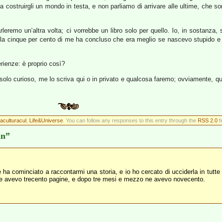
a costruirgli un mondo in testa, e non parliamo di arrivare alle ultime, che so
rleremo un’altra volta; ci vorrebbe un libro solo per quello. Io, in sostanza,
gola cinque per cento di me ha concluso che era meglio se nascevo stupido e
rienze: è proprio così?
 solo curioso, me lo scriva qui o in privato e qualcosa faremo; ovviamente, qu
aculturacul
,
Life&Universe
. You can follow any responses to this entry through the
RSS 2.0
f
an”
a cominciato a raccontarmi una storia, e io ho cercato di ucciderla in tutte l
se avevo trecento pagine, e dopo tre mesi e mezzo ne avevo novecento.