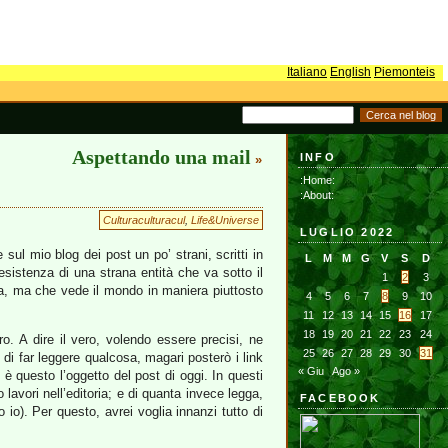
Italiano
English
Piemonteis
Aspettando una mail
INFO
»
:Home:
:About:
Culturaculturacul
,
Life&Universe
LUGLIO 2022
ul mio blog dei post un po’ strani, scritti in
L
M
M
G
V
S
D
sistenza di una strana entità che va sotto il
1
2
3
da, ma che vede il mondo in maniera piuttosto
4
5
6
7
8
9
10
11
12
13
14
15
16
17
18
19
20
21
22
23
24
o. A dire il vero, volendo essere precisi, ne
25
26
27
28
29
30
31
 di far leggere qualcosa, magari posterò i link
« Giu
Ago »
è questo l’oggetto del post di oggi. In questi
lavori nell’editoria; e di quanta invece legga,
FACEBOOK
o). Per questo, avrei voglia innanzi tutto di