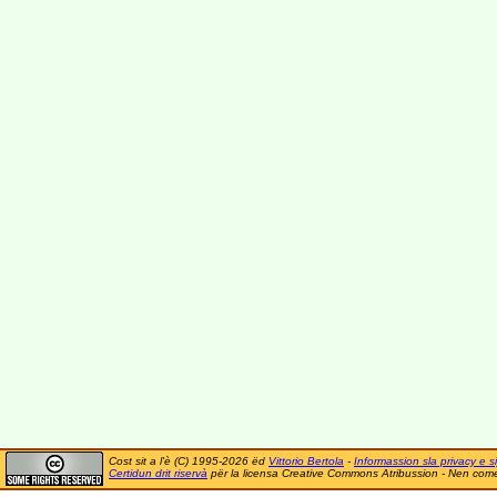
Cost sit a l'è (C) 1995-2026 ëd
Vittorio Bertola
-
Informassion sla privacy e si
Certidun drit riservà
për la licensa Creative Commons Atribussion - Nen comer