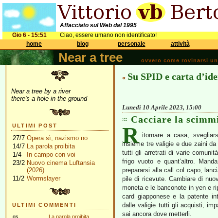
Affacciato sul Web dal 1995
Gio 6 - 15:51
Ciao, essere umano non identificato!
home
blog
personale
attività
Near a tree
ovvero come rovinarsi una 
Su SPID e carta d’ide
«
Near a tree by a river
there's a hole in the ground
Lunedì 10 Aprile 2023, 15:00
Cacciare la scimm
R
ULTIMI POST
itornare a casa, svegliar
27/7
Opera sì, nazismo no
insieme tre valigie e due zaini da dis
14/7
La parola proibita
tutti gli arretrati di varie comuni
1/4
In campo con voi
frigo vuoto e quant’altro. Mandar
23/2
Nuovo cinema Luftansia
(2026)
prepararsi alla call col capo, lan
11/2
Wormslayer
pile di ricevute. Cambiare di nu
moneta e le banconote in yen e rip
card giapponese e la patente inte
dalle valigie tutti gli acquisti, i
ULTIMI COMMENTI
sai ancora dove metterli.
gs
La parola proibita