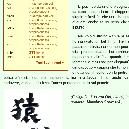
gs
In campo con voi
E poi, ricordarsi che bisogna a
vb
Tra tutte le passioni,
da pubblicare, e finire di rilegge
proprio questa
finelli
In campo con voi
virgole e frasi fin che non divent
gs
Tra tutte le passioni,
al cuore, anche se poi pensi che 
proprio questa
il punto.
MCP
Tra tutte le passioni,
proprio questa
Nel volo di ritorno – finite le 
.mau.
Tra tutte le passioni,
proprio questa
ho intravisto un bel film,
The F
gs
Tra tutte le passioni,
passione artistica di cui non puoi 
proprio questa
vita, persino quando hai contin
mfp
GTT horror
proprio così: alla fine, quando ti
Mirko
GTT horror
repressa a mazzate per cinquant’a
Tutti i commenti
»
del cappotto – capisci che tu non 
e notte con il fucile, con le pietr
potrai più evitare di farlo, anche se la tua mira fosse ridicola, anche 
cadavere, anche se tu fossi l’unica persona rimasta sul pianeta.
(Calligrafia di
Yūma Oki
; i kanji, 
preferito,
Massimo Soumaré
.)