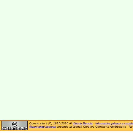
Questo sito è (C) 1995-2026 di
Vittorio Bertola
-
Informativa privacy e cooki
Alcuni diritti riservati
secondo la licenza Creative Commons Attribuzione - No