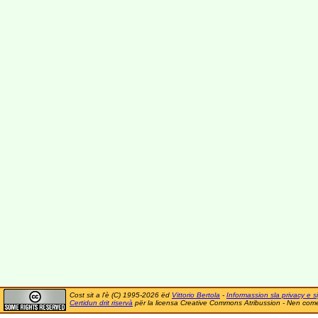
Cost sit a l'è (C) 1995-2026 ëd
Vittorio Bertola
-
Informassion sla privacy e si
Certidun drit riservà
për la licensa Creative Commons Atribussion - Nen comer