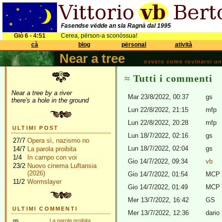
Fasendse vëdde an sla Ragnà dal 1995
Giò 6 - 4:51
Cerea, përson-a sconòssua!
cà
blog
përsonal
atività
Near a tree
ovvero come rovinarsi una 
Tutti i commenti
Near a tree by a river
Mar 23/8/2022, 00:37
gs
there's a hole in the ground
Lun 22/8/2022, 21:15
mfp
Lun 22/8/2022, 20:28
mfp
ULTIMI POST
Lun 18/7/2022, 02:16
gs
27/7
Opera sì, nazismo no
Lun 18/7/2022, 02:04
gs
14/7
La parola proibita
1/4
In campo con voi
Gio 14/7/2022, 09:34
vb
23/2
Nuovo cinema Luftansia
(2026)
Gio 14/7/2022, 01:54
MCP
11/2
Wormslayer
Gio 14/7/2022, 01:49
MCP
Mer 13/7/2022, 16:42
GS
ULTIMI COMMENTI
Mer 13/7/2022, 12:36
dario
gs
La parola proibita