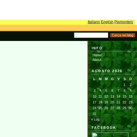
Italiano
English
Piemonteis
INFO
:Home:
:About:
AGOSTO 2026
L
M
M
G
V
S
D
1
2
3
4
5
6
7
8
9
10
11
12
13
14
15
16
17
18
19
20
21
22
23
24
25
26
27
28
29
30
31
« Lug
FACEBOOK