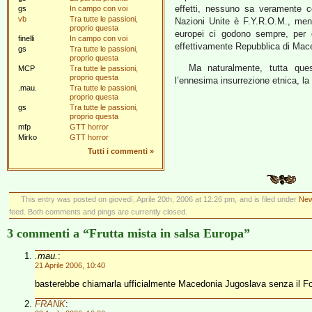
effetti, nessuno sa veramente c
gs
In campo con voi
vb
Tra tutte le passioni,
Nazioni Unite è F.Y.R.O.M., mentre
proprio questa
europei ci godono sempre, per q
finelli
In campo con voi
effettivamente Repubblica di Mac
gs
Tra tutte le passioni,
proprio questa
Ma naturalmente, tutta ques
MCP
Tra tutte le passioni,
proprio questa
l’ennesima insurrezione etnica, l
.mau.
Tra tutte le passioni,
proprio questa
gs
Tra tutte le passioni,
proprio questa
mfp
GTT horror
Mirko
GTT horror
Tutti i commenti
»
This entry was posted on giovedì, Aprile 20th, 2006 at 12:26 pm, and is filed under
New
feed. Both comments and pings are currently closed.
3 commenti a “Frutta mista in salsa Europa”
.mau.
:
21 Aprile 2006, 10:40
basterebbe chiamarla ufficialmente Macedonia Jugoslava senza il Fo
FRANK
: