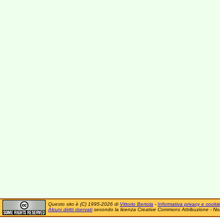
Questo sito è (C) 1995-2026 di
Vittorio Bertola
-
Informativa privacy e cooki
Alcuni diritti riservati
secondo la licenza Creative Commons Attribuzione - No