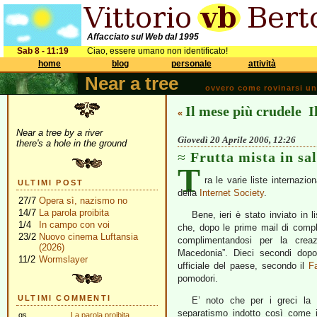
Affacciato sul Web dal 1995
Sab 8 - 11:19
Ciao, essere umano non identificato!
home
blog
personale
attività
Near a tree
ovvero come rovinarsi una 
Il mese più crudele
I
«
Near a tree by a river
Giovedì 20 Aprile 2006, 12:26
there's a hole in the ground
Frutta mista in sa
T
ra le varie liste internazi
ULTIMI POST
della
Internet Society
.
27/7
Opera sì, nazismo no
14/7
La parola proibita
Bene, ieri è stato inviato in 
1/4
In campo con voi
che, dopo le prime mail di compl
23/2
Nuovo cinema Luftansia
complimentandosi per la crea
(2026)
Macedonia”. Dieci secondi dopo
11/2
Wormslayer
ufficiale del paese, secondo il
F
pomodori.
ULTIMI COMMENTI
E’ noto che per i greci la
separatismo indotto così come i
gs
La parola proibita