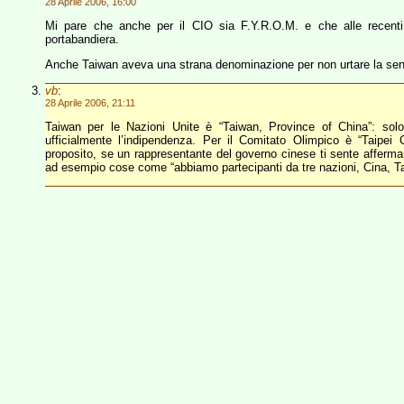
28 Aprile 2006, 16:00
Mi pare che anche per il CIO sia F.Y.R.O.M. e che alle recenti 
portabandiera.
Anche Taiwan aveva una strana denominazione per non urtare la sens
vb
:
28 Aprile 2006, 21:11
Taiwan per le Nazioni Unite è “Taiwan, Province of China”: solo
ufficialmente l’indipendenza. Per il Comitato Olimpico è “Taipei 
proposito, se un rappresentante del governo cinese ti sente afferm
ad esempio cose come “abbiamo partecipanti da tre nazioni, Cina, Ta