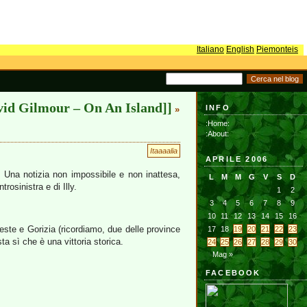
Italiano
English
Piemonteis
vid Gilmour – On An Island]]
INFO
»
:Home:
:About:
Itaaaalia
APRILE 2006
. Una notizia non impossibile e non inattesa,
L
M
M
G
V
S
D
rosinistra e di Illy.
1
2
3
4
5
6
7
8
9
10
11
12
13
14
15
16
este e Gorizia (ricordiamo, due delle province
17
18
19
20
21
22
23
a sì che è una vittoria storica.
24
25
26
27
28
29
30
Mag »
FACEBOOK