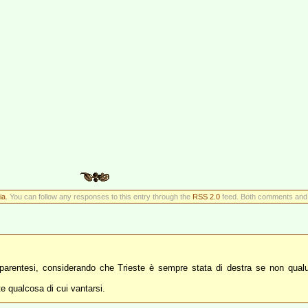
ia
. You can follow any responses to this entry through the
RSS 2.0
feed. Both comments and p
a parentesi, considerando che Trieste è sempre stata di destra se non qualun
 qualcosa di cui vantarsi.