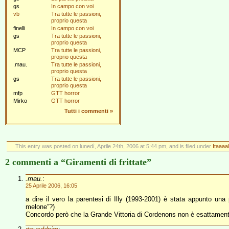
gs
In campo con voi
vb
Tra tutte le passioni,
proprio questa
finelli
In campo con voi
gs
Tra tutte le passioni,
proprio questa
MCP
Tra tutte le passioni,
proprio questa
.mau.
Tra tutte le passioni,
proprio questa
gs
Tra tutte le passioni,
proprio questa
mfp
GTT horror
Mirko
GTT horror
Tutti i commenti
»
This entry was posted on lunedì, Aprile 24th, 2006 at 5:44 pm, and is filed under
Itaaaal
2 commenti a “Giramenti di frittate”
.mau.
:
25 Aprile 2006, 16:05
a dire il vero la parentesi di Illy (1993-2001) è stata appunto un
melone”?)
Concordo però che la Grande Vittoria di Cordenons non è esattamente