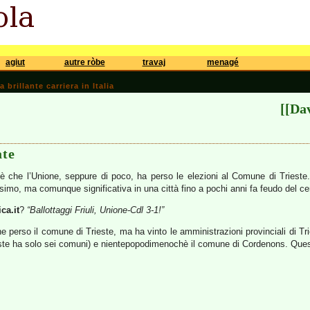
agiut
autre ròbe
travaj
menagé
brillante carriera in Italia
[[Da
ate
i è che l’Unione, seppure di poco, ha perso le elezioni al Comune di Trieste
simo, ma comunque significativa in una città fino a pochi anni fa feudo del cent
ca.it
?
“
Ballottaggi Friuli, Unione-Cdl 3-1!”
e perso il comune di Trieste, ma ha vinto le amministrazioni provinciali di Tri
rieste ha solo sei comuni) e nientepopodimenochè il comune di Cordenons. Quest