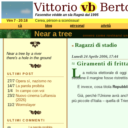
Fasendse vëdde an sla Ragnà dal 1995
Vën 7 - 20:18
Cerea, përson-a sconòssua!
cà
blog
përsonal
atività
Near a tree
ovvero come rovinarsi una 
Ragazzi di stadio
«
Near a tree by a river
Lunedì 24 Aprile 2006, 17:44
there's a hole in the ground
Giramenti di fritt
L
a notizia elettorale di ogg
ULTIMI POST
sebbene il margine fosse ristrettis
27/7
Opera sì, nazismo no
14/7
La parola proibita
E invece, cosa titola
Repubbli
1/4
In campo con voi
23/2
Nuovo cinema Luftansia
Già, perchè l’Unione avrà anch
(2026)
più piccole d’Italia – quella di T
11/2
Wormslayer
ULTIMI COMMENTI
gs
La parola proibita