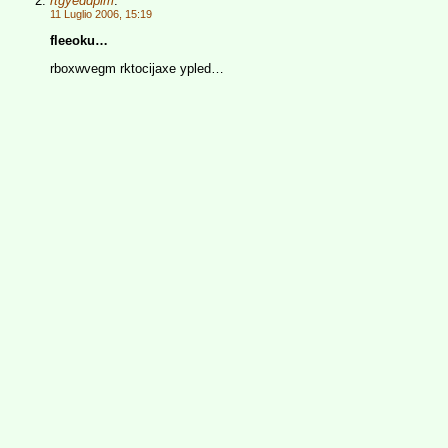
rtgyeddpim
:
11 Luglio 2006, 15:19
fleeoku…
rboxwvegm rktocijaxe ypled…