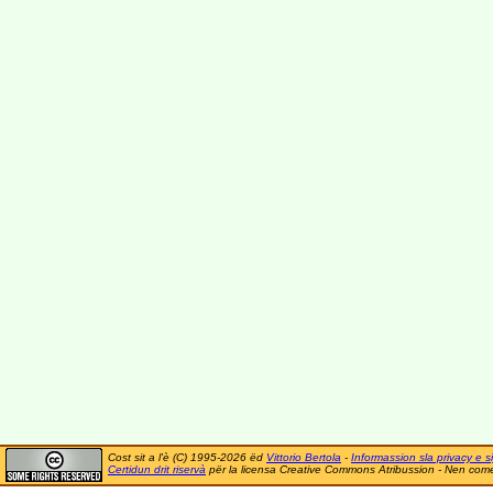
Cost sit a l'è (C) 1995-2026 ëd
Vittorio Bertola
-
Informassion sla privacy e si
Certidun drit riservà
për la licensa Creative Commons Atribussion - Nen comer